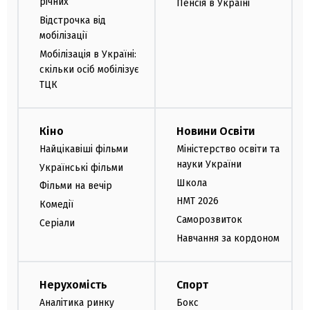
річних
Пенсія в Україні
Відстрочка від
мобілізації
Мобілізація в Україні:
скільки осіб мобілізує
ТЦК
Кіно
Новини Освіти
Найцікавіші фільми
Міністерство освіти та
науки України
Українські фільми
Школа
Фільми на вечір
НМТ 2026
Комедії
Саморозвиток
Серіали
Навчання за кордоном
Нерухомість
Спорт
Аналітика ринку
Бокс