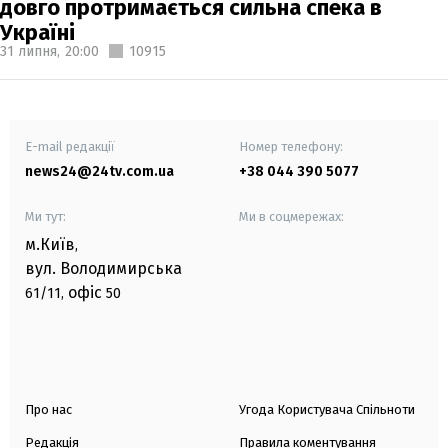
довго протримається сильна спека в
Україні
31 липня,
20:00
10915
E-mail редакції
Номер телефону:
news24@24tv.com.ua
+38 044 390 5077
Ми тут:
Ми в соцмережах:
м.Київ
,
вул. Володимирська
офіс
61/11,
50
Про нас
Угода Користувача Спільноти
Редакція
Правила коментування