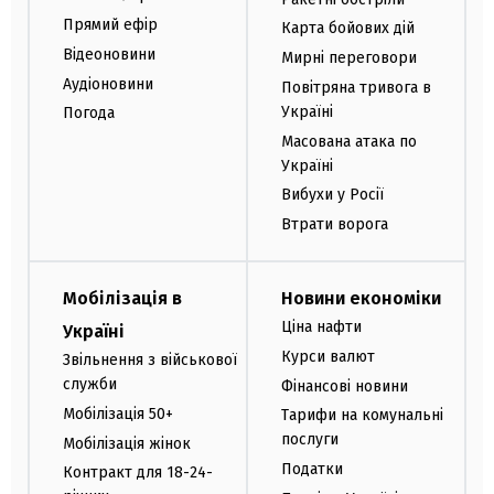
Прямий ефір
Карта бойових дій
Відеоновини
Мирні переговори
Аудіоновини
Повітряна тривога в
Україні
Погода
Масована атака по
Україні
Вибухи у Росії
Втрати ворога
Мобілізація в
Новини економіки
Ціна нафти
Україні
Курси валют
Звільнення з військової
служби
Фінансові новини
Мобілізація 50+
Тарифи на комунальні
послуги
Мобілізація жінок
Податки
Контракт для 18-24-