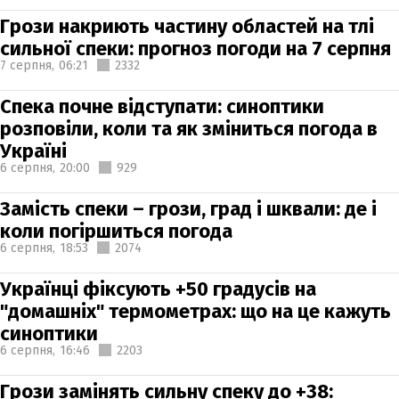
Грози накриють частину областей на тлі
сильної спеки: прогноз погоди на 7 серпня
7 серпня,
06:21
2332
Спека почне відступати: синоптики
розповіли, коли та як зміниться погода в
Україні
6 серпня,
20:00
929
Замість спеки – грози, град і шквали: де і
коли погіршиться погода
6 серпня,
18:53
2074
Українці фіксують +50 градусів на
"домашніх" термометрах: що на це кажуть
синоптики
6 серпня,
16:46
2203
Грози замінять сильну спеку до +38: