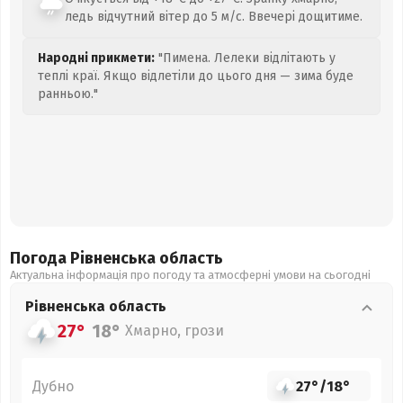
ледь відчутний вітер до 5 м/с. Ввечері дощитиме.
Народні прикмети:
"Пимена. Лелеки відлітають у
теплі краї. Якщо відлетіли до цього дня — зима буде
ранньою."
Погода Рівненська
область
Актуальна інформація про погоду та атмосферні умови на сьогодні
Рівненська
область
27°
18°
Хмарно, грози
Дубно
27°
/
18°