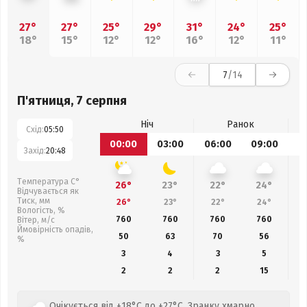
27°
27°
25°
29°
31°
24°
25°
18°
15°
12°
12°
16°
12°
11°
7
/14
П'ятниця, 7 серпня
Ніч
Ранок
Схід:
05:50
00:00
03:00
06:00
09:00
1
Захід:
20:48
Температура С°
26°
23°
22°
24°
Відчувається як
Тиск, мм
26°
23°
22°
24°
Вологість, %
760
760
760
760
Вітер, м/с
Ймовірність опадів,
50
63
70
56
%
3
4
3
5
2
2
2
15
Очікується від +18°C до +27°C. Зранку хмарно,