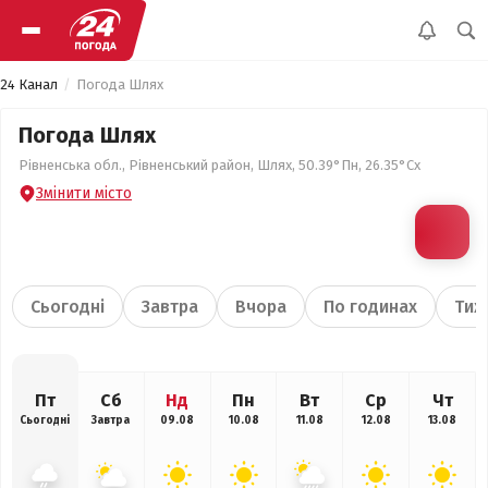
24 Канал
Погода Шлях
Погода Шлях
Рівненська обл., Рівненський район, Шлях, 50.39°Пн, 26.35°Сх
Змінити місто
Сьогодні
Завтра
Вчора
По годинах
Тиж
Пт
Сб
Нд
Пн
Вт
Ср
Чт
Сьогодні
Завтра
09.08
10.08
11.08
12.08
13.08