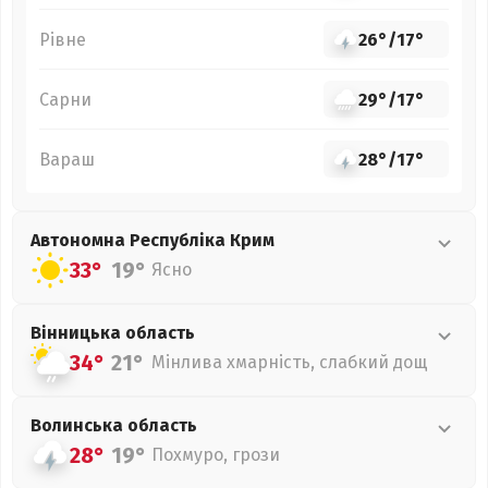
Рівне
26°
/
17°
Сарни
29°
/
17°
Вараш
28°
/
17°
Автономна Республіка Крим
33°
19°
Ясно
Вінницька
область
34°
21°
Мінлива хмарність, слабкий дощ
Волинська
область
28°
19°
Похмуро, грози