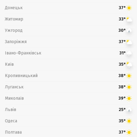
Донецьк
37°
Житомир
33°
Ужгород
30°
Запоріжжя
37°
Івано-Франківськ
31°
Київ
35°
Кропивницький
38°
Луганськ
38°
Миколаїв
39°
Львів
25°
Одеса
35°
Полтава
37°