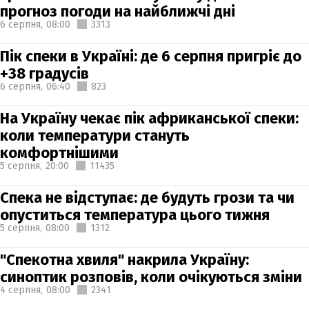
прогноз погоди на найближчі дні
6 серпня,
08:00
3313
Пік спеки в Україні: де 6 серпня пригріє до
+38 градусів
6 серпня,
06:40
823
На Україну чекає пік африканської спеки:
коли температури стануть
комфортнішими
5 серпня,
20:00
11435
Спека не відступає: де будуть грози та чи
опуститься температура цього тижня
5 серпня,
08:00
1312
"Спекотна хвиля" накрила Україну:
синоптик розповів, коли очікуються зміни
4 серпня,
08:00
2341