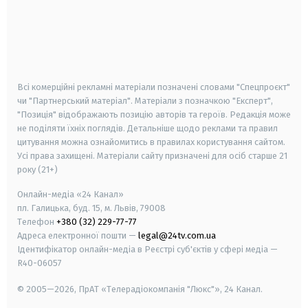
android
apple
smart tv
samsung smart tv
Всі комерційні рекламні матеріали позначені словами "Спецпроєкт"
чи "Партнерський матеріал". Матеріали з позначкою "Експерт",
"Позиція" відображають позицію авторів та героїв. Редакція може
не поділяти їхніх поглядів. Детальніше щодо реклами та правил
цитування можна ознайомитись в правилах користування сайтом.
Усі права захищені.
Матеріали сайту призначені для осіб старше
21
року (21+)
Онлайн-медіа «24 Канал»
пл. Галицька, буд. 15, м. Львів, 79008
Телефон
+380 (32) 229-77-77
Адреса електронної пошти —
legal@24tv.com.ua
Ідентифікатор онлайн-медіа в Реєстрі суб'єктів у сфері медіа —
R40-06057
© 2005—2026,
ПрАТ «Телерадіокомпанія "Люкс"», 24 Канал.