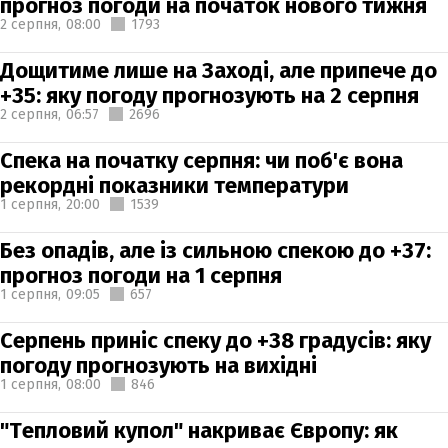
прогноз погоди на початок нового тижня
2 серпня,
08:00
1793
Дощитиме лише на Заході, але припече до
+35: яку погоду прогнозують на 2 серпня
2 серпня,
06:57
2696
Спека на початку серпня: чи поб'є вона
рекордні показники температури
1 серпня,
20:00
1539
Без опадів, але із сильною спекою до +37:
прогноз погоди на 1 серпня
1 серпня,
09:05
657
Серпень приніс спеку до +38 градусів: яку
погоду прогнозують на вихідні
1 серпня,
08:00
846
"Тепловий купол" накриває Європу: як