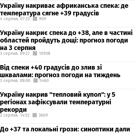
Україну накриває африканська спека: де
температура сягне +39 градусів
4 серпня,
07:32
909
Україну накриє спека до +38, але в частині
областей пройдуть дощі: прогноз погоди
на 3 серпня
3 серпня,
09:27
10938
Від спеки +40 градусів до злив зі
шквалами: прогноз погоди на тиждень
3 серпня,
08:00
5460
Україну накрив "тепловий купол": у 5
регіонах зафіксували температурні
рекорди
2 серпня,
14:52
3669
До +37 та локальні грози: синоптики дали