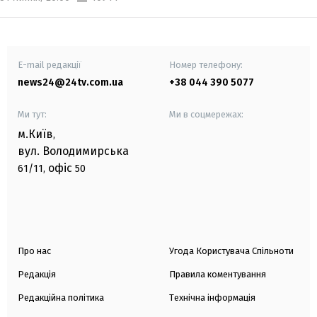
E-mail редакції
Номер телефону:
news24@24tv.com.ua
+38 044 390 5077
Ми тут:
Ми в соцмережах:
м.Київ
,
вул. Володимирська
офіс
61/11,
50
Про нас
Угода Користувача Спільноти
Редакція
Правила коментування
Редакційна політика
Технічна інформація