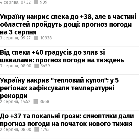
4 серпня,
07:32
909
Україну накриє спека до +38, але в частині
областей пройдуть дощі: прогноз погоди
на 3 серпня
3 серпня,
09:27
10938
Від спеки +40 градусів до злив зі
шквалами: прогноз погоди на тиждень
3 серпня,
08:00
5459
Україну накрив "тепловий купол": у 5
регіонах зафіксували температурні
рекорди
2 серпня,
14:52
3668
До +37 та локальні грози: синоптики дали
прогноз погоди на початок нового тижня
2 серпня,
08:00
1793