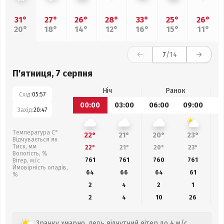
31°
27°
26°
28°
33°
25°
26°
20°
18°
14°
12°
16°
15°
11°
7
/14
П'ятниця, 7 серпня
Ніч
Ранок
Схід:
05:57
00:00
03:00
06:00
09:00
1
Захід:
20:47
Температура С°
22°
21°
20°
23°
Відчувається як
Тиск, мм
22°
21°
20°
23°
Вологість, %
761
761
760
761
Вітер, м/с
Ймовірність опадів,
64
66
64
61
%
2
4
2
1
2
4
10
26
Зранку хмарно, ледь відчутний вітер до 4 м/с.