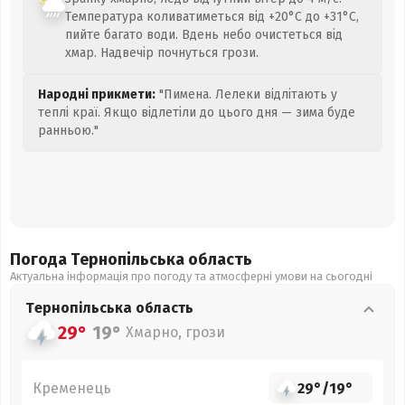
Температура коливатиметься від +20°C до +31°C,
пийте багато води. Вдень небо очистеться від
хмар. Надвечір почнуться грози.
Народні прикмети:
"Пимена. Лелеки відлітають у
теплі краї. Якщо відлетіли до цього дня — зима буде
ранньою."
Погода Тернопільська
область
Актуальна інформація про погоду та атмосферні умови на сьогодні
Тернопільська
область
29°
19°
Хмарно, грози
Кременець
29°
/
19°