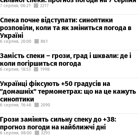
7 серпня,
06:21
2217
Спека почне відступати: синоптики
розповіли, коли та як зміниться погода в
Україні
6 серпня,
20:00
861
Замість спеки – грози, град і шквали: де і
коли погіршиться погода
6 серпня,
18:53
1998
Українці фіксують +50 градусів на
"домашніх" термометрах: що на це кажуть
синоптики
6 серпня,
16:46
2090
Грози замінять сильну спеку до +38:
прогноз погоди на найближчі дні
6 серпня,
08:00
3293