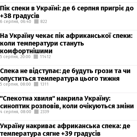
Пік спеки в Україні: де 6 серпня пригріє до
+38 градусів
6 серпня,
06:40
822
На Україну чекає пік африканської спеки:
коли температури стануть
комфортнішими
5 серпня,
20:00
11412
Спека не відступає: де будуть грози та чи
опуститься температура цього тижня
5 серпня,
08:00
1311
"Спекотна хвиля" накрила Україну:
синоптик розповів, коли очікуються зміни
4 серпня,
08:00
2339
Україну накриває африканська спека: де
температура сягне +39 градусів