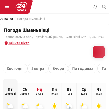
24 Канал
Погода Шманьківці
Погода Шманьківці
Тернопільська обл., Чортківський район, Шманьківці, 49°Пн, 25.92°Сх
Змінити місто
Сьогодні
Завтра
Вчора
По годинах
Тиж
Пт
Сб
Нд
Пн
Вт
Ср
Чт
Сьогодні
Завтра
09.08
10.08
11.08
12.08
13.08