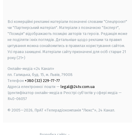
smart tv
samsung smart tv
Всі комерційні рекламні матеріали позначені словами "Спецпроєкт"
чи "Партнерський матеріал". Матеріали з позначкою "Експерт",
"Позиція" відображають позицію авторів та героїв. Редакція може
не поділяти їхніх поглядів. Детальніше щодо реклами та правил
цитування можна ознайомитись в правилах користування сайтом.
Усі права захищені.
Матеріали сайту призначені для осіб старше
21
року (21+)
Онлайн-медіа «24 Канал»
пл. Галицька, буд. 15, м. Львів, 79008
Телефон
+380 (32) 229-77-77
Адреса електронної пошти —
legal@24tv.com.ua
Ідентифікатор онлайн-медіа в Реєстрі суб'єктів у сфері медіа —
R40-06057
© 2005—2026,
ПрАТ «Телерадіокомпанія "Люкс"», 24 Канал.
Розробка сайту
-