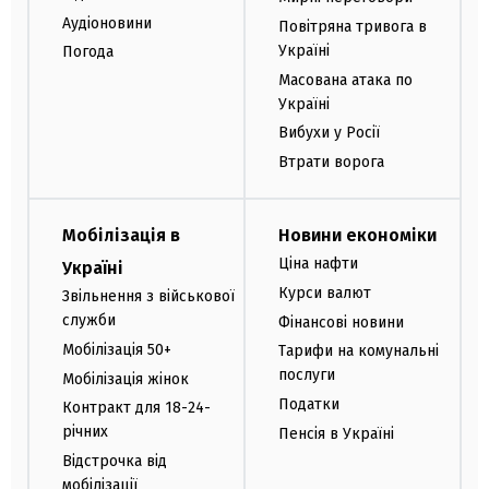
Аудіоновини
Повітряна тривога в
Україні
Погода
Масована атака по
Україні
Вибухи у Росії
Втрати ворога
Мобілізація в
Новини економіки
Ціна нафти
Україні
Курси валют
Звільнення з військової
служби
Фінансові новини
Мобілізація 50+
Тарифи на комунальні
послуги
Мобілізація жінок
Податки
Контракт для 18-24-
річних
Пенсія в Україні
Відстрочка від
мобілізації