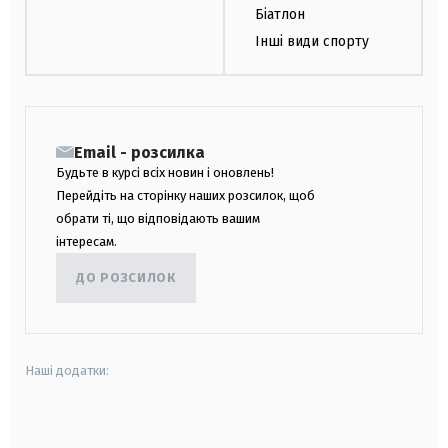
Біатлон
Інші види спорту
Email - розсилка
Будьте в курсі всіх новин і оновлень!
Перейдіть на сторінку наших розсилок, щоб
обрати ті, що відповідають вашим
інтересам.
ДО РОЗСИЛОК
Наші додатки:
android
apple