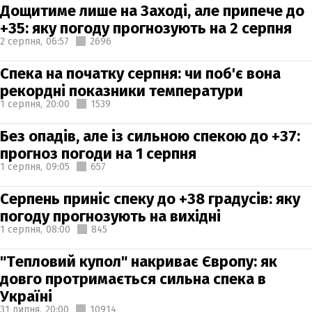
Дощитиме лише на Заході, але припече до
+35: яку погоду прогнозують на 2 серпня
2 серпня,
06:57
2696
Спека на початку серпня: чи поб'є вона
рекордні показники температури
1 серпня,
20:00
1539
Без опадів, але із сильною спекою до +37:
прогноз погоди на 1 серпня
1 серпня,
09:05
657
Серпень приніс спеку до +38 градусів: яку
погоду прогнозують на вихідні
1 серпня,
08:00
845
"Тепловий купол" накриває Європу: як
довго протримається сильна спека в
Україні
31 липня,
20:00
10914