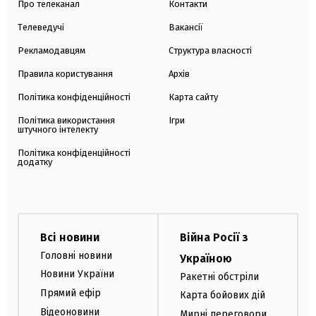
Про телеканал
Контакти
Телеведучі
Вакансії
Рекламодавцям
Структура власності
Правила користування
Архів
Політика конфіденційності
Карта сайту
Політика використання
Ігри
штучного інтелекту
Політика конфіденційності
додатку
Всі новини
Війна Росії з
Головні новини
Україною
Новини України
Ракетні обстріли
Прямий ефір
Карта бойових дій
Відеоновини
Мирні переговори