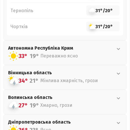
Тернопіль
31°
/
20°
Чортків
31°
/
20°
Автономна Республіка Крим
33°
19°
Переважно ясно
Вінницька
область
34°
21°
Мінлива хмарність, грози
Волинська
область
27°
19°
Хмарно, грози
Дніпропетровська
область
Ясно