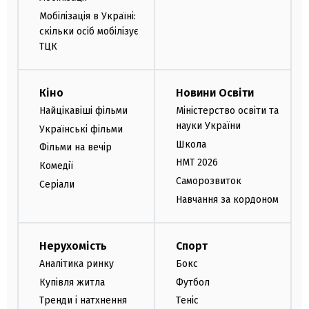
Мобілізація в Україні:
скільки осіб мобілізує
ТЦК
Кіно
Новини Освіти
Найцікавіші фільми
Міністерство освіти та
науки України
Українські фільми
Школа
Фільми на вечір
НМТ 2026
Комедії
Саморозвиток
Серіали
Навчання за кордоном
Нерухомість
Спорт
Аналітика ринку
Бокс
Купівля житла
Футбол
Тренди і натхнення
Теніс