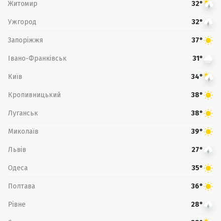
Житомир
32°
Ужгород
32°
Запоріжжя
37°
Івано-Франківськ
31°
Київ
34°
Кропивницький
38°
Луганськ
38°
Миколаїв
39°
Львів
27°
Одеса
35°
Полтава
36°
Рівне
28°