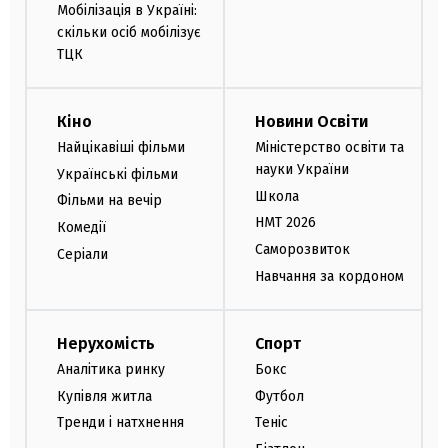
Мобілізація в Україні:
скільки осіб мобілізує
ТЦК
Кіно
Новини Освіти
Найцікавіші фільми
Міністерство освіти та
науки України
Українські фільми
Школа
Фільми на вечір
НМТ 2026
Комедії
Саморозвиток
Серіали
Навчання за кордоном
Нерухомість
Спорт
Аналітика ринку
Бокс
Купівля житла
Футбол
Тренди і натхнення
Теніс