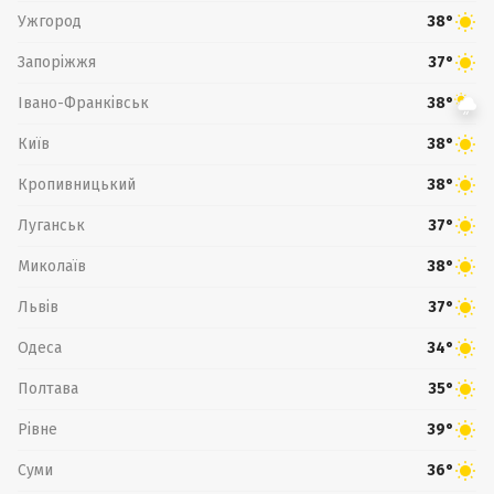
Ужгород
38°
Запоріжжя
37°
Івано-Франківськ
38°
Київ
38°
Кропивницький
38°
Луганськ
37°
Миколаїв
38°
Львів
37°
Одеса
34°
Полтава
35°
Рівне
39°
Суми
36°