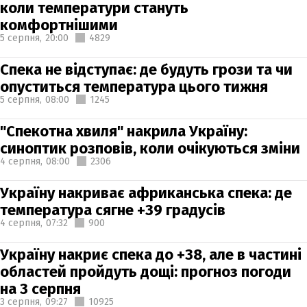
коли температури стануть
комфортнішими
5 серпня,
20:00
4829
Спека не відступає: де будуть грози та чи
опуститься температура цього тижня
5 серпня,
08:00
1245
"Спекотна хвиля" накрила Україну:
синоптик розповів, коли очікуються зміни
4 серпня,
08:00
2306
Україну накриває африканська спека: де
температура сягне +39 градусів
4 серпня,
07:32
900
Україну накриє спека до +38, але в частині
областей пройдуть дощі: прогноз погоди
на 3 серпня
3 серпня,
09:27
10925