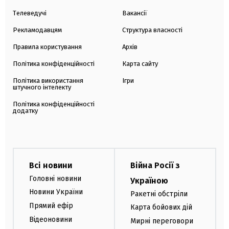
Телеведучі
Вакансії
Рекламодавцям
Структура власності
Правила користування
Архів
Політика конфіденційності
Карта сайту
Політика використання
Ігри
штучного інтелекту
Політика конфіденційності
додатку
Всі новини
Війна Росії з
Головні новини
Україною
Новини України
Ракетні обстріли
Прямий ефір
Карта бойових дій
Відеоновини
Мирні переговори