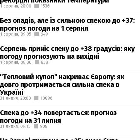
рекордні показники температури
1 серпня,
20:00
1536
Без опадів, але із сильною спекою до +37:
прогноз погоди на 1 серпня
1 серпня,
09:05
649
Серпень приніс спеку до +38 градусів: яку
погоду прогнозують на вихідні
1 серпня,
08:00
838
"Тепловий купол" накриває Європу: як
довго протримається сильна спека в
Україні
31 липня,
20:00
10896
Спека до +34 повертається: прогноз
погоди на 31 липня
31 липня,
09:15
908