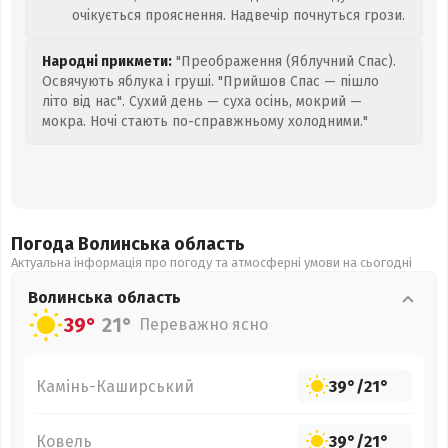
очікується прояснення. Надвечір почнуться грози.
Народні прикмети:
"Преображення (Яблучний Спас).
Освячують яблука і груші. "Прийшов Спас — пішло
літо від нас". Сухий день — суха осінь, мокрий —
мокра. Ночі стають по-справжньому холодними."
Погода Волинська
область
Актуальна інформація про погоду та атмосферні умови на сьогодні
Волинська
область
39°
21°
Переважно ясно
Камінь-Каширський
39°
/
21°
Ковель
39°
/
21°