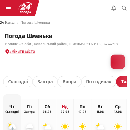
24 Канал
Погода Шменьки
Погода Шменьки
Волинська обл., Ковельський район, Шменьки, 51.63°Пн, 24.44°Сх
Змінити місто
Сьогодні
Завтра
Вчора
По годинах
Тиж
Чт
Пт
Сб
Нд
Пн
Вт
Ср
Сьогодні
Завтра
08.08
09.08
10.08
11.08
12.08