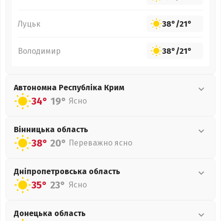
Луцьк
38°
/
21°
Володимир
38°
/
21°
Автономна Республіка Крим
34°
19°
Ясно
Вінницька
область
38°
20°
Переважно ясно
Дніпропетровська
область
35°
23°
Ясно
Донецька
область