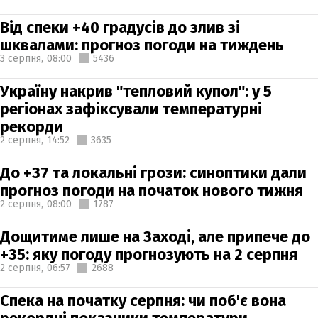
Від спеки +40 градусів до злив зі
шквалами: прогноз погоди на тиждень
3 серпня,
08:00
5436
Україну накрив "тепловий купол": у 5
регіонах зафіксували температурні
рекорди
2 серпня,
14:52
3635
До +37 та локальні грози: синоптики дали
прогноз погоди на початок нового тижня
2 серпня,
08:00
1787
Дощитиме лише на Заході, але припече до
+35: яку погоду прогнозують на 2 серпня
2 серпня,
06:57
2688
Спека на початку серпня: чи поб'є вона