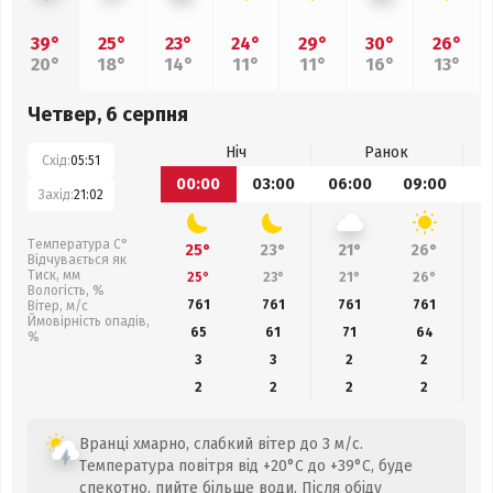
39°
25°
23°
24°
29°
30°
26°
20°
18°
14°
11°
11°
16°
13°
Четвер, 6 серпня
Ніч
Ранок
Схід:
05:51
00:00
03:00
06:00
09:00
1
Захід:
21:02
Температура С°
25°
23°
21°
26°
Відчувається як
Тиск, мм
25°
23°
21°
26°
Вологість, %
761
761
761
761
Вітер, м/с
Ймовірність опадів,
65
61
71
64
%
3
3
2
2
2
2
2
2
Вранці хмарно, слабкий вітер до 3 м/с.
Температура повітря від +20°C до +39°C, буде
спекотно, пийте більше води. Після обіду