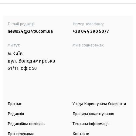
E-mail редакції
Номер телефону:
news24@24tv.com.ua
+38 044 390 5077
Ми тут:
Ми в соцмережах:
м.Київ
,
вул. Володимирська
офіс
61/11,
50
Про нас
Угода Користувача Спільноти
Редакція
Правила коментування
Редакційна політика
Технічна інформація
Про телеканал
Контакти