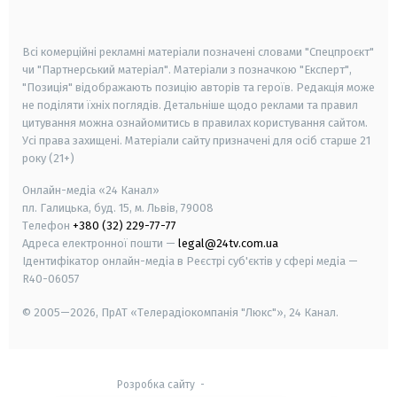
smart tv
samsung smart tv
Всі комерційні рекламні матеріали позначені словами "Спецпроєкт"
чи "Партнерський матеріал". Матеріали з позначкою "Експерт",
"Позиція" відображають позицію авторів та героїв. Редакція може
не поділяти їхніх поглядів. Детальніше щодо реклами та правил
цитування можна ознайомитись в правилах користування сайтом.
Усі права захищені.
Матеріали сайту призначені для осіб старше
21
року (21+)
Онлайн-медіа «24 Канал»
пл. Галицька, буд. 15, м. Львів, 79008
Телефон
+380 (32) 229-77-77
Адреса електронної пошти —
legal@24tv.com.ua
Ідентифікатор онлайн-медіа в Реєстрі суб'єктів у сфері медіа —
R40-06057
© 2005—2026,
ПрАТ «Телерадіокомпанія "Люкс"», 24 Канал.
Розробка сайту
-