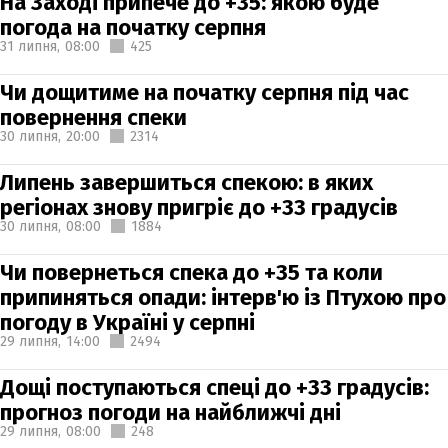
На Заході припече до +35: якою буде
погода на початку серпня
31 липня,
08:00
425
Чи дощитиме на початку серпня під час
повернення спеки
30 липня,
20:00
2314
Липень завершиться спекою: в яких
регіонах знову пригріє до +33 градусів
30 липня,
08:00
1884
Чи повернеться спека до +35 та коли
припиняться опади: інтерв'ю із Птухою про
погоду в Україні у серпні
29 липня,
14:00
2494
Дощі поступаються спеці до +33 градусів:
прогноз погоди на найближчі дні
29 липня,
08:00
248