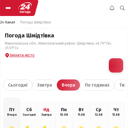
24 Канал
Погода Шмідтівка
Погода Шмідтівка
Миколаївська обл., Миколаївський район, Шмідтівка, 46.79°Пн,
31.51°Сх
Змінити місто
Сьогодні
Завтра
Вчора
По годинах
Тиж
Пт
Сб
Нд
Пн
Вт
Ср
Чт
Вчора
Сьогодні
Завтра
10.08
11.08
12.08
13.08