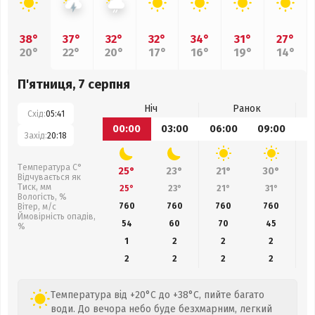
38°
37°
32°
32°
34°
31°
27°
20°
22°
20°
17°
16°
19°
14°
П'ятниця, 7 серпня
Ніч
Ранок
Схід:
05:41
00:00
03:00
06:00
09:00
1
Захід:
20:18
Температура С°
25°
23°
21°
30°
Відчувається як
Тиск, мм
25°
23°
21°
31°
Вологість, %
760
760
760
760
Вітер, м/с
Ймовірність опадів,
54
60
70
45
%
1
2
2
2
2
2
2
2
Температура від +20°C до +38°C, пийте багато
води. До вечора небо буде безхмарним, легкий