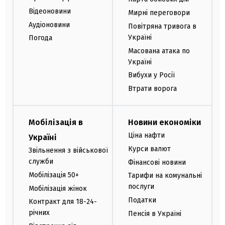
Відеоновини
Мирні переговори
Аудіоновини
Повітряна тривога в
Україні
Погода
Масована атака по
Україні
Вибухи у Росії
Втрати ворога
Мобілізація в
Новини економіки
Ціна нафти
Україні
Курси валют
Звільнення з військової
служби
Фінансові новини
Мобілізація 50+
Тарифи на комунальні
послуги
Мобілізація жінок
Податки
Контракт для 18-24-
річних
Пенсія в Україні