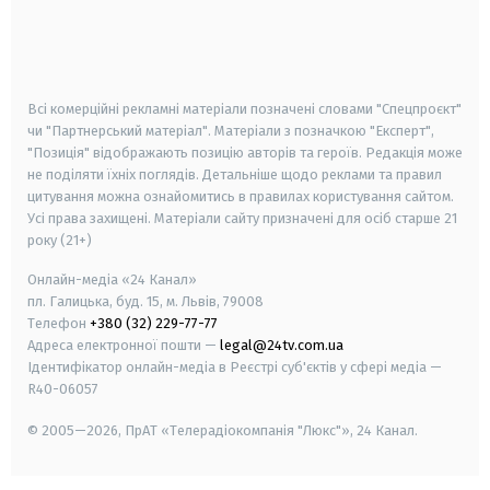
android
apple
smart tv
samsung smart tv
Всі комерційні рекламні матеріали позначені словами "Спецпроєкт"
чи "Партнерський матеріал". Матеріали з позначкою "Експерт",
"Позиція" відображають позицію авторів та героїв. Редакція може
не поділяти їхніх поглядів. Детальніше щодо реклами та правил
цитування можна ознайомитись в правилах користування сайтом.
Усі права захищені.
Матеріали сайту призначені для осіб старше
21
року (21+)
Онлайн-медіа «24 Канал»
пл. Галицька, буд. 15, м. Львів, 79008
Телефон
+380 (32) 229-77-77
Адреса електронної пошти —
legal@24tv.com.ua
Ідентифікатор онлайн-медіа в Реєстрі суб'єктів у сфері медіа —
R40-06057
© 2005—2026,
ПрАТ «Телерадіокомпанія "Люкс"», 24 Канал.