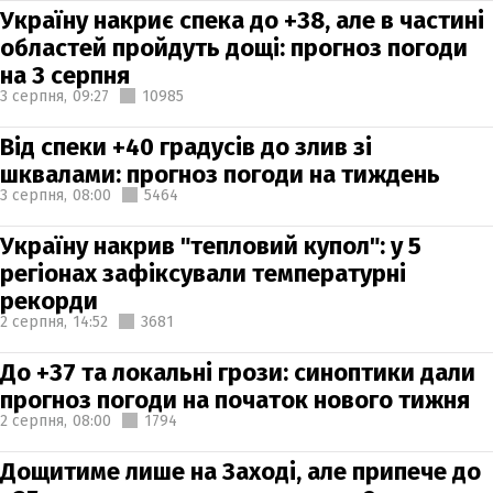
Україну накриє спека до +38, але в частині
областей пройдуть дощі: прогноз погоди
на 3 серпня
3 серпня,
09:27
10985
Від спеки +40 градусів до злив зі
шквалами: прогноз погоди на тиждень
3 серпня,
08:00
5464
Україну накрив "тепловий купол": у 5
регіонах зафіксували температурні
рекорди
2 серпня,
14:52
3681
До +37 та локальні грози: синоптики дали
прогноз погоди на початок нового тижня
2 серпня,
08:00
1794
Дощитиме лише на Заході, але припече до