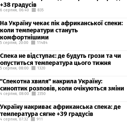
+38 градусів
6 серпня,
06:40
835
На Україну чекає пік африканської спеки:
коли температури стануть
комфортнішими
5 серпня,
20:00
11484
Спека не відступає: де будуть грози та чи
опуститься температура цього тижня
5 серпня,
08:00
1320
"Спекотна хвиля" накрила Україну:
синоптик розповів, коли очікуються зміни
4 серпня,
08:00
2350
Україну накриває африканська спека: де
температура сягне +39 градусів
4 серпня,
07:32
911