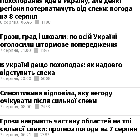
Похолодання йде в Україну, але деякі
регіони потерпатимуть від спеки: погода
на 8 серпня
8 серпня,
06:46
1188
Грози, град і шквали: по всій Україні
оголосили штормове попередження
7 серпня,
21:00
1847
В Україні дещо похолодає: як надовго
відступить спека
7 серпня,
20:00
6008
Синоптикиня відповіла, яку негоду
очікувати після сильної спеки
7 серпня,
08:00
2433
Грози накриють частину областей на тлі
сильної спеки: прогноз погоди на 7 серпня
7 серпня,
06:21
2387