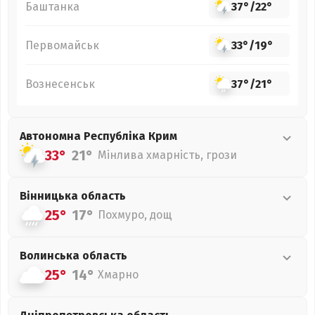
Баштанка
37°
/
22°
Первомайськ
33°
/
19°
Вознесенськ
37°
/
21°
Автономна Республіка Крим
33°
21°
Мінлива хмарність, грози
Вінницька
область
25°
17°
Похмуро, дощ
Волинська
область
25°
14°
Хмарно