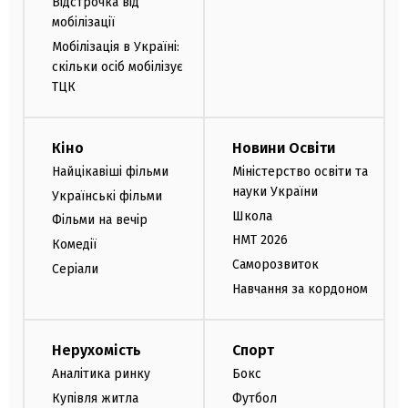
Відстрочка від
мобілізації
Мобілізація в Україні:
скільки осіб мобілізує
ТЦК
Кіно
Новини Освіти
Найцікавіші фільми
Міністерство освіти та
науки України
Українські фільми
Школа
Фільми на вечір
НМТ 2026
Комедії
Саморозвиток
Серіали
Навчання за кордоном
Нерухомість
Спорт
Аналітика ринку
Бокс
Купівля житла
Футбол