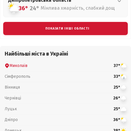
Дніпропетровська
область
36°
24°
Мінлива хмарність, слабкий дощ
ПОКАЗАТИ ІНШІ ОБЛАСТІ
Найбільші міста в Україні
Миколаїв
37°
Сімферополь
33°
Вінниця
25°
Чернівці
26°
Луцьк
25°
Дніпро
36°
Донецьк
38°