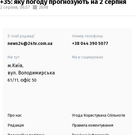
+35: яку погоду прогнозують на 2 серпня
2 серпня,
06:57
2698
E-mail редакції
Номер телефону:
news24@24tv.com.ua
+38 044 390 5077
Ми тут:
Ми в соцмережах:
м.Київ
,
вул. Володимирська
офіс
61/11,
50
Про нас
Угода Користувача Спільноти
Редакція
Правила коментування