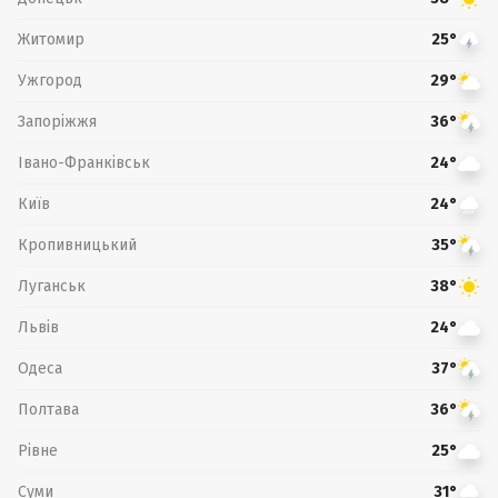
Житомир
25°
Ужгород
29°
Запоріжжя
36°
Івано-Франківськ
24°
Київ
24°
Кропивницький
35°
Луганськ
38°
Львів
24°
Одеса
37°
Полтава
36°
Рівне
25°
Суми
31°