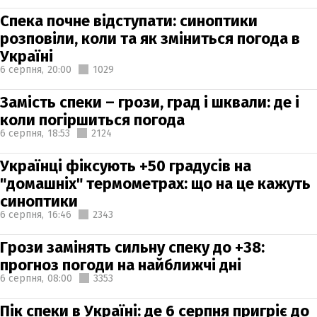
Спека почне відступати: синоптики
розповіли, коли та як зміниться погода в
Україні
6 серпня,
20:00
1029
Замість спеки – грози, град і шквали: де і
коли погіршиться погода
6 серпня,
18:53
2124
Українці фіксують +50 градусів на
"домашніх" термометрах: що на це кажуть
синоптики
6 серпня,
16:46
2343
Грози замінять сильну спеку до +38:
прогноз погоди на найближчі дні
6 серпня,
08:00
3353
Пік спеки в Україні: де 6 серпня пригріє до