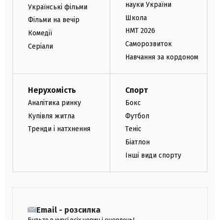
науки України
Українські фільми
Школа
Фільми на вечір
НМТ 2026
Комедії
Саморозвиток
Серіали
Навчання за кордоном
Нерухомість
Спорт
Аналітика ринку
Бокс
Купівля житла
Футбол
Тренди і натхнення
Теніс
Біатлон
Інші види спорту
Email - розсилка
Будьте в курсі всіх новин і оновлень!