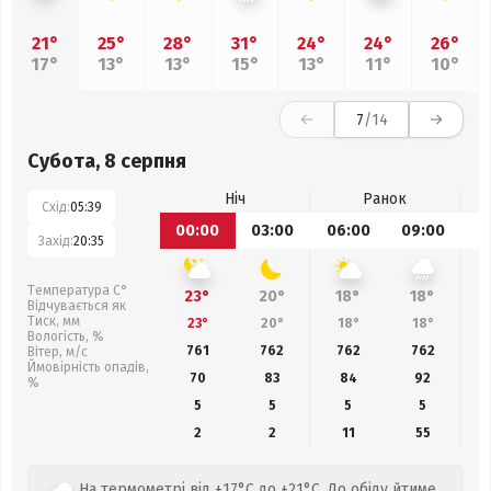
21°
25°
28°
31°
24°
24°
26°
17°
13°
13°
15°
13°
11°
10°
7
/14
Субота, 8 серпня
Ніч
Ранок
Схід:
05:39
00:00
03:00
06:00
09:00
1
Захід:
20:35
Температура С°
23°
20°
18°
18°
Відчувається як
Тиск, мм
23°
20°
18°
18°
Вологість, %
761
762
762
762
Вітер, м/с
Ймовірність опадів,
70
83
84
92
%
5
5
5
5
2
2
11
55
На термометрі від +17°C до +21°C. До обіду йтиме