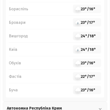
Бориспіль
23°
/
16°
Бровари
23°
/
17°
Вишгород
24°
/
18°
Київ
24°
/
18°
Обухів
23°
/
16°
Фастів
22°
/
17°
Буча
23°
/
16°
Автономна Республіка Крим