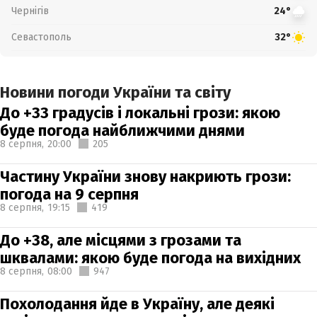
Чернігів
24°
Севастополь
32°
Новини погоди України та світу
До +33 градусів і локальні грози: якою
буде погода найближчими днями
8 серпня,
20:00
205
Частину України знову накриють грози:
погода на 9 серпня
8 серпня,
19:15
419
До +38, але місцями з грозами та
шквалами: якою буде погода на вихідних
8 серпня,
08:00
947
Похолодання йде в Україну, але деякі