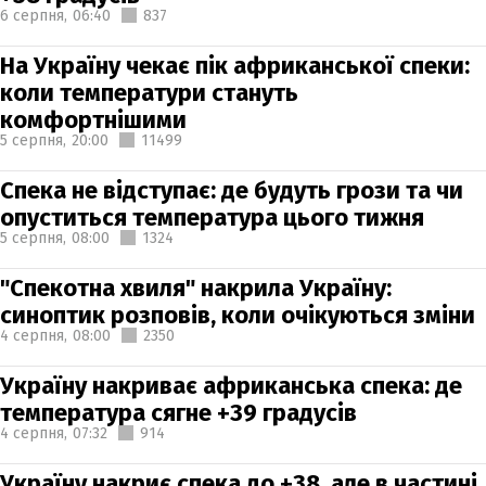
6 серпня,
06:40
837
На Україну чекає пік африканської спеки:
коли температури стануть
комфортнішими
5 серпня,
20:00
11499
Спека не відступає: де будуть грози та чи
опуститься температура цього тижня
5 серпня,
08:00
1324
"Спекотна хвиля" накрила Україну:
синоптик розповів, коли очікуються зміни
4 серпня,
08:00
2350
Україну накриває африканська спека: де
температура сягне +39 градусів
4 серпня,
07:32
914
Україну накриє спека до +38, але в частині