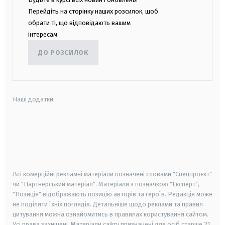
Перейдіть на сторінку наших розсилок, щоб
обрати ті, що відповідають вашим
інтересам.
ДО РОЗСИЛОК
Наші додатки:
android
apple
smart tv
samsung smart tv
Всі комерційні рекламні матеріали позначені словами "Спецпроєкт"
чи "Партнерський матеріал". Матеріали з позначкою "Експерт",
"Позиція" відображають позицію авторів та героїв. Редакція може
не поділяти їхніх поглядів. Детальніше щодо реклами та правил
цитування можна ознайомитись в правилах користування сайтом.
Усі права захищені.
Матеріали сайту призначені для осіб старше
21