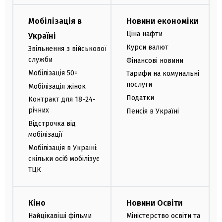
Мобілізація в
Новини економіки
Ціна нафти
Україні
Курси валют
Звільнення з військової
служби
Фінансові новини
Мобілізація 50+
Тарифи на комунальні
послуги
Мобілізація жінок
Податки
Контракт для 18-24-
річних
Пенсія в Україні
Відстрочка від
мобілізації
Мобілізація в Україні:
скільки осіб мобілізує
ТЦК
Кіно
Новини Освіти
Найцікавіші фільми
Міністерство освіти та