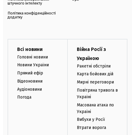
штучного інтелекту
Політика конфіденційності
додатку
Всі новини
Війна Росії з
Головні новини
Україною
Новини України
Ракетні обстріли
Прямий ефір
Карта бойових дій
Відеоновини
Мирні переговори
Аудіоновини
Повітряна тривога в
Україні
Погода
Масована атака по
Україні
Вибухи у Росії
Втрати ворога