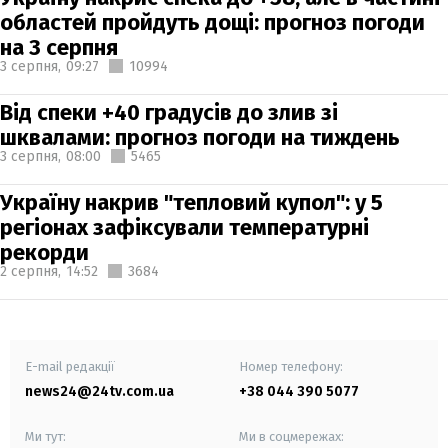
областей пройдуть дощі: прогноз погоди
на 3 серпня
3 серпня,
09:27
10994
Від спеки +40 градусів до злив зі
шквалами: прогноз погоди на тиждень
3 серпня,
08:00
5465
Україну накрив "тепловий купол": у 5
регіонах зафіксували температурні
рекорди
2 серпня,
14:52
3684
E-mail редакції
Номер телефону:
news24@24tv.com.ua
+38 044 390 5077
Ми тут:
Ми в соцмережах: