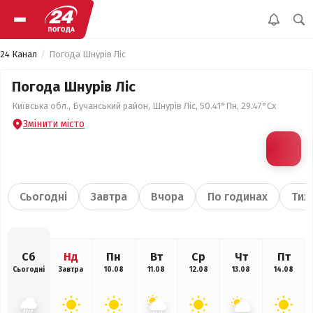
24 Канал
Погода Шнурів Ліс
Погода Шнурів Ліс
Київська обл., Бучанський район, Шнурів Ліс, 50.41°Пн, 29.47°Сх
Змінити місто
Сьогодні
Завтра
Вчора
По годинах
Тиж
Сб
Нд
Пн
Вт
Ср
Чт
Пт
Сьогодні
Завтра
10.08
11.08
12.08
13.08
14.08