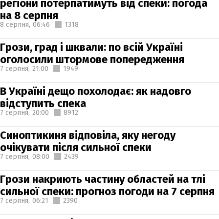
регіони потерпатимуть від спеки: погода
на 8 серпня
8 серпня,
06:46
1318
Грози, град і шквали: по всій Україні
оголосили штормове попередження
7 серпня,
21:00
1949
В Україні дещо похолодає: як надовго
відступить спека
7 серпня,
20:00
8912
Синоптикиня відповіла, яку негоду
очікувати після сильної спеки
7 серпня,
08:00
2439
Грози накриють частину областей на тлі
сильної спеки: прогноз погоди на 7 серпня
7 серпня,
06:21
2390