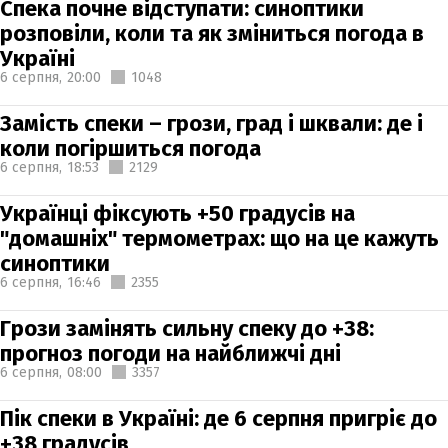
Спека почне відступати: синоптики
розповіли, коли та як зміниться погода в
Україні
6 серпня,
20:00
1048
Замість спеки – грози, град і шквали: де і
коли погіршиться погода
6 серпня,
18:53
2129
Українці фіксують +50 градусів на
"домашніх" термометрах: що на це кажуть
синоптики
6 серпня,
16:46
2355
Грози замінять сильну спеку до +38:
прогноз погоди на найближчі дні
6 серпня,
08:00
3357
Пік спеки в Україні: де 6 серпня пригріє до
+38 градусів