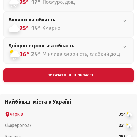
25°
17°
Похмуро, дощ
Волинська
область
25°
14°
Хмарно
Дніпропетровська
область
36°
24°
Мінлива хмарність, слабкий дощ
ПОКАЗАТИ ІНШІ ОБЛАСТІ
Найбільші міста в Україні
Харків
35°
Сімферополь
33°
Вінниця
25°