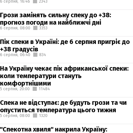
6 серпня,
16:46
2343
Грози замінять сильну спеку до +38:
прогноз погоди на найближчі дні
6 серпня,
08:00
3353
Пік спеки в Україні: де 6 серпня пригріє до
+38 градусів
6 серпня,
06:40
834
На Україну чекає пік африканської спеки:
коли температури стануть
комфортнішими
5 серпня,
20:00
11484
Спека не відступає: де будуть грози та чи
опуститься температура цього тижня
5 серпня,
08:00
1320
"Спекотна хвиля" накрила Україну: