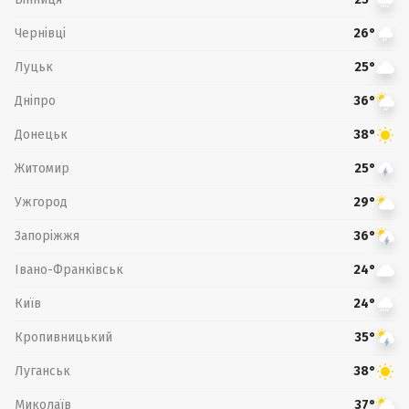
Чернівці
26°
Луцьк
25°
Дніпро
36°
Донецьк
38°
Житомир
25°
Ужгород
29°
Запоріжжя
36°
Івано-Франківськ
24°
Київ
24°
Кропивницький
35°
Луганськ
38°
Миколаїв
37°