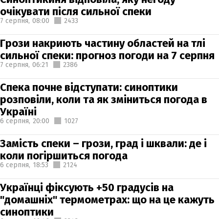
очікувати після сильної спеки
7 серпня,
08:00
2433
Грози накриють частину областей на тлі
сильної спеки: прогноз погоди на 7 серпня
7 серпня,
06:21
2386
Спека почне відступати: синоптики
розповіли, коли та як зміниться погода в
Україні
6 серпня,
20:00
1027
Замість спеки – грози, град і шквали: де і
коли погіршиться погода
6 серпня,
18:53
2124
Українці фіксують +50 градусів на
"домашніх" термометрах: що на це кажуть
синоптики