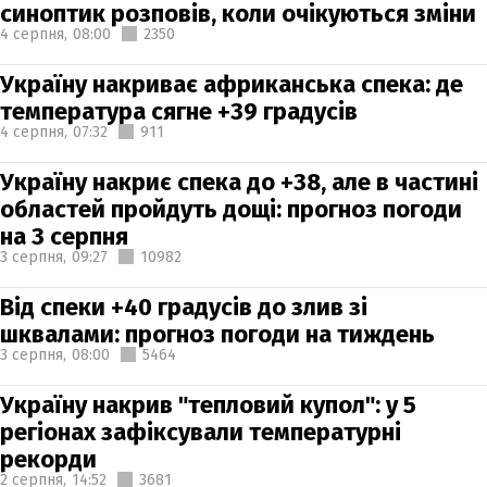
синоптик розповів, коли очікуються зміни
4 серпня,
08:00
2350
Україну накриває африканська спека: де
температура сягне +39 градусів
4 серпня,
07:32
911
Україну накриє спека до +38, але в частині
областей пройдуть дощі: прогноз погоди
на 3 серпня
3 серпня,
09:27
10982
Від спеки +40 градусів до злив зі
шквалами: прогноз погоди на тиждень
3 серпня,
08:00
5464
Україну накрив "тепловий купол": у 5
регіонах зафіксували температурні
рекорди
2 серпня,
14:52
3681