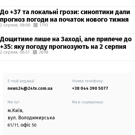
До +37 та локальні грози: синоптики дали
прогноз погоди на початок нового тижня
2 серпня,
08:00
1793
Дощитиме лише на Заході, але припече до
+35: яку погоду прогнозують на 2 серпня
2 серпня,
06:57
2698
E-mail редакції
Номер телефону:
news24@24tv.com.ua
+38 044 390 5077
Ми тут:
Ми в соцмережах:
м.Київ
,
вул. Володимирська
офіс
61/11,
50