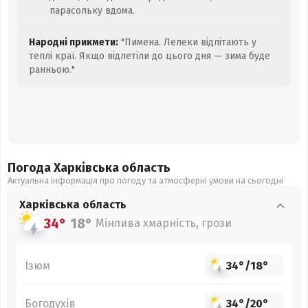
парасольку вдома.
Народні прикмети:
"Пимена. Лелеки відлітають у
теплі краї. Якщо відлетіли до цього дня — зима буде
ранньою."
Погода Харківська
область
Актуальна інформація про погоду та атмосферні умови на сьогодні
Харківська
область
34°
18°
Мінлива хмарність, грози
Ізюм
34°
/
18°
Богодухів
34°
/
20°