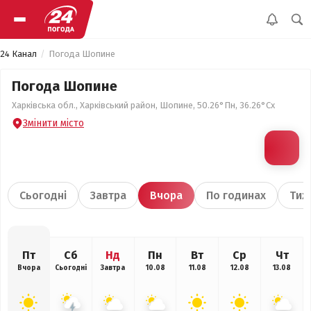
24 Канал
Погода Шопине
Погода Шопине
Харківська обл., Харківський район, Шопине, 50.26°Пн, 36.26°Сх
Змінити місто
Сьогодні
Завтра
Вчора
По годинах
Тиж
Пт
Сб
Нд
Пн
Вт
Ср
Чт
Вчора
Сьогодні
Завтра
10.08
11.08
12.08
13.08