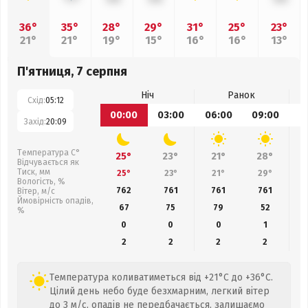
36°
35°
28°
29°
31°
25°
23°
21°
21°
19°
15°
16°
16°
13°
П'ятниця, 7 серпня
Ніч
Ранок
Схід:
05:12
00:00
03:00
06:00
09:00
1
Захід:
20:09
Температура С°
25°
23°
21°
28°
Відчувається як
Тиск, мм
25°
23°
21°
29°
Вологість, %
762
761
761
761
Вітер, м/с
Ймовірність опадів,
67
75
79
52
%
0
0
0
1
2
2
2
2
Температура коливатиметься від +21°C до +36°C.
Цілий день небо буде безхмарним, легкий вітер
до 3 м/с, опадів не передбачається, залишаємо