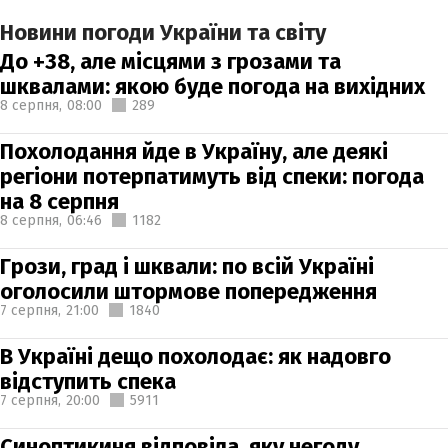
Новини погоди України та світу
До +38, але місцями з грозами та
шквалами: якою буде погода на вихідних
8 серпня,
08:00
289
Похолодання йде в Україну, але деякі
регіони потерпатимуть від спеки: погода
на 8 серпня
8 серпня,
06:46
1182
Грози, град і шквали: по всій Україні
оголосили штормове попередження
7 серпня,
21:00
1840
В Україні дещо похолодає: як надовго
відступить спека
7 серпня,
20:00
5911
Синоптикиня відповіла, яку негоду