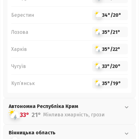
Берестин
34°
/
20°
Лозова
35°
/
21°
Харків
35°
/
22°
Чугуїв
33°
/
20°
Куп’янськ
35°
/
19°
Автономна Республіка Крим
33°
21°
Мінлива хмарність, грози
Вінницька
область