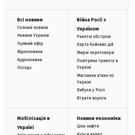
Всі новини
Війна Росії з
Головні новини
Україною
Новини України
Ракетні обстріли
Прямий ефір
Карта бойових дій
Відеоновини
Мирні переговори
Аудіоновини
Повітряна тривога в
Україні
Погода
Масована атака по
Україні
Вибухи у Росії
Втрати ворога
Мобілізація в
Новини економіки
Ціна нафти
Україні
Курси валют