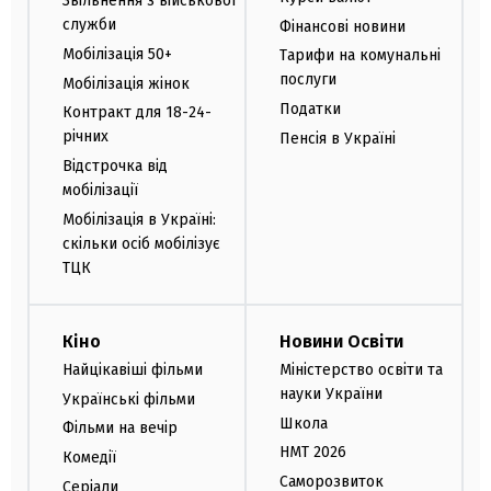
Звільнення з військової
служби
Фінансові новини
Мобілізація 50+
Тарифи на комунальні
послуги
Мобілізація жінок
Податки
Контракт для 18-24-
річних
Пенсія в Україні
Відстрочка від
мобілізації
Мобілізація в Україні:
скільки осіб мобілізує
ТЦК
Кіно
Новини Освіти
Найцікавіші фільми
Міністерство освіти та
науки України
Українські фільми
Школа
Фільми на вечір
НМТ 2026
Комедії
Саморозвиток
Серіали