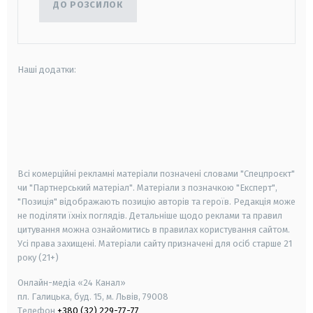
ДО РОЗСИЛОК
Наші додатки:
android
apple
smart tv
samsung smart tv
Всі комерційні рекламні матеріали позначені словами "Спецпроєкт"
чи "Партнерський матеріал". Матеріали з позначкою "Експерт",
"Позиція" відображають позицію авторів та героїв. Редакція може
не поділяти їхніх поглядів. Детальніше щодо реклами та правил
цитування можна ознайомитись в правилах користування сайтом.
Усі права захищені.
Матеріали сайту призначені для осіб старше
21
року (21+)
Онлайн-медіа «24 Канал»
пл. Галицька, буд. 15, м. Львів, 79008
Телефон
+380 (32) 229-77-77