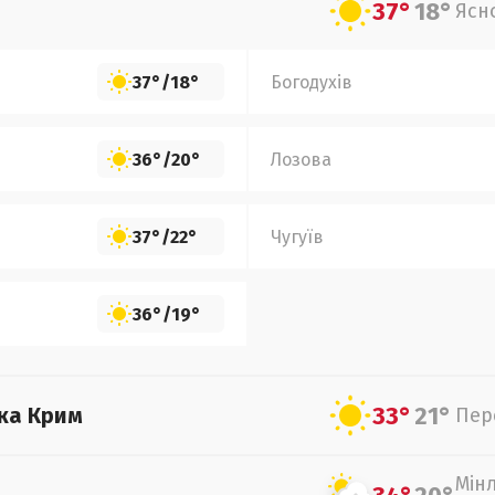
37°
18°
Ясн
37°
/
18°
Богодухів
36°
/
20°
Лозова
37°
/
22°
Чугуїв
36°
/
19°
33°
21°
ка Крим
Пер
Мін