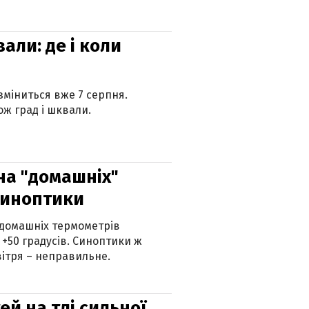
вали: де і коли
 зміниться вже 7 серпня.
ж град і шквали.
 на "домашніх"
синоптики
 домашніх термометрів
 +50 градусів. Синоптики ж
ітря – неправильне.
й на тлі сильної