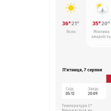
36°
21°
35°
20°
Ясно
Мінлива
хмарність
грози
П'ятниця, 7 серпня
Схід:
Захід:
05:12
20:09
Температура С°
Відчувається як