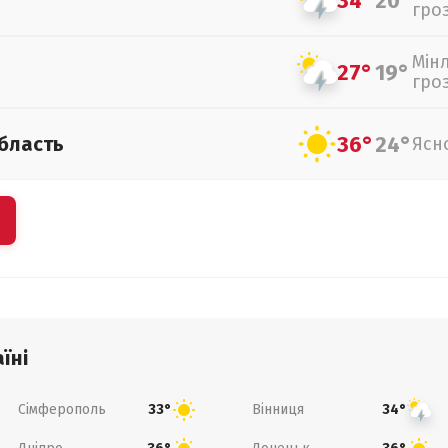
34°
20°
гро
Мін
27°
19°
гро
36°
24°
бласть
Ясн
їні
Сімферополь
Вінниця
33°
34°