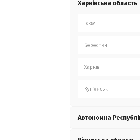
Харківська
область
Ізюм
Берестин
Харків
Куп’янськ
Автономна Республі