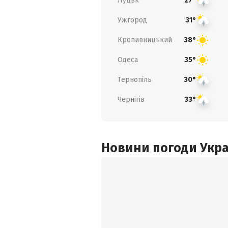
Луцьк
27°
Ужгород
31°
Кропивницький
38°
Одеса
35°
Тернопіль
30°
Чернігів
33°
Новини погоди Украї