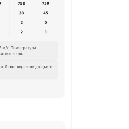
9
758
759
28
45
2
0
2
3
 3 м/с. Температура
теся в тіні.
аї. Якщо відлетіли до цього