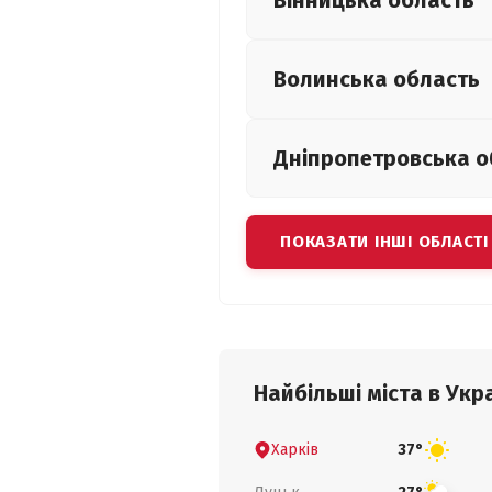
Вінницька
область
Волинська
область
Дніпропетровська
о
ПОКАЗАТИ ІНШІ ОБЛАСТІ
Найбільші міста в Укра
Харків
37°