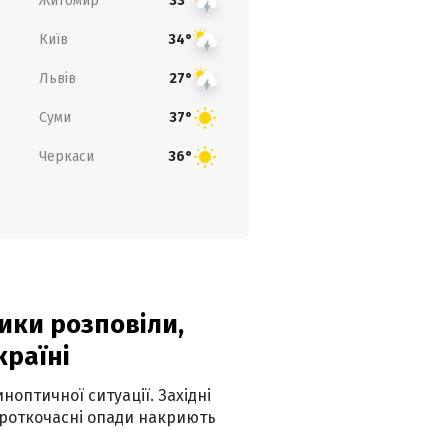
Житомир
33°
Київ
34°
Львів
27°
Суми
37°
Черкаси
36°
ики розповіли,
країні
оптичної ситуації. Західні
ороткочасні опади накриють