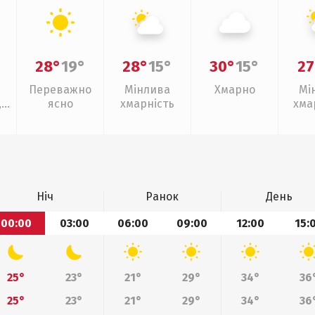
28°
19°
28°
15°
30°
15°
27
Переважно
Мінлива
Хмарно
Мі
,
ясно
хмарність
хма
слаб
Ніч
Ранок
День
00:00
03:00
06:00
09:00
12:00
15:
25°
23°
21°
29°
34°
36
25°
23°
21°
29°
34°
36