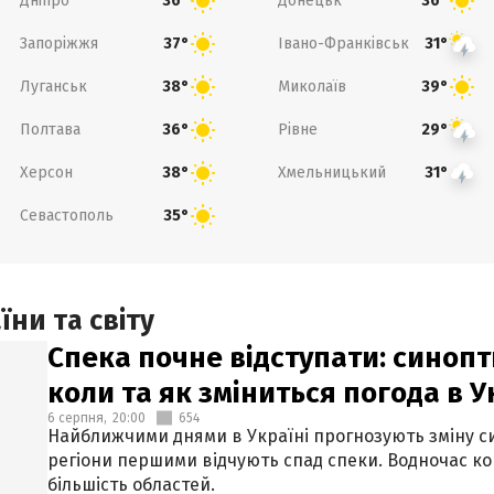
Дніпро
Донецьк
36°
36°
Запоріжжя
Івано-Франківськ
37°
31°
Луганськ
Миколаїв
38°
39°
Полтава
Рівне
36°
29°
Херсон
Хмельницький
38°
31°
Севастополь
35°
ни та світу
Спека почне відступати: синопт
коли та як зміниться погода в У
6 серпня,
20:00
654
Найближчими днями в Україні прогнозують зміну син
регіони першими відчують спад спеки. Водночас к
більшість областей.