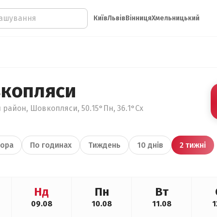
Київ
Львів
Вінниця
Хмельницький
вкопляси
 район, Шовкопляси, 50.15°Пн, 36.1°Сх
ора
По годинах
Тиждень
10 днів
2 тижні
Нд
Пн
Вт
09.08
10.08
11.08
1