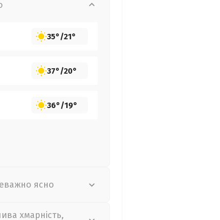
о
35°
/
21°
37°
/
20°
36°
/
19°
еважно ясно
лива хмарність,