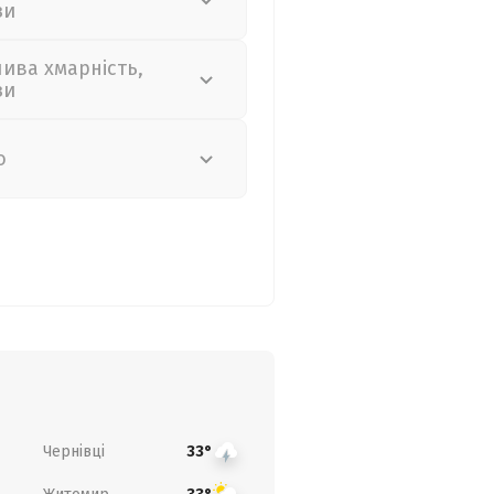
зи
лива хмарність,
зи
о
Чернівці
33°