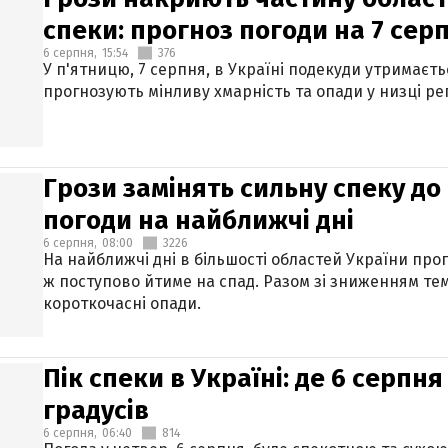
спеки: прогноз погоди на 7 сер
6 серпня,
15:54
376
У п'ятницю, 7 серпня, в Україні подекуди утримаєт
прогнозують мінливу хмарність та опади у низці рег
Грози замінять сильну спеку до 
погоди на найближчі дні
6 серпня,
08:00
3226
На найближчі дні в більшості областей України про
ж поступово йтиме на спад. Разом зі зниженням те
короткочасні опади.
Пік спеки в Україні: де 6 серпня
градусів
6 серпня,
06:40
814