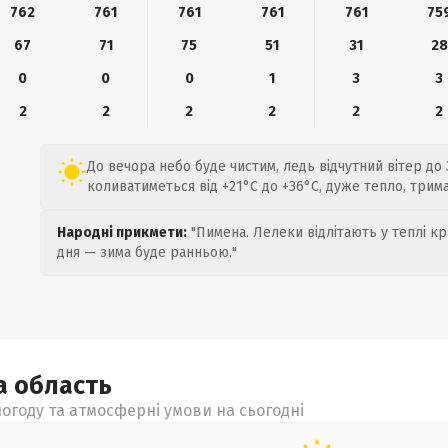
762
761
761
761
761
75
67
71
75
51
31
28
0
0
0
1
3
3
2
2
2
2
2
2
До вечора небо буде чистим, ледь відчутний вітер до
коливатиметься від +21°C до +36°C, дуже тепло, тримай
Народні прикмети:
"Пимена. Лелеки відлітають у теплі кр
дня — зима буде ранньою."
ка
область
огоду та атмосферні умови на сьогодні