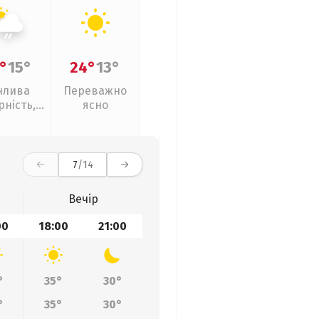
°
15°
24°
13°
нлива
Переважно
рність,
ясно
кий дощ
7
/14
Вечір
00
18:00
21:00
°
35°
30°
°
35°
30°