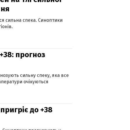
пня
ься сильна спека. Синоптики
іонів.
+38: прогноз
гнозують сильну спеку, яка все
мператури очікуються
 пригріє до +38