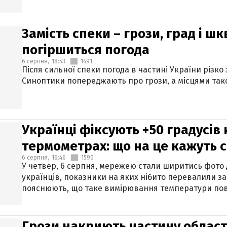
Замість спеки – грози, град і шк
погіршиться погода
6 серпня,
18:53
1491
Після сильної спеки погода в частині України різко
Синоптики попереджають про грози, а місцями тако
Українці фіксують +50 градусів
термометрах: що на це кажуть 
6 серпня,
16:46
1590
У четвер, 6 серпня, мережею стали ширитись фото
українців, показники на яких нібито перевалили за
пояснюють, що таке вимірювання температури пов
Грози накриють частину областе