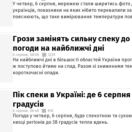
У четвер, 6 серпня, мережею стали ширитись фото
українців, показники на яких нібито перевалили за
пояснюють, що таке вимірювання температури пов
Грози замінять сильну спеку до 
погоди на найближчі дні
6 серпня,
08:00
3239
На найближчі дні в більшості областей України про
ж поступово йтиме на спад. Разом зі зниженням те
короткочасні опади.
Пік спеки в Україні: де 6 серпня
градусів
6 серпня,
06:40
816
Погода у четвер, 6 серпня, буде спекотною та сухо
низці регіонів до 38 градусів тепла вдень.