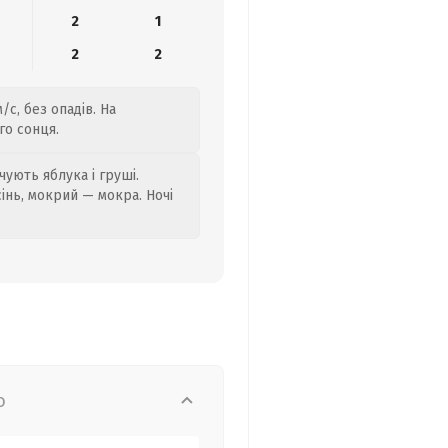
2
1
2
2
/с, без опадів. На
го сонця.
ують яблука і груші.
сінь, мокрий — мокра. Ночі
о