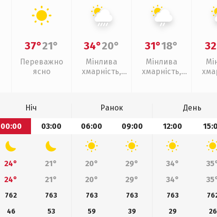
37°
21°
34°
20°
31°
18°
32
Переважно
Мінлива
Мінлива
Мі
ясно
хмарність,
хмарність,
хма
зливи
слабкий дощ
слаб
Ніч
Ранок
День
00:00
03:00
06:00
09:00
12:00
15:
24°
21°
20°
29°
34°
35
24°
21°
20°
29°
34°
35
762
763
763
763
763
76
46
53
59
39
29
26