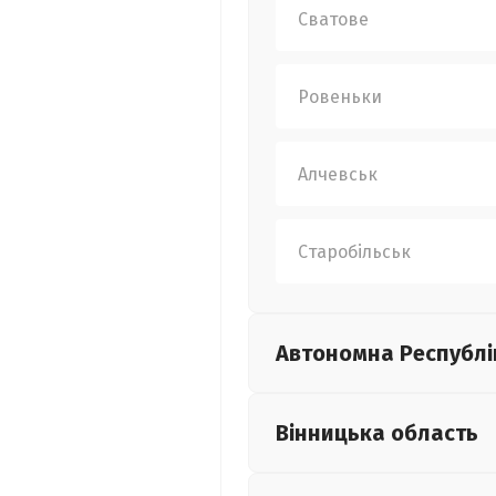
Сватове
Ровеньки
Алчевськ
Старобільськ
Автономна Республі
Вінницька
область