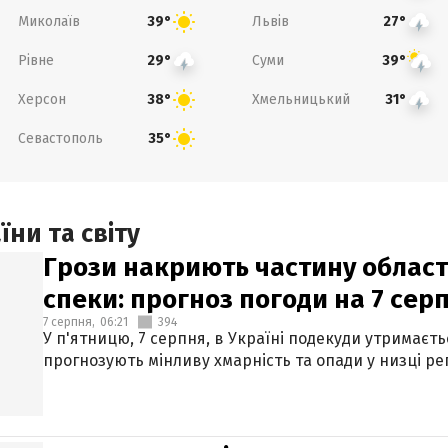
Миколаїв
Львів
39°
27°
Рівне
Суми
29°
39°
Херсон
Хмельницький
38°
31°
Севастополь
35°
ни та світу
Грози накриють частину областе
спеки: прогноз погоди на 7 сер
7 серпня,
06:21
394
У п'ятницю, 7 серпня, в Україні подекуди утримаєт
прогнозують мінливу хмарність та опади у низці рег