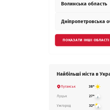
Волинська
область
Дніпропетровська
о
ПОКАЗАТИ ІНШІ ОБЛАСТІ
Найбільші міста в Укра
Луганськ
38°
Луцьк
27°
Ужгород
32°