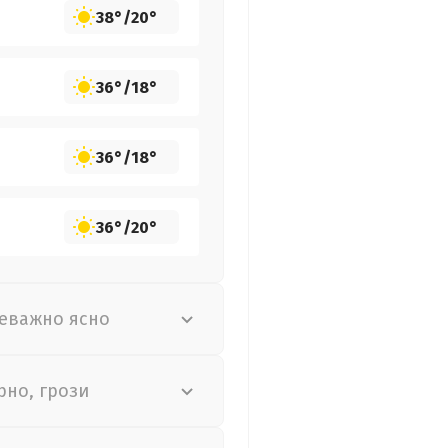
38°
/
20°
36°
/
18°
36°
/
18°
36°
/
20°
еважно ясно
рно, грози