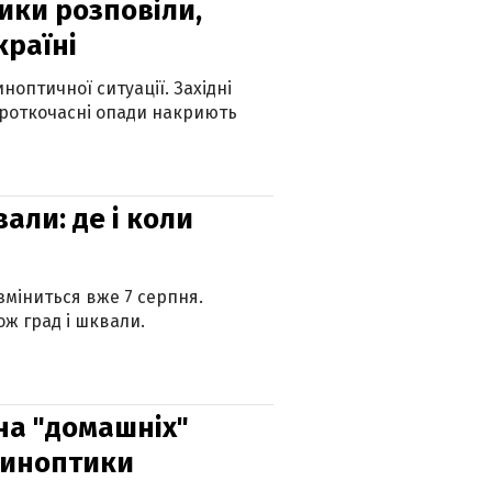
ики розповіли,
країні
оптичної ситуації. Західні
ороткочасні опади накриють
вали: де і коли
 зміниться вже 7 серпня.
ж град і шквали.
 на "домашніх"
синоптики