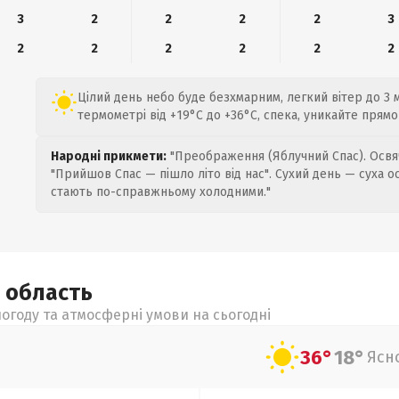
3
2
2
2
2
3
2
2
2
2
2
2
Цілий день небо буде безхмарним, легкий вітер до 3 м
термометрі від +19°C до +36°C, спека, уникайте прямо
Народні прикмети:
"Преображення (Яблучний Спас). Освяч
"Прийшов Спас — пішло літо від нас". Сухий день — суха о
стають по-справжньому холодними."
а
область
огоду та атмосферні умови на сьогодні
36°
18°
Ясн