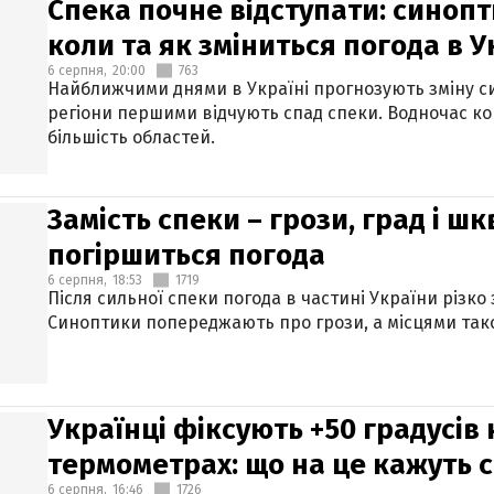
Спека почне відступати: синопт
коли та як зміниться погода в У
6 серпня,
20:00
763
Найближчими днями в Україні прогнозують зміну син
регіони першими відчують спад спеки. Водночас к
більшість областей.
Замість спеки – грози, град і шк
погіршиться погода
6 серпня,
18:53
1719
Після сильної спеки погода в частині України різко
Синоптики попереджають про грози, а місцями тако
Українці фіксують +50 градусів
термометрах: що на це кажуть 
6 серпня,
16:46
1726