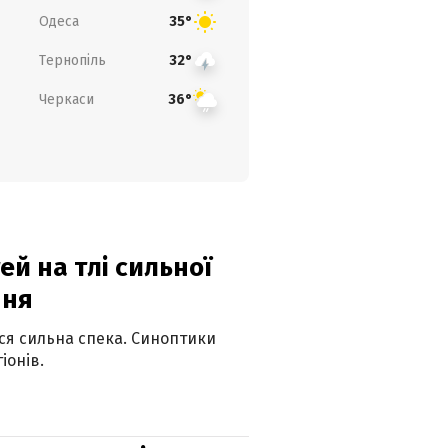
Одеса
35°
Тернопіль
32°
Черкаси
36°
й на тлі сильної
пня
ься сильна спека. Синоптики
іонів.