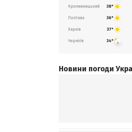
Кропивницький
38°
Полтава
36°
Харків
37°
Чернігів
34°
Новини погоди Украї