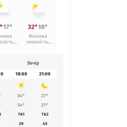
°
17°
32°
18°
нлива
Мінлива
рність,
хмарність,
кий дощ
зливи
Вечір
00
18:00
21:00
°
34°
27°
°
34°
27°
2
761
762
29
45