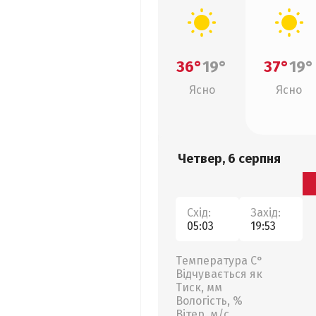
36°
19°
37°
19°
Ясно
Ясно
Четвер, 6 серпня
Схід:
Захід:
05:03
19:53
Температура С°
Відчувається як
Тиск, мм
Вологість, %
Вітер, м/с