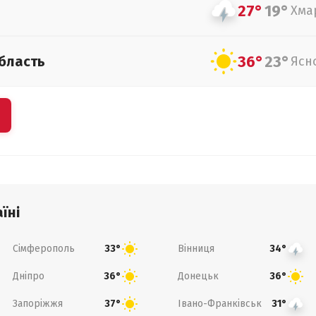
27°
19°
Хма
36°
23°
бласть
Ясн
їні
Сімферополь
Вінниця
33°
34°
Дніпро
Донецьк
36°
36°
Запоріжжя
Івано-Франківськ
37°
31°