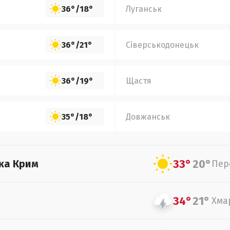
36°
/
18°
Луганськ
36°
/
21°
Сіверськодонецьк
36°
/
19°
Щастя
35°
/
18°
Довжанськ
33°
20°
ка Крим
Пер
34°
21°
Хма