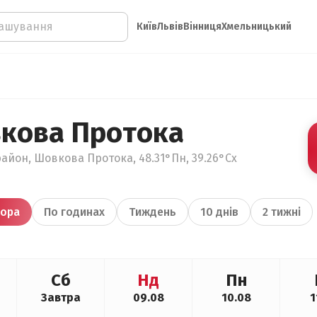
Київ
Львів
Вінниця
Хмельницький
кова Протока
район, Шовкова Протока, 48.31°Пн, 39.26°Сх
ора
По годинах
Тиждень
10 днів
2 тижні
Сб
Нд
Пн
Завтра
09.08
10.08
1