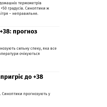
 домашніх термометрів
 +50 градусів. Синоптики ж
ітря – неправильне.
+38: прогноз
гнозують сильну спеку, яка все
мператури очікуються
 пригріє до +38
ю. Синоптики прогнозують у