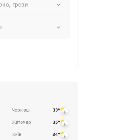
рно, грози
о
Чернівці
33°
Житомир
35°
Київ
34°