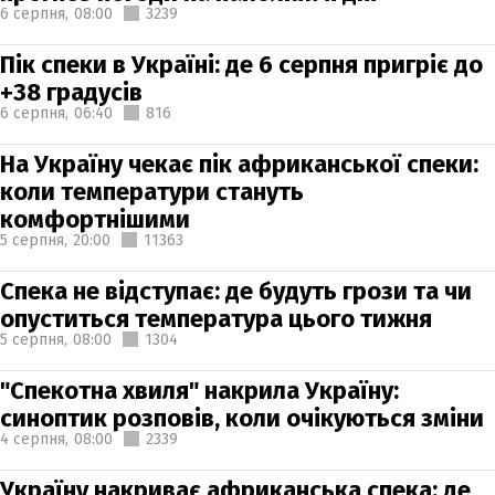
6 серпня,
08:00
3239
Пік спеки в Україні: де 6 серпня пригріє до
+38 градусів
6 серпня,
06:40
816
На Україну чекає пік африканської спеки:
коли температури стануть
комфортнішими
5 серпня,
20:00
11363
Спека не відступає: де будуть грози та чи
опуститься температура цього тижня
5 серпня,
08:00
1304
"Спекотна хвиля" накрила Україну:
синоптик розповів, коли очікуються зміни
4 серпня,
08:00
2339
Україну накриває африканська спека: де