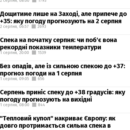
2 серпня,
08:00
1793
Дощитиме лише на Заході, але припече до
+35: яку погоду прогнозують на 2 серпня
2 серпня,
06:57
2693
Спека на початку серпня: чи поб'є вона
рекордні показники температури
1 серпня,
20:00
1539
Без опадів, але із сильною спекою до +37:
прогноз погоди на 1 серпня
1 серпня,
09:05
656
Серпень приніс спеку до +38 градусів: яку
погоду прогнозують на вихідні
1 серпня,
08:00
844
"Тепловий купол" накриває Європу: як
довго протримається сильна спека в