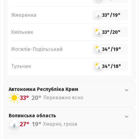
Жмеринка
33°
/
19°
Хмільник
33°
/
20°
Могилів-Подільський
34°
/
19°
Тульчин
34°
/
18°
Автономна Республіка Крим
33°
20°
Переважно ясно
Волинська
область
27°
19°
Хмарно, грози