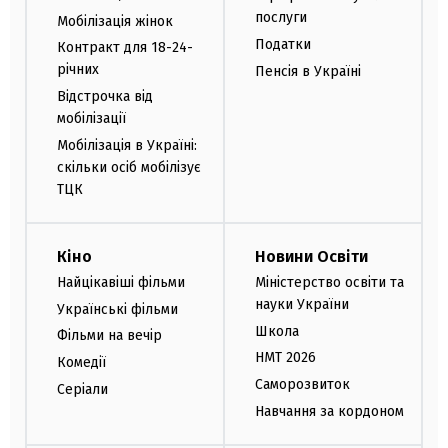
послуги
Мобілізація жінок
Податки
Контракт для 18-24-
річних
Пенсія в Україні
Відстрочка від
мобілізації
Мобілізація в Україні:
скільки осіб мобілізує
ТЦК
Кіно
Новини Освіти
Найцікавіші фільми
Міністерство освіти та
науки України
Українські фільми
Школа
Фільми на вечір
НМТ 2026
Комедії
Саморозвиток
Серіали
Навчання за кордоном