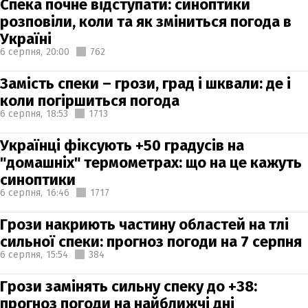
Спека почне відступати: синоптики
розповіли, коли та як зміниться погода в
Україні
6 серпня,
20:00
762
Замість спеки – грози, град і шквали: де і
коли погіршиться погода
6 серпня,
18:53
1713
Українці фіксують +50 градусів на
"домашніх" термометрах: що на це кажуть
синоптики
6 серпня,
16:46
1717
Грози накриють частину областей на тлі
сильної спеки: прогноз погоди на 7 серпня
6 серпня,
15:54
384
Грози замінять сильну спеку до +38:
прогноз погоди на найближчі дні