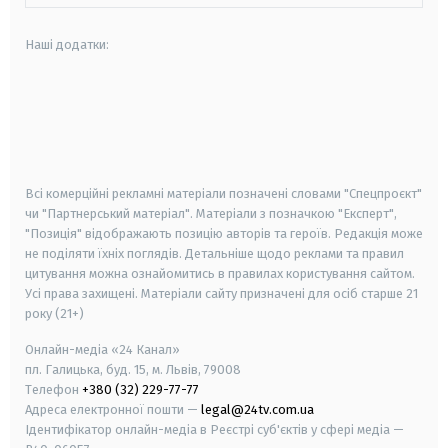
Наші додатки:
android
apple
smart tv
samsung smart tv
Всі комерційні рекламні матеріали позначені словами "Спецпроєкт"
чи "Партнерський матеріал". Матеріали з позначкою "Експерт",
"Позиція" відображають позицію авторів та героїв. Редакція може
не поділяти їхніх поглядів. Детальніше щодо реклами та правил
цитування можна ознайомитись в правилах користування сайтом.
Усі права захищені.
Матеріали сайту призначені для осіб старше
21
року (21+)
Онлайн-медіа «24 Канал»
пл. Галицька, буд. 15, м. Львів, 79008
Телефон
+380 (32) 229-77-77
Адреса електронної пошти —
legal@24tv.com.ua
Ідентифікатор онлайн-медіа в Реєстрі суб'єктів у сфері медіа —