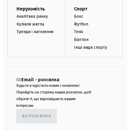
Нерухомість
Спорт
Аналітика ринку
Бокс
Купівля житла
Футбол
Тренди і натхнення
Теніс
Біатлон
Інші види спорту
Email - розсилка
Будьте в курсі всіх новин і оновлень!
Перейдіть на сторінку наших розсилок, щоб
обрати ті, що відповідають вашим
інтересам.
ДО РОЗСИЛОК