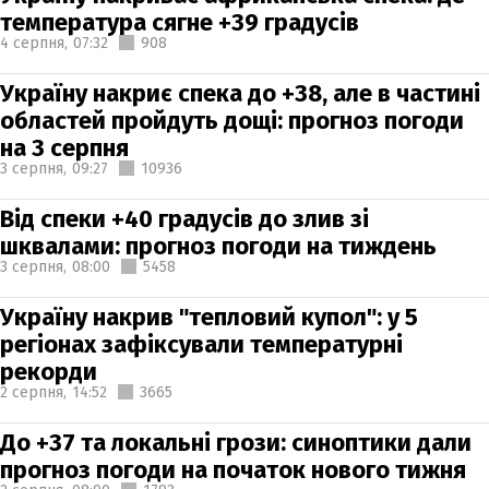
температура сягне +39 градусів
4 серпня,
07:32
908
Україну накриє спека до +38, але в частині
областей пройдуть дощі: прогноз погоди
на 3 серпня
3 серпня,
09:27
10936
Від спеки +40 градусів до злив зі
шквалами: прогноз погоди на тиждень
3 серпня,
08:00
5458
Україну накрив "тепловий купол": у 5
регіонах зафіксували температурні
рекорди
2 серпня,
14:52
3665
До +37 та локальні грози: синоптики дали
прогноз погоди на початок нового тижня