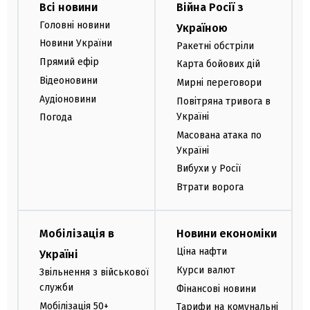
Всі новини
Війна Росії з
Головні новини
Україною
Новини України
Ракетні обстріли
Прямий ефір
Карта бойових дій
Відеоновини
Мирні переговори
Аудіоновини
Повітряна тривога в
Україні
Погода
Масована атака по
Україні
Вибухи у Росії
Втрати ворога
Мобілізація в
Новини економіки
Ціна нафти
Україні
Курси валют
Звільнення з військової
служби
Фінансові новини
Мобілізація 50+
Тарифи на комунальні