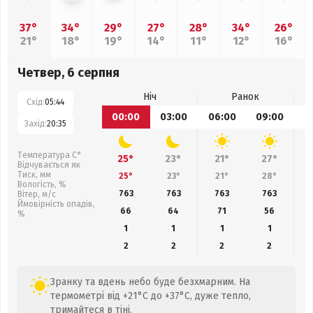
37°
34°
29°
27°
28°
34°
26°
21°
18°
19°
14°
11°
12°
16°
Четвер, 6 серпня
Ніч
Ранок
Схід:
05:44
00:00
03:00
06:00
09:00
1
Захід:
20:35
Температура С°
25°
23°
21°
27°
Відчувається як
Тиск, мм
25°
23°
21°
28°
Вологість, %
763
763
763
763
Вітер, м/с
Ймовірність опадів,
66
64
71
56
%
1
1
1
1
2
2
2
2
Зранку та вдень небо буде безхмарним. На
термометрі від +21°C до +37°C, дуже тепло,
тримайтеся в тіні.