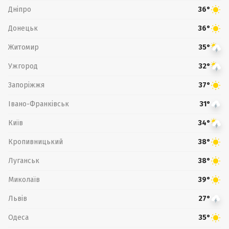
Дніпро
36°
Донецьк
36°
Житомир
35°
Ужгород
32°
Запоріжжя
37°
Івано-Франківськ
31°
Київ
34°
Кропивницький
38°
Луганськ
38°
Миколаїв
39°
Львів
27°
Одеса
35°