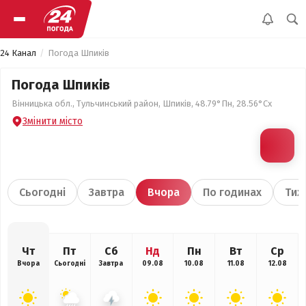
24 Канал
Погода Шпиків
Погода Шпиків
Вінницька обл., Тульчинський район, Шпиків, 48.79°Пн, 28.56°Сх
Змінити місто
Сьогодні
Завтра
Вчора
По годинах
Тиж
Чт
Пт
Сб
Нд
Пн
Вт
Ср
Вчора
Сьогодні
Завтра
09.08
10.08
11.08
12.08