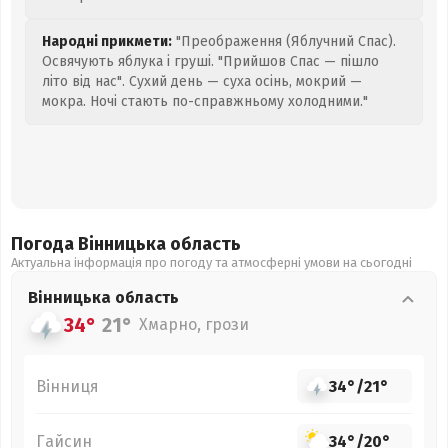
Народні прикмети:
"Преображення (Яблучний Спас).
Освячують яблука і груші. "Прийшов Спас — пішло
літо від нас". Сухий день — суха осінь, мокрий —
мокра. Ночі стають по-справжньому холодними."
Погода Вінницька
область
Актуальна інформація про погоду та атмосферні умови на сьогодні
Вінницька
область
34°
21°
Хмарно, грози
Вінниця
34°
/
21°
Гайсин
34°
/
20°