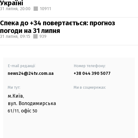
Україні
31 липня,
20:00
10911
Спека до +34 повертається: прогноз
погоди на 31 липня
31 липня,
09:15
939
E-mail редакції
Номер телефону:
news24@24tv.com.ua
+38 044 390 5077
Ми тут:
Ми в соцмережах:
м.Київ
,
вул. Володимирська
офіс
61/11,
50