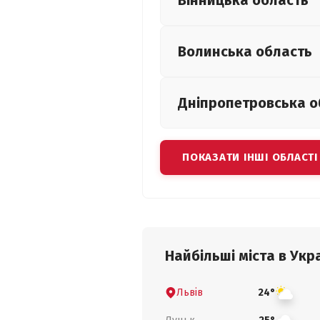
Вінницька
область
Волинська
область
Дніпропетровська
о
ПОКАЗАТИ ІНШІ ОБЛАСТІ
Найбільші міста в Укра
Львів
24°