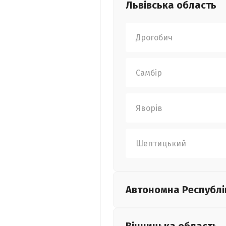
Львівська
область
Дрогобич
Самбір
Яворів
Шептицький
Автономна Республі