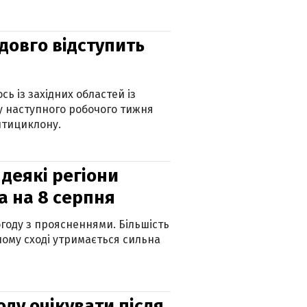
адовго відступить
ь із західних областей із
 наступного робочого тижня
нтициклону.
 деякі регіони
а на 8 серпня
огоду з проясненнями. Більшість
ному сході утримається сильна
оду очікувати після