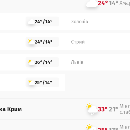
24°
14°
Хма
24°
/
14°
Золочів
24°
/
14°
Стрий
26°
/
14°
Львів
25°
/
14°
Мін
33°
21°
ка Крим
сла
Мін