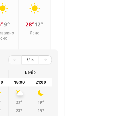
5°
9°
28°
12°
еважно
Ясно
ясно
7
/14
Вечір
00
18:00
21:00
°
23°
19°
°
23°
19°