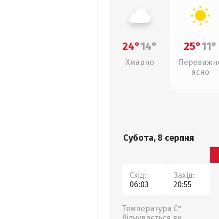
24°
14°
25°
11°
Хмарно
Переважн
ясно
Субота, 8 серпня
Схід:
Захід:
06:03
20:55
Температура С°
Відчувається як