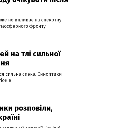
айже не впливає на спекотну
атмосферного фронту
й на тлі сильної
пня
ься сильна спека. Синоптики
іонів.
ики розповіли,
країні