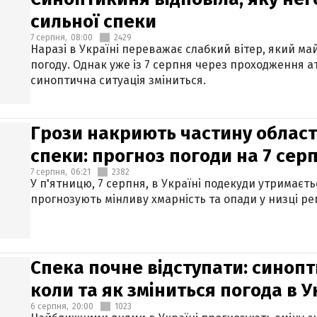
сильної спеки
7 серпня,
08:00
2429
Наразі в Україні переважає слабкий вітер, який м
погоду. Однак уже із 7 серпня через проходження 
синоптична ситуація зміниться.
Грози накриють частину областе
спеки: прогноз погоди на 7 сер
7 серпня,
06:21
2382
У п'ятницю, 7 серпня, в Україні подекуди утримаєт
прогнозують мінливу хмарність та опади у низці рег
Спека почне відступати: синопт
коли та як зміниться погода в У
6 серпня,
20:00
1023