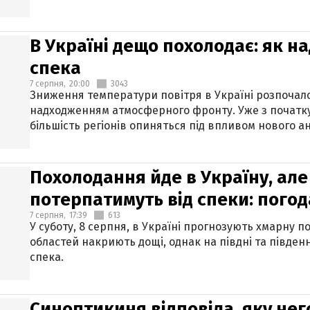
В Україні дещо похолодає: як н
спека
7 серпня,
20:00
3043
Зниження температури повітря в Україні розпочалос
надходженням атмосферного фронту. Уже з початку
більшість регіонів опиняться під впливом нового а
Похолодання йде в Україну, але
потерпатимуть від спеки: погод
7 серпня,
17:39
613
У суботу, 8 серпня, в Україні прогнозують хмарну п
областей накриють дощі, однак на півдні та півден
спека.
Синоптикиня відповіла, яку нег