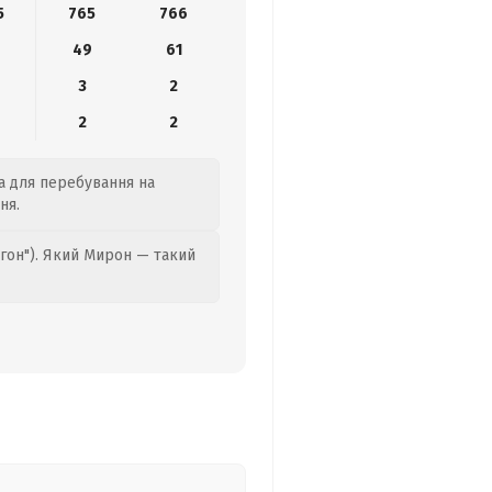
5
765
766
9
49
61
3
2
2
2
да для перебування на
ня.
гон"). Який Мирон — такий