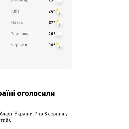
Житомир
25°
Київ
24°
Одеса
37°
Тернопіль
26°
Черкаси
30°
країні оголосили
ласті України. 7 та 8 серпня у
тий).