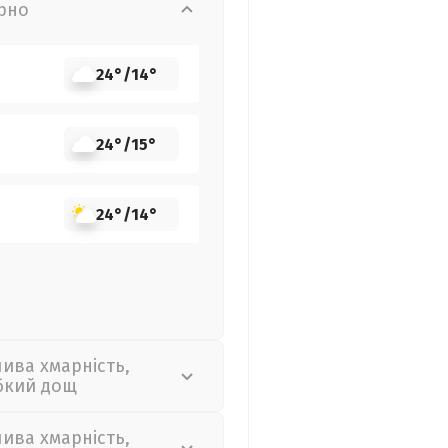
рно
24°
/
14°
24°
/
15°
24°
/
14°
лива хмарність,
бкий дощ
лива хмарність,