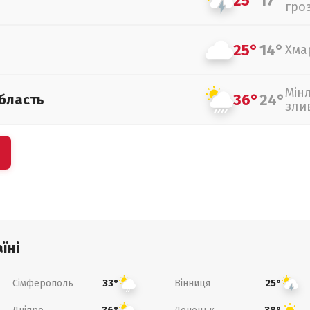
25°
17°
гро
25°
14°
Хма
Мін
36°
24°
бласть
зли
їні
Сімферополь
Вінниця
33°
25°