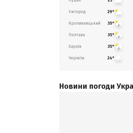
Луцьк
25°
Ужгород
29°
Кропивницький
35°
Полтава
35°
Харків
35°
Чернігів
24°
Новини погоди Украї