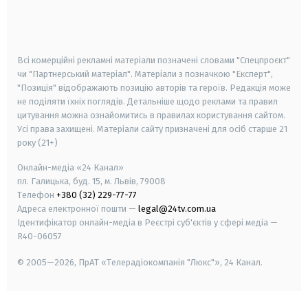
android
apple
smart tv
samsung smart tv
Всі комерційні рекламні матеріали позначені словами "Спецпроєкт"
чи "Партнерський матеріал". Матеріали з позначкою "Експерт",
"Позиція" відображають позицію авторів та героїв. Редакція може
не поділяти їхніх поглядів. Детальніше щодо реклами та правил
цитування можна ознайомитись в правилах користування сайтом.
Усі права захищені.
Матеріали сайту призначені для осіб старше
21
року (21+)
Онлайн-медіа «24 Канал»
пл. Галицька, буд. 15, м. Львів, 79008
Телефон
+380 (32) 229-77-77
Адреса електронної пошти —
legal@24tv.com.ua
Ідентифікатор онлайн-медіа в Реєстрі суб'єктів у сфері медіа —
R40-06057
© 2005—2026,
ПрАТ «Телерадіокомпанія "Люкс"», 24 Канал.