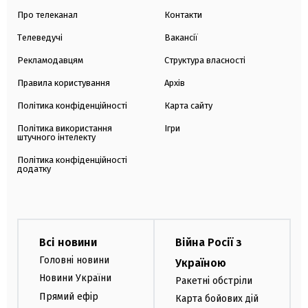
Про телеканал
Контакти
Телеведучі
Вакансії
Рекламодавцям
Структура власності
Правила користування
Архів
Політика конфіденційності
Карта сайту
Політика використання
Ігри
штучного інтелекту
Політика конфіденційності
додатку
Всі новини
Війна Росії з
Головні новини
Україною
Новини України
Ракетні обстріли
Прямий ефір
Карта бойових дій