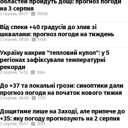
областей пройдуть дощі: прогноз погоди
на 3 серпня
3 серпня,
09:27
10936
Від спеки +40 градусів до злив зі
шквалами: прогноз погоди на тиждень
3 серпня,
08:00
5458
Україну накрив "тепловий купол": у 5
регіонах зафіксували температурні
рекорди
2 серпня,
14:52
3664
До +37 та локальні грози: синоптики дали
прогноз погоди на початок нового тижня
2 серпня,
08:00
1793
Дощитиме лише на Заході, але припече до
+35: яку погоду прогнозують на 2 серпня
2 серпня,
06:57
2693