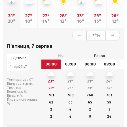
31°
27°
27°
28°
33°
25°
26°
20°
18°
14°
12°
16°
15°
12°
7
/14
П'ятниця, 7 серпня
Ніч
Ранок
Схід:
05:57
00:00
03:00
06:00
09:00
1
Захід:
20:47
Температура С°
23°
21°
21°
24°
Відчувається як
Тиск, мм
23°
21°
21°
24°
Вологість, %
761
760
760
761
Вітер, м/с
Ймовірність опадів,
62
65
65
59
%
2
4
2
3
2
4
9
24