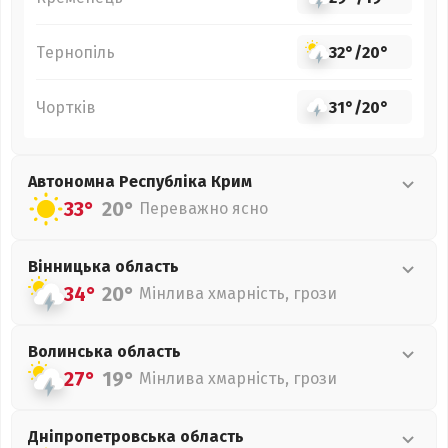
Тернопіль
32°
/
20°
Чортків
31°
/
20°
Автономна Республіка Крим
33°
20°
Переважно ясно
Вінницька
область
34°
20°
Мінлива хмарність, грози
Волинська
область
27°
19°
Мінлива хмарність, грози
Дніпропетровська
область