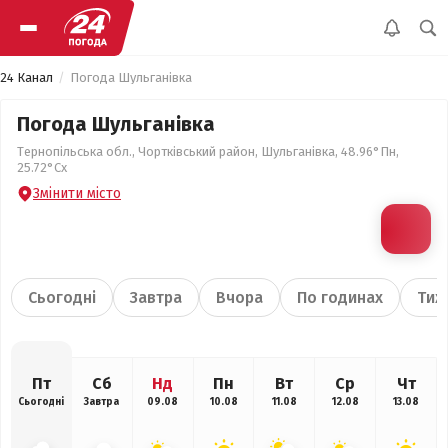
24 Канал
Погода Шульганівка
Погода Шульганівка
Тернопільська обл., Чортківський район, Шульганівка, 48.96°Пн,
25.72°Сх
Змінити місто
Сьогодні
Завтра
Вчора
По годинах
Тиж
Пт
Сб
Нд
Пн
Вт
Ср
Чт
Сьогодні
Завтра
09.08
10.08
11.08
12.08
13.08