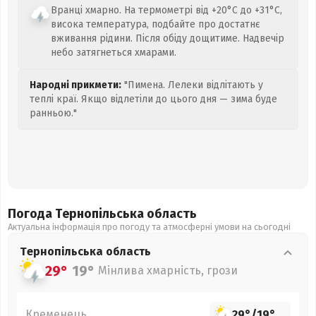
Вранці хмарно. На термометрі від +20°C до +31°C,
висока температура, подбайте про достатнє
вживання рідини. Після обіду дощитиме. Надвечір
небо затягнеться хмарами.
Народні прикмети:
"Пимена. Лелеки відлітають у
теплі краї. Якщо відлетіли до цього дня — зима буде
ранньою."
Погода Тернопільська
область
Актуальна інформація про погоду та атмосферні умови на сьогодні
Тернопільська
область
29°
19°
Мінлива хмарність, грози
Кременець
29°
/
19°