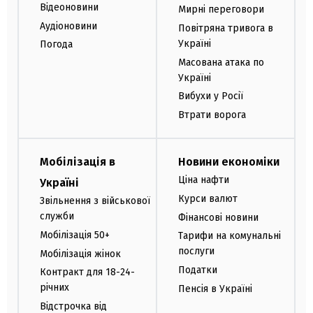
Відеоновини
Мирні переговори
Аудіоновини
Повітряна тривога в
Україні
Погода
Масована атака по
Україні
Вибухи у Росії
Втрати ворога
Мобілізація в
Новини економіки
Ціна нафти
Україні
Курси валют
Звільнення з військової
служби
Фінансові новини
Мобілізація 50+
Тарифи на комунальні
послуги
Мобілізація жінок
Податки
Контракт для 18-24-
річних
Пенсія в Україні
Відстрочка від