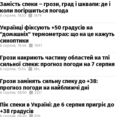
Замість спеки – грози, град і шквали: де і
коли погіршиться погода
6 серпня,
18:53
1679
Українці фіксують +50 градусів на
"домашніх" термометрах: що на це кажуть
синоптики
6 серпня,
16:46
1691
Грози накриють частину областей на тлі
сильної спеки: прогноз погоди на 7 серпня
6 серпня,
15:54
384
Грози замінять сильну спеку до +38:
прогноз погоди на найближчі дні
6 серпня,
08:00
3237
Пік спеки в Україні: де 6 серпня пригріє до
+38 градусів
6 серпня,
06:40
816