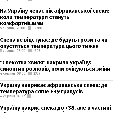
На Україну чекає пік африканської спеки:
коли температури стануть
комфортнішими
5 серпня,
20:00
11360
Спека не відступає: де будуть грози та чи
опуститься температура цього тижня
5 серпня,
08:00
1303
"Спекотна хвиля" накрила Україну:
синоптик розповів, коли очікуються зміни
4 серпня,
08:00
2339
Україну накриває африканська спека: де
температура сягне +39 градусів
4 серпня,
07:32
908
Україну накриє спека до +38, але в частині