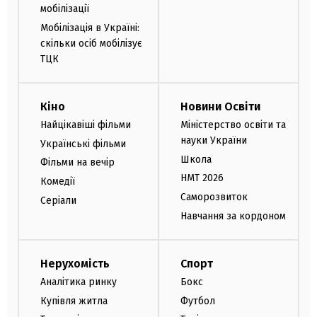
мобілізації
Мобілізація в Україні:
скільки осіб мобілізує
ТЦК
Кіно
Новини Освіти
Найцікавіші фільми
Міністерство освіти та
науки України
Українські фільми
Школа
Фільми на вечір
НМТ 2026
Комедії
Саморозвиток
Серіали
Навчання за кордоном
Нерухомість
Спорт
Аналітика ринку
Бокс
Купівля житла
Футбол