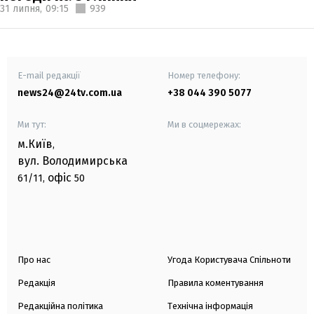
31 липня,
09:15
939
E-mail редакції
Номер телефону:
news24@24tv.com.ua
+38 044 390 5077
Ми тут:
Ми в соцмережах:
м.Київ
,
вул. Володимирська
офіс
61/11,
50
Про нас
Угода Користувача Спільноти
Редакція
Правила коментування
Редакційна політика
Технічна інформація