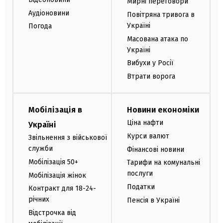
Мирні переговори
Аудіоновини
Повітряна тривога в
Україні
Погода
Масована атака по
Україні
Вибухи у Росії
Втрати ворога
Мобілізація в
Новини економіки
Ціна нафти
Україні
Курси валют
Звільнення з військової
служби
Фінансові новини
Мобілізація 50+
Тарифи на комунальні
послуги
Мобілізація жінок
Податки
Контракт для 18-24-
річних
Пенсія в Україні
Відстрочка від