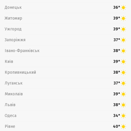
Донецьк
36°
Житомир
39°
Ужгород
39°
Запоріжжя
37°
Івано-Франківськ
38°
Київ
39°
Кропивницький
38°
Луганськ
37°
Миколаїв
39°
Львів
38°
Одеса
34°
Рівне
40°