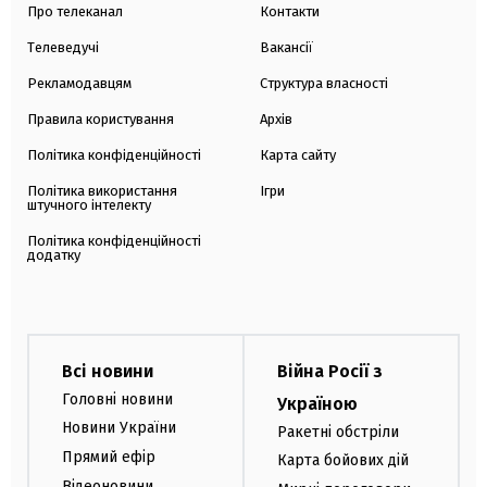
Про телеканал
Контакти
Телеведучі
Вакансії
Рекламодавцям
Структура власності
Правила користування
Архів
Політика конфіденційності
Карта сайту
Політика використання
Ігри
штучного інтелекту
Політика конфіденційності
додатку
Всі новини
Війна Росії з
Головні новини
Україною
Новини України
Ракетні обстріли
Прямий ефір
Карта бойових дій
Відеоновини