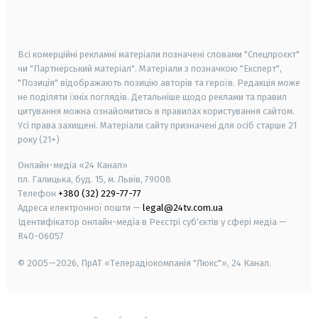
smart tv
samsung smart tv
Всі комерційні рекламні матеріали позначені словами "Спецпроєкт"
чи "Партнерський матеріал". Матеріали з позначкою "Експерт",
"Позиція" відображають позицію авторів та героїв. Редакція може
не поділяти їхніх поглядів. Детальніше щодо реклами та правил
цитування можна ознайомитись в правилах користування сайтом.
Усі права захищені.
Матеріали сайту призначені для осіб старше
21
року (21+)
Онлайн-медіа «24 Канал»
пл. Галицька, буд. 15, м. Львів, 79008
Телефон
+380 (32) 229-77-77
Адреса електронної пошти —
legal@24tv.com.ua
Ідентифікатор онлайн-медіа в Реєстрі суб'єктів у сфері медіа —
R40-06057
© 2005—2026,
ПрАТ «Телерадіокомпанія "Люкс"», 24 Канал.