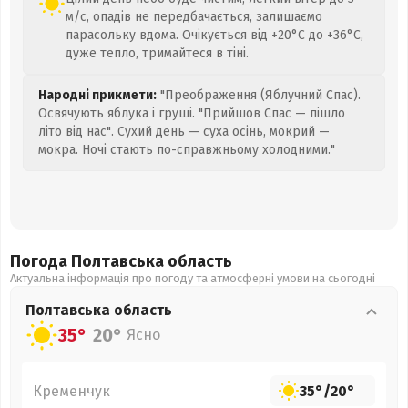
м/с, опадів не передбачається, залишаємо
парасольку вдома. Очікується від +20°C до +36°C,
дуже тепло, тримайтеся в тіні.
Народні прикмети:
"Преображення (Яблучний Спас).
Освячують яблука і груші. "Прийшов Спас — пішло
літо від нас". Сухий день — суха осінь, мокрий —
мокра. Ночі стають по-справжньому холодними."
Погода Полтавська
область
Актуальна інформація про погоду та атмосферні умови на сьогодні
Полтавська
область
35°
20°
Ясно
Кременчук
35°
/
20°