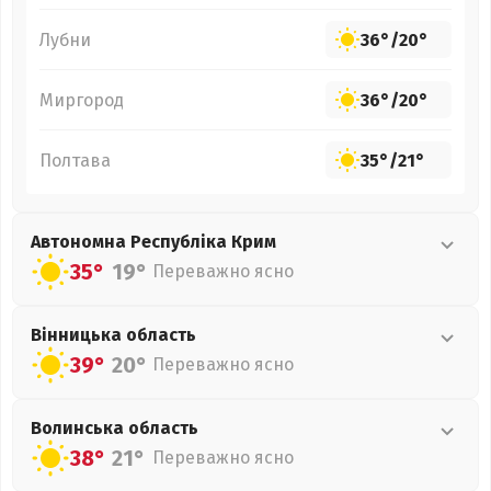
Лубни
36°
/
20°
Миргород
36°
/
20°
Полтава
35°
/
21°
Автономна Республіка Крим
35°
19°
Переважно ясно
Вінницька
область
39°
20°
Переважно ясно
Волинська
область
38°
21°
Переважно ясно