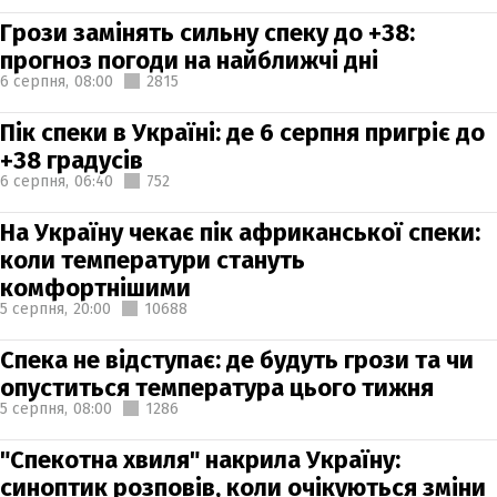
Грози замінять сильну спеку до +38:
прогноз погоди на найближчі дні
6 серпня,
08:00
2815
Пік спеки в Україні: де 6 серпня пригріє до
+38 градусів
6 серпня,
06:40
752
На Україну чекає пік африканської спеки:
коли температури стануть
комфортнішими
5 серпня,
20:00
10688
Спека не відступає: де будуть грози та чи
опуститься температура цього тижня
5 серпня,
08:00
1286
"Спекотна хвиля" накрила Україну:
синоптик розповів, коли очікуються зміни