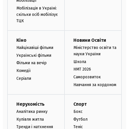
мобілізації
Мобілізація в Україні:
скільки осіб мобілізує
ТЦК
Кіно
Новини Освіти
Найцікавіші фільми
Міністерство освіти та
науки України
Українські фільми
Школа
Фільми на вечір
НМТ 2026
Комедії
Саморозвиток
Серіали
Навчання за кордоном
Нерухомість
Спорт
Аналітика ринку
Бокс
Купівля житла
Футбол
Тренди і натхнення
Теніс