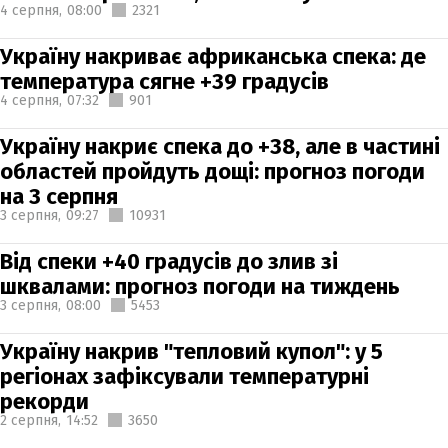
4 серпня,
08:00
2321
Україну накриває африканська спека: де
температура сягне +39 градусів
4 серпня,
07:32
901
Україну накриє спека до +38, але в частині
областей пройдуть дощі: прогноз погоди
на 3 серпня
3 серпня,
09:27
10931
Від спеки +40 градусів до злив зі
шквалами: прогноз погоди на тиждень
3 серпня,
08:00
5453
Україну накрив "тепловий купол": у 5
регіонах зафіксували температурні
рекорди
2 серпня,
14:52
3650