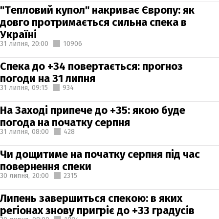
"Тепловий купол" накриває Європу: як
довго протримається сильна спека в
Україні
31 липня,
20:00
10906
Спека до +34 повертається: прогноз
погоди на 31 липня
31 липня,
09:15
934
На Заході припече до +35: якою буде
погода на початку серпня
31 липня,
08:00
428
Чи дощитиме на початку серпня під час
повернення спеки
30 липня,
20:00
2315
Липень завершиться спекою: в яких
регіонах знову пригріє до +33 градусів