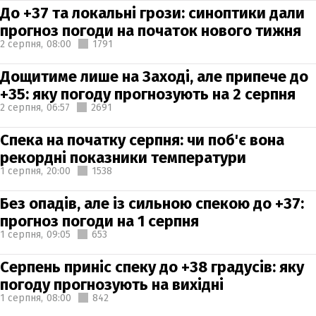
До +37 та локальні грози: синоптики дали
прогноз погоди на початок нового тижня
2 серпня,
08:00
1791
Дощитиме лише на Заході, але припече до
+35: яку погоду прогнозують на 2 серпня
2 серпня,
06:57
2691
Спека на початку серпня: чи поб'є вона
рекордні показники температури
1 серпня,
20:00
1538
Без опадів, але із сильною спекою до +37:
прогноз погоди на 1 серпня
1 серпня,
09:05
653
Серпень приніс спеку до +38 градусів: яку
погоду прогнозують на вихідні
1 серпня,
08:00
842