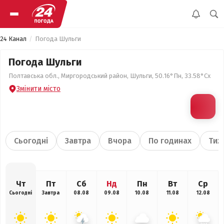
24 Канал
Погода Шульги
Погода Шульги
Полтавська обл., Миргородський район, Шульги, 50.16°Пн, 33.58°Сх
Змінити місто
Сьогодні
Завтра
Вчора
По годинах
Тиж
Чт
Пт
Сб
Нд
Пн
Вт
Ср
Сьогодні
Завтра
08.08
09.08
10.08
11.08
12.08