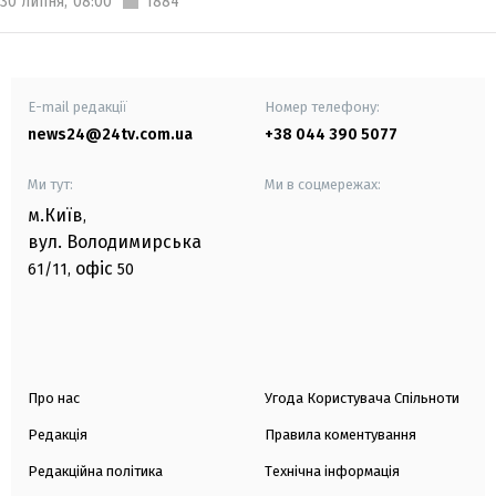
30 липня,
08:00
1884
E-mail редакції
Номер телефону:
news24@24tv.com.ua
+38 044 390 5077
Ми тут:
Ми в соцмережах:
м.Київ
,
вул. Володимирська
офіс
61/11,
50
Про нас
Угода Користувача Спільноти
Редакція
Правила коментування
Редакційна політика
Технічна інформація