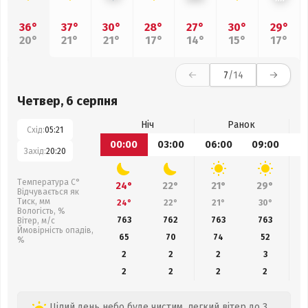
36°
37°
30°
28°
27°
30°
29°
20°
21°
21°
17°
14°
15°
17°
7
/14
Четвер, 6 серпня
Ніч
Ранок
Схід:
05:21
00:00
03:00
06:00
09:00
1
Захід:
20:20
Температура С°
24°
22°
21°
29°
Відчувається як
Тиск, мм
24°
22°
21°
30°
Вологість, %
763
762
763
763
Вітер, м/с
Ймовірність опадів,
65
70
74
52
%
2
2
2
3
2
2
2
2
Цілий день небо буде чистим, легкий вітер до 3