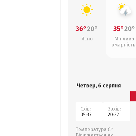
36°
20°
35°
20°
Ясно
Мінлива
хмарність
грози
Четвер, 6 серпня
Схід:
Захід:
05:37
20:32
Температура С°
Відчувається як