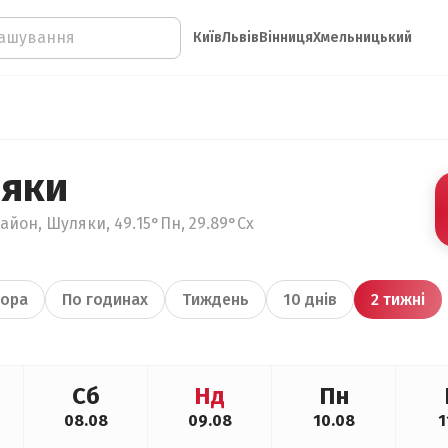
Київ
Львів
Вінниця
Хмельницький
ляки
айон, Шуляки, 49.15°Пн, 29.89°Сх
ора
По годинах
Тиждень
10 днів
2 тижні
Сб
Нд
Пн
08.08
09.08
10.08
1