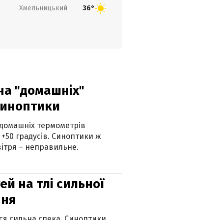
Хмельницький
36°
 на "домашніх"
синоптики
 домашніх термометрів
 +50 градусів. Синоптики ж
ітря – неправильне.
й на тлі сильної
пня
ься сильна спека. Синоптики