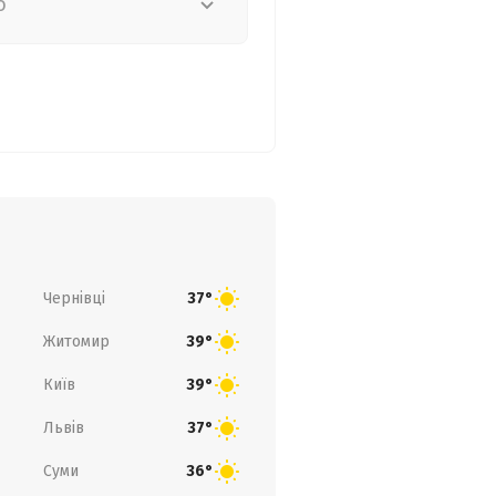
о
Чернівці
37°
Житомир
39°
Київ
39°
Львів
37°
Суми
36°