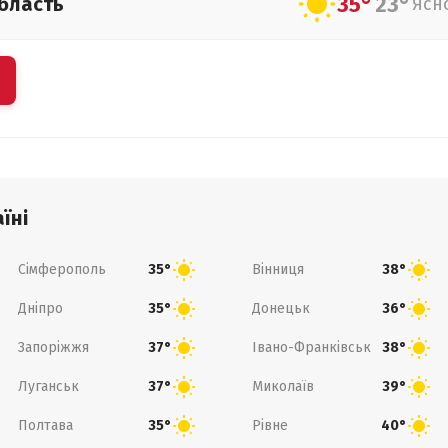
35°
23°
бласть
Ясн
їні
Сімферополь
Вінниця
35°
38°
Дніпро
Донецьк
35°
36°
Запоріжжя
Івано-Франківськ
37°
38°
Луганськ
Миколаїв
37°
39°
Полтава
Рівне
35°
40°