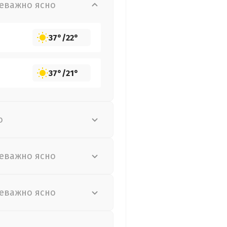
еважно ясно
37°
/
22°
37°
/
21°
о
еважно ясно
еважно ясно