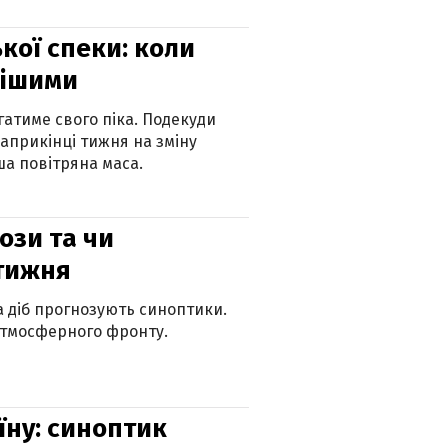
кої спеки: коли
нішими
атиме свого піка. Подекуди
наприкінці тижня на зміну
а повітряна маса.
рози та чи
 тижня
ка діб прогнозують синоптики.
атмосферного фронту.
їну: синоптик