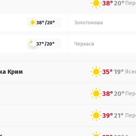
38°
20°
Пер
38°
/
20°
Золотоноша
37°
/
20°
Черкаси
35°
19°
ка Крим
Ясн
38°
20°
Пер
39°
21°
Пер