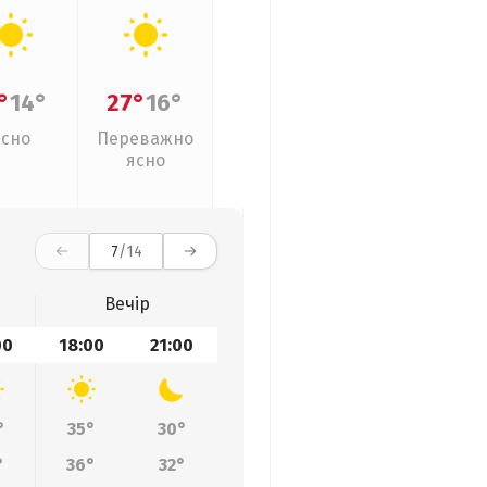
°
14°
27°
16°
Ясно
Переважно
ясно
7
/14
Вечір
00
18:00
21:00
°
35°
30°
°
36°
32°