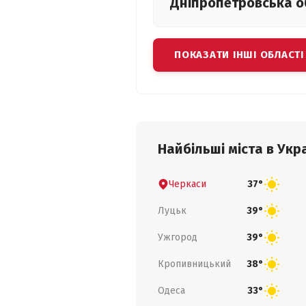
Дніпропетровська
о
ПОКАЗАТИ ІНШІ ОБЛАСТІ
Найбільші міста в Укра
Черкаси
37°
Луцьк
39°
Ужгород
39°
Кропивницький
38°
Одеса
33°