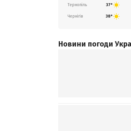
Тернопіль
37°
Чернігів
38°
Новини погоди Украї