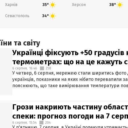
Харків
Херсон
35°
38°
Севастополь
34°
ни та світу
Українці фіксують +50 градусів
термометрах: що на це кажуть 
6 серпня,
16:46
258
У четвер, 6 серпня, мережею стали ширитись фото
українців, показники на яких нібито перевалили за
пояснюють, що таке вимірювання температури пов
Грози накриють частину областе
спеки: прогноз погоди на 7 сер
6 серпня,
15:54
204
У п'ятницю, 7 серпня, в Україні подекуди утримаєт