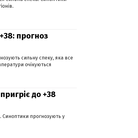
іонів.
+38: прогноз
гнозують сильну спеку, яка все
мператури очікуються
 пригріє до +38
ю. Синоптики прогнозують у