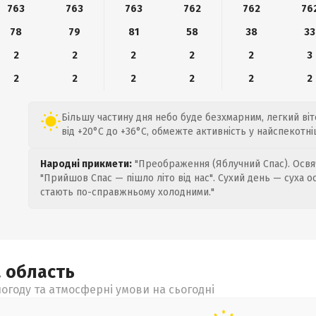
763
763
763
762
762
76
78
79
81
58
38
33
2
2
2
2
2
3
2
2
2
2
2
2
Більшу частину дня небо буде безхмарним, легкий віт
від +20°C до +36°C, обмежте активність у найспекотні
Народні прикмети:
"Преображення (Яблучний Спас). Освяч
"Прийшов Спас — пішло літо від нас". Сухий день — суха о
стають по-справжньому холодними."
а
область
огоду та атмосферні умови на сьогодні