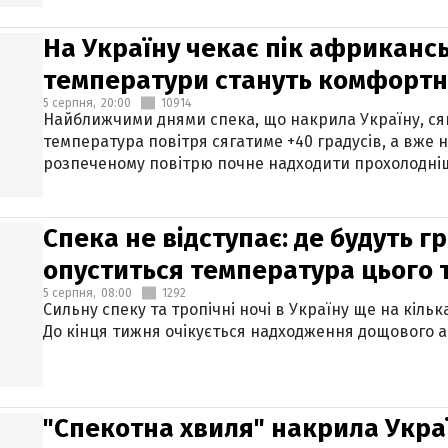
На Україну чекає пік африкансь
температури стануть комфорт
5 серпня,
20:00
10914
Найближчими днями спека, що накрила Україну, сяг
температура повітря сягатиме +40 градусів, а вже 
розпеченому повітрю почне надходити прохолодніш
Спека не відступає: де будуть г
опуститься температура цього
5 серпня,
08:00
1292
Сильну спеку та тропічні ночі в Україну ще на кіль
До кінця тижня очікується надходження дощового 
"Спекотна хвиля" накрила Укра