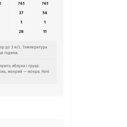
2
761
761
37
56
1
1
28
11
ер до 3 м/с. Температура
ші години.
ують яблука і груші.
сінь, мокрий — мокра. Ночі