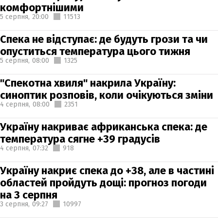
комфортнішими
5 серпня,
20:00
11513
Спека не відступає: де будуть грози та чи
опуститься температура цього тижня
5 серпня,
08:00
1325
"Спекотна хвиля" накрила Україну:
синоптик розповів, коли очікуються зміни
4 серпня,
08:00
2351
Україну накриває африканська спека: де
температура сягне +39 градусів
4 серпня,
07:32
918
Україну накриє спека до +38, але в частині
областей пройдуть дощі: прогноз погоди
на 3 серпня
3 серпня,
09:27
10997