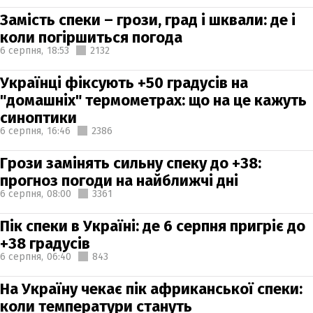
Замість спеки – грози, град і шквали: де і
коли погіршиться погода
6 серпня,
18:53
2132
Українці фіксують +50 градусів на
"домашніх" термометрах: що на це кажуть
синоптики
6 серпня,
16:46
2386
Грози замінять сильну спеку до +38:
прогноз погоди на найближчі дні
6 серпня,
08:00
3361
Пік спеки в Україні: де 6 серпня пригріє до
+38 градусів
6 серпня,
06:40
843
На Україну чекає пік африканської спеки:
коли температури стануть