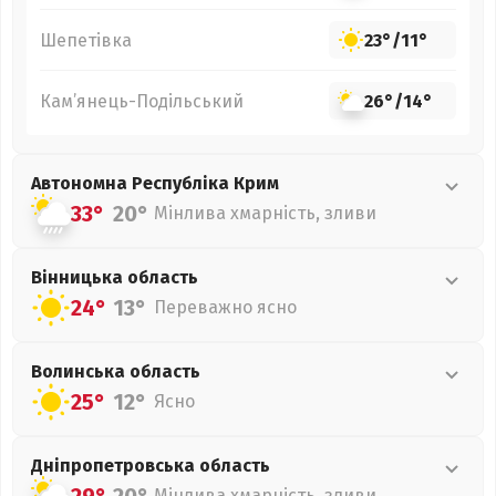
Шепетівка
23°
/
11°
Кам’янець-Подільський
26°
/
14°
Автономна Республіка Крим
33°
20°
Мінлива хмарність, зливи
Вінницька
область
24°
13°
Переважно ясно
Волинська
область
25°
12°
Ясно
Дніпропетровська
область
Мінлива хмарність, зливи