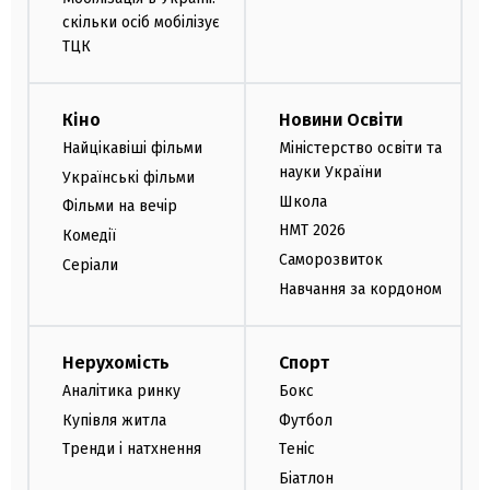
скільки осіб мобілізує
ТЦК
Кіно
Новини Освіти
Найцікавіші фільми
Міністерство освіти та
науки України
Українські фільми
Школа
Фільми на вечір
НМТ 2026
Комедії
Саморозвиток
Серіали
Навчання за кордоном
Нерухомість
Спорт
Аналітика ринку
Бокс
Купівля житла
Футбол
Тренди і натхнення
Теніс
Біатлон