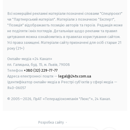
smart tv
samsung smart tv
Всі комерційні рекламні матеріали позначені словами "Спецпроєкт"
чи "Партнерський матеріал". Матеріали з позначкою "Експерт",
"Позиція" відображають позицію авторів та героїв. Редакція може
не поділяти їхніх поглядів. Детальніше щодо реклами та правил
цитування можна ознайомитись в правилах користування сайтом.
Усі права захищені.
Матеріали сайту призначені для осіб старше
21
року (21+)
Онлайн-медіа «24 Канал»
пл. Галицька, буд. 15, м. Львів, 79008
Телефон
+380 (32) 229-77-77
Адреса електронної пошти —
legal@24tv.com.ua
Ідентифікатор онлайн-медіа в Реєстрі суб'єктів у сфері медіа —
R40-06057
© 2005—2026,
ПрАТ «Телерадіокомпанія "Люкс"», 24 Канал.
Розробка сайту
-