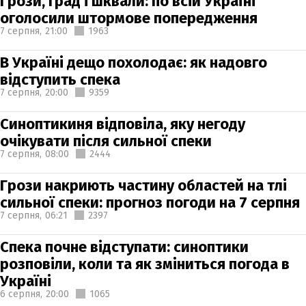
Грози, град і шквали: по всій Україні
оголосили штормове попередження
7 серпня,
21:00
1963
В Україні дещо похолодає: як надовго
відступить спека
7 серпня,
20:00
9359
Синоптикиня відповіла, яку негоду
очікувати після сильної спеки
7 серпня,
08:00
2444
Грози накриють частину областей на тлі
сильної спеки: прогноз погоди на 7 серпня
7 серпня,
06:21
2397
Спека почне відступати: синоптики
розповіли, коли та як зміниться погода в
Україні
6 серпня,
20:00
1065