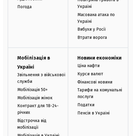
Україні
Погода
Масована атака по
Україні
Вибухи у Росії
Втрати ворога
Мобілізація в
Новини економіки
Ціна нафти
Україні
Курси валют
Звільнення з військової
служби
Фінансові новини
Мобілізація 50+
Тарифи на комунальні
послуги
Мобілізація жінок
Податки
Контракт для 18-24-
річних
Пенсія в Україні
Відстрочка від
мобілізації
Мобілізація в Україні: