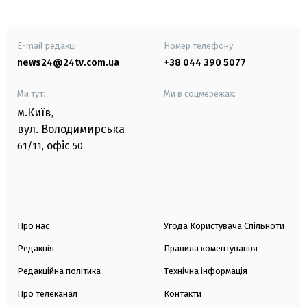
E-mail редакції
Номер телефону:
news24@24tv.com.ua
+38 044 390 5077
Ми тут:
Ми в соцмережах:
м.Київ
,
вул. Володимирська
офіс
61/11,
50
Про нас
Угода Користувача Спільноти
Редакція
Правила коментування
Редакційна політика
Технічна інформація
Про телеканал
Контакти