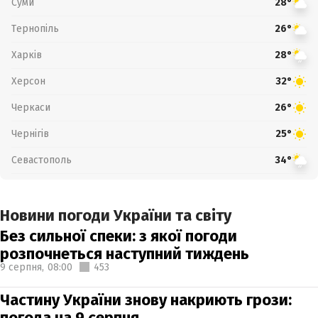
Суми
28°
Тернопіль
26°
Харків
28°
Херсон
32°
Черкаси
26°
Чернігів
25°
Севастополь
34°
Новини погоди України та світу
Без сильної спеки: з якої погоди
розпочнеться наступний тиждень
9 серпня,
08:00
453
Частину України знову накриють грози:
погода на 9 серпня