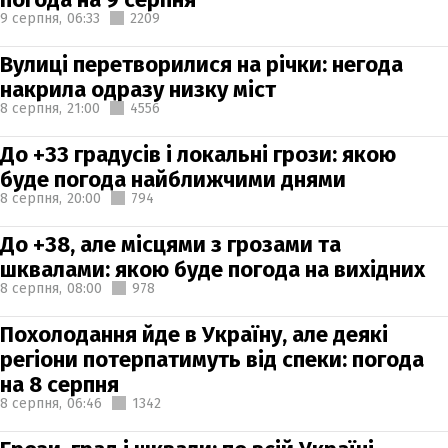
9 серпня,
06:33
2209
Вулиці перетворилися на річки: негода
накрила одразу низку міст
8 серпня,
21:00
4556
До +33 градусів і локальні грози: якою
буде погода найближчими днями
8 серпня,
20:00
794
До +38, але місцями з грозами та
шквалами: якою буде погода на вихідних
8 серпня,
08:00
978
Похолодання йде в Україну, але деякі
регіони потерпатимуть від спеки: погода
на 8 серпня
8 серпня,
06:46
1342