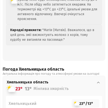
м/с. Після обіду небо затягнеться хмарами. На
термометрі від +13°C до +23°C, ідеальні умови для
активного відпочинку. Ввечері очікується
прояснення.
Народні прикмети:
"Матія (Матвія). Вважалося, що в
цей день змії висмоктують молоко з корів, тому
худобу не виганяли на пасовище."
Погода Хмельницька
область
Актуальна інформація про погоду та атмосферні умови на сьогодні
Хмельницька
область
23°
13°
Мінлива хмарність
Хмельницький
23°
/
13°