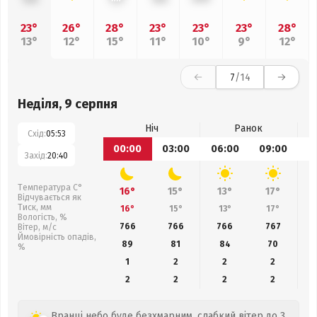
23°
26°
28°
23°
23°
23°
28°
13°
12°
15°
11°
10°
9°
12°
7
/14
Неділя, 9 серпня
Ніч
Ранок
Схід:
05:53
00:00
03:00
06:00
09:00
1
Захід:
20:40
Температура С°
16°
15°
13°
17°
Відчувається як
Тиск, мм
16°
15°
13°
17°
Вологість, %
766
766
766
767
Вітер, м/с
Ймовірність опадів,
89
81
84
70
%
1
2
2
2
2
2
2
2
Вранці небо буде безхмарним, слабкий вітер до 3