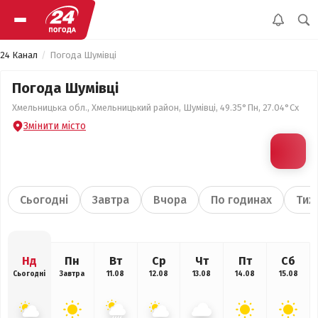
24 Канал
Погода Шумівці
Погода Шумівці
Хмельницька обл., Хмельницький район, Шумівці, 49.35°Пн, 27.04°Сх
Змінити місто
Сьогодні
Завтра
Вчора
По годинах
Тиж
Нд
Пн
Вт
Ср
Чт
Пт
Сб
Сьогодні
Завтра
11.08
12.08
13.08
14.08
15.08