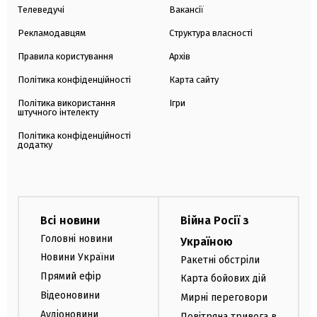
Телеведучі
Вакансії
Рекламодавцям
Структура власності
Правила користування
Архів
Політика конфіденційності
Карта сайту
Політика використання
Ігри
штучного інтелекту
Політика конфіденційності
додатку
Всі новини
Війна Росії з
Головні новини
Україною
Новини України
Ракетні обстріли
Прямий ефір
Карта бойових дій
Відеоновини
Мирні переговори
Аудіоновини
Повітряна тривога в