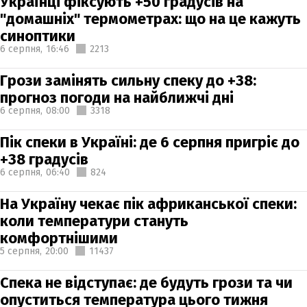
Українці фіксують +50 градусів на
"домашніх" термометрах: що на це кажуть
синоптики
6 серпня,
16:46
2213
Грози замінять сильну спеку до +38:
прогноз погоди на найближчі дні
6 серпня,
08:00
3318
Пік спеки в Україні: де 6 серпня пригріє до
+38 градусів
6 серпня,
06:40
824
На Україну чекає пік африканської спеки:
коли температури стануть
комфортнішими
5 серпня,
20:00
11437
Спека не відступає: де будуть грози та чи
опуститься температура цього тижня