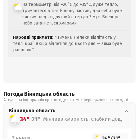
На термометрі від +20°C до +35°C, дуже тепло,
тримайтеся в тіні. Більшу частину дня небо буде
чистим, ледь відчутний вітер до 3 м/с. Ввечері
небо затягнеться хмарами.
Народні прикмети:
"Пимена. Лелеки відлітають у
теплі краї. Якщо відлетіли до цього дня — зима буде
ранньою."
Погода Вінницька
область
Актуальна інформація про погоду та атмосферні умови на сьогодні
Вінницька
область
34°
21°
Мінлива хмарність, слабкий дощ
Вінниця
34°
/
21°