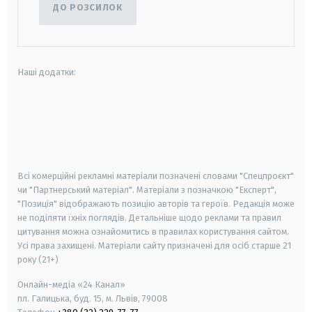
ДО РОЗСИЛОК
Наші додатки:
android
apple
smart tv
samsung smart tv
Всі комерційні рекламні матеріали позначені словами "Спецпроєкт"
чи "Партнерський матеріал". Матеріали з позначкою "Експерт",
"Позиція" відображають позицію авторів та героїв. Редакція може
не поділяти їхніх поглядів. Детальніше щодо реклами та правил
цитування можна ознайомитись в правилах користування сайтом.
Усі права захищені.
Матеріали сайту призначені для осіб старше
21
року (21+)
Онлайн-медіа «24 Канал»
пл. Галицька, буд. 15, м. Львів, 79008