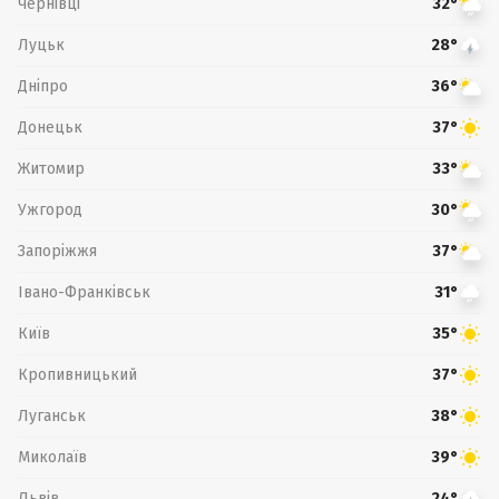
Чернівці
32°
Луцьк
28°
Дніпро
36°
Донецьк
37°
Житомир
33°
Ужгород
30°
Запоріжжя
37°
Івано-Франківськ
31°
Київ
35°
Кропивницький
37°
Луганськ
38°
Миколаїв
39°
Львів
24°