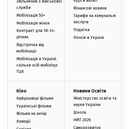
Курси валют
Звільнення з військової
служби
Фінансові новини
Мобілізація 50+
Тарифи на комунальні
послуги
Мобілізація жінок
Податки
Контракт для 18-24-
річних
Пенсія в Україні
Відстрочка від
мобілізації
Мобілізація в Україні:
скільки осіб мобілізує
ТЦК
Кіно
Новини Освіти
Найцікавіші фільми
Міністерство освіти та
науки України
Українські фільми
Школа
Фільми на вечір
НМТ 2026
Комедії
Саморозвиток