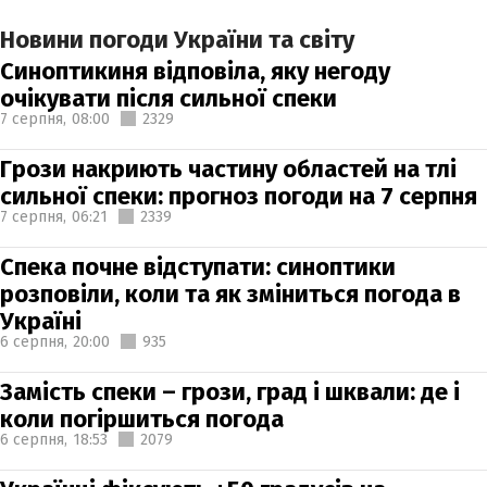
Новини погоди України та світу
Синоптикиня відповіла, яку негоду
очікувати після сильної спеки
7 серпня,
08:00
2329
Грози накриють частину областей на тлі
сильної спеки: прогноз погоди на 7 серпня
7 серпня,
06:21
2339
Спека почне відступати: синоптики
розповіли, коли та як зміниться погода в
Україні
6 серпня,
20:00
935
Замість спеки – грози, град і шквали: де і
коли погіршиться погода
6 серпня,
18:53
2079