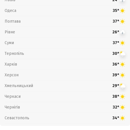
Одеса
35°
Полтава
37°
Рівне
26°
Суми
37°
Тернопіль
30°
Харків
36°
Херсон
39°
Хмельницький
29°
Черкаси
38°
Чернігів
32°
Севастополь
34°