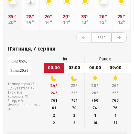
35°
28°
26°
29°
33°
26°
25°
20°
19°
14°
11°
13°
15°
12°
7
/14
П'ятниця, 7 серпня
Ніч
Ранок
Схід:
05:43
00:00
03:00
06:00
09:00
1
Захід:
20:32
Температура С°
24°
22°
20°
26°
Відчувається як
Тиск, мм
24°
22°
20°
26°
Вологість, %
761
761
760
760
Вітер, м/с
Ймовірність опадів,
61
70
74
76
%
2
2
1
1
2
2
16
77