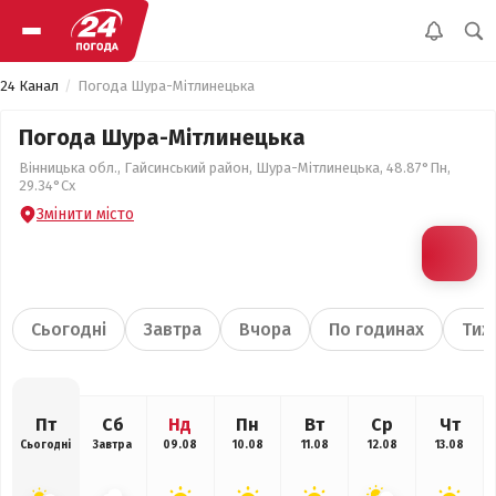
24 Канал
Погода Шура-Мітлинецька
Погода Шура-Мітлинецька
Вінницька обл., Гайсинський район, Шура-Мітлинецька, 48.87°Пн,
29.34°Сх
Змінити місто
Сьогодні
Завтра
Вчора
По годинах
Тиж
Пт
Сб
Нд
Пн
Вт
Ср
Чт
Сьогодні
Завтра
09.08
10.08
11.08
12.08
13.08