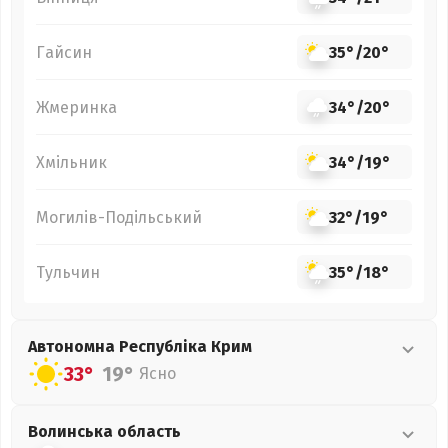
Гайсин
35°
/
20°
Жмеринка
34°
/
20°
Хмільник
34°
/
19°
Могилів-Подільський
32°
/
19°
Тульчин
35°
/
18°
Автономна Республіка Крим
33°
19°
Ясно
Волинська
область