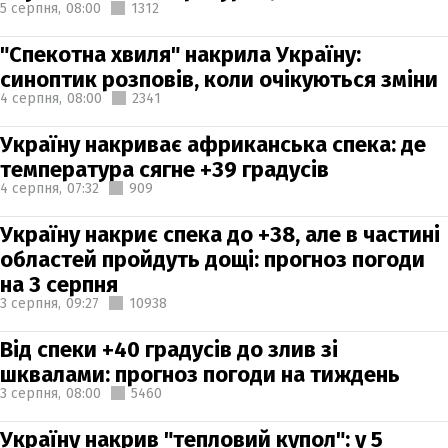
5 серпня,
08:00
1312
"Спекотна хвиля" накрила Україну:
синоптик розповів, коли очікуються зміни
4 серпня,
08:00
2341
Україну накриває африканська спека: де
температура сягне +39 градусів
4 серпня,
07:32
909
Україну накриє спека до +38, але в частині
областей пройдуть дощі: прогноз погоди
на 3 серпня
3 серпня,
09:27
10938
Від спеки +40 градусів до злив зі
шквалами: прогноз погоди на тиждень
3 серпня,
08:00
5460
Україну накрив "тепловий купол": у 5