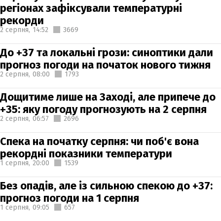
регіонах зафіксували температурні
рекорди
2 серпня,
14:52
3669
До +37 та локальні грози: синоптики дали
прогноз погоди на початок нового тижня
2 серпня,
08:00
1793
Дощитиме лише на Заході, але припече до
+35: яку погоду прогнозують на 2 серпня
2 серпня,
06:57
2696
Спека на початку серпня: чи поб'є вона
рекордні показники температури
1 серпня,
20:00
1539
Без опадів, але із сильною спекою до +37:
прогноз погоди на 1 серпня
1 серпня,
09:05
657