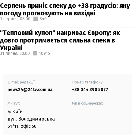
Серпень приніс спеку до +38 градусів: яку
погоду прогнозують на вихідні
1 серпня,
08:00
846
"Тепловий купол" накриває Європу: як
довго протримається сильна спека в
Україні
31 липня,
20:00
10915
E-mail редакції
Номер телефону:
news24@24tv.com.ua
+38 044 390 5077
Ми тут:
Ми в соцмережах:
м.Київ
,
вул. Володимирська
офіс
61/11,
50