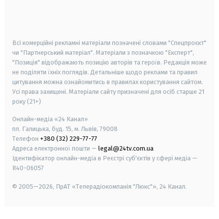
android
apple
smart tv
samsung smart tv
Всі комерційні рекламні матеріали позначені словами "Спецпроєкт"
чи "Партнерський матеріал". Матеріали з позначкою "Експерт",
"Позиція" відображають позицію авторів та героїв. Редакція може
не поділяти їхніх поглядів. Детальніше щодо реклами та правил
цитування можна ознайомитись в правилах користування сайтом.
Усі права захищені.
Матеріали сайту призначені для осіб старше
21
року (21+)
Онлайн-медіа «24 Канал»
пл. Галицька, буд. 15, м. Львів, 79008
Телефон
+380 (32) 229-77-77
Адреса електронної пошти —
legal@24tv.com.ua
Ідентифікатор онлайн-медіа в Реєстрі суб'єктів у сфері медіа —
R40-06057
© 2005—2026,
ПрАТ «Телерадіокомпанія "Люкс"», 24 Канал.