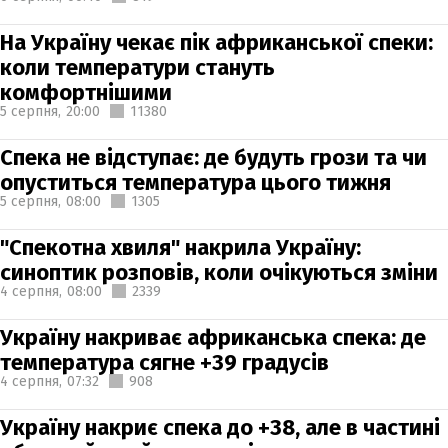
На Україну чекає пік африканської спеки:
коли температури стануть
комфортнішими
5 серпня,
20:00
11380
Спека не відступає: де будуть грози та чи
опуститься температура цього тижня
5 серпня,
08:00
1305
"Спекотна хвиля" накрила Україну:
синоптик розповів, коли очікуються зміни
4 серпня,
08:00
2339
Україну накриває африканська спека: де
температура сягне +39 градусів
4 серпня,
07:32
908
Україну накриє спека до +38, але в частині