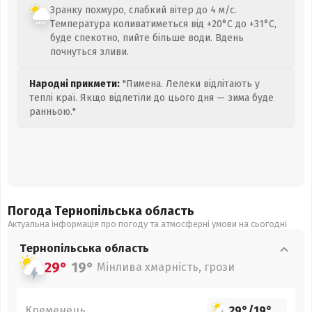
Зранку похмуро, слабкий вітер до 4 м/с.
Температура коливатиметься від +20°C до +31°C,
буде спекотно, пийте більше води. Вдень
почнуться зливи.
Народні прикмети:
"Пимена. Лелеки відлітають у
теплі краї. Якщо відлетіли до цього дня — зима буде
ранньою."
Погода Тернопільська
область
Актуальна інформація про погоду та атмосферні умови на сьогодні
Тернопільська
область
29°
19°
Мінлива хмарність, грози
Кременець
29°
/
19°