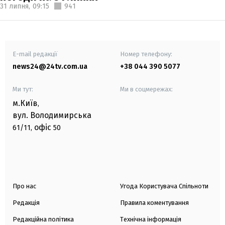
31 липня,
09:15
941
E-mail редакції
Номер телефону:
news24@24tv.com.ua
+38 044 390 5077
Ми тут:
Ми в соцмережах:
м.Київ
,
вул. Володимирська
офіс
61/11,
50
Про нас
Угода Користувача Спільноти
Редакція
Правила коментування
Редакційна політика
Технічна інформація