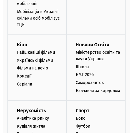
мобілізації
Мобілізація в Україні:
скільки осіб мобілізує
ТЦК
Кіно
Новини Освіти
Найцікавіші фільми
Міністерство освіти та
науки України
Українські фільми
Школа
Фільми на вечір
НМТ 2026
Комедії
Саморозвиток
Серіали
Навчання за кордоном
Нерухомість
Спорт
Аналітика ринку
Бокс
Купівля житла
Футбол