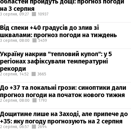
областей пройдуть дощі: прогноз погоди
на 3 серпня
3 серпня,
09:27
10937
Від спеки +40 градусів до злив зі
шквалами: прогноз погоди на тиждень
3 серпня,
08:00
5459
Україну накрив "тепловий купол": у 5
регіонах зафіксували температурні
рекорди
2 серпня,
14:52
3665
До +37 та локальні грози: синоптики дали
прогноз погоди на початок нового тижня
2 серпня,
08:00
1793
Дощитиме лише на Заході, але припече до
+35: яку погоду прогнозують на 2 серпня
2 серпня,
06:57
2694