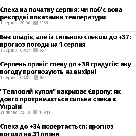
Спека на початку серпня: чи поб'є вона
рекордні показники температури
1 серпня,
20:00
1539
Без опадів, але із сильною спекою до +37:
прогноз погоди на 1 серпня
1 серпня,
09:05
657
Серпень приніс спеку до +38 градусів: яку
погоду прогнозують на вихідні
1 серпня,
08:00
844
"Тепловий купол" накриває Європу: як
довго протримається сильна спека в
Україні
31 липня,
20:00
10911
Спека до +34 повертається: прогноз
погоди на 31 липня