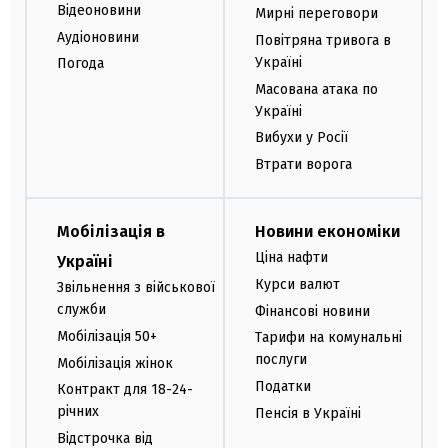
Відеоновини
Мирні переговори
Аудіоновини
Повітряна тривога в
Україні
Погода
Масована атака по
Україні
Вибухи у Росії
Втрати ворога
Мобілізація в
Новини економіки
Ціна нафти
Україні
Курси валют
Звільнення з військової
служби
Фінансові новини
Мобілізація 50+
Тарифи на комунальні
послуги
Мобілізація жінок
Податки
Контракт для 18-24-
річних
Пенсія в Україні
Відстрочка від