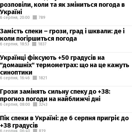
розповіли, коли та як зміниться погода в
Україні
6 серпня,
20:00
789
Замість спеки – грози, град і шквали: де і
коли погіршиться погода
6 серпня,
18:53
1837
Українці фіксують +50 градусів на
"домашніх" термометрах: що на це кажуть
синоптики
6 серпня,
16:46
1821
Грози замінять сильну спеку до +38:
прогноз погоди на найближчі дні
6 серпня,
08:00
3243
Пік спеки в Україні: де 6 серпня пригріє до
+38 градусів
6 серпня,
06:40
819