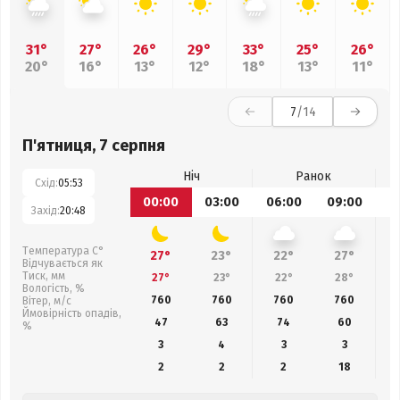
31°
27°
26°
29°
33°
25°
26°
20°
16°
13°
12°
18°
13°
11°
7
/14
П'ятниця, 7 серпня
Ніч
Ранок
Схід:
05:53
00:00
03:00
06:00
09:00
1
Захід:
20:48
Температура С°
27°
23°
22°
27°
Відчувається як
Тиск, мм
27°
23°
22°
28°
Вологість, %
760
760
760
760
Вітер, м/с
Ймовірність опадів,
47
63
74
60
%
3
4
3
3
2
2
2
18