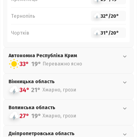
Тернопіль
32°
/
20°
Чортків
31°
/
20°
Автономна Республіка Крим
33°
19°
Переважно ясно
Вінницька
область
34°
21°
Хмарно, грози
Волинська
область
27°
19°
Хмарно, грози
Дніпропетровська
область