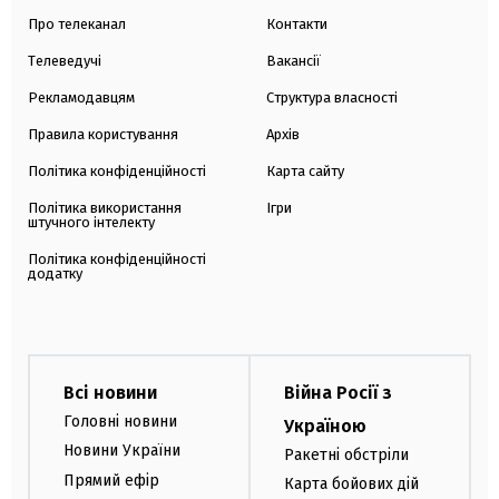
Про телеканал
Контакти
Телеведучі
Вакансії
Рекламодавцям
Структура власності
Правила користування
Архів
Політика конфіденційності
Карта сайту
Політика використання
Ігри
штучного інтелекту
Політика конфіденційності
додатку
Всі новини
Війна Росії з
Головні новини
Україною
Новини України
Ракетні обстріли
Прямий ефір
Карта бойових дій