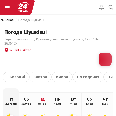
24 Канал
Погода Шушківці
Погода Шушківці
Тернопільська обл., Кременецький район, Шушківці, 49.78°Пн,
26.15°Сх
Змінити місто
Сьогодні
Завтра
Вчора
По годинах
Тиж
Пт
Сб
Нд
Пн
Вт
Ср
Чт
Сьогодні
Завтра
09.08
10.08
11.08
12.08
13.08