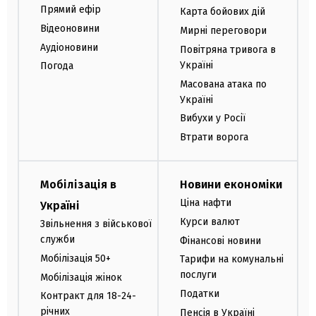
Прямий ефір
Карта бойових дій
Відеоновини
Мирні переговори
Аудіоновини
Повітряна тривога в
Україні
Погода
Масована атака по
Україні
Вибухи у Росії
Втрати ворога
Мобілізація в
Новини економіки
Ціна нафти
Україні
Курси валют
Звільнення з військової
служби
Фінансові новини
Мобілізація 50+
Тарифи на комунальні
послуги
Мобілізація жінок
Податки
Контракт для 18-24-
річних
Пенсія в Україні