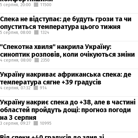
5 серпня,
20:00
11500
Спека не відступає: де будуть грози та чи
опуститься температура цього тижня
5 серпня,
08:00
1324
"Спекотна хвиля" накрила Україну:
синоптик розповів, коли очікуються зміни
4 серпня,
08:00
2350
Україну накриває африканська спека: де
температура сягне +39 градусів
4 серпня,
07:32
914
Україну накриє спека до +38, але в частині
областей пройдуть дощі: прогноз погоди
на 3 серпня
3 серпня,
09:27
10995
Від спеки +40 градусів до злив зі