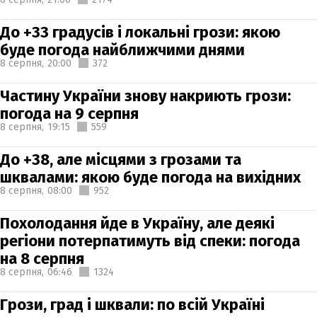
До +33 градусів і локальні грози: якою
буде погода найближчими днями
8 серпня,
20:00
372
Частину України знову накриють грози:
погода на 9 серпня
8 серпня,
19:15
559
До +38, але місцями з грозами та
шквалами: якою буде погода на вихідних
8 серпня,
08:00
952
Похолодання йде в Україну, але деякі
регіони потерпатимуть від спеки: погода
на 8 серпня
8 серпня,
06:46
1324
Грози, град і шквали: по всій Україні