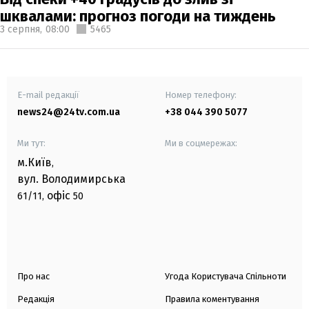
шквалами: прогноз погоди на тиждень
3 серпня,
08:00
5465
E-mail редакції
Номер телефону:
news24@24tv.com.ua
+38 044 390 5077
Ми тут:
Ми в соцмережах:
м.Київ
,
вул. Володимирська
офіс
61/11,
50
Про нас
Угода Користувача Спільноти
Редакція
Правила коментування