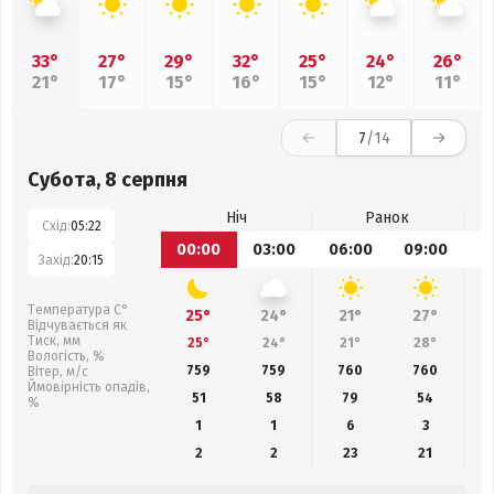
33°
27°
29°
32°
25°
24°
26°
21°
17°
15°
16°
15°
12°
11°
7
/14
Субота, 8 серпня
Ніч
Ранок
Схід:
05:22
00:00
03:00
06:00
09:00
1
Захід:
20:15
Температура С°
25°
24°
21°
27°
Відчувається як
Тиск, мм
25°
24°
21°
28°
Вологість, %
759
759
760
760
Вітер, м/с
Ймовірність опадів,
51
58
79
54
%
1
1
6
3
2
2
23
21