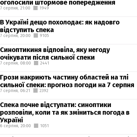
оголосили штормове попередження
7 серпня,
21:00
1949
В Україні дещо похолодає: як надовго
відступить спека
7 серпня,
20:00
9105
Синоптикиня відповіла, яку негоду
очікувати після сильної спеки
7 серпня,
08:00
2441
Грози накриють частину областей на тлі
сильної спеки: прогноз погоди на 7 серпня
7 серпня,
06:21
2392
Спека почне відступати: синоптики
розповіли, коли та як зміниться погода в
Україні
6 серпня,
20:00
1051