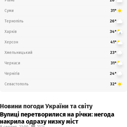
Рівне
26°
Суми
31°
Тернопіль
26°
Харків
34°
Херсон
41°
Хмельницький
23°
Черкаси
31°
Чернігів
24°
Севастополь
32°
Новини погоди України та світу
Вулиці перетворилися на річки: негода
накрила одразу низку міст
8 серпня,
21:00
2174