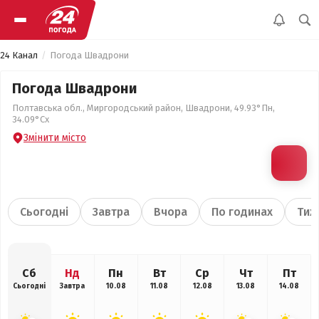
24 Канал
Погода Швадрони
Погода Швадрони
Полтавська обл., Миргородський район, Швадрони, 49.93°Пн,
34.09°Сх
Змінити місто
Сьогодні
Завтра
Вчора
По годинах
Тиж
Сб
Нд
Пн
Вт
Ср
Чт
Пт
Сьогодні
Завтра
10.08
11.08
12.08
13.08
14.08