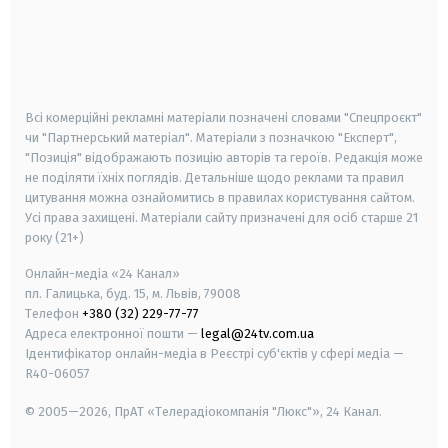
android
apple
smart tv
samsung smart tv
Всі комерційні рекламні матеріали позначені словами "Спецпроєкт"
чи "Партнерський матеріал". Матеріали з позначкою "Експерт",
"Позиція" відображають позицію авторів та героїв. Редакція може
не поділяти їхніх поглядів. Детальніше щодо реклами та правил
цитування можна ознайомитись в правилах користування сайтом.
Усі права захищені.
Матеріали сайту призначені для осіб старше
21
року (21+)
Онлайн-медіа «24 Канал»
пл. Галицька, буд. 15, м. Львів, 79008
Телефон
+380 (32) 229-77-77
Адреса електронної пошти —
legal@24tv.com.ua
Ідентифікатор онлайн-медіа в Реєстрі суб'єктів у сфері медіа —
R40-06057
© 2005—2026,
ПрАТ «Телерадіокомпанія "Люкс"», 24 Канал.