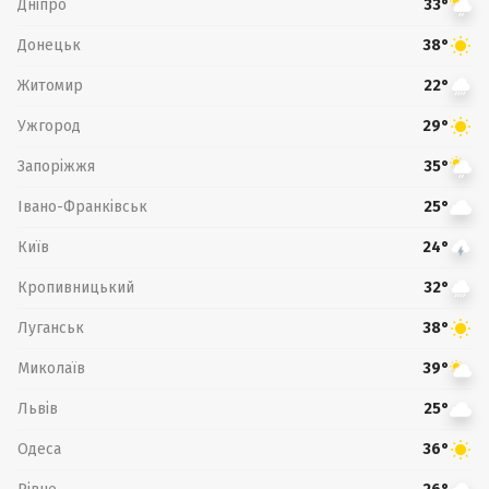
Дніпро
33°
Донецьк
38°
Житомир
22°
Ужгород
29°
Запоріжжя
35°
Івано-Франківськ
25°
Київ
24°
Кропивницький
32°
Луганськ
38°
Миколаїв
39°
Львів
25°
Одеса
36°