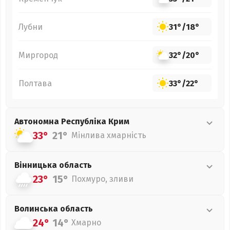
Лубни
31°
/
18°
Миргород
32°
/
20°
Полтава
33°
/
22°
Автономна Республіка Крим
33°
21°
Мінлива хмарність
Вінницька
область
23°
15°
Похмуро, зливи
Волинська
область
24°
14°
Хмарно