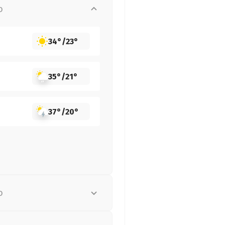
о
34°
/
23°
35°
/
21°
37°
/
20°
о