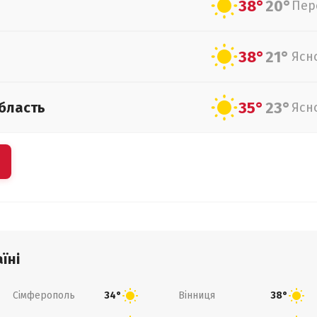
38°
20°
Пер
38°
21°
Ясн
35°
23°
бласть
Ясн
їні
Сімферополь
Вінниця
34°
38°