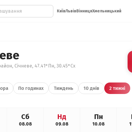
Київ
Львів
Вінниця
Хмельницький
неве
айон, Січневе, 47.41°Пн, 30.45°Сх
ора
По годинах
Тиждень
10 днів
2 тижні
Сб
Нд
Пн
08.08
09.08
10.08
1