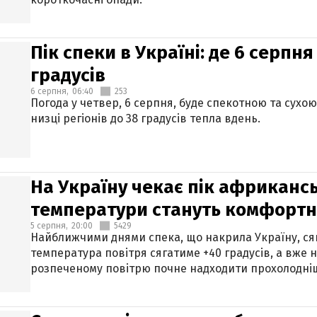
Пік спеки в Україні: де 6 серпня
градусів
6 серпня,
06:40
253
Погода у четвер, 6 серпня, буде спекотною та сухо
низці регіонів до 38 градусів тепла вдень.
На Україну чекає пік африкансь
температури стануть комфорт
5 серпня,
20:00
5429
Найближчими днями спека, що накрила Україну, сяг
температура повітря сягатиме +40 градусів, а вже 
розпеченому повітрю почне надходити прохолодніш