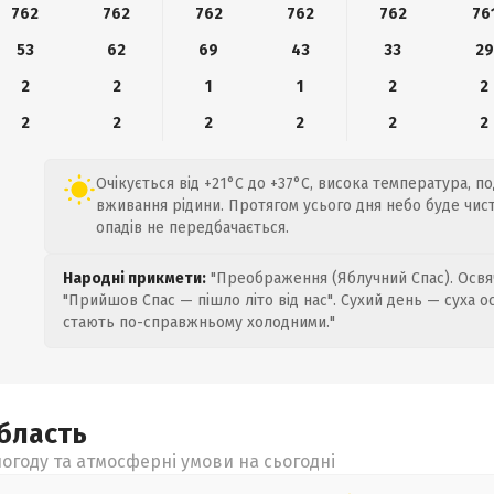
762
762
762
762
762
76
53
62
69
43
33
29
2
2
1
1
2
2
2
2
2
2
2
2
Очікується від +21°C до +37°C, висока температура, п
вживання рідини. Протягом усього дня небо буде чисти
опадів не передбачається.
Народні прикмети:
"Преображення (Яблучний Спас). Освяч
"Прийшов Спас — пішло літо від нас". Сухий день — суха о
стають по-справжньому холодними."
бласть
огоду та атмосферні умови на сьогодні