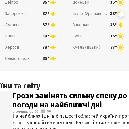
Дніпро
Донецьк
35°
36°
Запоріжжя
Івано-Франківськ
37°
38°
Луганськ
Миколаїв
37°
38°
Рівне
Суми
39°
36°
Херсон
Хмельницький
38°
37°
Севастополь
35°
ни та світу
Грози замінять сильну спеку до 
погоди на найближчі дні
6 серпня,
08:00
90
На найближчі дні в більшості областей України про
ж поступово йтиме на спад. Разом зі зниженням те
короткочасні опади.