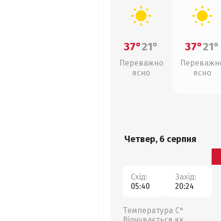
37°
21°
37°
21°
Переважно
Переважн
ясно
ясно
Четвер, 6 серпня
Схід:
Захід:
05:40
20:24
Температура С°
Відчувається як