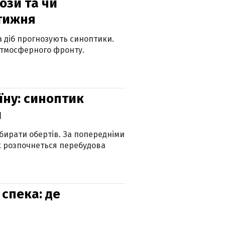
рози та чи
 тижня
ка діб прогнозують синоптики.
атмосферного фронту.
їну: синоптик
и
бирати обертів. За попередніми
х розпочнеться перебудова
спека: де