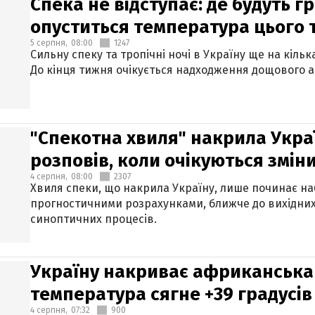
Спека не відступає: де будуть г
опуститься температура цього
5 серпня,
08:00
1247
Сильну спеку та тропічні ночі в Україну ще на кіль
До кінця тижня очікується надходження дощового 
"Спекотна хвиля" накрила Укра
розповів, коли очікуються змін
4 серпня,
08:00
2307
Хвиля спеки, що накрила Україну, лише починає на
прогностичними розрахунками, ближче до вихідни
синоптичних процесів.
Україну накриває африканська 
температура сягне +39 градусів
4 серпня,
07:32
900