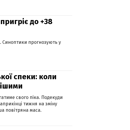
 пригріє до +38
ю. Синоптики прогнозують у
кої спеки: коли
нішими
атиме свого піка. Подекуди
наприкінці тижня на зміну
а повітряна маса.