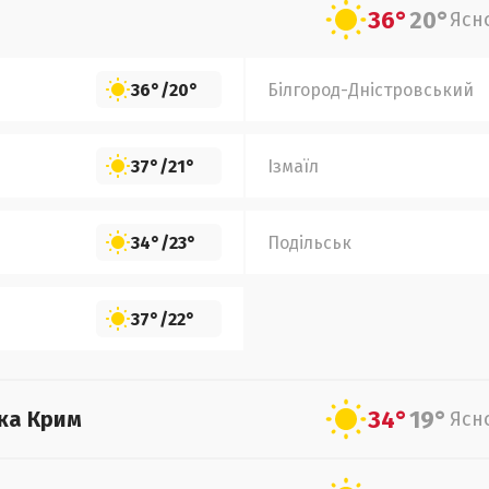
36°
20°
Ясн
36°
/
20°
Білгород-Дністровський
37°
/
21°
Ізмаїл
34°
/
23°
Подільськ
37°
/
22°
34°
19°
ка Крим
Ясн