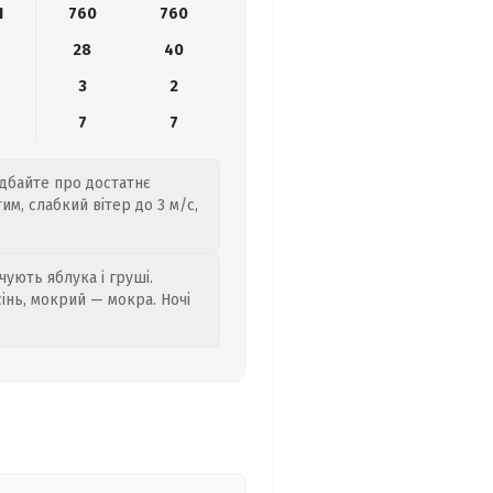
1
760
760
28
40
3
2
7
7
одбайте про достатнє
м, слабкий вітер до 3 м/с,
ують яблука і груші.
сінь, мокрий — мокра. Ночі