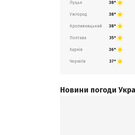
Луцьк
38°
Ужгород
38°
Кропивницький
38°
Полтава
35°
Харків
36°
Чернігів
37°
Новини погоди Украї