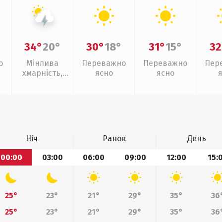
34°
20°
30°
18°
31°
15°
32
о
Мінлива
Переважно
Переважно
Пер
хмарність,
ясно
ясно
грози
Ніч
Ранок
День
00:00
03:00
06:00
09:00
12:00
15:
25°
23°
21°
29°
35°
36
25°
23°
21°
29°
35°
36