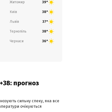
Житомир
39°
Київ
38°
Львів
37°
Тернопіль
38°
Черкаси
36°
+38: прогноз
гнозують сильну спеку, яка все
мператури очікуються