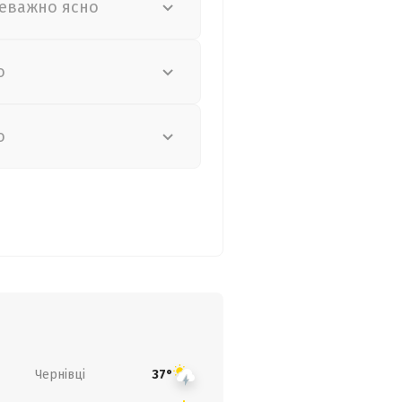
еважно ясно
о
о
Чернівці
37°