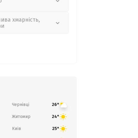
о
лива хмарність,
зи
Чернівці
26°
Житомир
24°
Київ
25°