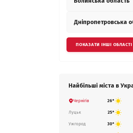
Волинська
область
Дніпропетровська
о
ПОКАЗАТИ ІНШІ ОБЛАСТІ
Найбільші міста в Укра
Чернігів
26°
Луцьк
25°
Ужгород
30°