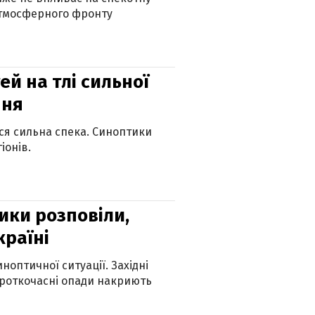
атмосферного фронту
й на тлі сильної
пня
ься сильна спека. Синоптики
іонів.
ики розповіли,
країні
оптичної ситуації. Західні
ороткочасні опади накриють