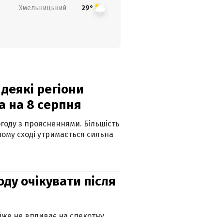
Хмельницький
29°
 деякі регіони
а на 8 серпня
огоду з проясненнями. Більшість
ному сході утримається сильна
оду очікувати після
айже не впливає на спекотну