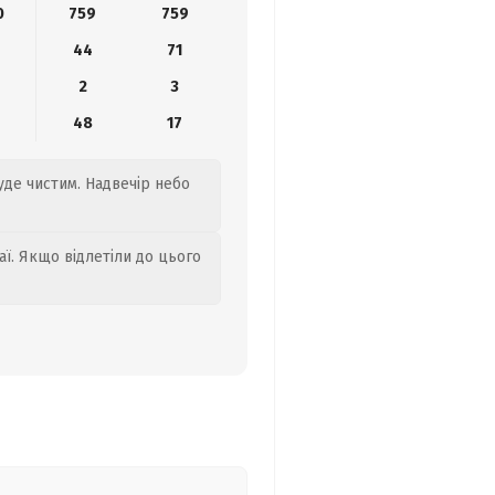
0
759
759
44
71
2
3
0
48
17
буде чистим. Надвечір небо
аї. Якщо відлетіли до цього