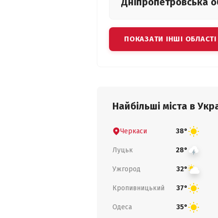
Дніпропетровська
о
ПОКАЗАТИ ІНШІ ОБЛАСТІ
Найбільші міста в Укра
Черкаси
38°
Луцьк
28°
Ужгород
32°
Кропивницький
37°
Одеса
35°