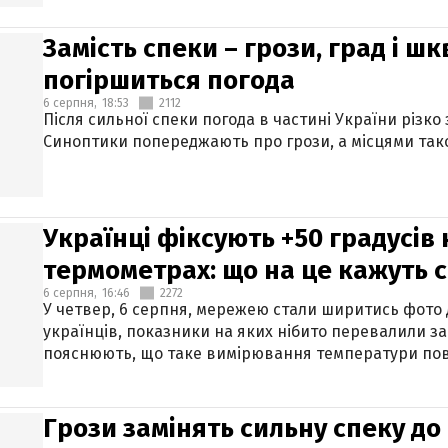
Замість спеки – грози, град і шк
погіршиться погода
6 серпня,
18:53
2112
Після сильної спеки погода в частині України різко
Синоптики попереджають про грози, а місцями тако
Українці фіксують +50 градусів
термометрах: що на це кажуть 
6 серпня,
16:46
2272
У четвер, 6 серпня, мережею стали ширитись фото
українців, показники на яких нібито перевалили за
пояснюють, що таке вимірювання температури пов
Грози замінять сильну спеку до 