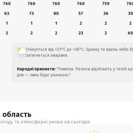
760
760
760
760
759
76
63
73
80
57
36
30
1
1
1
2
2
2
2
2
2
23
2
6
Очікується від +21°C до +36°C. Зранку та вдень небо 
затягнеться хмарами.
Народні прикмети:
"Пимена. Лелеки відлітають у теплі кр
дня — зима буде ранньою."
а
область
огоду та атмосферні умови на сьогодні