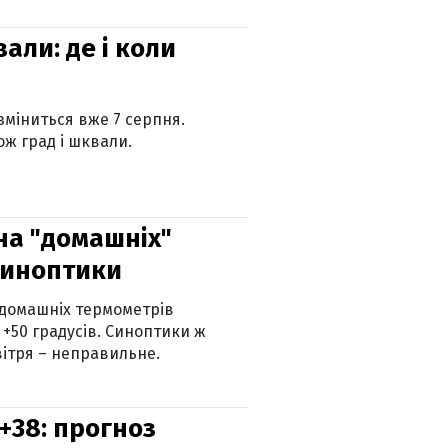
вали: де і коли
 зміниться вже 7 серпня.
ж град і шквали.
 на "домашніх"
синоптики
 домашніх термометрів
 +50 градусів. Синоптики ж
ітря – неправильне.
+38: прогноз