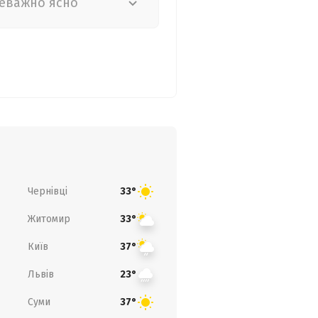
еважно ясно
Чернівці
33°
Житомир
33°
Київ
37°
Львів
23°
Суми
37°