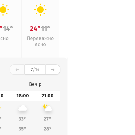
°
14°
24°
11°
Ясно
Переважно
ясно
7
/14
Вечір
00
18:00
21:00
°
33°
27°
°
35°
28°