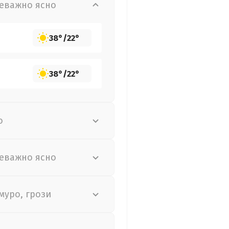
еважно ясно
38°
/
22°
38°
/
22°
о
еважно ясно
муро, грози