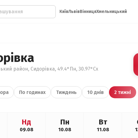
Київ
Львів
Вінниця
Хмельницький
орівка
ький район, Сидорівка, 49.4°Пн, 30.97°Сх
ора
По годинах
Тиждень
10 днів
2 тижні
Нд
Пн
Вт
09.08
10.08
11.08
1