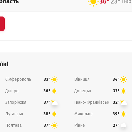
36°
23°
бласть
Пер
їні
Сімферополь
Вінниця
33°
34°
Дніпро
Донецьк
36°
37°
Запоріжжя
Івано-Франківськ
37°
32°
Луганськ
Миколаїв
38°
39°
Полтава
Рівне
37°
27°