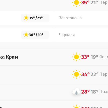
35°
21°
Пер
35°
/
21°
Золотоноша
36°
/
20°
Черкаси
33°
19°
ка Крим
Ясн
34°
22°
Пер
28°
18°
Пох