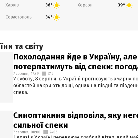
Харків
Херсон
36°
39°
Севастополь
34°
ни та світу
Похолодання йде в Україну, але
потерпатимуть від спеки: погод
7 серпня,
17:39
319
У суботу, 8 серпня, в Україні прогнозують хмарну п
областей накриють дощі, однак на півдні та півден
спека.
Синоптикиня відповіла, яку нег
сильної спеки
7 серпня,
08:00
2406
Наразі в Україні переважає слабкий вітер, який м