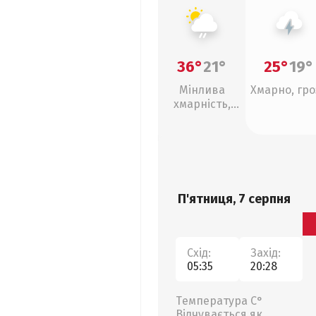
36°
21°
25°
19°
Мінлива
Хмарно, гро
хмарність,
слабкий дощ
П'ятниця, 7 серпня
Схід:
Захід:
05:35
20:28
Температура С°
Відчувається як