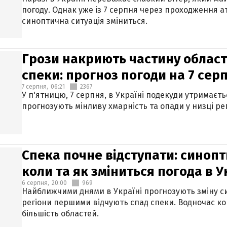
погоду. Однак уже із 7 серпня через проходження 
синоптична ситуація зміниться.
Грози накриють частину областе
спеки: прогноз погоди на 7 сер
7 серпня,
06:21
2367
У п'ятницю, 7 серпня, в Україні подекуди утримаєт
прогнозують мінливу хмарність та опади у низці рег
Спека почне відступати: синопт
коли та як зміниться погода в У
6 серпня,
20:00
969
Найближчими днями в Україні прогнозують зміну син
регіони першими відчують спад спеки. Водночас к
більшість областей.