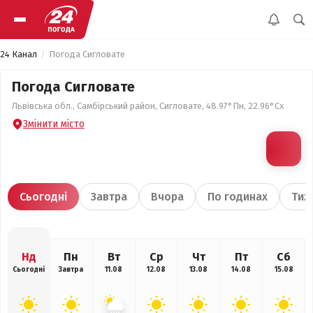
24 Канал
Погода Сигловате
Погода Сигловате
Львівська обл., Самбірський район, Сигловате, 48.97°Пн, 22.96°Сх
Змінити місто
Сьогодні
Завтра
Вчора
По годинах
Тиж
Нд
Пн
Вт
Ср
Чт
Пт
Сб
Сьогодні
Завтра
11.08
12.08
13.08
14.08
15.08