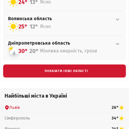
24°
13°
Ясно
Волинська
область
25°
12°
Ясно
Дніпропетровська
область
30°
20°
Мінлива хмарність, грози
ПОКАЗАТИ ІНШІ ОБЛАСТІ
Найбільші міста в Україні
Львів
26°
Сімферополь
34°
Вінниця
24°