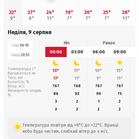
22°
27°
24°
19°
20°
25°
28°
9°
9°
11°
7°
7°
7°
11°
Неділя, 9 серпня
Ніч
Ранок
Схід:
06:10
00:00
03:00
06:00
09:00
1
Захід:
20:55
Температура С°
13°
11°
10°
15°
Відчувається як
Тиск, мм
13°
11°
9°
15°
Вологість, %
767
768
767
767
Вітер, м/с
Ймовірність опадів,
86
92
90
75
%
3
2
1
2
2
2
2
2
Температура повітря від +9°C до +22°C. Вранці
небо буде чистим, слабкий вітер до 4 м/с.