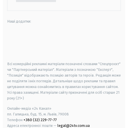
Наші додатки:
android
apple
smart tv
samsung smart tv
Всі комерційні рекламні матеріали позначені словами "Спецпроєкт"
чи "Партнерський матеріал". Матеріали з позначкою "Експерт",
"Позиція" відображають позицію авторів та героїв. Редакція може
не поділяти їхніх поглядів. Детальніше щодо реклами та правил
цитування можна ознайомитись в правилах користування сайтом.
Усі права захищені.
Матеріали сайту призначені для осіб старше
21
року (21+)
Онлайн-медіа «24 Канал»
пл. Галицька, буд. 15, м. Львів, 79008
Телефон
+380 (32) 229-77-77
Адреса електронної пошти —
legal@24tv.com.ua