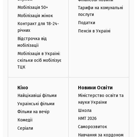
Мобілізація 50+
Тарифи на комунальні
послуги
Мобілізація жінок
Податки
Контракт для 18-24-
річних
Пенсія в Україні
Відстрочка від
мобілізації
Мобілізація в Україні:
скільки осіб мобілізує
ТЦК
Кіно
Новини Освіти
Найцікавіші фільми
Міністерство освіти та
науки України
Українські фільми
Школа
Фільми на вечір
НМТ 2026
Комедії
Саморозвиток
Серіали
Навчання за кордоном