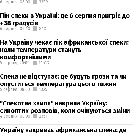
6 серпня,
08:00
3359
Пік спеки в Україні: де 6 серпня пригріє до
+38 градусів
6 серпня,
06:40
843
На Україну чекає пік африканської спеки:
коли температури стануть
комфортнішими
5 серпня,
20:00
11513
Спека не відступає: де будуть грози та чи
опуститься температура цього тижня
5 серпня,
08:00
1325
"Спекотна хвиля" накрила Україну:
синоптик розповів, коли очікуються зміни
4 серпня,
08:00
2351
Україну накриває африканська спека: де