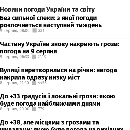
Новини погоди України та світу
Без сильної спеки: з якої погоди
розпочнеться наступний тиждень
9 серпня,
08:00
331
Частину України знову накриють грози:
погода на 9 серпня
9 серпня,
06:33
2113
Вулиці перетворилися на річки: негода
накрила одразу низку міст
8 серпня,
21:00
4458
До +33 градусів і локальні грози: якою
буде погода найближчими днями
8 серпня,
20:00
779
До +38, але місцями з грозами та
шквалами: якою буде погода на вихідних