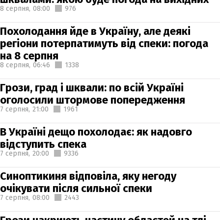
8 серпня,
08:00
976
Похолодання йде в Україну, але деякі
регіони потерпатимуть від спеки: погода
на 8 серпня
8 серпня,
06:46
1338
Грози, град і шквали: по всій Україні
оголосили штормове попередження
7 серпня,
21:00
1961
В Україні дещо похолодає: як надовго
відступить спека
7 серпня,
20:00
9336
Синоптикиня відповіла, яку негоду
очікувати після сильної спеки
7 серпня,
08:00
2443