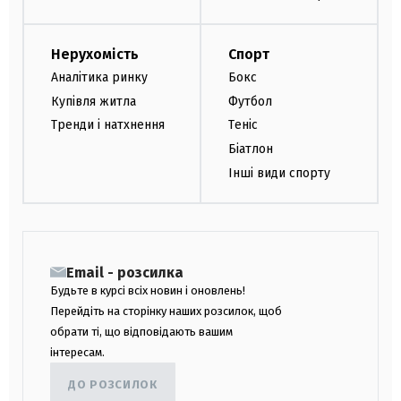
Нерухомість
Спорт
Аналітика ринку
Бокс
Купівля житла
Футбол
Тренди і натхнення
Теніс
Біатлон
Інші види спорту
Email - розсилка
Будьте в курсі всіх новин і оновлень!
Перейдіть на сторінку наших розсилок, щоб
обрати ті, що відповідають вашим
інтересам.
ДО РОЗСИЛОК