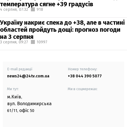
температура сягне +39 градусів
4 серпня,
07:32
918
Україну накриє спека до +38, але в частині
областей пройдуть дощі: прогноз погоди
на 3 серпня
3 серпня,
09:27
10997
E-mail редакції
Номер телефону:
news24@24tv.com.ua
+38 044 390 5077
Ми тут:
Ми в соцмережах:
м.Київ
,
вул. Володимирська
офіс
61/11,
50