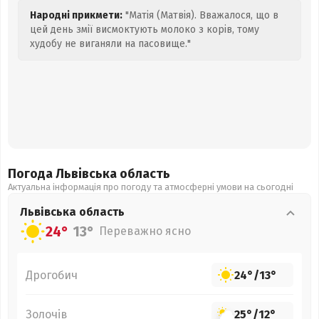
Народні прикмети:
"Матія (Матвія). Вважалося, що в
цей день змії висмоктують молоко з корів, тому
худобу не виганяли на пасовище."
Погода Львівська
область
Актуальна інформація про погоду та атмосферні умови на сьогодні
Львівська
область
24°
13°
Переважно ясно
Дрогобич
24°
/
13°
Золочів
25°
/
12°