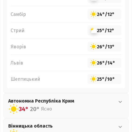
Самбір
24°
/
12°
Стрий
25°
/
12°
Яворів
26°
/
13°
Львів
26°
/
14°
Шептицький
25°
/
10°
Автономна Республіка Крим
34°
20°
Ясно
Вінницька
область