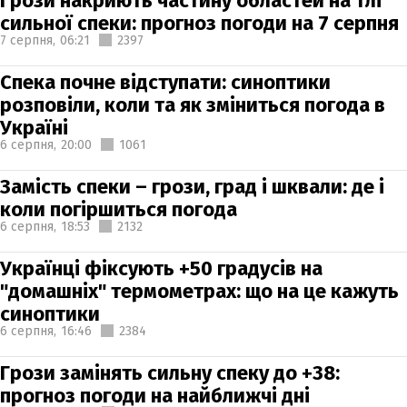
Грози накриють частину областей на тлі
сильної спеки: прогноз погоди на 7 серпня
7 серпня,
06:21
2397
Спека почне відступати: синоптики
розповіли, коли та як зміниться погода в
Україні
6 серпня,
20:00
1061
Замість спеки – грози, град і шквали: де і
коли погіршиться погода
6 серпня,
18:53
2132
Українці фіксують +50 градусів на
"домашніх" термометрах: що на це кажуть
синоптики
6 серпня,
16:46
2384
Грози замінять сильну спеку до +38:
прогноз погоди на найближчі дні