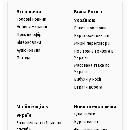
Всі новини
Війна Росії з
Головні новини
Україною
Новини України
Ракетні обстріли
Прямий ефір
Карта бойових дій
Відеоновини
Мирні переговори
Аудіоновини
Повітряна тривога в
Україні
Погода
Масована атака по
Україні
Вибухи у Росії
Втрати ворога
Мобілізація в
Новини економіки
Ціна нафти
Україні
Курси валют
Звільнення з військової
служби
Фінансові новини