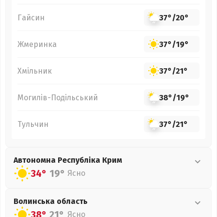
Гайсин
37°
/
20°
Жмеринка
37°
/
19°
Хмільник
37°
/
21°
Могилів-Подільський
38°
/
19°
Тульчин
37°
/
21°
Автономна Республіка Крим
34°
19°
Ясно
Волинська
область
38°
21°
Ясно