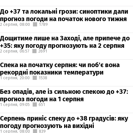
До +37 та локальні грози: синоптики дали
прогноз погоди на початок нового тижня
2 серпня,
08:00
1789
Дощитиме лише на Заході, але припече до
+35: яку погоду прогнозують на 2 серпня
2 серпня,
06:57
2691
Спека на початку серпня: чи поб'є вона
рекордні показники температури
1 серпня,
20:00
1538
Без опадів, але із сильною спекою до +37:
прогноз погоди на 1 серпня
1 серпня,
09:05
651
Серпень приніс спеку до +38 градусів: яку
погоду прогнозують на вихідні
1 серпня,
08:00
839