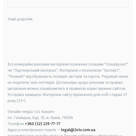
Наші додатки:
android
apple
smart tv
samsung smart tv
Всі комерційні рекламні матеріали позначені словами "Спецпроєкт"
чи "Партнерський матеріал". Матеріали з позначкою "Експерт",
"Позиція" відображають позицію авторів та героїв. Редакція може
не поділяти їхніх поглядів. Детальніше щодо реклами та правил
цитування можна ознайомитись в правилах користування сайтом.
Усі права захищені.
Матеріали сайту призначені для осіб старше
21
року (21+)
Онлайн-медіа «24 Канал»
пл. Галицька, буд. 15, м. Львів, 79008
Телефон
+380 (32) 229-77-77
Адреса електронної пошти —
legal@24tv.com.ua
Ідентифікатор онлайн-медіа в Реєстрі суб'єктів у сфері медіа —