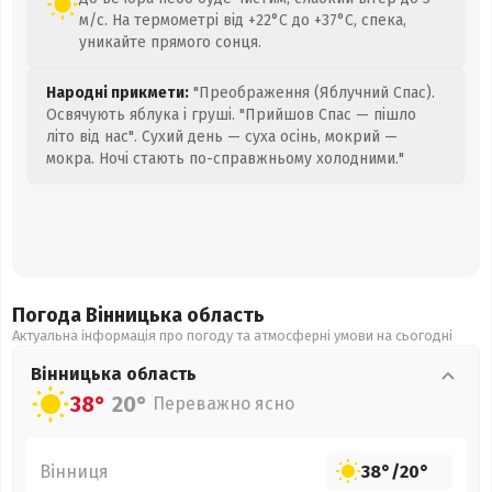
м/с. На термометрі від +22°C до +37°C, спека,
уникайте прямого сонця.
Народні прикмети:
"Преображення (Яблучний Спас).
Освячують яблука і груші. "Прийшов Спас — пішло
літо від нас". Сухий день — суха осінь, мокрий —
мокра. Ночі стають по-справжньому холодними."
Погода Вінницька
область
Актуальна інформація про погоду та атмосферні умови на сьогодні
Вінницька
область
38°
20°
Переважно ясно
Вінниця
38°
/
20°