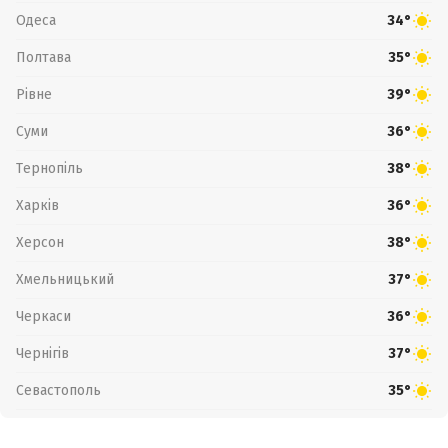
Одеса
34°
Полтава
35°
Рівне
39°
Суми
36°
Тернопіль
38°
Харків
36°
Херсон
38°
Хмельницький
37°
Черкаси
36°
Чернігів
37°
Севастополь
35°