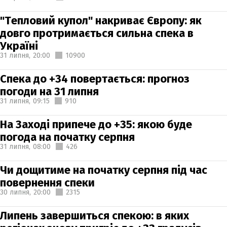
"Тепловий купол" накриває Європу: як
довго протримається сильна спека в
Україні
31 липня,
20:00
10900
Спека до +34 повертається: прогноз
погоди на 31 липня
31 липня,
09:15
910
На Заході припече до +35: якою буде
погода на початку серпня
31 липня,
08:00
426
Чи дощитиме на початку серпня під час
повернення спеки
30 липня,
20:00
2315
Липень завершиться спекою: в яких