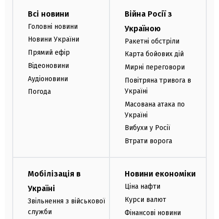
Всі новини
Війна Росії з
Головні новини
Україною
Новини України
Ракетні обстріли
Прямий ефір
Карта бойових дій
Відеоновини
Мирні переговори
Аудіоновини
Повітряна тривога в
Україні
Погода
Масована атака по
Україні
Вибухи у Росії
Втрати ворога
Мобілізація в
Новини економіки
Ціна нафти
Україні
Курси валют
Звільнення з військової
служби
Фінансові новини