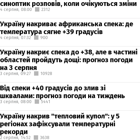
синоптик розповів, коли очікуються зміни
4 серпня,
08:00
2312
Україну накриває африканська спека: де
температура сягне +39 градусів
4 серпня,
07:32
900
Україну накриє спека до +38, але в частині
областей пройдуть дощі: прогноз погоди
на 3 серпня
3 серпня,
09:27
10928
Від спеки +40 градусів до злив зі
шквалами: прогноз погоди на тиждень
3 серпня,
08:00
5441
Україну накрив "тепловий купол": у 5
регіонах зафіксували температурні
рекорди
2 серпня,
14:52
3638