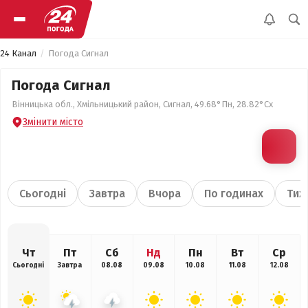
24 Канал
Погода Сигнал
Погода Сигнал
Вінницька обл., Хмільницький район, Сигнал, 49.68°Пн, 28.82°Сх
Змінити місто
Сьогодні
Завтра
Вчора
По годинах
Тиж
Чт
Пт
Сб
Нд
Пн
Вт
Ср
Сьогодні
Завтра
08.08
09.08
10.08
11.08
12.08