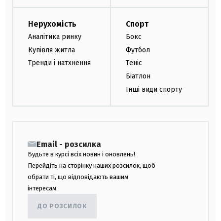
Нерухомість
Спорт
Аналітика ринку
Бокс
Купівля житла
Футбол
Тренди і натхнення
Теніс
Біатлон
Інші види спорту
Email - розсилка
Будьте в курсі всіх новин і оновлень!
Перейдіть на сторінку наших розсилок, щоб
обрати ті, що відповідають вашим
інтересам.
ДО РОЗСИЛОК