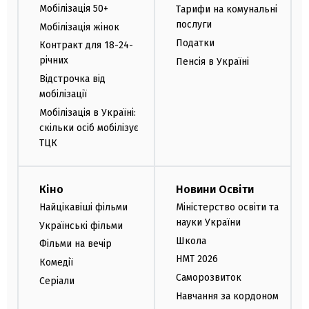
Мобілізація 50+
Тарифи на комунальні
послуги
Мобілізація жінок
Податки
Контракт для 18-24-
річних
Пенсія в Україні
Відстрочка від
мобілізації
Мобілізація в Україні:
скільки осіб мобілізує
ТЦК
Кіно
Новини Освіти
Найцікавіші фільми
Міністерство освіти та
науки України
Українські фільми
Школа
Фільми на вечір
НМТ 2026
Комедії
Саморозвиток
Серіали
Навчання за кордоном