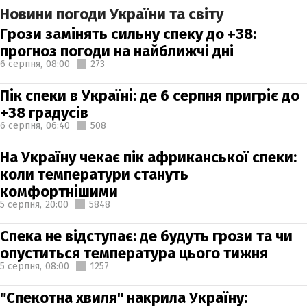
Новини погоди України та світу
Грози замінять сильну спеку до +38:
прогноз погоди на найближчі дні
6 серпня,
08:00
273
Пік спеки в Україні: де 6 серпня пригріє до
+38 градусів
6 серпня,
06:40
508
На Україну чекає пік африканської спеки:
коли температури стануть
комфортнішими
5 серпня,
20:00
5848
Спека не відступає: де будуть грози та чи
опуститься температура цього тижня
5 серпня,
08:00
1257
"Спекотна хвиля" накрила Україну: