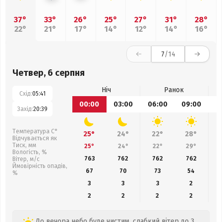
37°
33°
26°
25°
27°
31°
28°
22°
21°
17°
14°
12°
14°
16°
7
/14
Четвер, 6 серпня
Ніч
Ранок
Схід:
05:41
00:00
03:00
06:00
09:00
1
Захід:
20:39
Температура С°
25°
24°
22°
28°
Відчувається як
Тиск, мм
25°
24°
22°
29°
Вологість, %
763
762
762
762
Вітер, м/с
Ймовірність опадів,
67
70
73
54
%
3
3
3
2
2
2
2
2
До вечора небо буде чистим, слабкий вітер до 3