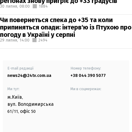
регіонах знову пригріє до +33 градусів
30 липня,
08:00
1884
Чи повернеться спека до +35 та коли
припиняться опади: інтерв'ю із Птухою про
погоду в Україні у серпні
29 липня,
14:00
2494
E-mail редакції
Номер телефону:
news24@24tv.com.ua
+38 044 390 5077
Ми тут:
Ми в соцмережах:
м.Київ
,
вул. Володимирська
офіс
61/11,
50