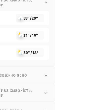
лива хмарність,
зи
33°
/
20°
31°
/
19°
30°
/
18°
еважно ясно
лива хмарність,
зи