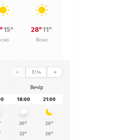
°
15°
28°
11°
Ясно
Ясно
7
/14
Вечір
00
18:00
21:00
°
30°
26°
°
32°
26°