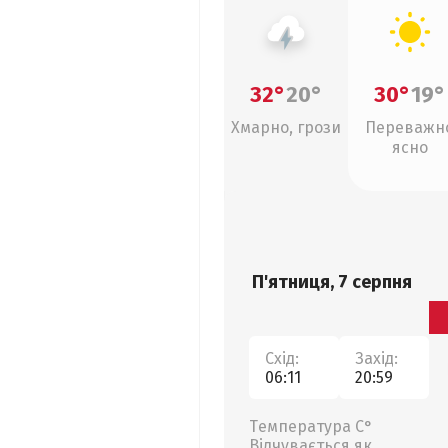
32°
20°
30°
19°
Хмарно, грози
Переважн
ясно
П'ятниця, 7 серпня
Схід:
Захід:
06:11
20:59
Температура С°
Відчувається як