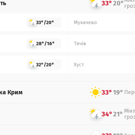
Мін
33°
20°
ть
гро
33°
/
20°
Мукачево
28°
/
16°
Тячів
32°
/
20°
Хуст
33°
19°
ка Крим
Пер
Мін
34°
21°
гро