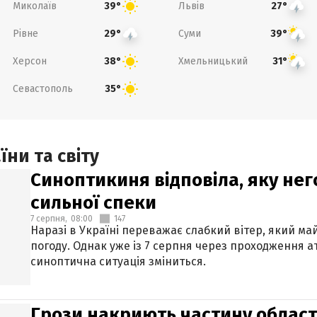
Миколаїв
Львів
39°
27°
Рівне
Суми
29°
39°
Херсон
Хмельницький
38°
31°
Севастополь
35°
ни та світу
Синоптикиня відповіла, яку нег
сильної спеки
7 серпня,
08:00
147
Наразі в Україні переважає слабкий вітер, який м
погоду. Однак уже із 7 серпня через проходження 
синоптична ситуація зміниться.
Грози накриють частину областе