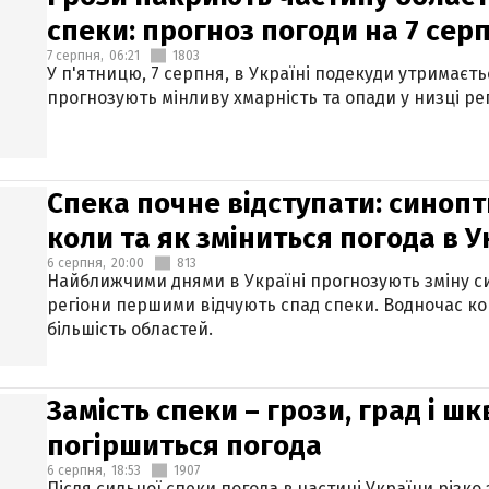
спеки: прогноз погоди на 7 сер
7 серпня,
06:21
1803
У п'ятницю, 7 серпня, в Україні подекуди утримаєт
прогнозують мінливу хмарність та опади у низці рег
Спека почне відступати: синопт
коли та як зміниться погода в У
6 серпня,
20:00
813
Найближчими днями в Україні прогнозують зміну син
регіони першими відчують спад спеки. Водночас к
більшість областей.
Замість спеки – грози, град і шк
погіршиться погода
6 серпня,
18:53
1907
Після сильної спеки погода в частині України різко