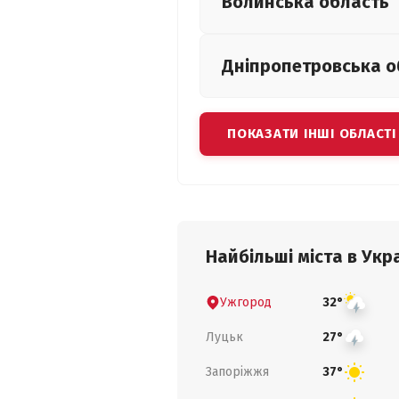
Волинська
область
Дніпропетровська
о
ПОКАЗАТИ ІНШІ ОБЛАСТІ
Найбільші міста в Укра
Ужгород
32°
Луцьк
27°
Запоріжжя
37°