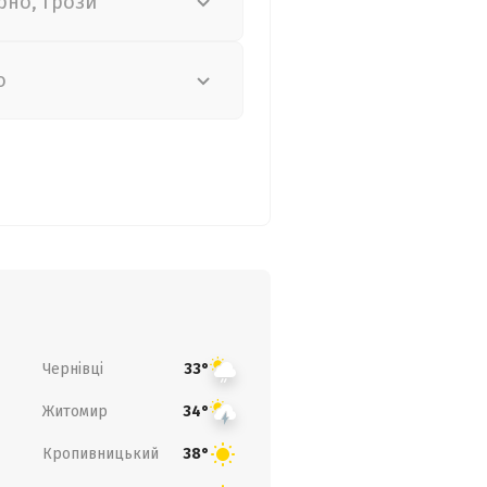
рно, грози
о
Чернівці
33°
Житомир
34°
Кропивницький
38°