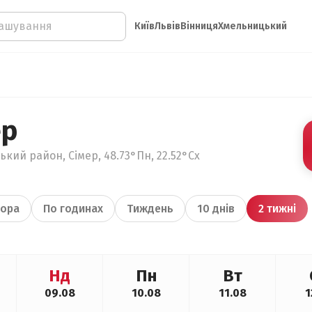
Київ
Львів
Вінниця
Хмельницький
ер
кий район, Сімер, 48.73°Пн, 22.52°Сх
ора
По годинах
Тиждень
10 днів
2 тижні
Нд
Пн
Вт
09.08
10.08
11.08
1