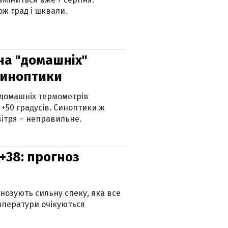
ж град і шквали.
 на "домашніх"
синоптики
 домашніх термометрів
 +50 градусів. Синоптики ж
ітря – неправильне.
+38: прогноз
гнозують сильну спеку, яка все
мператури очікуються