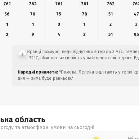
761
762
761
761
762
76
56
70
75
78
51
47
1
1
0
1
2
3
2
9
4
3
51
95
Вранці похмуро, ледь відчутний вітер до 3 м/с. Темпе
+32°C, обмежте активність у найспекотніші години. В
Народні прикмети:
"Пимена. Лелеки відлітають у теплі кр
дня — зима буде ранньою."
ська
область
огоду та атмосферні умови на сьогодні