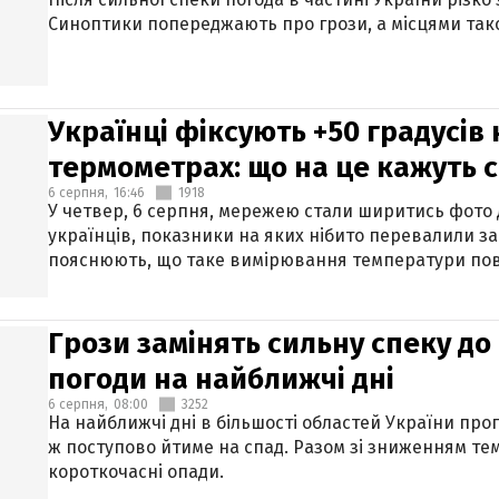
Синоптики попереджають про грози, а місцями тако
Українці фіксують +50 градусів
термометрах: що на це кажуть 
6 серпня,
16:46
1918
У четвер, 6 серпня, мережею стали ширитись фото
українців, показники на яких нібито перевалили за
пояснюють, що таке вимірювання температури пов
Грози замінять сильну спеку до 
погоди на найближчі дні
6 серпня,
08:00
3252
На найближчі дні в більшості областей України про
ж поступово йтиме на спад. Разом зі зниженням те
короткочасні опади.