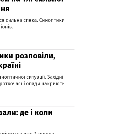
пня
ься сильна спека. Синоптики
іонів.
ики розповіли,
країні
оптичної ситуації. Західні
ороткочасні опади накриють
вали: де і коли
 зміниться вже 7 серпня.