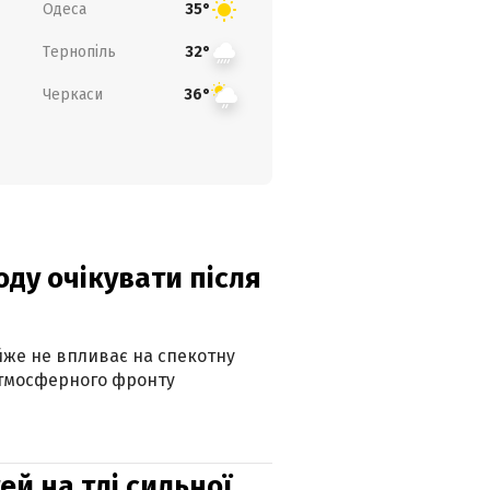
Одеса
35°
Тернопіль
32°
Черкаси
36°
оду очікувати після
айже не впливає на спекотну
атмосферного фронту
й на тлі сильної