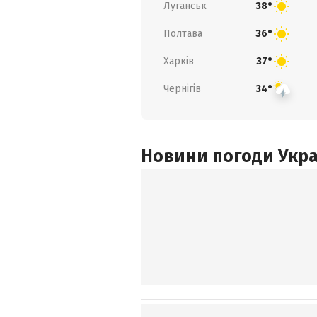
Луганськ
38°
Полтава
36°
Харків
37°
Чернігів
34°
Новини погоди Украї