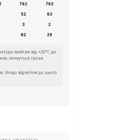
2
762
762
52
63
3
2
82
29
ратура повітря від +20°C до
день почнуться грози.
аї. Якщо відлетіли до цього