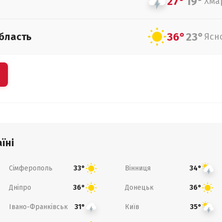
27°
19°
Хма
36°
23°
бласть
Ясн
їні
Сімферополь
Вінниця
33°
34°
Дніпро
Донецьк
36°
36°
Івано-Франківськ
Київ
31°
35°