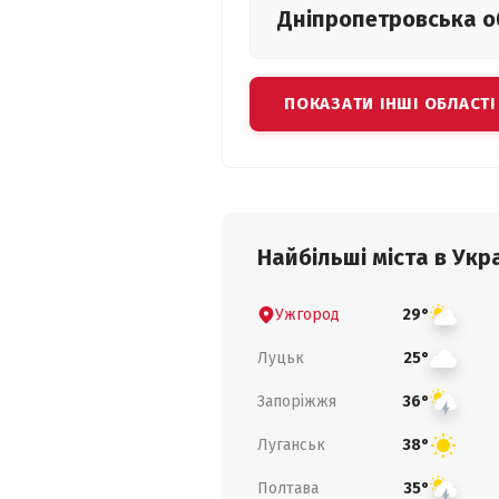
Дніпропетровська
о
ПОКАЗАТИ ІНШІ ОБЛАСТІ
Найбільші міста в Укра
Ужгород
29°
Луцьк
25°
Запоріжжя
36°
Луганськ
38°
Полтава
35°