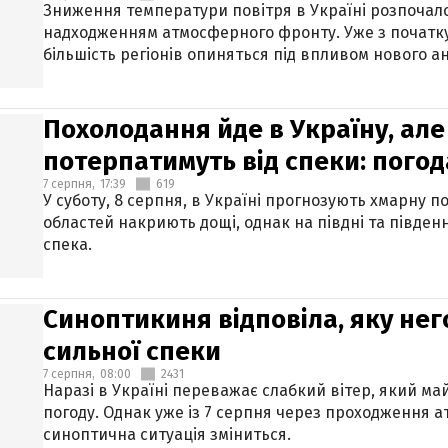
Зниження температури повітря в Україні розпочалос
надходженням атмосферного фронту. Уже з початку
більшість регіонів опиняться під впливом нового а
Похолодання йде в Україну, але
потерпатимуть від спеки: погод
7 серпня,
17:39
619
У суботу, 8 серпня, в Україні прогнозують хмарну п
областей накриють дощі, однак на півдні та півден
спека.
Синоптикиня відповіла, яку нег
сильної спеки
7 серпня,
08:00
2431
Наразі в Україні переважає слабкий вітер, який м
погоду. Однак уже із 7 серпня через проходження 
синоптична ситуація зміниться.