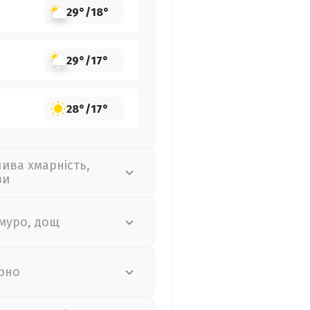
29°
/
18°
29°
/
17°
28°
/
17°
лива хмарність,
зи
муро, дощ
рно