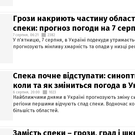
Грози накриють частину областе
спеки: прогноз погоди на 7 сер
7 серпня,
06:21
2382
У п'ятницю, 7 серпня, в Україні подекуди утримаєт
прогнозують мінливу хмарність та опади у низці рег
Спека почне відступати: синопт
коли та як зміниться погода в У
6 серпня,
20:00
1023
Найближчими днями в Україні прогнозують зміну син
регіони першими відчують спад спеки. Водночас к
більшість областей.
Замість спеки – грози, град і шк