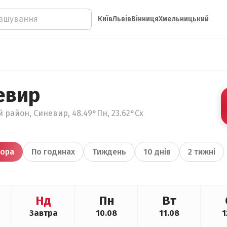
Київ
Львів
Вінниця
Хмельницький
евир
й район, Синевир, 48.49°Пн, 23.62°Сх
ора
По годинах
Тиждень
10 днів
2 тижні
Нд
Пн
Вт
Завтра
10.08
11.08
1