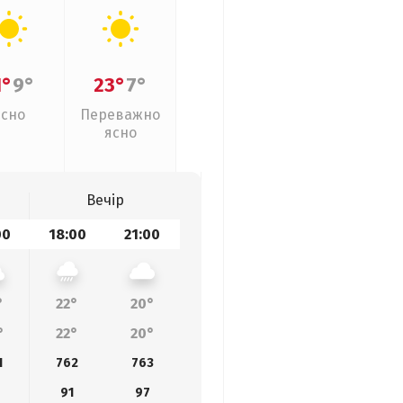
1°
9°
23°
7°
Ясно
Переважно
ясно
Вечір
00
18:00
21:00
°
22°
20°
°
22°
20°
1
762
763
6
91
97