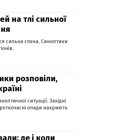
й на тлі сильної
пня
ься сильна спека. Синоптики
іонів.
ики розповіли,
країні
оптичної ситуації. Західні
ороткочасні опади накриють
вали: де і коли