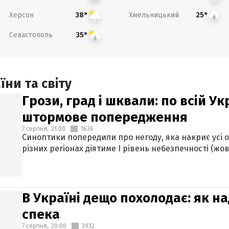
Херсон
Хмельницький
38°
25°
Севастополь
35°
ни та світу
Грози, град і шквали: по всій У
штормове попередження
7 серпня,
21:00
1636
Синоптики попередили про негоду, яка накриє усі об
різних регіонах діятиме І рівень небезпечності (жов
В Україні дещо похолодає: як н
спека
7 серпня,
20:00
3932