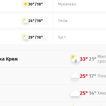
30°
/
18°
Мукачево
24°
/
18°
Тячів
29°
/
18°
Хуст
Мін
33°
21°
ка Крим
гро
25°
17°
Пох
25°
14°
Хма