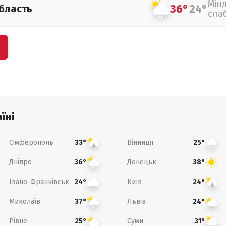
Мін
36°
24°
бласть
сла
їні
Сімферополь
Вінниця
33°
25°
Дніпро
Донецьк
36°
38°
Івано-Франківськ
Київ
24°
24°
Миколаїв
Львів
37°
24°
Рівне
Суми
25°
31°