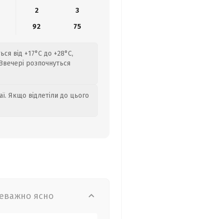
2
3
92
75
ся від +17°C до +28°C,
 Ввечері розпочнуться
аї. Якщо відлетіли до цього
еважно ясно