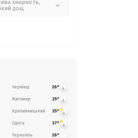
лива хмарність,
бкий дощ
Чернівці
26°
Житомир
25°
Кропивницький
35°
Одеса
37°
Тернопіль
26°