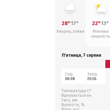
28°
17°
22°
13°
Хмарно, зливи
Мінлива
хмарність
П'ятниця, 7 серпня
Схід:
Захід:
06:08
20:56
Температура С°
Відчувається як
Тиск, мм
Вологість, %
Вітер, м/с