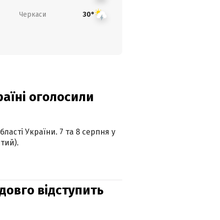
Черкаси
30°
країні оголосили
ласті України. 7 та 8 серпня у
тий).
адовго відступить