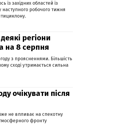
ь із західних областей із
 наступного робочого тижня
нтициклону.
 деякі регіони
а на 8 серпня
огоду з проясненнями. Більшість
ному сході утримається сильна
оду очікувати після
айже не впливає на спекотну
атмосферного фронту