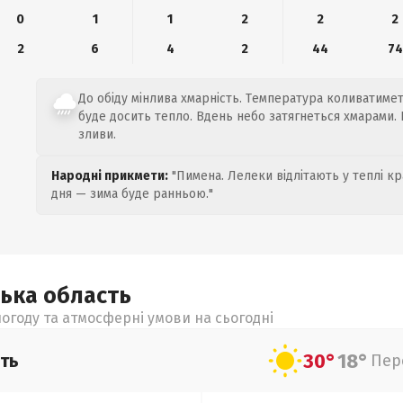
0
1
1
2
2
2
2
6
4
2
44
74
До обіду мінлива хмарність. Температура коливатиметь
буде досить тепло. Вдень небо затягнеться хмарами.
зливи.
Народні прикмети:
"Пимена. Лелеки відлітають у теплі кр
дня — зима буде ранньою."
ська
область
огоду та атмосферні умови на сьогодні
30°
18°
ть
Пер