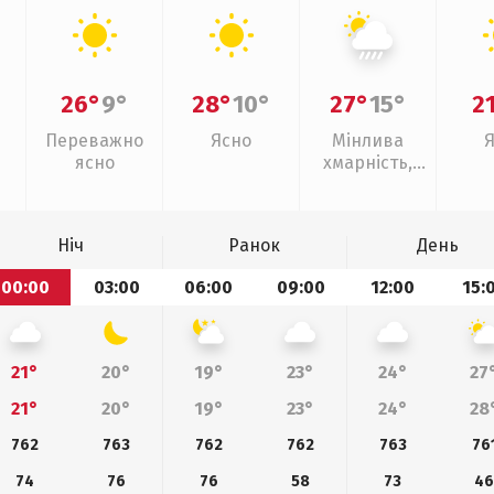
26°
9°
28°
10°
27°
15°
2
Переважно
Ясно
Мінлива
ясно
хмарність,
зливи
Ніч
Ранок
День
00:00
03:00
06:00
09:00
12:00
15:
21°
20°
19°
23°
24°
27
21°
20°
19°
23°
24°
28
762
763
762
762
763
76
74
76
76
58
73
4