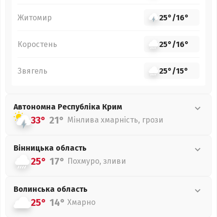
Житомир
25°
/
16°
Коростень
25°
/
16°
Звягель
25°
/
15°
Автономна Республіка Крим
33°
21°
Мінлива хмарність, грози
Вінницька
область
25°
17°
Похмуро, зливи
Волинська
область
25°
14°
Хмарно