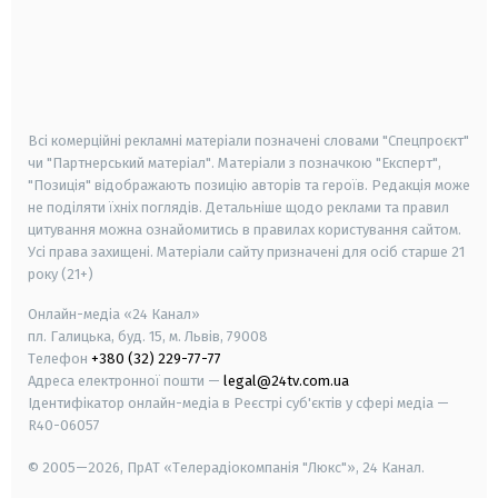
android
apple
smart tv
samsung smart tv
Всі комерційні рекламні матеріали позначені словами "Спецпроєкт"
чи "Партнерський матеріал". Матеріали з позначкою "Експерт",
"Позиція" відображають позицію авторів та героїв. Редакція може
не поділяти їхніх поглядів. Детальніше щодо реклами та правил
цитування можна ознайомитись в правилах користування сайтом.
Усі права захищені.
Матеріали сайту призначені для осіб старше
21
року (21+)
Онлайн-медіа «24 Канал»
пл. Галицька, буд. 15, м. Львів, 79008
Телефон
+380 (32) 229-77-77
Адреса електронної пошти —
legal@24tv.com.ua
Ідентифікатор онлайн-медіа в Реєстрі суб'єктів у сфері медіа —
R40-06057
© 2005—2026,
ПрАТ «Телерадіокомпанія "Люкс"», 24 Канал.