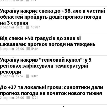
Україну накриє спека до +38, але в частині
областей пройдуть дощі: прогноз погоди
на 3 серпня
3 серпня,
09:27
10987
Від спеки +40 градусів до злив зі
шквалами: прогноз погоди на тиждень
3 серпня,
08:00
5464
Україну накрив "тепловий купол": у 5
регіонах зафіксували температурні
рекорди
2 серпня,
14:52
3682
До +37 та локальні грози: синоптики дали
прогноз погоди на початок нового тижня
2 серпня,
08:00
1794