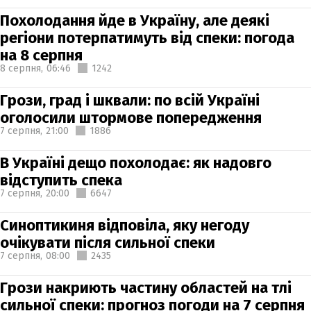
Похолодання йде в Україну, але деякі
регіони потерпатимуть від спеки: погода
на 8 серпня
8 серпня,
06:46
1242
Грози, град і шквали: по всій Україні
оголосили штормове попередження
7 серпня,
21:00
1886
В Україні дещо похолодає: як надовго
відступить спека
7 серпня,
20:00
6647
Синоптикиня відповіла, яку негоду
очікувати після сильної спеки
7 серпня,
08:00
2435
Грози накриють частину областей на тлі
сильної спеки: прогноз погоди на 7 серпня