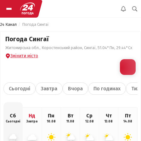
24 Канал
Погода Сингаї
Погода Сингаї
Житомирська обл., Коростенський район, Сингаї, 51.04°Пн, 29.44°Сх
Змінити місто
Сьогодні
Завтра
Вчора
По годинах
Тиж
Сб
Нд
Пн
Вт
Ср
Чт
Пт
Сьогодні
Завтра
10.08
11.08
12.08
13.08
14.08