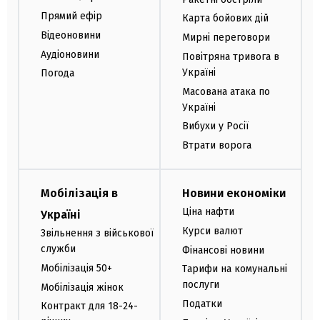
Прямий ефір
Карта бойових дій
Відеоновини
Мирні переговори
Аудіоновини
Повітряна тривога в
Україні
Погода
Масована атака по
Україні
Вибухи у Росії
Втрати ворога
Мобілізація в
Новини економіки
Ціна нафти
Україні
Курси валют
Звільнення з військової
служби
Фінансові новини
Мобілізація 50+
Тарифи на комунальні
послуги
Мобілізація жінок
Податки
Контракт для 18-24-