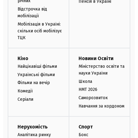
річних
Пенсія в Україні
Відстрочка від
мобілізації
Мобілізація в Україні:
скільки осіб мобілізує
ТЦК
Кіно
Новини Освіти
Найцікавіші фільми
Міністерство освіти та
науки України
Українські фільми
Школа
Фільми на вечір
НМТ 2026
Комедії
Саморозвиток
Серіали
Навчання за кордоном
Нерухомість
Спорт
Аналітика ринку
Бокс