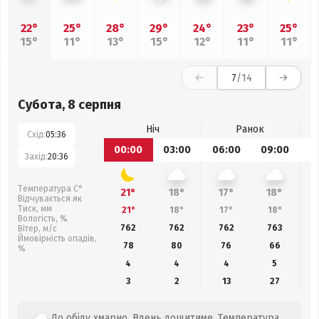
22°
25°
28°
29°
24°
23°
25°
15°
11°
13°
15°
12°
11°
11°
7
/14
Субота, 8 серпня
Ніч
Ранок
Схід:
05:36
00:00
03:00
06:00
09:00
1
Захід:
20:36
Температура С°
21°
18°
17°
18°
Відчувається як
Тиск, мм
21°
18°
17°
18°
Вологість, %
762
762
762
763
Вітер, м/с
Ймовірність опадів,
78
80
76
66
%
4
4
4
5
3
2
13
27
До обіду хмарно. Вдень дощитиме. Температура