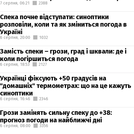
7 серпня,
06:21
2388
Спека почне відступати: синоптики
розповіли, коли та як зміниться погода в
Україні
6 серпня,
20:00
1032
Замість спеки – грози, град і шквали: де і
коли погіршиться погода
6 серпня,
18:53
2127
Українці фіксують +50 градусів на
"домашніх" термометрах: що на це кажуть
синоптики
6 серпня,
16:46
2346
Грози замінять сильну спеку до +38:
прогноз погоди на найближчі дні
6 серпня,
08:00
3356