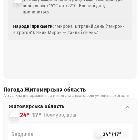
повітря від +15°C до +22°C. Ввечері дощ
припиниться.
Народні прикмети:
"Мирона. Вітряний день ("Мирон-
вітрогон"). Який Мирон — такий і січень."
Погода Житомирська
область
Актуальна інформація про погоду та атмосферні умови на сьогодні
Житомирська
область
24°
17°
Похмуро, дощ
Бердичів
24°
/
17°