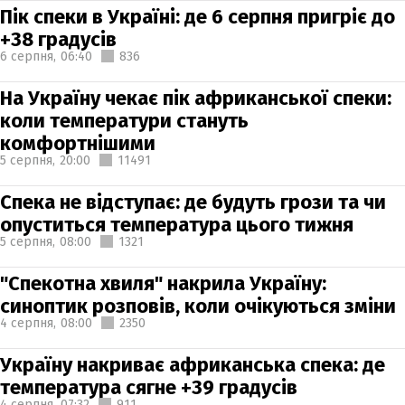
Пік спеки в Україні: де 6 серпня пригріє до
+38 градусів
6 серпня,
06:40
836
На Україну чекає пік африканської спеки:
коли температури стануть
комфортнішими
5 серпня,
20:00
11491
Спека не відступає: де будуть грози та чи
опуститься температура цього тижня
5 серпня,
08:00
1321
"Спекотна хвиля" накрила Україну:
синоптик розповів, коли очікуються зміни
4 серпня,
08:00
2350
Україну накриває африканська спека: де
температура сягне +39 градусів
4 серпня,
07:32
911