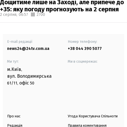
Дощитиме лише на Заході, але припече до
+35: яку погоду прогнозують на 2 серпня
2 серпня,
06:57
2700
E-mail редакції
Номер телефону:
news24@24tv.com.ua
+38 044 390 5077
Ми тут:
Ми в соцмережах:
м.Київ
,
вул. Володимирська
офіс
61/11,
50
Про нас
Угода Користувача Спільноти
Редакція
Правила коментування