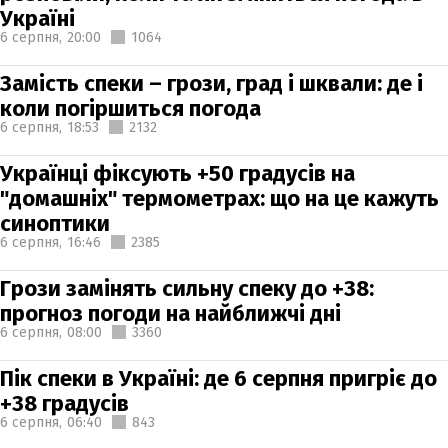
Україні
6 серпня,
20:00
1064
Замість спеки – грози, град і шквали: де і
коли погіршиться погода
6 серпня,
18:53
2132
Українці фіксують +50 градусів на
"домашніх" термометрах: що на це кажуть
синоптики
6 серпня,
16:46
2385
Грози замінять сильну спеку до +38:
прогноз погоди на найближчі дні
6 серпня,
08:00
3360
Пік спеки в Україні: де 6 серпня пригріє до
+38 градусів
6 серпня,
06:40
843