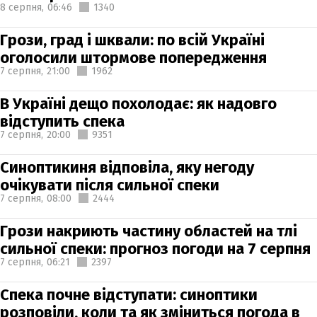
8 серпня,
06:46
1340
Грози, град і шквали: по всій Україні
оголосили штормове попередження
7 серпня,
21:00
1962
В Україні дещо похолодає: як надовго
відступить спека
7 серпня,
20:00
9351
Синоптикиня відповіла, яку негоду
очікувати після сильної спеки
7 серпня,
08:00
2444
Грози накриють частину областей на тлі
сильної спеки: прогноз погоди на 7 серпня
7 серпня,
06:21
2397
Спека почне відступати: синоптики
розповіли, коли та як зміниться погода в