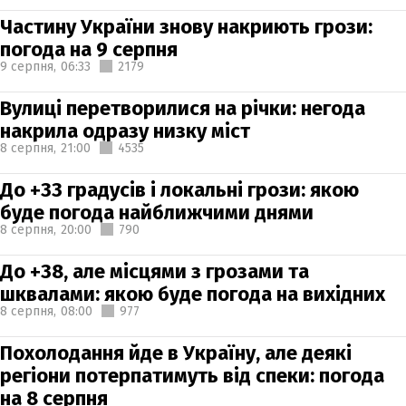
Частину України знову накриють грози:
погода на 9 серпня
9 серпня,
06:33
2179
Вулиці перетворилися на річки: негода
накрила одразу низку міст
8 серпня,
21:00
4535
До +33 градусів і локальні грози: якою
буде погода найближчими днями
8 серпня,
20:00
790
До +38, але місцями з грозами та
шквалами: якою буде погода на вихідних
8 серпня,
08:00
977
Похолодання йде в Україну, але деякі
регіони потерпатимуть від спеки: погода
на 8 серпня