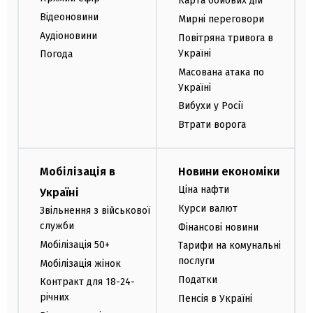
Карта бойових дій
Відеоновини
Мирні переговори
Аудіоновини
Повітряна тривога в
Україні
Погода
Масована атака по
Україні
Вибухи у Росії
Втрати ворога
Мобілізація в
Новини економіки
Ціна нафти
Україні
Курси валют
Звільнення з військової
служби
Фінансові новини
Мобілізація 50+
Тарифи на комунальні
послуги
Мобілізація жінок
Податки
Контракт для 18-24-
річних
Пенсія в Україні