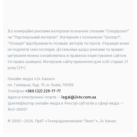
android
apple
smart tv
samsung smart tv
Всі комерційні рекламні матеріали позначені словами "Спецпроєкт"
чи "Партнерський матеріал". Матеріали з позначкою "Експерт",
"Позиція" відображають позицію авторів та героїв. Редакція може
не поділяти їхніх поглядів. Детальніше щодо реклами та правил
цитування можна ознайомитись в правилах користування сайтом.
Усі права захищені.
Матеріали сайту призначені для осіб старше
21
року (21+)
Онлайн-медіа «24 Канал»
пл. Галицька, буд. 15, м. Львів, 79008
Телефон
+380 (32) 229-77-77
Адреса електронної пошти —
legal@24tv.com.ua
Ідентифікатор онлайн-медіа в Реєстрі суб'єктів у сфері медіа —
R40-06057
© 2005—2026,
ПрАТ «Телерадіокомпанія "Люкс"», 24 Канал.