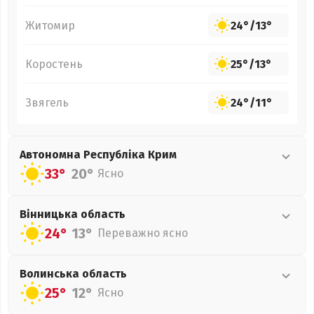
Житомир
24°
/
13°
Коростень
25°
/
13°
Звягель
24°
/
11°
Автономна Республіка Крим
33°
20°
Ясно
Вінницька
область
24°
13°
Переважно ясно
Волинська
область
25°
12°
Ясно