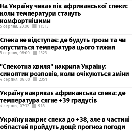
На Україну чекає пік африканської спеки:
коли температури стануть
комфортнішими
5 серпня,
20:00
11513
Спека не відступає: де будуть грози та чи
опуститься температура цього тижня
5 серпня,
08:00
1325
"Спекотна хвиля" накрила Україну:
синоптик розповів, коли очікуються зміни
4 серпня,
08:00
2351
Україну накриває африканська спека: де
температура сягне +39 градусів
4 серпня,
07:32
918
Україну накриє спека до +38, але в частині
областей пройдуть дощі: прогноз погоди