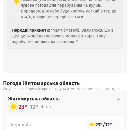
чудова погода для перебування на вулиці.
Впродовж дня небо буде чистим, легкий вітер до
4 м/с, опадів не передбачається.
Народні прикмети:
"Матія (Матвія). Вважалося, що в
цей день змії висмоктують молоко з корів, тому
худобу не виганяли на пасовище."
Погода Житомирська
область
Актуальна інформація про погоду та атмосферні умови на сьогодні
Житомирська
область
23°
12°
Ясно
Бердичів
23°
/
12°