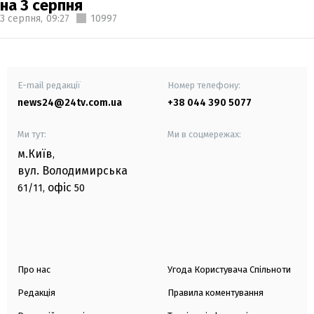
на 3 серпня
3 серпня,
09:27
10997
E-mail редакції
Номер телефону:
news24@24tv.com.ua
+38 044 390 5077
Ми тут:
Ми в соцмережах:
м.Київ
,
вул. Володимирська
офіс
61/11,
50
Про нас
Угода Користувача Спільноти
Редакція
Правила коментування