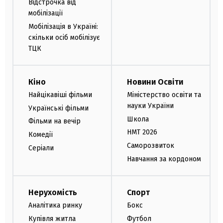
Відстрочка від
мобілізації
Мобілізація в Україні:
скільки осіб мобілізує
ТЦК
Кіно
Новини Освіти
Найцікавіші фільми
Міністерство освіти та
науки України
Українські фільми
Школа
Фільми на вечір
НМТ 2026
Комедії
Саморозвиток
Серіали
Навчання за кордоном
Нерухомість
Спорт
Аналітика ринку
Бокс
Купівля житла
Футбол