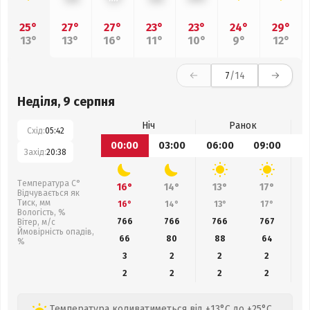
25°
27°
27°
23°
23°
24°
29°
13°
13°
16°
11°
10°
9°
12°
7
/14
Неділя, 9 серпня
Ніч
Ранок
Схід:
05:42
00:00
03:00
06:00
09:00
1
Захід:
20:38
Температура С°
16°
14°
13°
17°
Відчувається як
Тиск, мм
16°
14°
13°
17°
Вологість, %
766
766
766
767
Вітер, м/с
Ймовірність опадів,
66
80
88
64
%
3
2
2
2
2
2
2
2
Температура коливатиметься від +13°C до +25°C,