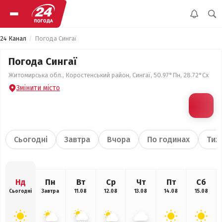
24 Канал
Погода Сингаї
Погода Сингаї
Житомирська обл., Коростенський район, Сингаї, 50.97°Пн, 28.72°Сх
Змінити місто
Сьогодні
Завтра
Вчора
По годинах
Тиж
Нд
Пн
Вт
Ср
Чт
Пт
Сб
Сьогодні
Завтра
11.08
12.08
13.08
14.08
15.08