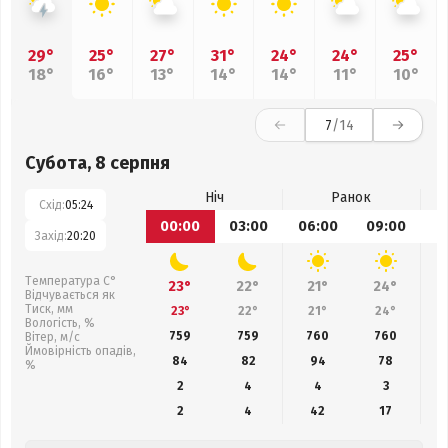
29°
25°
27°
31°
24°
24°
25°
18°
16°
13°
14°
14°
11°
10°
7
/14
Субота, 8 серпня
Ніч
Ранок
Схід:
05:24
00:00
03:00
06:00
09:00
1
Захід:
20:20
Температура С°
23°
22°
21°
24°
Відчувається як
Тиск, мм
23°
22°
21°
24°
Вологість, %
759
759
760
760
Вітер, м/с
Ймовірність опадів,
84
82
94
78
%
2
4
4
3
2
4
42
17