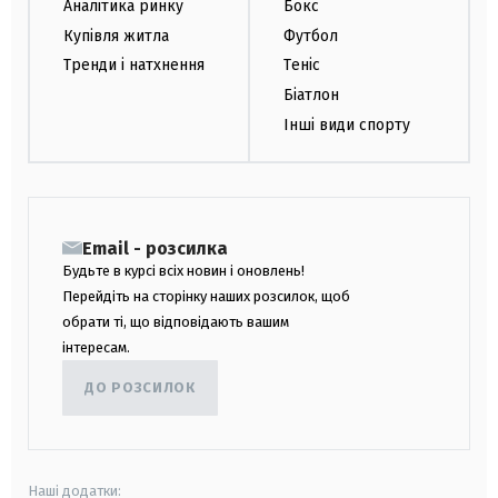
Аналітика ринку
Бокс
Купівля житла
Футбол
Тренди і натхнення
Теніс
Біатлон
Інші види спорту
Email - розсилка
Будьте в курсі всіх новин і оновлень!
Перейдіть на сторінку наших розсилок, щоб
обрати ті, що відповідають вашим
інтересам.
ДО РОЗСИЛОК
Наші додатки: