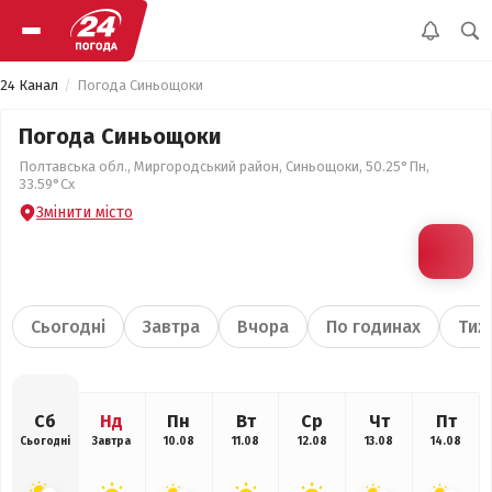
24 Канал
Погода Синьощоки
Погода Синьощоки
Полтавська обл., Миргородський район, Синьощоки, 50.25°Пн,
33.59°Сх
Змінити місто
Сьогодні
Завтра
Вчора
По годинах
Тиж
Сб
Нд
Пн
Вт
Ср
Чт
Пт
Сьогодні
Завтра
10.08
11.08
12.08
13.08
14.08