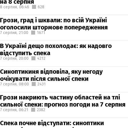
на 8 серпня
8 серпня,
06:46
628
Грози, град і шквали: по всій Україні
оголосили штормове попередження
7 серпня,
21:00
1671
В Україні дещо похолодає: як надовго
відступить спека
7 серпня,
20:00
4212
Синоптикиня відповіла, яку негоду
очікувати після сильної спеки
7 серпня,
08:00
2431
Грози накриють частину областей на тлі
сильної спеки: прогноз погоди на 7 серпня
7 серпня,
06:21
2382
Спека почне відступати: синоптики