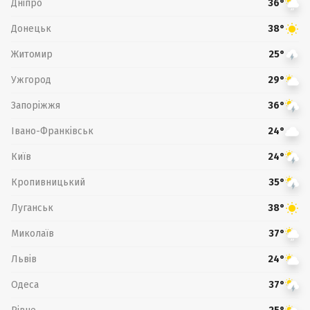
Дніпро
36°
Донецьк
38°
Житомир
25°
Ужгород
29°
Запоріжжя
36°
Івано-Франківськ
24°
Київ
24°
Кропивницький
35°
Луганськ
38°
Миколаїв
37°
Львів
24°
Одеса
37°