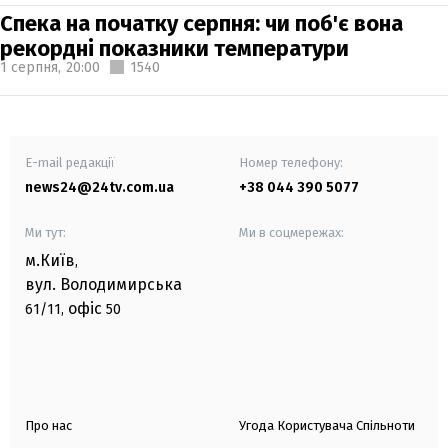
Спека на початку серпня: чи поб'є вона
рекордні показники температури
1 серпня,
20:00
1540
E-mail редакції
Номер телефону:
news24@24tv.com.ua
+38 044 390 5077
Ми тут:
Ми в соцмережах:
м.Київ
,
вул. Володимирська
офіс
61/11,
50
Про нас
Угода Користувача Спільноти