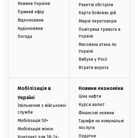
Новини України
Ракетні обстріли
Прямий ефір
Карта бойових дій
Відеоновини
Мирні переговори
Аудіоновини
Повітряна тривога в
Україні
Погода
Масована атака по
Україні
Вибухи у Росії
Втрати ворога
Мобілізація в
Новини економіки
Ціна нафти
Україні
Курси валют
Звільнення з військової
служби
Фінансові новини
Мобілізація 50+
Тарифи на комунальні
послуги
Мобілізація жінок
Податки
Контракт для 18-24-