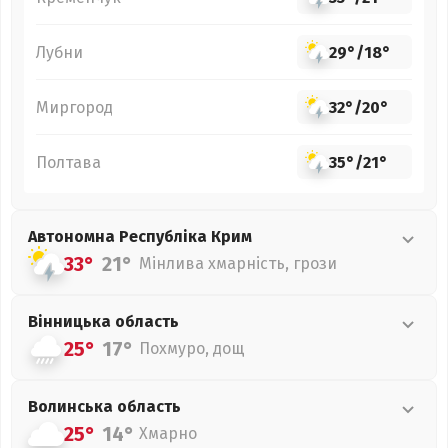
Лубни
29°
/
18°
Миргород
32°
/
20°
Полтава
35°
/
21°
Автономна Республіка Крим
33°
21°
Мінлива хмарність, грози
Вінницька
область
25°
17°
Похмуро, дощ
Волинська
область
25°
14°
Хмарно