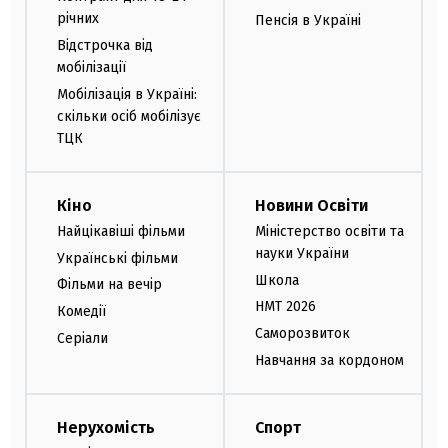
річних
Пенсія в Україні
Відстрочка від
мобілізації
Мобілізація в Україні:
скільки осіб мобілізує
ТЦК
Кіно
Новини Освіти
Найцікавіші фільми
Міністерство освіти та
науки України
Українські фільми
Школа
Фільми на вечір
НМТ 2026
Комедії
Саморозвиток
Серіали
Навчання за кордоном
Нерухомість
Спорт