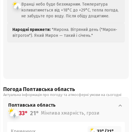
Вранці небо буде безхмарним. Температура
коливатиметься від +18°C до +29°C, тепла погода,
не забудьте про воду. Після обіду дощитиме.
Народні прикмети:
"Мирона. Вітряний день ("Мирон-
вітрогон"). Який Мирон — такий і січень."
Погода Полтавська
область
Актуальна інформація про погоду та атмосферні умови на сьогодні
Полтавська
область
33°
21°
Мінлива хмарність, грози
Кременчук
33°
/
21°