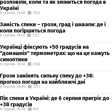
розповіли, коли та як зміниться погода в
Україні
6 серпня,
20:00
1023
Замість спеки – грози, град і шквали: де і
коли погіршиться погода
6 серпня,
18:53
2121
Українці фіксують +50 градусів на
"домашніх" термометрах: що на це кажуть
синоптики
6 серпня,
16:46
2326
Грози замінять сильну спеку до +38:
прогноз погоди на найближчі дні
6 серпня,
08:00
3351
Пік спеки в Україні: де 6 серпня пригріє до
+38 градусів
6 серпня,
06:40
832