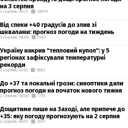
на 3 серпня
3 серпня,
09:27
10979
Від спеки +40 градусів до злив зі
шквалами: прогноз погоди на тиждень
3 серпня,
08:00
5462
Україну накрив "тепловий купол": у 5
регіонах зафіксували температурні
рекорди
2 серпня,
14:52
3681
До +37 та локальні грози: синоптики дали
прогноз погоди на початок нового тижня
2 серпня,
08:00
1793
Дощитиме лише на Заході, але припече до
+35: яку погоду прогнозують на 2 серпня
2 серпня,
06:57
2697