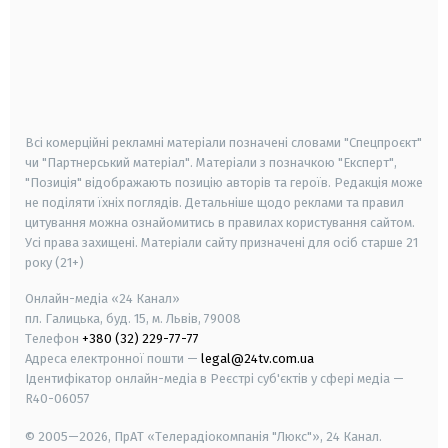
android
apple
smart tv
samsung smart tv
Всі комерційні рекламні матеріали позначені словами "Спецпроєкт"
чи "Партнерський матеріал". Матеріали з позначкою "Експерт",
"Позиція" відображають позицію авторів та героїв. Редакція може
не поділяти їхніх поглядів. Детальніше щодо реклами та правил
цитування можна ознайомитись в правилах користування сайтом.
Усі права захищені.
Матеріали сайту призначені для осіб старше
21
року (21+)
Онлайн-медіа «24 Канал»
пл. Галицька, буд. 15, м. Львів, 79008
Телефон
+380 (32) 229-77-77
Адреса електронної пошти —
legal@24tv.com.ua
Ідентифікатор онлайн-медіа в Реєстрі суб'єктів у сфері медіа —
R40-06057
© 2005—2026,
ПрАТ «Телерадіокомпанія "Люкс"», 24 Канал.