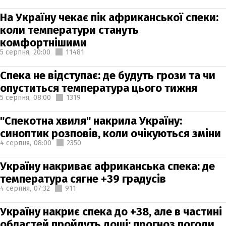
На Україну чекає пік африканської спеки:
коли температури стануть
комфортнішими
5 серпня,
20:00
11481
Спека не відступає: де будуть грози та чи
опуститься температура цього тижня
5 серпня,
08:00
1319
"Спекотна хвиля" накрила Україну:
синоптик розповів, коли очікуються зміни
4 серпня,
08:00
2350
Україну накриває африканська спека: де
температура сягне +39 градусів
4 серпня,
07:32
911
Україну накриє спека до +38, але в частині
областей пройдуть дощі: прогноз погоди