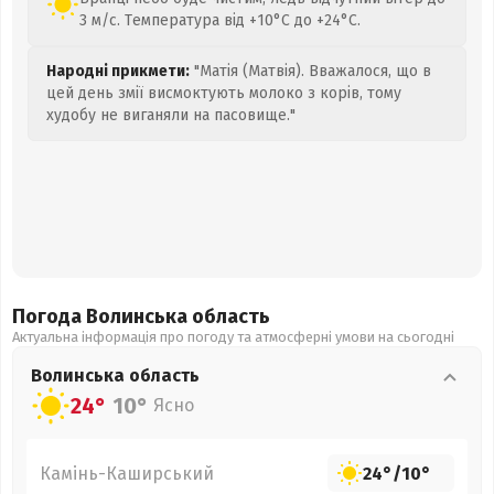
3 м/с. Температура від +10°C до +24°C.
Народні прикмети:
"Матія (Матвія). Вважалося, що в
цей день змії висмоктують молоко з корів, тому
худобу не виганяли на пасовище."
Погода Волинська
область
Актуальна інформація про погоду та атмосферні умови на сьогодні
Волинська
область
24°
10°
Ясно
Камінь-Каширський
24°
/
10°