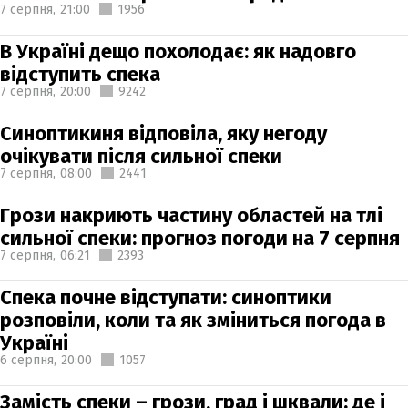
7 серпня,
21:00
1956
В Україні дещо похолодає: як надовго
відступить спека
7 серпня,
20:00
9242
Синоптикиня відповіла, яку негоду
очікувати після сильної спеки
7 серпня,
08:00
2441
Грози накриють частину областей на тлі
сильної спеки: прогноз погоди на 7 серпня
7 серпня,
06:21
2393
Спека почне відступати: синоптики
розповіли, коли та як зміниться погода в
Україні
6 серпня,
20:00
1057
Замість спеки – грози, град і шквали: де і