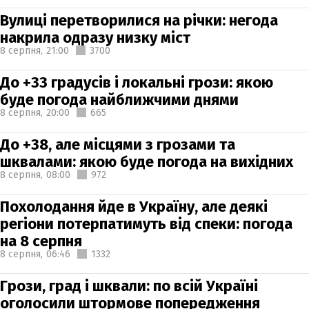
Вулиці перетворилися на річки: негода
накрила одразу низку міст
8 серпня,
21:00
3700
До +33 градусів і локальні грози: якою
буде погода найближчими днями
8 серпня,
20:00
665
До +38, але місцями з грозами та
шквалами: якою буде погода на вихідних
8 серпня,
08:00
972
Похолодання йде в Україну, але деякі
регіони потерпатимуть від спеки: погода
на 8 серпня
8 серпня,
06:46
1332
Грози, град і шквали: по всій Україні
оголосили штормове попередження