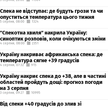
Спека не відступає: де будуть грози та чи
опуститься температура цього тижня
5 серпня,
08:00
1324
"Спекотна хвиля" накрила Україну:
синоптик розповів, коли очікуються зміни
4 серпня,
08:00
2351
Україну накриває африканська спека: де
температура сягне +39 градусів
4 серпня,
07:32
915
Україну накриє спека до +38, але в частині
областей пройдуть дощі: прогноз погоди
на 3 серпня
3 серпня,
09:27
10995
Від спеки +40 градусів до злив зі