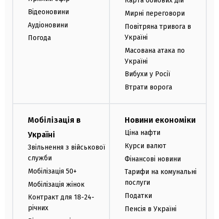
Карта бойових дій
Відеоновини
Мирні переговори
Аудіоновини
Повітряна тривога в
Україні
Погода
Масована атака по
Україні
Вибухи у Росії
Втрати ворога
Мобілізація в
Новини економіки
Ціна нафти
Україні
Курси валют
Звільнення з військової
служби
Фінансові новини
Мобілізація 50+
Тарифи на комунальні
послуги
Мобілізація жінок
Податки
Контракт для 18-24-
річних
Пенсія в Україні