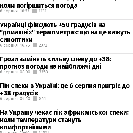
коли погіршиться погода
6 серпня,
18:53
2131
Українці фіксують +50 градусів на
"домашніх" термометрах: що на це кажуть
синоптики
6 серпня,
16:46
2372
Грози замінять сильну спеку до +38:
прогноз погоди на найближчі дні
6 серпня,
08:00
3358
Пік спеки в Україні: де 6 серпня пригріє до
+38 градусів
6 серпня,
06:40
841
На Україну чекає пік африканської спеки:
коли температури стануть
комфортнішими
5 серпня,
20:00
11504