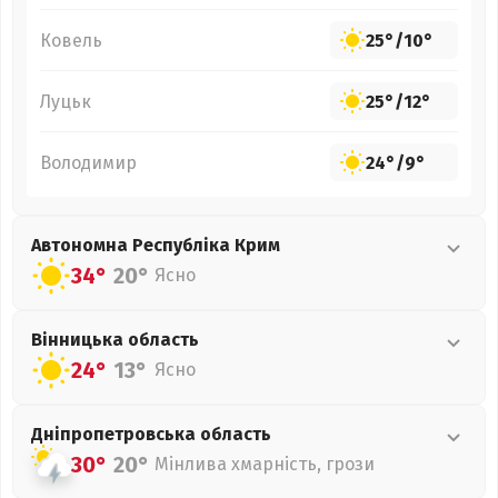
Ковель
25°
/
10°
Луцьк
25°
/
12°
Володимир
24°
/
9°
Автономна Республіка Крим
34°
20°
Ясно
Вінницька
область
24°
13°
Ясно
Дніпропетровська
область
30°
20°
Мінлива хмарність, грози