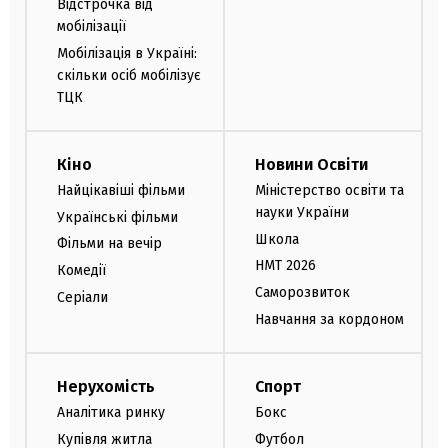
Відстрочка від
мобілізації
Мобілізація в Україні:
скільки осіб мобілізує
ТЦК
Кіно
Новини Освіти
Найцікавіші фільми
Міністерство освіти та
науки України
Українські фільми
Школа
Фільми на вечір
НМТ 2026
Комедії
Саморозвиток
Серіали
Навчання за кордоном
Нерухомість
Спорт
Аналітика ринку
Бокс
Купівля житла
Футбол