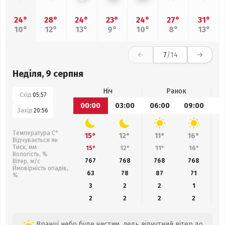
24°
28°
24°
23°
24°
27°
31°
10°
12°
13°
9°
10°
8°
13°
7
/14
Неділя, 9 серпня
Ніч
Ранок
Схід:
05:57
00:00
03:00
06:00
09:00
1
Захід:
20:56
Температура С°
15°
12°
11°
16°
Відчувається як
Тиск, мм
15°
12°
11°
16°
Вологість, %
767
768
768
768
Вітер, м/с
Ймовірність опадів,
63
78
87
71
%
3
2
2
1
2
2
2
2
Вранці небо буде чистим, ледь відчутний вітер до