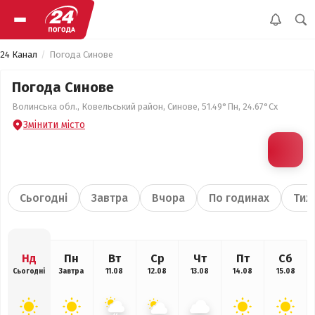
24 Канал
Погода Синове
Погода Синове
Волинська обл., Ковельський район, Синове, 51.49°Пн, 24.67°Сх
Змінити місто
Сьогодні
Завтра
Вчора
По годинах
Тиж
Нд
Пн
Вт
Ср
Чт
Пт
Сб
Сьогодні
Завтра
11.08
12.08
13.08
14.08
15.08