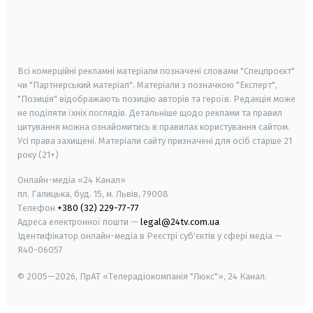
android
apple
smart tv
samsung smart tv
Всі комерційні рекламні матеріали позначені словами "Спецпроєкт"
чи "Партнерський матеріал". Матеріали з позначкою "Експерт",
"Позиція" відображають позицію авторів та героїв. Редакція може
не поділяти їхніх поглядів. Детальніше щодо реклами та правил
цитування можна ознайомитись в правилах користування сайтом.
Усі права захищені.
Матеріали сайту призначені для осіб старше
21
року (21+)
Онлайн-медіа «24 Канал»
пл. Галицька, буд. 15, м. Львів, 79008
Телефон
+380 (32) 229-77-77
Адреса електронної пошти —
legal@24tv.com.ua
Ідентифікатор онлайн-медіа в Реєстрі суб'єктів у сфері медіа —
R40-06057
© 2005—2026,
ПрАТ «Телерадіокомпанія "Люкс"», 24 Канал.