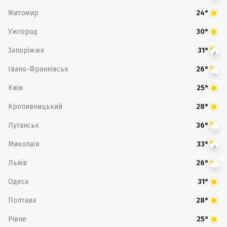
Житомир
24°
Ужгород
30°
Запоріжжя
31°
Івано-Франківськ
26°
Київ
25°
Кропивницький
28°
Луганськ
36°
Миколаїв
33°
Львів
26°
Одеса
31°
Полтава
28°
Рівне
25°