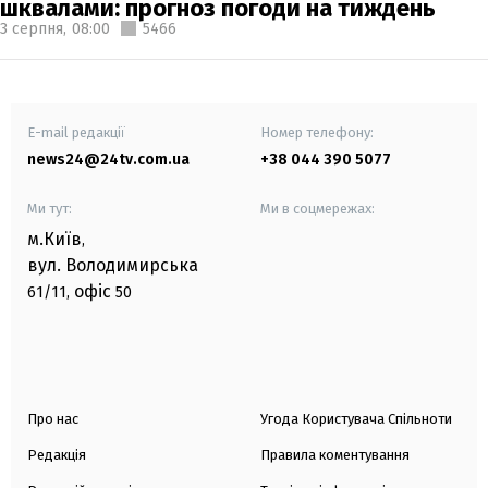
шквалами: прогноз погоди на тиждень
3 серпня,
08:00
5466
E-mail редакції
Номер телефону:
news24@24tv.com.ua
+38 044 390 5077
Ми тут:
Ми в соцмережах:
м.Київ
,
вул. Володимирська
офіс
61/11,
50
Про нас
Угода Користувача Спільноти
Редакція
Правила коментування