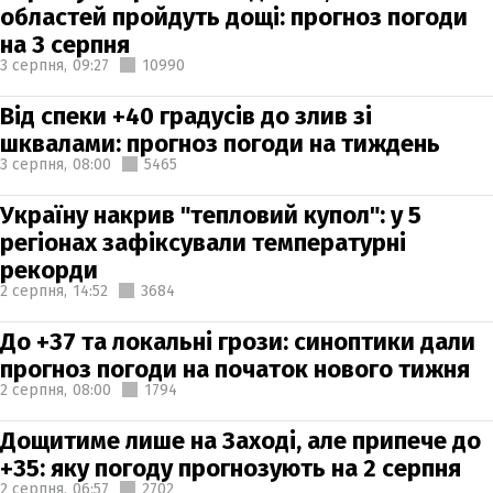
областей пройдуть дощі: прогноз погоди
на 3 серпня
3 серпня,
09:27
10990
Від спеки +40 градусів до злив зі
шквалами: прогноз погоди на тиждень
3 серпня,
08:00
5465
Україну накрив "тепловий купол": у 5
регіонах зафіксували температурні
рекорди
2 серпня,
14:52
3684
До +37 та локальні грози: синоптики дали
прогноз погоди на початок нового тижня
2 серпня,
08:00
1794
Дощитиме лише на Заході, але припече до
+35: яку погоду прогнозують на 2 серпня
2 серпня,
06:57
2702