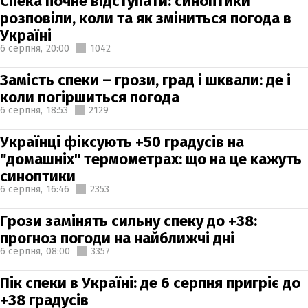
Спека почне відступати: синоптики
розповіли, коли та як зміниться погода в
Україні
6 серпня,
20:00
1042
Замість спеки – грози, град і шквали: де і
коли погіршиться погода
6 серпня,
18:53
2129
Українці фіксують +50 градусів на
"домашніх" термометрах: що на це кажуть
синоптики
6 серпня,
16:46
2353
Грози замінять сильну спеку до +38:
прогноз погоди на найближчі дні
6 серпня,
08:00
3357
Пік спеки в Україні: де 6 серпня пригріє до
+38 градусів