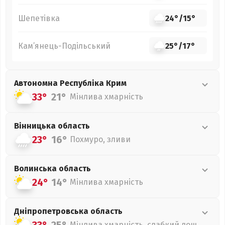
Шепетівка
24°
/
15°
Кам’янець-Подільський
25°
/
17°
Автономна Республіка Крим
33°
21°
Мінлива хмарність
Вінницька
область
23°
16°
Похмуро, зливи
Волинська
область
24°
14°
Мінлива хмарність
Дніпропетровська
область
Мінлива хмарність, слабкий дощ