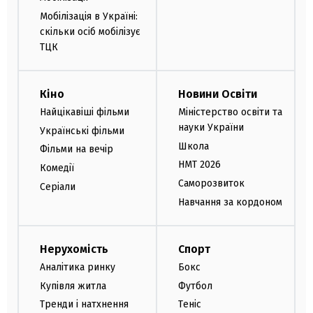
Мобілізація в Україні:
скільки осіб мобілізує
ТЦК
Кіно
Новини Освіти
Найцікавіші фільми
Міністерство освіти та
науки України
Українські фільми
Школа
Фільми на вечір
НМТ 2026
Комедії
Саморозвиток
Серіали
Навчання за кордоном
Нерухомість
Спорт
Аналітика ринку
Бокс
Купівля житла
Футбол
Тренди і натхнення
Теніс