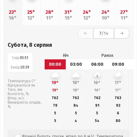
23°
25°
28°
31°
24°
24°
27°
16°
12°
11°
15°
12°
10°
11°
7
/14
Субота, 8 серпня
Ніч
Ранок
Схід:
05:51
00:00
03:00
06:00
09:00
1
Захід:
20:39
Температура С°
19°
18°
16°
17°
Відчувається як
Тиск, мм
19°
18°
16°
17°
Вологість, %
762
762
762
763
Вітер, м/с
Ймовірність опадів,
79
84
91
93
%
5
5
5
6
5
4
54
80
Вранці будуть грози, вітер до 6 м/с. Температура