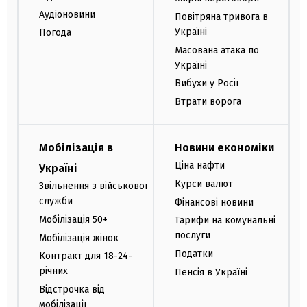
Аудіоновини
Повітряна тривога в
Україні
Погода
Масована атака по
Україні
Вибухи у Росії
Втрати ворога
Мобілізація в
Новини економіки
Ціна нафти
Україні
Курси валют
Звільнення з військової
служби
Фінансові новини
Мобілізація 50+
Тарифи на комунальні
послуги
Мобілізація жінок
Податки
Контракт для 18-24-
річних
Пенсія в Україні
Відстрочка від
мобілізації