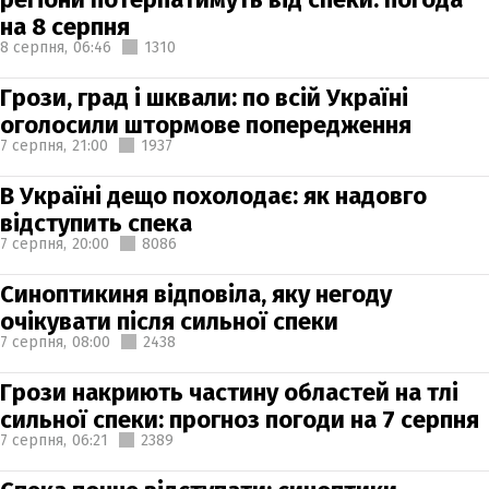
на 8 серпня
8 серпня,
06:46
1310
Грози, град і шквали: по всій Україні
оголосили штормове попередження
7 серпня,
21:00
1937
В Україні дещо похолодає: як надовго
відступить спека
7 серпня,
20:00
8086
Синоптикиня відповіла, яку негоду
очікувати після сильної спеки
7 серпня,
08:00
2438
Грози накриють частину областей на тлі
сильної спеки: прогноз погоди на 7 серпня
7 серпня,
06:21
2389