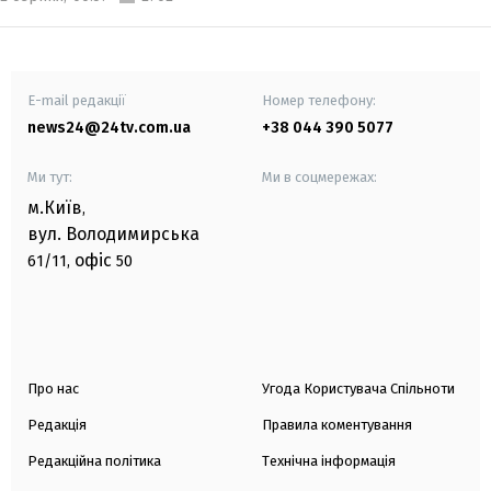
E-mail редакції
Номер телефону:
news24@24tv.com.ua
+38 044 390 5077
Ми тут:
Ми в соцмережах:
м.Київ
,
вул. Володимирська
офіс
61/11,
50
Про нас
Угода Користувача Спільноти
Редакція
Правила коментування
Редакційна політика
Технічна інформація