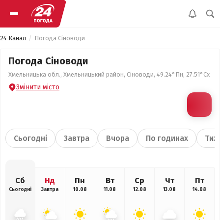
24 Канал
Погода Сіноводи
Погода Сіноводи
Хмельницька обл., Хмельницький район, Сіноводи, 49.24°Пн, 27.51°Сх
Змінити місто
Сьогодні
Завтра
Вчора
По годинах
Тиж
Сб
Нд
Пн
Вт
Ср
Чт
Пт
Сьогодні
Завтра
10.08
11.08
12.08
13.08
14.08