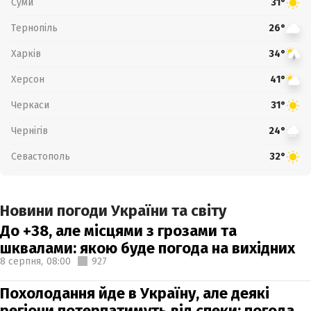
Суми
31°
Тернопіль
26°
Харків
34°
Херсон
41°
Черкаси
31°
Чернігів
24°
Севастополь
32°
Новини погоди України та світу
До +38, але місцями з грозами та
шквалами: якою буде погода на вихідних
8 серпня,
08:00
927
Похолодання йде в Україну, але деякі
регіони потерпатимуть від спеки: погода