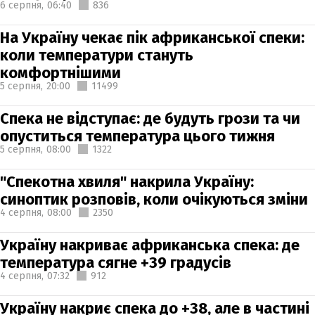
6 серпня,
06:40
836
На Україну чекає пік африканської спеки:
коли температури стануть
комфортнішими
5 серпня,
20:00
11499
Спека не відступає: де будуть грози та чи
опуститься температура цього тижня
5 серпня,
08:00
1322
"Спекотна хвиля" накрила Україну:
синоптик розповів, коли очікуються зміни
4 серпня,
08:00
2350
Україну накриває африканська спека: де
температура сягне +39 градусів
4 серпня,
07:32
912
Україну накриє спека до +38, але в частині