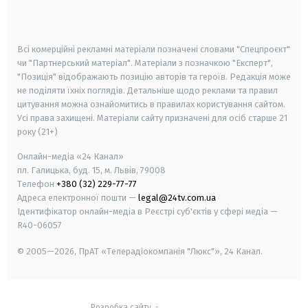
smart tv
samsung smart tv
Всі комерційні рекламні матеріали позначені словами "Спецпроєкт"
чи "Партнерський матеріал". Матеріали з позначкою "Експерт",
"Позиція" відображають позицію авторів та героїв. Редакція може
не поділяти їхніх поглядів. Детальніше щодо реклами та правил
цитування можна ознайомитись в правилах користування сайтом.
Усі права захищені.
Матеріали сайту призначені для осіб старше
21
року (21+)
Онлайн-медіа «24 Канал»
пл. Галицька, буд. 15, м. Львів, 79008
Телефон
+380 (32) 229-77-77
Адреса електронної пошти —
legal@24tv.com.ua
Ідентифікатор онлайн-медіа в Реєстрі суб'єктів у сфері медіа —
R40-06057
© 2005—2026,
ПрАТ «Телерадіокомпанія "Люкс"», 24 Канал.
Розробка сайту
-