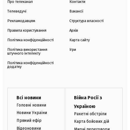
Про телеканал
Контакти
Телеведучі
Вакансії
Рекламодавцям
Структура власності
Правила користування
Архів
Політика конфіденційності
Карта сайту
Політика використання
Ігри
штучного інтелекту
Політика конфіденційності
додатку
Всі новини
Війна Росії з
Головні новини
Україною
Новини України
Ракетні обстріли
Прямий ефір
Карта бойових дій
Відеоновини
Мирні переговори