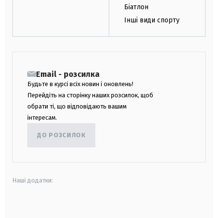
Біатлон
Інші види спорту
Email - розсилка
Будьте в курсі всіх новин і оновлень!
Перейдіть на сторінку наших розсилок, щоб
обрати ті, що відповідають вашим
інтересам.
ДО РОЗСИЛОК
Наші додатки:
android
apple