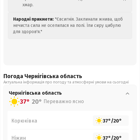
хмар.
Народні прикмети:
"Євсигнія. Заклинали жнива, щоб
нечиста сила не оселилася на полі. Їли сиру цибулю
для здоров'я."
Погода Чернігівська
область
Актуальна інформація про погоду та атмосферні умови на сьогодні
Чернігівська
область
37°
20°
Переважно ясно
Корюківка
37°
/
20°
Ніжин
37°
/
20°