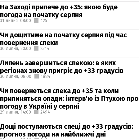
На Заході припече до +35: якою буде
погода на початку серпня
31 липня,
08:00
425
Чи дощитиме на початку серпня під час
повернення спеки
30 липня,
20:00
2314
Липень завершиться спекою: в яких
регіонах знову пригріє до +33 градусів
30 липня,
08:00
1884
Чи повернеться спека до +35 та коли
припиняться опади: інтерв'ю із Птухою про
погоду в Україні у серпні
29 липня,
14:00
2494
Дощі поступаються спеці до +33 градусів:
прогноз погоди на найближчі дні