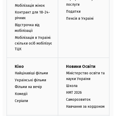
послуги
Мобілізація жінок
Податки
Контракт для 18-24-
річних
Пенсія в Україні
Відстрочка від
мобілізації
Мобілізація в Україні:
скільки осіб мобілізує
ТЦК
Кіно
Новини Освіти
Найцікавіші фільми
Міністерство освіти та
науки України
Українські фільми
Школа
Фільми на вечір
НМТ 2026
Комедії
Саморозвиток
Серіали
Навчання за кордоном