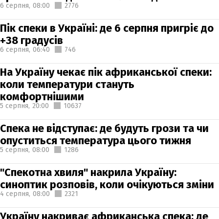
6 серпня,
08:00
2776
Пік спеки в Україні: де 6 серпня пригріє до
+38 градусів
6 серпня,
06:40
746
На Україну чекає пік африканської спеки:
коли температури стануть
комфортнішими
5 серпня,
20:00
10637
Спека не відступає: де будуть грози та чи
опуститься температура цього тижня
5 серпня,
08:00
1286
"Спекотна хвиля" накрила Україну:
синоптик розповів, коли очікуються зміни
4 серпня,
08:00
2321
Україну накриває африканська спека: де