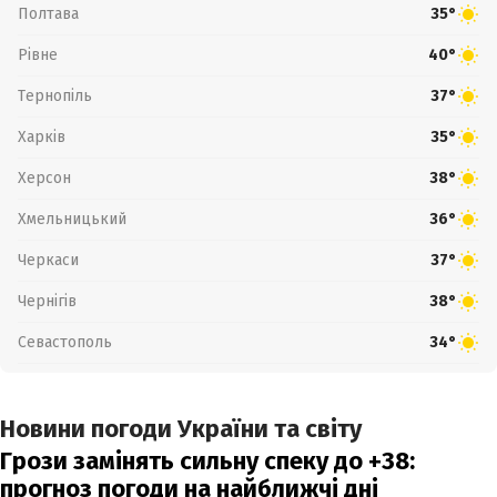
Полтава
35°
Рівне
40°
Тернопіль
37°
Харків
35°
Херсон
38°
Хмельницький
36°
Черкаси
37°
Чернігів
38°
Севастополь
34°
Новини погоди України та світу
Грози замінять сильну спеку до +38:
прогноз погоди на найближчі дні