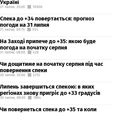
Україні
31 липня,
20:00
10906
Спека до +34 повертається: прогноз
погоди на 31 липня
31 липня,
09:15
934
На Заході припече до +35: якою буде
погода на початку серпня
31 липня,
08:00
428
Чи дощитиме на початку серпня під час
повернення спеки
30 липня,
20:00
2315
Липень завершиться спекою: в яких
регіонах знову пригріє до +33 градусів
30 липня,
08:00
1884
Чи повернеться спека до +35 та коли