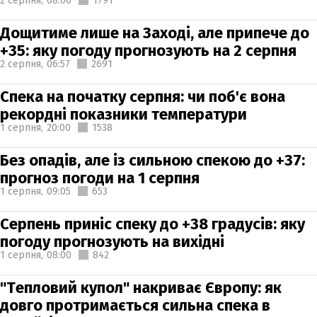
2 серпня,
08:00
1791
Дощитиме лише на Заході, але припече до
+35: яку погоду прогнозують на 2 серпня
2 серпня,
06:57
2691
Спека на початку серпня: чи поб'є вона
рекордні показники температури
1 серпня,
20:00
1538
Без опадів, але із сильною спекою до +37:
прогноз погоди на 1 серпня
1 серпня,
09:05
653
Серпень приніс спеку до +38 градусів: яку
погоду прогнозують на вихідні
1 серпня,
08:00
842
"Тепловий купол" накриває Європу: як
довго протримається сильна спека в