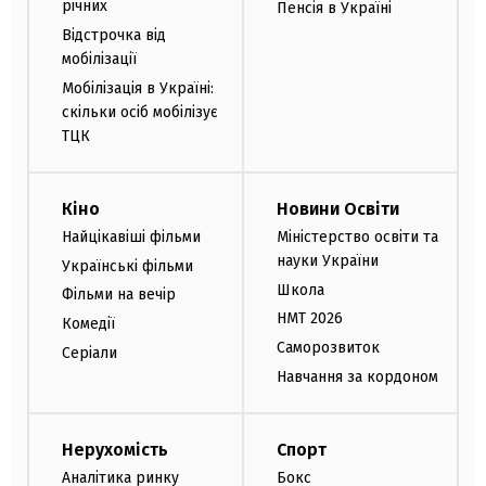
річних
Пенсія в Україні
Відстрочка від
мобілізації
Мобілізація в Україні:
скільки осіб мобілізує
ТЦК
Кіно
Новини Освіти
Найцікавіші фільми
Міністерство освіти та
науки України
Українські фільми
Школа
Фільми на вечір
НМТ 2026
Комедії
Саморозвиток
Серіали
Навчання за кордоном
Нерухомість
Спорт
Аналітика ринку
Бокс