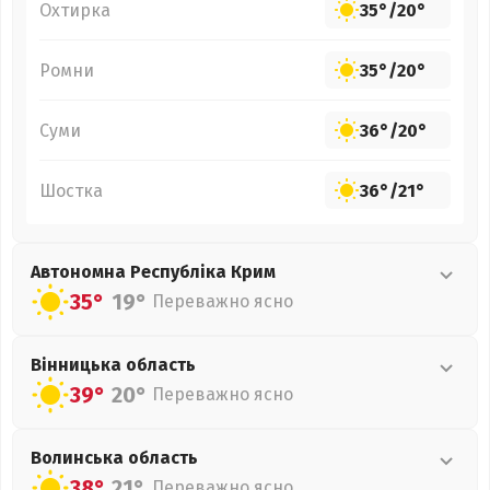
Охтирка
35°
/
20°
Ромни
35°
/
20°
Суми
36°
/
20°
Шостка
36°
/
21°
Автономна Республіка Крим
35°
19°
Переважно ясно
Вінницька
область
39°
20°
Переважно ясно
Волинська
область
38°
21°
Переважно ясно