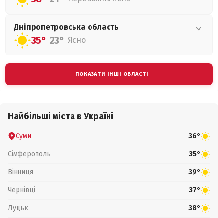
Дніпропетровська
область
35°
23°
Ясно
ПОКАЗАТИ ІНШІ ОБЛАСТІ
Найбільші міста в Україні
Суми
36°
Сімферополь
35°
Вінниця
39°
Чернівці
37°
Луцьк
38°