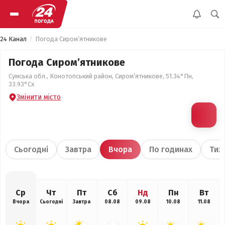
24 Канал
Погода Сиром’ятникове
Погода Сиром’ятникове
Сумська обл., Конотопський район, Сиром’ятникове, 51.34°Пн,
33.93°Сх
Змінити місто
Сьогодні
Завтра
Вчора
По годинах
Тиж
Ср
Чт
Пт
Сб
Нд
Пн
Вт
Вчора
Сьогодні
Завтра
08.08
09.08
10.08
11.08