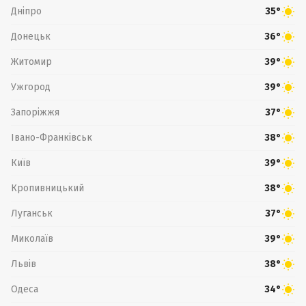
Дніпро
35°
Донецьк
36°
Житомир
39°
Ужгород
39°
Запоріжжя
37°
Івано-Франківськ
38°
Київ
39°
Кропивницький
38°
Луганськ
37°
Миколаїв
39°
Львів
38°
Одеса
34°