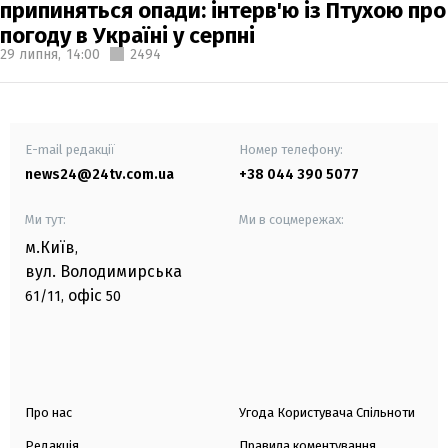
припиняться опади: інтерв'ю із Птухою про
погоду в Україні у серпні
29 липня,
14:00
2494
E-mail редакції
Номер телефону:
news24@24tv.com.ua
+38 044 390 5077
Ми тут:
Ми в соцмережах:
м.Київ
,
вул. Володимирська
офіс
61/11,
50
Про нас
Угода Користувача Спільноти
Редакція
Правила коментування