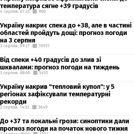
температура сягне +39 градусів
4 серпня,
07:32
900
Україну накриє спека до +38, але в частині
областей пройдуть дощі: прогноз погоди
на 3 серпня
3 серпня,
09:27
10931
Від спеки +40 градусів до злив зі
шквалами: прогноз погоди на тиждень
3 серпня,
08:00
5453
Україну накрив "тепловий купол": у 5
регіонах зафіксували температурні
рекорди
2 серпня,
14:52
3649
До +37 та локальні грози: синоптики дали
прогноз погоди на початок нового тижня