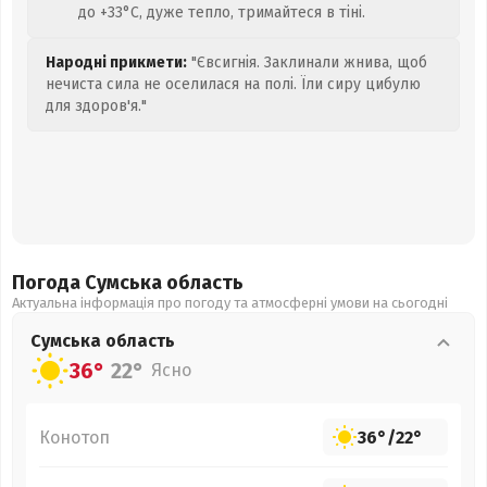
до +33°C, дуже тепло, тримайтеся в тіні.
Народні прикмети:
"Євсигнія. Заклинали жнива, щоб
нечиста сила не оселилася на полі. Їли сиру цибулю
для здоров'я."
Погода Сумська
область
Актуальна інформація про погоду та атмосферні умови на сьогодні
Сумська
область
36°
22°
Ясно
Конотоп
36°
/
22°