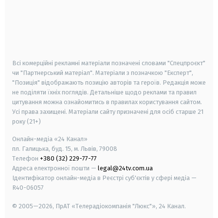
android
apple
smart tv
samsung smart tv
Всі комерційні рекламні матеріали позначені словами "Спецпроєкт"
чи "Партнерський матеріал". Матеріали з позначкою "Експерт",
"Позиція" відображають позицію авторів та героїв. Редакція може
не поділяти їхніх поглядів. Детальніше щодо реклами та правил
цитування можна ознайомитись в правилах користування сайтом.
Усі права захищені.
Матеріали сайту призначені для осіб старше
21
року (21+)
Онлайн-медіа «24 Канал»
пл. Галицька, буд. 15, м. Львів, 79008
Телефон
+380 (32) 229-77-77
Адреса електронної пошти —
legal@24tv.com.ua
Ідентифікатор онлайн-медіа в Реєстрі суб'єктів у сфері медіа —
R40-06057
© 2005—2026,
ПрАТ «Телерадіокомпанія "Люкс"», 24 Канал.