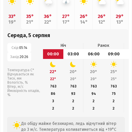
33°
35°
36°
27°
26°
26°
29°
19°
21°
22°
17°
14°
12°
13°
Середа, 5 серпня
Ніч
Ранок
Схід:
05:14
00:00
03:00
06:00
09:00
1
Захід:
20:26
Температура С°
22°
20°
20°
25°
Відчувається як
Тиск, мм
22°
20°
20°
25°
Вологість, %
763
763
763
763
Вітер, м/с
Ймовірність опадів,
86
93
94
75
%
3
2
2
2
2
2
2
2
До обіду майже безхмарно, ледь відчутний вітер
до 3 м/с. Температура коливатиметься від +19°C