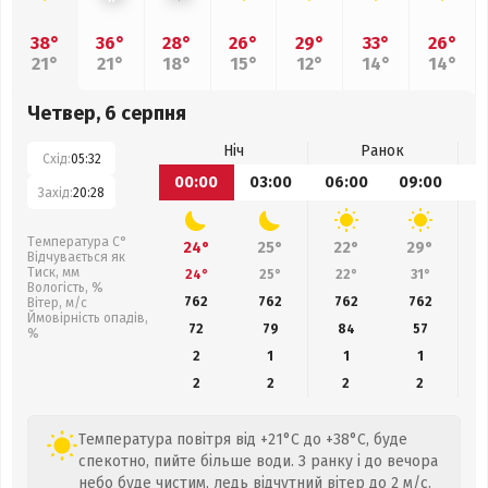
38°
36°
28°
26°
29°
33°
26°
21°
21°
18°
15°
12°
14°
14°
Четвер, 6 серпня
Ніч
Ранок
Схід:
05:32
00:00
03:00
06:00
09:00
1
Захід:
20:28
Температура С°
24°
25°
22°
29°
Відчувається як
Тиск, мм
24°
25°
22°
31°
Вологість, %
762
762
762
762
Вітер, м/с
Ймовірність опадів,
72
79
84
57
%
2
1
1
1
2
2
2
2
Температура повітря від +21°C до +38°C, буде
спекотно, пийте більше води. З ранку і до вечора
небо буде чистим, ледь відчутний вітер до 2 м/с.