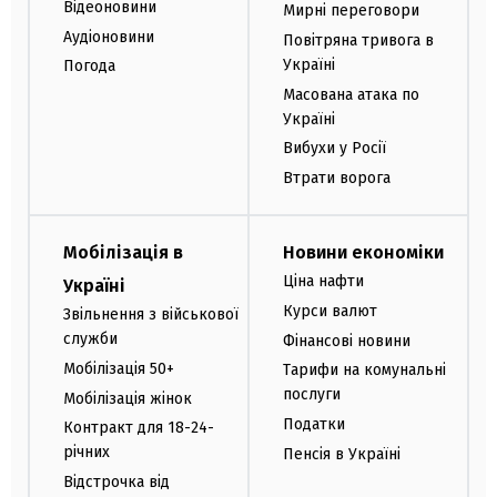
Відеоновини
Мирні переговори
Аудіоновини
Повітряна тривога в
Україні
Погода
Масована атака по
Україні
Вибухи у Росії
Втрати ворога
Мобілізація в
Новини економіки
Ціна нафти
Україні
Курси валют
Звільнення з військової
служби
Фінансові новини
Мобілізація 50+
Тарифи на комунальні
послуги
Мобілізація жінок
Податки
Контракт для 18-24-
річних
Пенсія в Україні
Відстрочка від