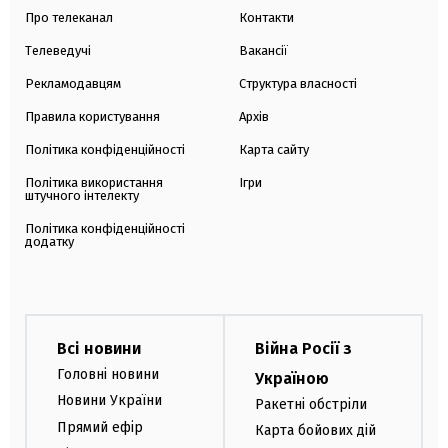
Про телеканал
Контакти
Телеведучі
Вакансії
Рекламодавцям
Структура власності
Правила користування
Архів
Політика конфіденційності
Карта сайту
Політика використання
Ігри
штучного інтелекту
Політика конфіденційності
додатку
Всі новини
Війна Росії з
Головні новини
Україною
Новини України
Ракетні обстріли
Прямий ефір
Карта бойових дій