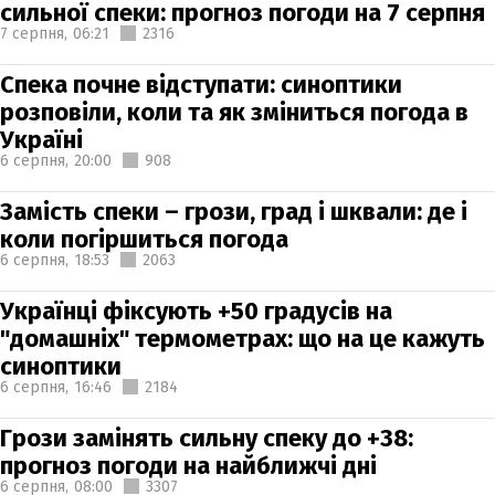
сильної спеки: прогноз погоди на 7 серпня
7 серпня,
06:21
2316
Спека почне відступати: синоптики
розповіли, коли та як зміниться погода в
Україні
6 серпня,
20:00
908
Замість спеки – грози, град і шквали: де і
коли погіршиться погода
6 серпня,
18:53
2063
Українці фіксують +50 градусів на
"домашніх" термометрах: що на це кажуть
синоптики
6 серпня,
16:46
2184
Грози замінять сильну спеку до +38:
прогноз погоди на найближчі дні
6 серпня,
08:00
3307