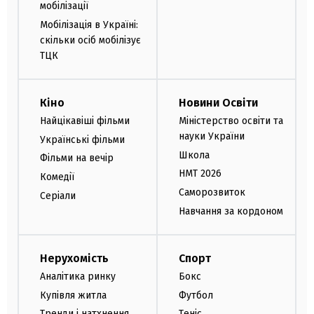
мобілізації
Мобілізація в Україні:
скільки осіб мобілізує
ТЦК
Кіно
Новини Освіти
Найцікавіші фільми
Міністерство освіти та
науки України
Українські фільми
Школа
Фільми на вечір
НМТ 2026
Комедії
Саморозвиток
Серіали
Навчання за кордоном
Нерухомість
Спорт
Аналітика ринку
Бокс
Купівля житла
Футбол
Тренди і натхнення
Теніс