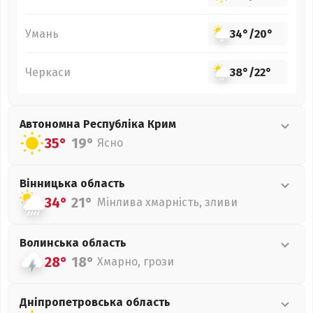
Умань
34°
/
20°
Черкаси
38°
/
22°
Автономна Республіка Крим
35°
19°
Ясно
Вінницька
область
34°
21°
Мінлива хмарність, зливи
Волинська
область
28°
18°
Хмарно, грози
Дніпропетровська
область