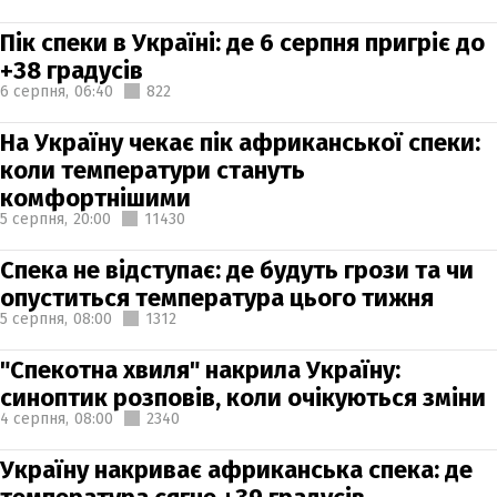
Пік спеки в Україні: де 6 серпня пригріє до
+38 градусів
6 серпня,
06:40
822
На Україну чекає пік африканської спеки:
коли температури стануть
комфортнішими
5 серпня,
20:00
11430
Спека не відступає: де будуть грози та чи
опуститься температура цього тижня
5 серпня,
08:00
1312
"Спекотна хвиля" накрила Україну:
синоптик розповів, коли очікуються зміни
4 серпня,
08:00
2340
Україну накриває африканська спека: де