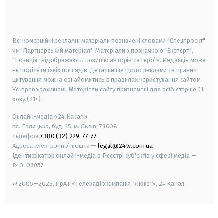
smart tv
samsung smart tv
Всі комерційні рекламні матеріали позначені словами "Спецпроєкт"
чи "Партнерський матеріал". Матеріали з позначкою "Експерт",
"Позиція" відображають позицію авторів та героїв. Редакція може
не поділяти їхніх поглядів. Детальніше щодо реклами та правил
цитування можна ознайомитись в правилах користування сайтом.
Усі права захищені.
Матеріали сайту призначені для осіб старше
21
року (21+)
Онлайн-медіа «24 Канал»
пл. Галицька, буд. 15, м. Львів, 79008
Телефон
+380 (32) 229-77-77
Адреса електронної пошти —
legal@24tv.com.ua
Ідентифікатор онлайн-медіа в Реєстрі суб'єктів у сфері медіа —
R40-06057
© 2005—2026,
ПрАТ «Телерадіокомпанія "Люкс"», 24 Канал.