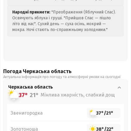
Народні прикмети:
"Преображення (Яблучний Спас).
Освячують яблука і груші. "Прийшов Спас — пішло
літо від нас". Сухий день — суха осінь, мокрий —
мокра. Ночі стають по-справжньому холодними."
Погода Черкаська
область
Актуальна інформація про погоду та атмосферні умови на сьогодні
Черкаська
область
37°
21°
Мінлива хмарність, слабкий дощ
Звенигородка
37°
/
21°
Золотоноша
38°
/
22°