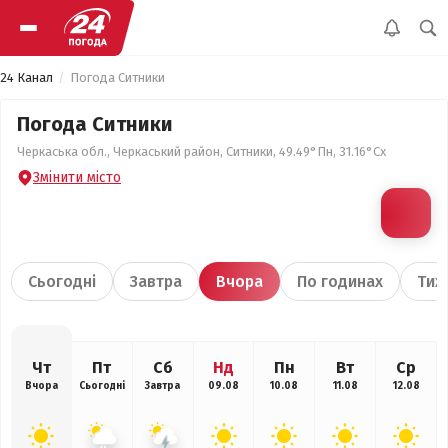
24 Канал
Погода Ситники
Погода Ситники
Черкаська обл., Черкаський район, Ситники, 49.49°Пн, 31.16°Сх
Змінити місто
Сьогодні
Завтра
Вчора
По годинах
Тиж
Чт
Пт
Сб
Нд
Пн
Вт
Ср
Вчора
Сьогодні
Завтра
09.08
10.08
11.08
12.08