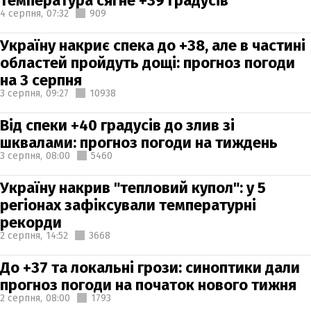
температура сягне +39 градусів
4 серпня,
07:32
909
Україну накриє спека до +38, але в частині
областей пройдуть дощі: прогноз погоди
на 3 серпня
3 серпня,
09:27
10938
Від спеки +40 градусів до злив зі
шквалами: прогноз погоди на тиждень
3 серпня,
08:00
5460
Україну накрив "тепловий купол": у 5
регіонах зафіксували температурні
рекорди
2 серпня,
14:52
3668
До +37 та локальні грози: синоптики дали
прогноз погоди на початок нового тижня
2 серпня,
08:00
1793