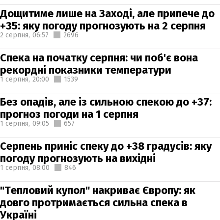
Дощитиме лише на Заході, але припече до
+35: яку погоду прогнозують на 2 серпня
2 серпня,
06:57
2696
Спека на початку серпня: чи поб'є вона
рекордні показники температури
1 серпня,
20:00
1539
Без опадів, але із сильною спекою до +37:
прогноз погоди на 1 серпня
1 серпня,
09:05
657
Серпень приніс спеку до +38 градусів: яку
погоду прогнозують на вихідні
1 серпня,
08:00
846
"Тепловий купол" накриває Європу: як
довго протримається сильна спека в
Україні