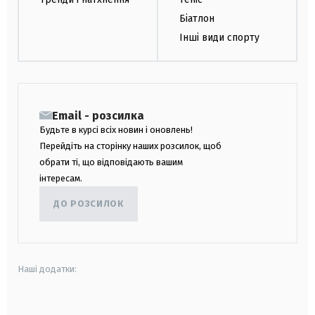
Біатлон
Інші види спорту
Email - розсилка
Будьте в курсі всіх новин і оновлень!
Перейдіть на сторінку наших розсилок, щоб
обрати ті, що відповідають вашим
інтересам.
ДО РОЗСИЛОК
Наші додатки:
android
apple