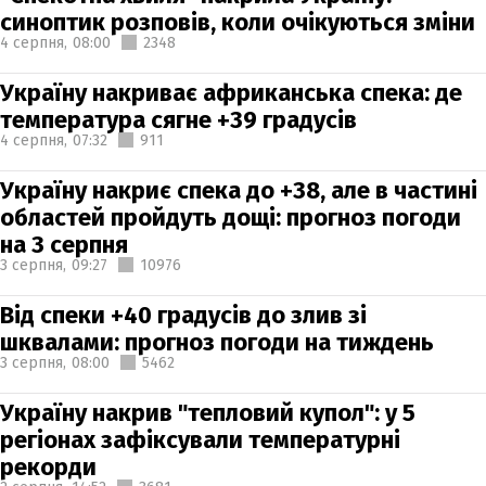
синоптик розповів, коли очікуються зміни
4 серпня,
08:00
2348
Україну накриває африканська спека: де
температура сягне +39 градусів
4 серпня,
07:32
911
Україну накриє спека до +38, але в частині
областей пройдуть дощі: прогноз погоди
на 3 серпня
3 серпня,
09:27
10976
Від спеки +40 градусів до злив зі
шквалами: прогноз погоди на тиждень
3 серпня,
08:00
5462
Україну накрив "тепловий купол": у 5
регіонах зафіксували температурні
рекорди