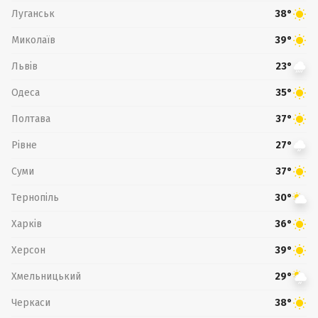
Луганськ
38°
Миколаїв
39°
Львів
23°
Одеса
35°
Полтава
37°
Рівне
27°
Суми
37°
Тернопіль
30°
Харків
36°
Херсон
39°
Хмельницький
29°
Черкаси
38°