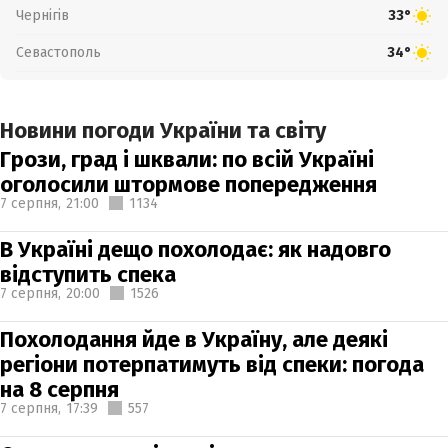
Чернігів
33°
Севастополь
34°
Новини погоди України та світу
Грози, град і шквали: по всій Україні
оголосили штормове попередження
7 серпня,
21:00
1134
В Україні дещо похолодає: як надовго
відступить спека
7 серпня,
20:00
1526
Похолодання йде в Україну, але деякі
регіони потерпатимуть від спеки: погода
на 8 серпня
7 серпня,
17:39
557