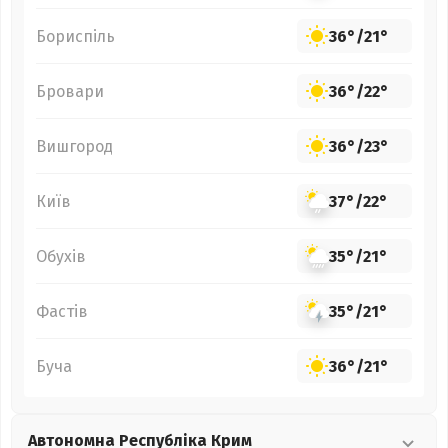
Бориспіль
36°
/
21°
Бровари
36°
/
22°
Вишгород
36°
/
23°
Київ
37°
/
22°
Обухів
35°
/
21°
Фастів
35°
/
21°
Буча
36°
/
21°
Автономна Республіка Крим