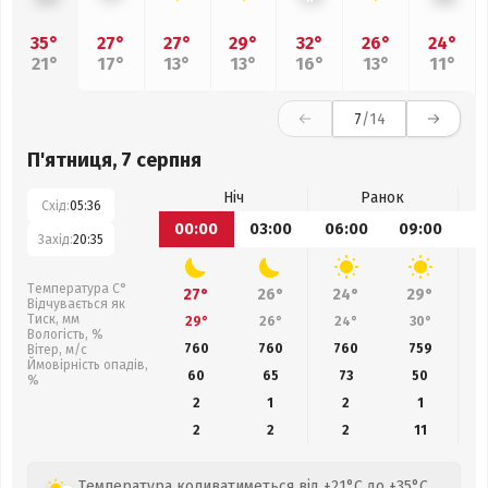
35°
27°
27°
29°
32°
26°
24°
21°
17°
13°
13°
16°
13°
11°
7
/14
П'ятниця, 7 серпня
Ніч
Ранок
Схід:
05:36
00:00
03:00
06:00
09:00
1
Захід:
20:35
Температура С°
27°
26°
24°
29°
Відчувається як
Тиск, мм
29°
26°
24°
30°
Вологість, %
760
760
760
759
Вітер, м/с
Ймовірність опадів,
60
65
73
50
%
2
1
2
1
2
2
2
11
Температура коливатиметься від +21°C до +35°C,