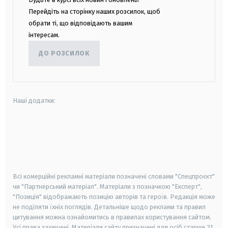
Перейдіть на сторінку наших розсилок, щоб
обрати ті, що відповідають вашим
інтересам.
ДО РОЗСИЛОК
Наші додатки:
android
apple
smart tv
samsung smart tv
Всі комерційні рекламні матеріали позначені словами "Спецпроєкт"
чи "Партнерський матеріал". Матеріали з позначкою "Експерт",
"Позиція" відображають позицію авторів та героїв. Редакція може
не поділяти їхніх поглядів. Детальніше щодо реклами та правил
цитування можна ознайомитись в правилах користування сайтом.
Усі права захищені.
Матеріали сайту призначені для осіб старше
21