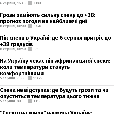
6 серпня,
16:46
2308
Грози замінять сильну спеку до +38:
прогноз погоди на найближчі дні
6 серпня,
08:00
3340
Пік спеки в Україні: де 6 серпня пригріє до
+38 градусів
6 серпня,
06:40
830
На Україну чекає пік африканської спеки:
коли температури стануть
комфортнішими
5 серпня,
20:00
11475
Спека не відступає: де будуть грози та чи
опуститься температура цього тижня
5 серпня,
08:00
1319
"Спекотна хвиля" накрила Україну: