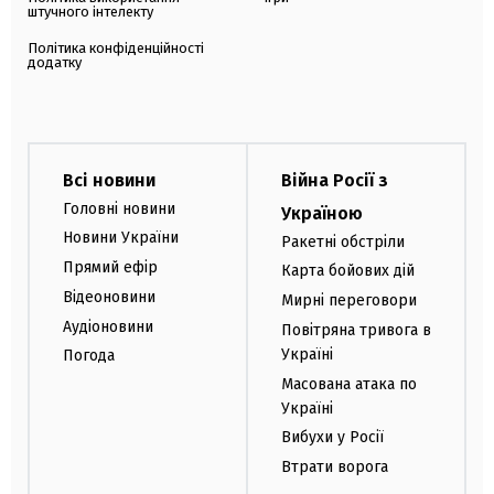
штучного інтелекту
Політика конфіденційності
додатку
Всі новини
Війна Росії з
Головні новини
Україною
Новини України
Ракетні обстріли
Прямий ефір
Карта бойових дій
Відеоновини
Мирні переговори
Аудіоновини
Повітряна тривога в
Україні
Погода
Масована атака по
Україні
Вибухи у Росії
Втрати ворога