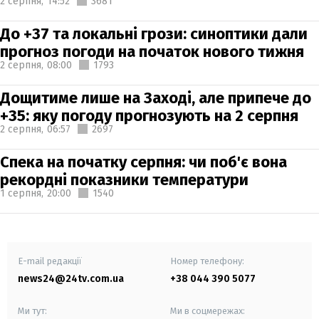
2 серпня,
14:52
3681
До +37 та локальні грози: синоптики дали
прогноз погоди на початок нового тижня
2 серпня,
08:00
1793
Дощитиме лише на Заході, але припече до
+35: яку погоду прогнозують на 2 серпня
2 серпня,
06:57
2697
Спека на початку серпня: чи поб'є вона
рекордні показники температури
1 серпня,
20:00
1540
E-mail редакції
Номер телефону:
news24@24tv.com.ua
+38 044 390 5077
Ми тут:
Ми в соцмережах: