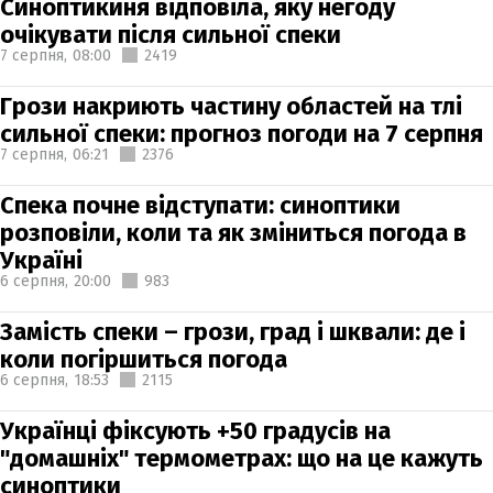
Синоптикиня відповіла, яку негоду
очікувати після сильної спеки
7 серпня,
08:00
2419
Грози накриють частину областей на тлі
сильної спеки: прогноз погоди на 7 серпня
7 серпня,
06:21
2376
Спека почне відступати: синоптики
розповіли, коли та як зміниться погода в
Україні
6 серпня,
20:00
983
Замість спеки – грози, град і шквали: де і
коли погіршиться погода
6 серпня,
18:53
2115
Українці фіксують +50 градусів на
"домашніх" термометрах: що на це кажуть
синоптики