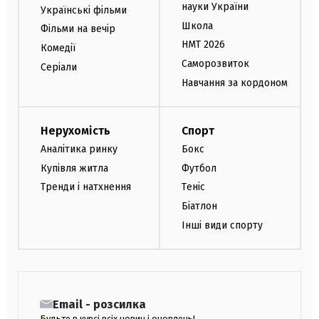
науки України
Українські фільми
Школа
Фільми на вечір
НМТ 2026
Комедії
Саморозвиток
Серіали
Навчання за кордоном
Нерухомість
Спорт
Аналітика ринку
Бокс
Купівля житла
Футбол
Тренди і натхнення
Теніс
Біатлон
Інші види спорту
Email - розсилка
Будьте в курсі всіх новин і оновлень!