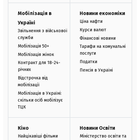
Мобілізація в
Новини економіки
Ціна нафти
Україні
Курси валют
Звільнення з військової
служби
Фінансові новини
Мобілізація 50+
Тарифи на комунальні
послуги
Мобілізація жінок
Податки
Контракт для 18-24-
річних
Пенсія в Україні
Відстрочка від
мобілізації
Мобілізація в Україні:
скільки осіб мобілізує
ТЦК
Кіно
Новини Освіти
Найцікавіші фільми
Міністерство освіти та