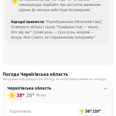
температура, подбайте про достатнє вживання
рідини. До вечора небо буде безхмарним.
Народні прикмети:
"Преображення (Яблучний Спас).
Освячують яблука і груші. "Прийшов Спас — пішло
літо від нас". Сухий день — суха осінь, мокрий —
мокра. Ночі стають по-справжньому холодними."
Погода Чернігівська
область
Актуальна інформація про погоду та атмосферні умови на сьогодні
Чернігівська
область
38°
20°
Ясно
Корюківка
38°
/
20°