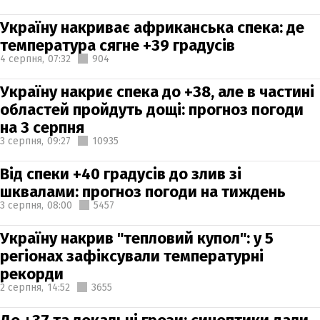
Україну накриває африканська спека: де
температура сягне +39 градусів
4 серпня,
07:32
904
Україну накриє спека до +38, але в частині
областей пройдуть дощі: прогноз погоди
на 3 серпня
3 серпня,
09:27
10935
Від спеки +40 градусів до злив зі
шквалами: прогноз погоди на тиждень
3 серпня,
08:00
5457
Україну накрив "тепловий купол": у 5
регіонах зафіксували температурні
рекорди
2 серпня,
14:52
3655