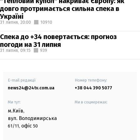
"Тепловий купол" накриває Європу: як
довго протримається сильна спека в
Україні
31 липня,
20:00
10910
Спека до +34 повертається: прогноз
погоди на 31 липня
31 липня,
09:15
939
E-mail редакції
Номер телефону:
news24@24tv.com.ua
+38 044 390 5077
Ми тут:
Ми в соцмережах:
м.Київ
,
вул. Володимирська
офіс
61/11,
50