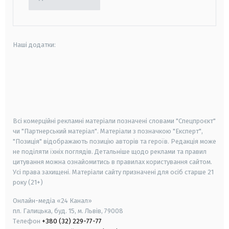
Наші додатки:
android
apple
smart tv
samsung smart tv
Всі комерційні рекламні матеріали позначені словами "Спецпроєкт"
чи "Партнерський матеріал". Матеріали з позначкою "Експерт",
"Позиція" відображають позицію авторів та героїв. Редакція може
не поділяти їхніх поглядів. Детальніше щодо реклами та правил
цитування можна ознайомитись в правилах користування сайтом.
Усі права захищені.
Матеріали сайту призначені для осіб старше
21
року (21+)
Онлайн-медіа «24 Канал»
пл. Галицька, буд. 15, м. Львів, 79008
Телефон
+380 (32) 229-77-77