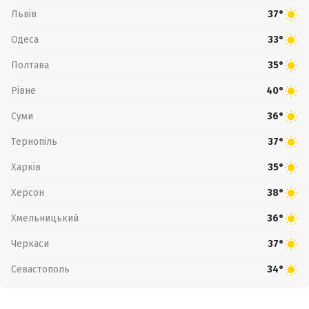
Львів
37°
Одеса
33°
Полтава
35°
Рівне
40°
Суми
36°
Тернопіль
37°
Харків
35°
Херсон
38°
Хмельницький
36°
Черкаси
37°
Севастополь
34°