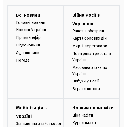
Всі новини
Війна Росії з
Головні новини
Україною
Новини України
Ракетні обстріли
Прямий ефір
Карта бойових дій
Відеоновини
Мирні переговори
Аудіоновини
Повітряна тривога в
Україні
Погода
Масована атака по
Україні
Вибухи у Росії
Втрати ворога
Мобілізація в
Новини економіки
Ціна нафти
Україні
Курси валют
Звільнення з військової