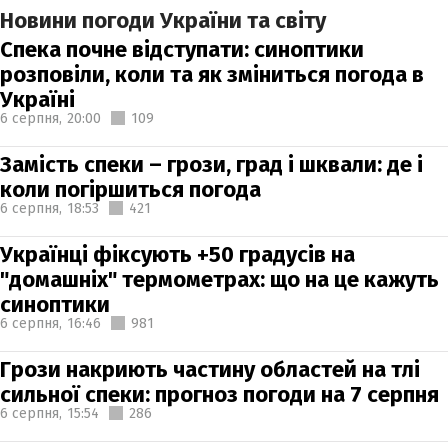
Новини погоди України та світу
Спека почне відступати: синоптики
розповіли, коли та як зміниться погода в
Україні
6 серпня,
20:00
109
Замість спеки – грози, град і шквали: де і
коли погіршиться погода
6 серпня,
18:53
421
Українці фіксують +50 градусів на
"домашніх" термометрах: що на це кажуть
синоптики
6 серпня,
16:46
981
Грози накриють частину областей на тлі
сильної спеки: прогноз погоди на 7 серпня
6 серпня,
15:54
286