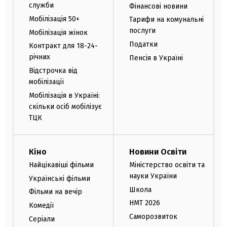
служби
Фінансові новини
Мобілізація 50+
Тарифи на комунальні
послуги
Мобілізація жінок
Податки
Контракт для 18-24-
річних
Пенсія в Україні
Відстрочка від
мобілізації
Мобілізація в Україні:
скільки осіб мобілізує
ТЦК
Кіно
Новини Освіти
Найцікавіші фільми
Міністерство освіти та
науки України
Українські фільми
Школа
Фільми на вечір
НМТ 2026
Комедії
Саморозвиток
Серіали