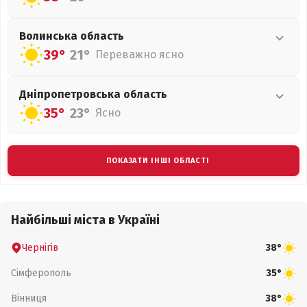
Волинська
область
39°
21°
Переважно ясно
Дніпропетровська
область
35°
23°
Ясно
ПОКАЗАТИ ІНШІ ОБЛАСТІ
Найбільші міста в Україні
Чернігів
38°
Сімферополь
35°
Вінниця
38°