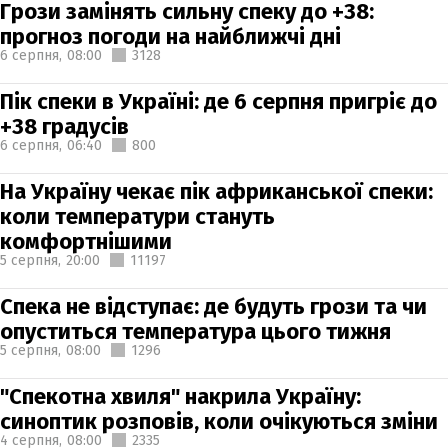
Грози замінять сильну спеку до +38:
прогноз погоди на найближчі дні
6 серпня,
08:00
3128
Пік спеки в Україні: де 6 серпня пригріє до
+38 градусів
6 серпня,
06:40
800
На Україну чекає пік африканської спеки:
коли температури стануть
комфортнішими
5 серпня,
20:00
11197
Спека не відступає: де будуть грози та чи
опуститься температура цього тижня
5 серпня,
08:00
1296
"Спекотна хвиля" накрила Україну:
синоптик розповів, коли очікуються зміни
4 серпня,
08:00
2335