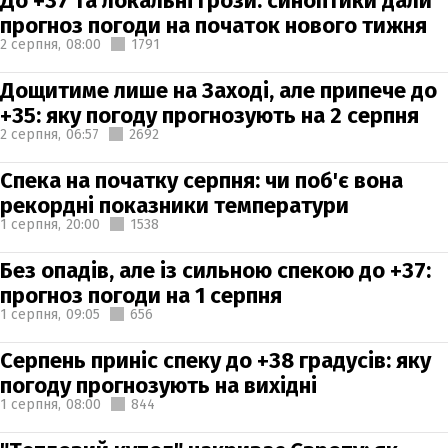
До +37 та локальні грози: синоптики дали
прогноз погоди на початок нового тижня
2 серпня,
08:00
1791
Дощитиме лише на Заході, але припече до
+35: яку погоду прогнозують на 2 серпня
2 серпня,
06:57
2692
Спека на початку серпня: чи поб'є вона
рекордні показники температури
1 серпня,
20:00
1538
Без опадів, але із сильною спекою до +37:
прогноз погоди на 1 серпня
1 серпня,
09:05
656
Серпень приніс спеку до +38 градусів: яку
погоду прогнозують на вихідні
1 серпня,
08:00
844