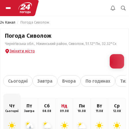
24 Канал
Погода Сиволож
Погода Сиволож
Чернігівська обл., Ніжинський район, Сиволож, 51.12°Пн, 32.32°Сх
Змінити місто
Сьогодні
Завтра
Вчора
По годинах
Тиж
Чт
Пт
Сб
Нд
Пн
Вт
Ср
Сьогодні
Завтра
08.08
09.08
10.08
11.08
12.08