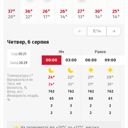
37°
36°
26°
26°
27°
30°
25°
20°
22°
17°
14°
13°
14°
14°
7
/14
Четвер, 6 серпня
Ніч
Ранок
Схід:
05:21
00:00
03:00
06:00
09:00
1
Захід:
20:29
Температура С°
24°
22°
21°
29°
Відчувається як
Тиск, мм
24°
22°
21°
30°
Вологість, %
762
762
762
762
Вітер, м/с
Ймовірність опадів,
65
69
80
61
%
3
3
2
2
2
2
2
2
На термометрі від +20°C до +37°C, висока