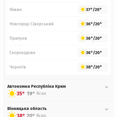
Ніжин
37°
/
20°
Новгород-Сіверський
36°
/
20°
Прилуки
36°
/
20°
Скороходове
36°
/
20°
Чернігів
38°
/
20°
Автономна Республіка Крим
35°
19°
Ясно
Вінницька
область
38°
20°
Ясно