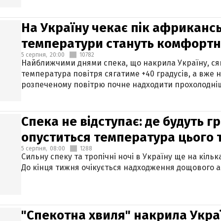
На Україну чекає пік африкансь
температури стануть комфорт
5 серпня,
20:00
10782
Найближчими днями спека, що накрила Україну, сяг
температура повітря сягатиме +40 градусів, а вже 
розпеченому повітрю почне надходити прохолодніш
Спека не відступає: де будуть г
опуститься температура цього
5 серпня,
08:00
1288
Сильну спеку та тропічні ночі в Україну ще на кіль
До кінця тижня очікується надходження дощового 
"Спекотна хвиля" накрила Укра