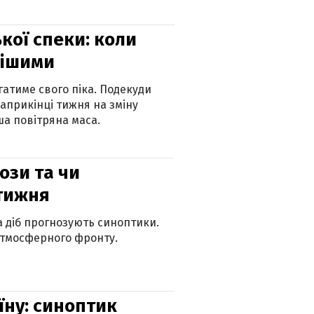
кої спеки: коли
нішими
атиме свого піка. Подекуди
наприкінці тижня на зміну
а повітряна маса.
рози та чи
 тижня
ка діб прогнозують синоптики.
атмосферного фронту.
їну: синоптик