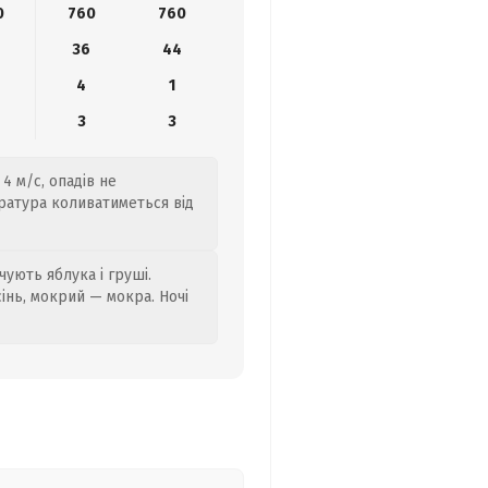
0
760
760
36
44
4
1
3
3
4 м/с, опадів не
ратура коливатиметься від
ують яблука і груші.
сінь, мокрий — мокра. Ночі