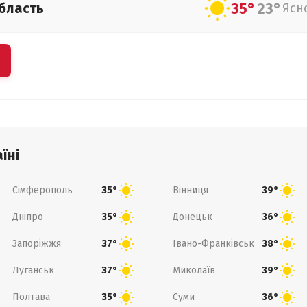
35°
23°
бласть
Ясн
їні
Сімферополь
Вінниця
35°
39°
Дніпро
Донецьк
35°
36°
Запоріжжя
Івано-Франківськ
37°
38°
Луганськ
Миколаїв
37°
39°
Полтава
Суми
35°
36°