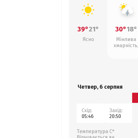
39°
21°
30°
18°
Ясно
Мінлива
хмарність
грози
Четвер, 6 серпня
Схід:
Захід:
05:46
20:50
Температура С°
Відчувається як