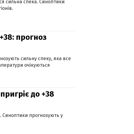
ься сильна спека. Синоптики
іонів.
+38: прогноз
гнозують сильну спеку, яка все
мператури очікуються
 пригріє до +38
ю. Синоптики прогнозують у