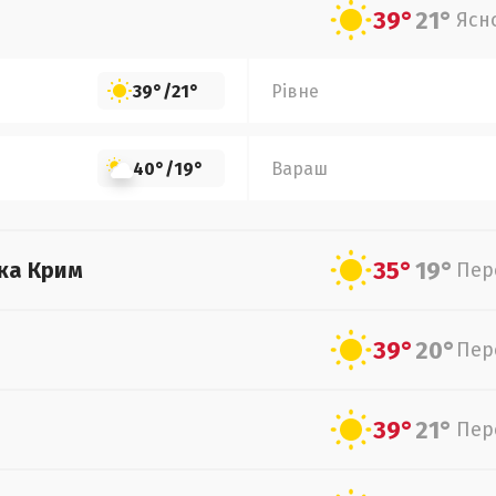
39°
21°
Ясн
39°
/
21°
Рівне
40°
/
19°
Вараш
35°
19°
ка Крим
Пер
39°
20°
Пер
39°
21°
Пер