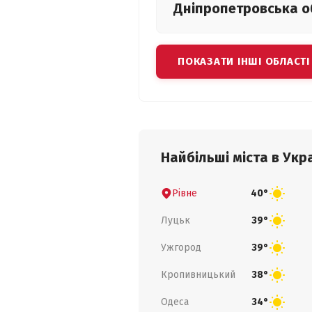
Дніпропетровська
о
ПОКАЗАТИ ІНШІ ОБЛАСТІ
Найбільші міста в Укра
Рівне
40°
Луцьк
39°
Ужгород
39°
Кропивницький
38°
Одеса
34°