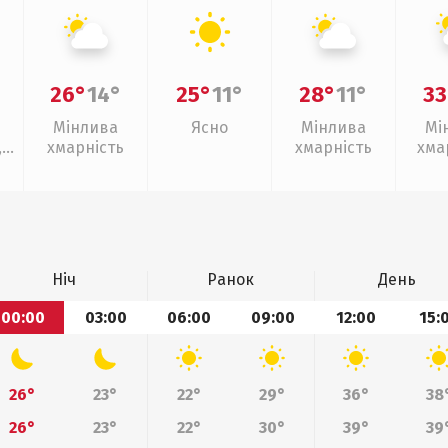
26°
14°
25°
11°
28°
11°
33
Мінлива
Ясно
Мінлива
Мі
,
хмарність
хмарність
хма
слаб
Ніч
Ранок
День
00:00
03:00
06:00
09:00
12:00
15:
26°
23°
22°
29°
36°
38
26°
23°
22°
30°
39°
39