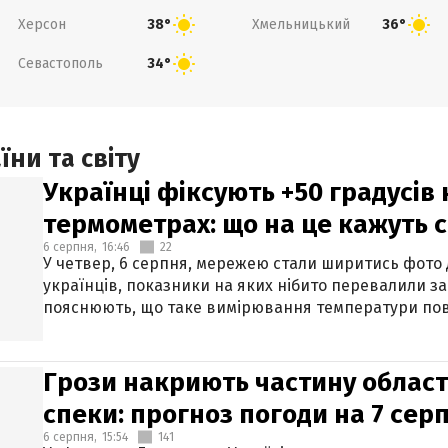
Херсон
Хмельницький
38°
36°
Севастополь
34°
ни та світу
Українці фіксують +50 градусів
термометрах: що на це кажуть 
6 серпня,
16:46
22
У четвер, 6 серпня, мережею стали ширитись фото
українців, показники на яких нібито перевалили за
пояснюють, що таке вимірювання температури пов
Грози накриють частину областе
спеки: прогноз погоди на 7 сер
6 серпня,
15:54
141