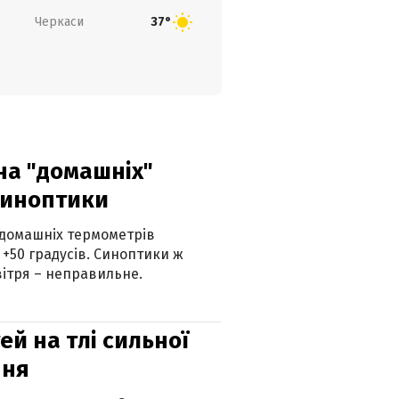
Черкаси
37°
 на "домашніх"
синоптики
 домашніх термометрів
 +50 градусів. Синоптики ж
ітря – неправильне.
й на тлі сильної
пня