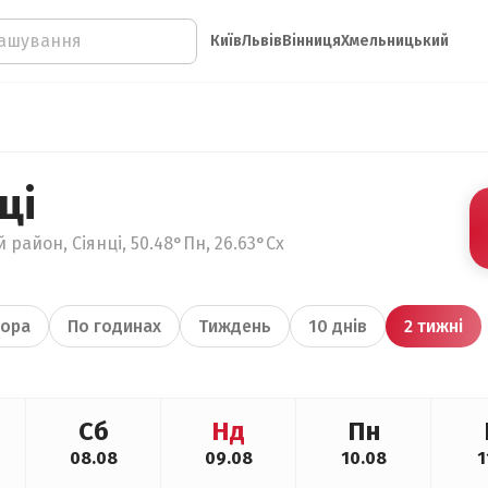
Київ
Львів
Вінниця
Хмельницький
ці
 район, Сіянці, 50.48°Пн, 26.63°Сх
ора
По годинах
Тиждень
10 днів
2 тижні
Сб
Нд
Пн
08.08
09.08
10.08
1