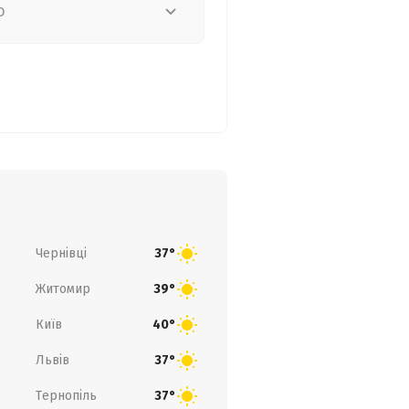
о
Чернівці
37°
Житомир
39°
Київ
40°
Львів
37°
Тернопіль
37°