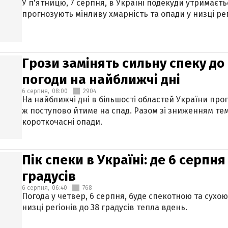
У п'ятницю, 7 серпня, в Україні подекуди утримаєт
прогнозують мінливу хмарність та опади у низці рег
Грози замінять сильну спеку до 
погоди на найближчі дні
6 серпня,
08:00
2904
На найближчі дні в більшості областей України про
ж поступово йтиме на спад. Разом зі зниженням те
короткочасні опади.
Пік спеки в Україні: де 6 серпня
градусів
6 серпня,
06:40
768
Погода у четвер, 6 серпня, буде спекотною та сухо
низці регіонів до 38 градусів тепла вдень.