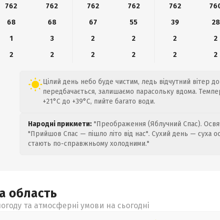
762
762
762
762
762
76
68
68
67
55
39
28
1
3
2
2
2
2
2
2
2
2
2
2
Цілий день небо буде чистим, ледь відчутний вітер до 
передбачається, залишаємо парасольку вдома. Темпе
+21°C до +39°C, пийте багато води.
Народні прикмети:
"Преображення (Яблучний Спас). Освяч
"Прийшов Спас — пішло літо від нас". Сухий день — суха о
стають по-справжньому холодними."
ка
область
огоду та атмосферні умови на сьогодні