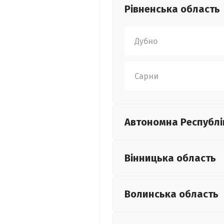
Рівненська
область
Дубно
Сарни
Автономна Республі
Вінницька
область
Волинська
область