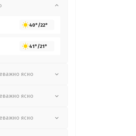
о
40°
/
22°
41°
/
21°
еважно ясно
еважно ясно
еважно ясно