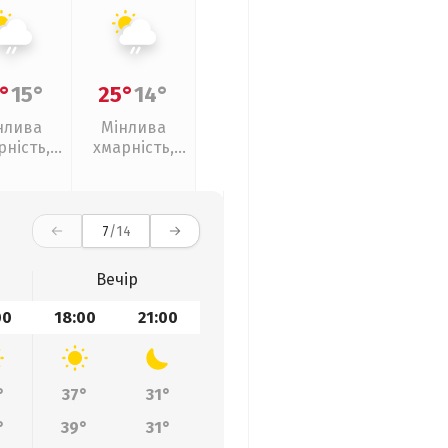
°
15°
25°
14°
нлива
Мінлива
рність,
хмарність,
кий дощ
слабкий дощ
7
/14
Вечір
00
18:00
21:00
°
37°
31°
°
39°
31°