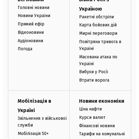
Головні новини
Україною
Новини України
Ракетні обстріли
Прямий ефір
Карта бойових дій
Відеоновини
Мирні переговори
Аудіоновини
Повітряна тривога в
Україні
Погода
Масована атака по
Україні
Вибухи у Росії
Втрати ворога
Мобілізація в
Новини економіки
Ціна нафти
Україні
Курси валют
Звільнення з військової
служби
Фінансові новини
Мобілізація 50+
Тарифи на комунальні