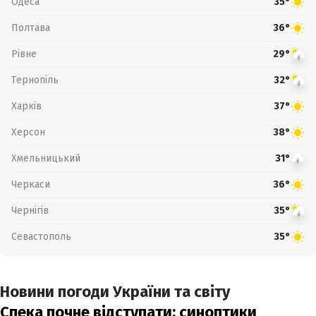
Одеса
35°
Полтава
36°
Рівне
29°
Тернопіль
32°
Харків
37°
Херсон
38°
Хмельницький
31°
Черкаси
36°
Чернігів
35°
Севастополь
35°
Новини погоди України та світу
Спека почне відступати: синоптики