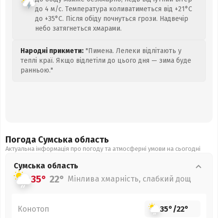
до 4 м/с. Температура коливатиметься від +21°C
до +35°C. Після обіду почнуться грози. Надвечір
небо затягнеться хмарами.
Народні прикмети:
"Пимена. Лелеки відлітають у
теплі краї. Якщо відлетіли до цього дня — зима буде
ранньою."
Погода Сумська
область
Актуальна інформація про погоду та атмосферні умови на сьогодні
Сумська
область
35°
22°
Мінлива хмарність, слабкий дощ
Конотоп
35°
/
22°