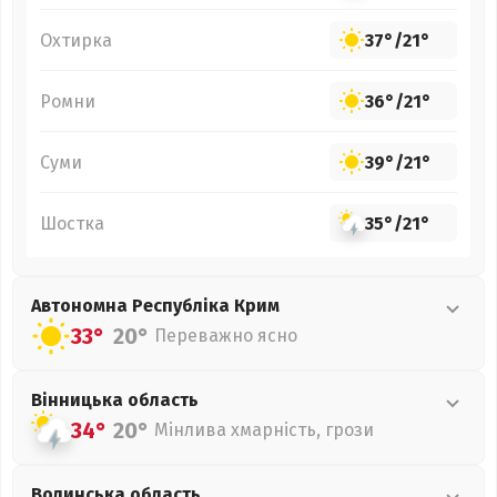
Охтирка
37°
/
21°
Ромни
36°
/
21°
Суми
39°
/
21°
Шостка
35°
/
21°
Автономна Республіка Крим
33°
20°
Переважно ясно
Вінницька
область
34°
20°
Мінлива хмарність, грози
Волинська
область