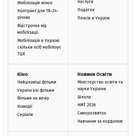
послуги
Мобілізація жінок
Податки
Контракт для 18-24-
річних
Пенсія в Україні
Відстрочка від
мобілізації
Мобілізація в Україні:
скільки осіб мобілізує
ТЦК
Кіно
Новини Освіти
Найцікавіші фільми
Міністерство освіти та
науки України
Українські фільми
Школа
Фільми на вечір
НМТ 2026
Комедії
Саморозвиток
Серіали
Навчання за кордоном