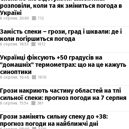
розповіли, коли та як зміниться погода в
Україні
6 серпня,
20:00
712
Замість спеки – грози, град і шквали: де і
коли погіршиться погода
6 серпня,
18:53
1612
Українці фіксують +50 градусів на
"домашніх" термометрах: що на це кажуть
синоптики
6 серпня,
16:46
1670
Грози накриють частину областей на тлі
сильної спеки: прогноз погоди на 7 серпня
6 серпня,
15:54
381
Грози замінять сильну спеку до +38:
прогноз погоди на найближчі дні