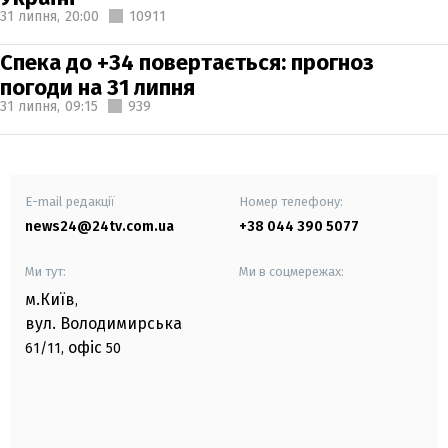
31 липня,
20:00
10911
Спека до +34 повертається: прогноз
погоди на 31 липня
31 липня,
09:15
939
E-mail редакції
Номер телефону:
news24@24tv.com.ua
+38 044 390 5077
Ми тут:
Ми в соцмережах:
м.Київ
,
вул. Володимирська
офіс
61/11,
50