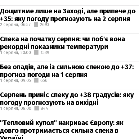
Дощитиме лише на Заході, але припече до
+35: яку погоду прогнозують на 2 серпня
2 серпня,
06:57
2693
Спека на початку серпня: чи поб'є вона
рекордні показники температури
1 серпня,
20:00
1539
Без опадів, але із сильною спекою до +37:
прогноз погоди на 1 серпня
1 серпня,
09:05
656
Серпень приніс спеку до +38 градусів: яку
погоду прогнозують на вихідні
1 серпня,
08:00
844
"Тепловий купол" накриває Європу: як
довго протримається сильна спека в
Україні