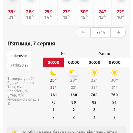
35°
28°
25°
27°
30°
24°
22°
21°
18°
14°
12°
15°
13°
10°
7
/14
П'ятниця, 7 серпня
Ніч
Ранок
Схід:
05:16
00:00
03:00
06:00
09:00
1
Захід:
20:25
Температура С°
25°
23°
22°
30°
Відчувається як
Тиск, мм
25°
23°
22°
31°
Вологість, %
761
760
760
760
Вітер, м/с
Ймовірність опадів,
75
80
82
54
%
1
2
2
2
2
2
2
2
До обіду майже безхмарно, ледь відчутний вітер