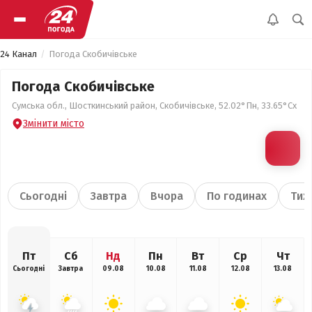
24 Канал
Погода Скобичівське
Погода Скобичівське
Сумська обл., Шосткинський район, Скобичівське, 52.02°Пн, 33.65°Сх
Змінити місто
Сьогодні
Завтра
Вчора
По годинах
Тиж
Пт
Сб
Нд
Пн
Вт
Ср
Чт
Сьогодні
Завтра
09.08
10.08
11.08
12.08
13.08