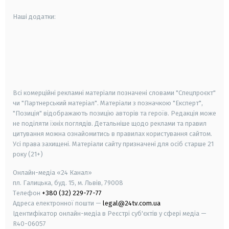
Наші додатки:
android
apple
smart tv
samsung smart tv
Всі комерційні рекламні матеріали позначені словами "Спецпроєкт"
чи "Партнерський матеріал". Матеріали з позначкою "Експерт",
"Позиція" відображають позицію авторів та героїв. Редакція може
не поділяти їхніх поглядів. Детальніше щодо реклами та правил
цитування можна ознайомитись в правилах користування сайтом.
Усі права захищені.
Матеріали сайту призначені для осіб старше
21
року (21+)
Онлайн-медіа «24 Канал»
пл. Галицька, буд. 15, м. Львів, 79008
Телефон
+380 (32) 229-77-77
Адреса електронної пошти —
legal@24tv.com.ua
Ідентифікатор онлайн-медіа в Реєстрі суб'єктів у сфері медіа —
R40-06057