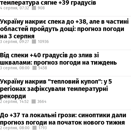
температура сягне +39 градусів
4 серпня,
07:32
908
Україну накриє спека до +38, але в частині
областей пройдуть дощі: прогноз погоди
на 3 серпня
3 серпня,
09:27
10936
Від спеки +40 градусів до злив зі
шквалами: прогноз погоди на тиждень
3 серпня,
08:00
5458
Україну накрив "тепловий купол": у 5
регіонах зафіксували температурні
рекорди
2 серпня,
14:52
3664
До +37 та локальні грози: синоптики дали
прогноз погоди на початок нового тижня
2 серпня,
08:00
1793