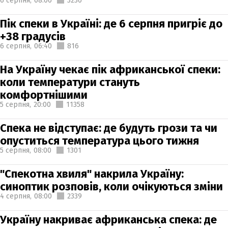
6 серпня,
08:00
3230
Пік спеки в Україні: де 6 серпня пригріє до
+38 градусів
6 серпня,
06:40
816
На Україну чекає пік африканської спеки:
коли температури стануть
комфортнішими
5 серпня,
20:00
11358
Спека не відступає: де будуть грози та чи
опуститься температура цього тижня
5 серпня,
08:00
1301
"Спекотна хвиля" накрила Україну:
синоптик розповів, коли очікуються зміни
4 серпня,
08:00
2339
Україну накриває африканська спека: де