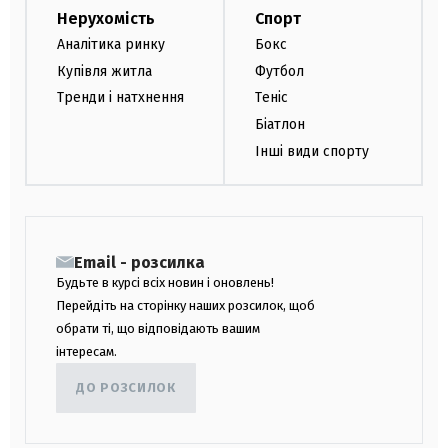
Нерухомість
Спорт
Аналітика ринку
Бокс
Купівля житла
Футбол
Тренди і натхнення
Теніс
Біатлон
Інші види спорту
Email - розсилка
Будьте в курсі всіх новин і оновлень!
Перейдіть на сторінку наших розсилок, щоб
обрати ті, що відповідають вашим
інтересам.
ДО РОЗСИЛОК