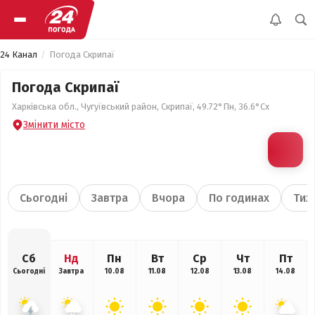
24 Канал
Погода Скрипаї
Погода Скрипаї
Харківська обл., Чугуївський район, Скрипаї, 49.72°Пн, 36.6°Сх
Змінити місто
Сьогодні
Завтра
Вчора
По годинах
Тиж
Сб
Нд
Пн
Вт
Ср
Чт
Пт
Сьогодні
Завтра
10.08
11.08
12.08
13.08
14.08