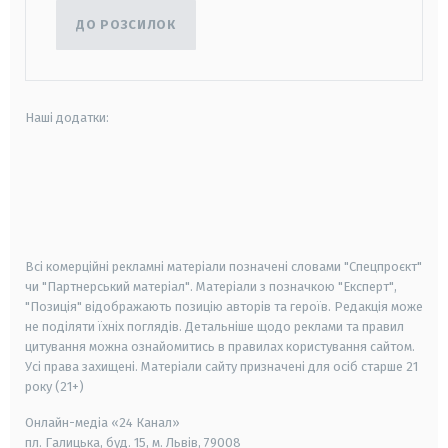
ДО РОЗСИЛОК
Наші додатки:
android
apple
smart tv
samsung smart tv
Всі комерційні рекламні матеріали позначені словами "Спецпроєкт"
чи "Партнерський матеріал". Матеріали з позначкою "Експерт",
"Позиція" відображають позицію авторів та героїв. Редакція може
не поділяти їхніх поглядів. Детальніше щодо реклами та правил
цитування можна ознайомитись в правилах користування сайтом.
Усі права захищені.
Матеріали сайту призначені для осіб старше
21
року (21+)
Онлайн-медіа «24 Канал»
пл. Галицька, буд. 15, м. Львів, 79008