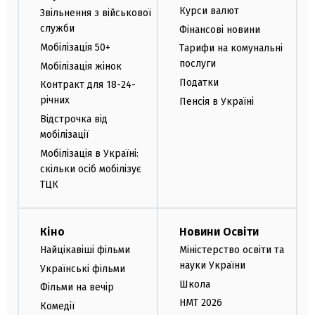
Курси валют
Звільнення з військової
служби
Фінансові новини
Мобілізація 50+
Тарифи на комунальні
послуги
Мобілізація жінок
Податки
Контракт для 18-24-
річних
Пенсія в Україні
Відстрочка від
мобілізації
Мобілізація в Україні:
скільки осіб мобілізує
ТЦК
Кіно
Новини Освіти
Найцікавіші фільми
Міністерство освіти та
науки України
Українські фільми
Школа
Фільми на вечір
НМТ 2026
Комедії