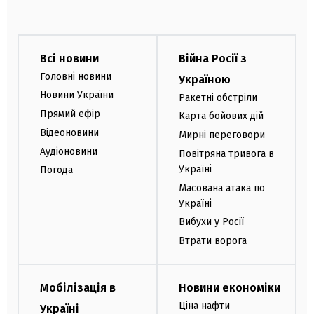
Всі новини
Війна Росії з
Головні новини
Україною
Новини України
Ракетні обстріли
Прямий ефір
Карта бойових дій
Відеоновини
Мирні переговори
Аудіоновини
Повітряна тривога в
Україні
Погода
Масована атака по
Україні
Вибухи у Росії
Втрати ворога
Мобілізація в
Новини економіки
Ціна нафти
Україні