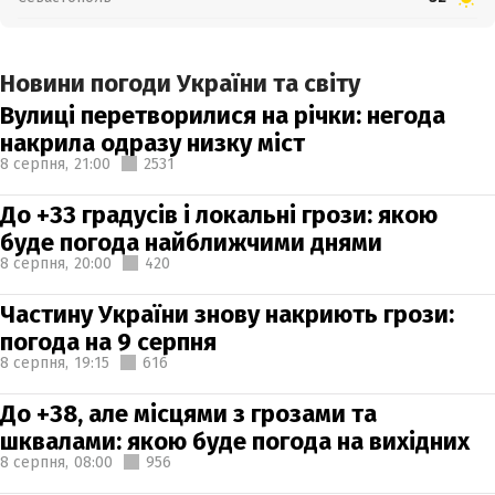
Новини погоди України та світу
Вулиці перетворилися на річки: негода
накрила одразу низку міст
8 серпня,
21:00
2531
До +33 градусів і локальні грози: якою
буде погода найближчими днями
8 серпня,
20:00
420
Частину України знову накриють грози:
погода на 9 серпня
8 серпня,
19:15
616
До +38, але місцями з грозами та
шквалами: якою буде погода на вихідних
8 серпня,
08:00
956