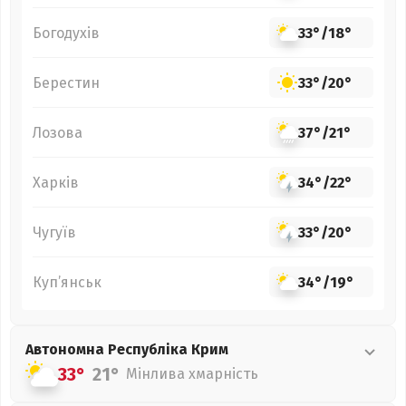
Богодухів
33°
/
18°
Берестин
33°
/
20°
Лозова
37°
/
21°
Харків
34°
/
22°
Чугуїв
33°
/
20°
Куп’янськ
34°
/
19°
Автономна Республіка Крим
33°
21°
Мінлива хмарність