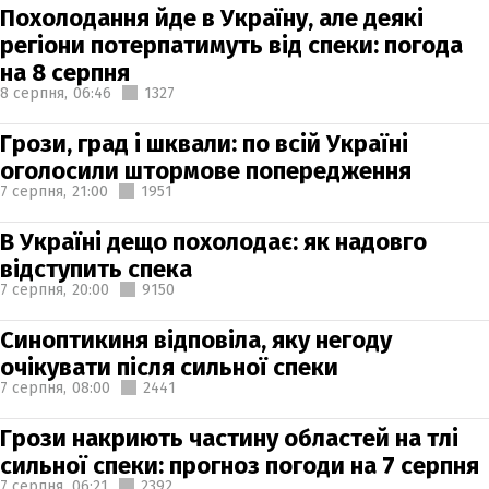
Похолодання йде в Україну, але деякі
регіони потерпатимуть від спеки: погода
на 8 серпня
8 серпня,
06:46
1327
Грози, град і шквали: по всій Україні
оголосили штормове попередження
7 серпня,
21:00
1951
В Україні дещо похолодає: як надовго
відступить спека
7 серпня,
20:00
9150
Синоптикиня відповіла, яку негоду
очікувати після сильної спеки
7 серпня,
08:00
2441
Грози накриють частину областей на тлі
сильної спеки: прогноз погоди на 7 серпня
7 серпня,
06:21
2392