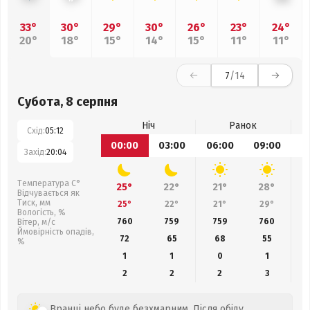
33°
30°
29°
30°
26°
23°
24°
20°
18°
15°
14°
15°
11°
11°
7
/14
Субота, 8 серпня
Ніч
Ранок
Схід:
05:12
00:00
03:00
06:00
09:00
1
Захід:
20:04
Температура С°
25°
22°
21°
28°
Відчувається як
Тиск, мм
25°
22°
21°
29°
Вологість, %
760
759
759
760
Вітер, м/с
Ймовірність опадів,
72
65
68
55
%
1
1
0
1
2
2
2
3
Вранці небо буде безхмарним. Після обіду