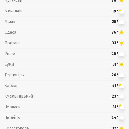
Луганськ
38°
Миколаїв
39°
Львів
25°
Одеса
36°
Полтава
33°
Рівне
26°
Суми
31°
Тернопіль
26°
Херсон
41°
Хмельницький
23°
Черкаси
31°
Чернігів
24°
Севастополь
32°