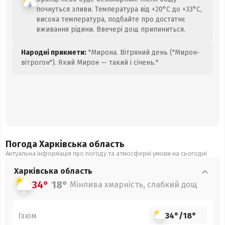
почнуться зливи. Температура від +20°C до +33°C,
висока температура, подбайте про достатнє
вживання рідини. Ввечері дощ припиниться.
Народні прикмети:
"Мирона. Вітряний день ("Мирон-
вітрогон"). Який Мирон — такий і січень."
Погода Харківська
область
Актуальна інформація про погоду та атмосферні умови на сьогодні
Харківська
область
34°
18°
Мінлива хмарність, слабкий дощ
Ізюм
34°
/
18°