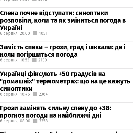
Спека почне відступати: синоптики
розповіли, коли та як зміниться погода в
Україні
6 серпня,
20:00
1051
Замість спеки – грози, град і шквали: де і
коли погіршиться погода
6 серпня,
18:53
2130
Українці фіксують +50 градусів на
"домашніх" термометрах: що на це кажуть
синоптики
6 серпня,
16:46
2364
Грози замінять сильну спеку до +38:
прогноз погоди на найближчі дні
6 серпня,
08:00
3358