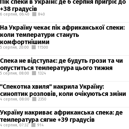
Пік спеки в Україні: де 6 серпня пригріє до
+38 градусів
6 серпня,
06:40
840
На Україну чекає пік африканської спеки:
коли температури стануть
комфортнішими
5 серпня,
20:00
11500
Спека не відступає: де будуть грози та чи
опуститься температура цього тижня
5 серпня,
08:00
1324
"Спекотна хвиля" накрила Україну:
синоптик розповів, коли очікуються зміни
4 серпня,
08:00
2350
Україну накриває африканська спека: де
температура сягне +39 градусів
4 серпня,
07:32
914