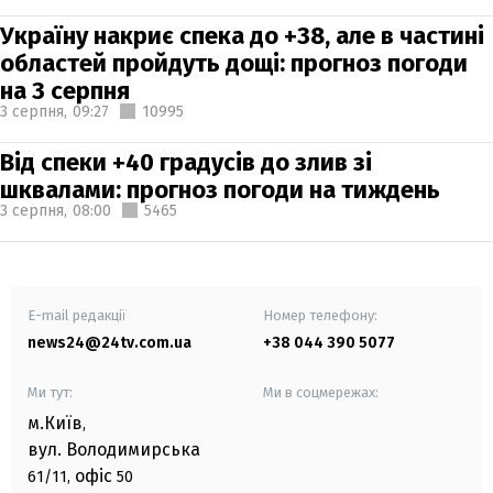
Україну накриє спека до +38, але в частині
областей пройдуть дощі: прогноз погоди
на 3 серпня
3 серпня,
09:27
10995
Від спеки +40 градусів до злив зі
шквалами: прогноз погоди на тиждень
3 серпня,
08:00
5465
E-mail редакції
Номер телефону:
news24@24tv.com.ua
+38 044 390 5077
Ми тут:
Ми в соцмережах:
м.Київ
,
вул. Володимирська
офіс
61/11,
50