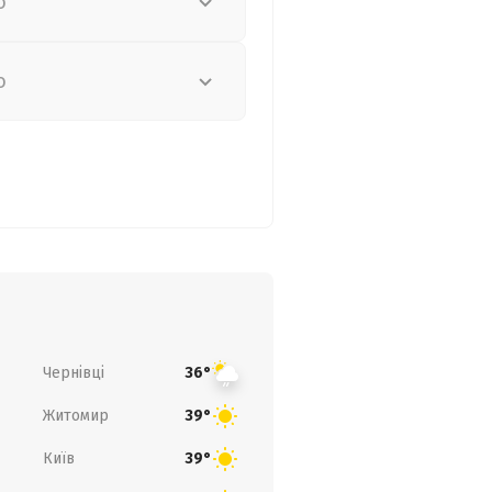
о
о
Чернівці
36°
Житомир
39°
Київ
39°