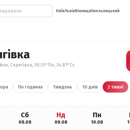
Київ
Львів
Вінниця
Хмельницький
ягівка
он, Скрягівка, 50.53°Пн, 34.81°Сх
ора
По годинах
Тиждень
10 днів
2 тижні
Сб
Нд
Пн
08.08
09.08
10.08
1