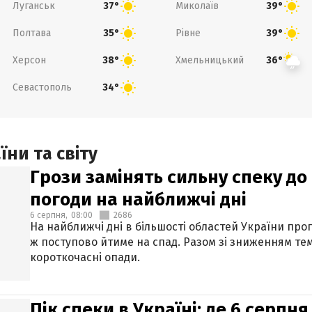
Луганськ
Миколаїв
37°
39°
Полтава
Рівне
35°
39°
Херсон
Хмельницький
38°
36°
Севастополь
34°
ни та світу
Грози замінять сильну спеку до 
погоди на найближчі дні
6 серпня,
08:00
2686
На найближчі дні в більшості областей України про
ж поступово йтиме на спад. Разом зі зниженням те
короткочасні опади.
Пік спеки в Україні: де 6 серпня