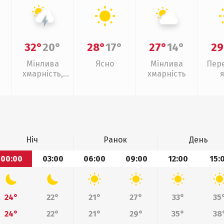
32°
20°
28°
17°
27°
14°
29
Мінлива
Ясно
Мінлива
Пер
хмарність,
хмарність
грози
Ніч
Ранок
День
00:00
03:00
06:00
09:00
12:00
15:
24°
22°
21°
27°
33°
35
24°
22°
21°
29°
35°
38