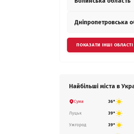
Волинська
область
Дніпропетровська
о
ПОКАЗАТИ ІНШІ ОБЛАСТІ
Найбільші міста в Укра
Суми
36°
Луцьк
39°
Ужгород
39°