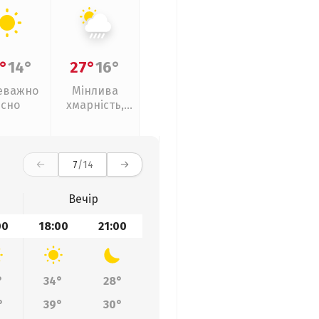
°
14°
27°
16°
еважно
Мінлива
ясно
хмарність,
зливи
7
/14
Вечір
00
18:00
21:00
°
34°
28°
°
39°
30°