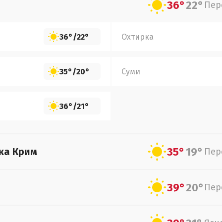
36°
22°
Пер
36°
/
22°
Охтирка
35°
/
20°
Суми
36°
/
21°
35°
19°
ка Крим
Пер
39°
20°
Пер