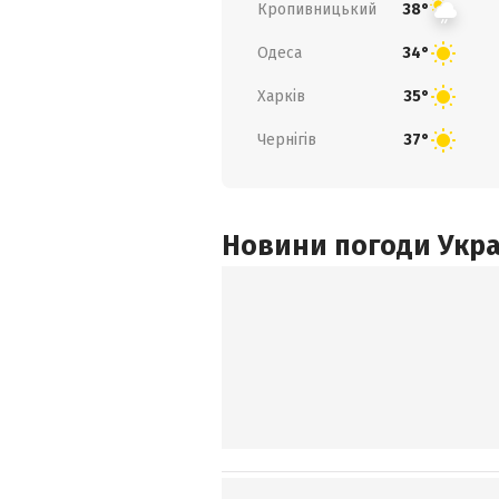
Кропивницький
38°
Одеса
34°
Харків
35°
Чернігів
37°
Новини погоди Украї