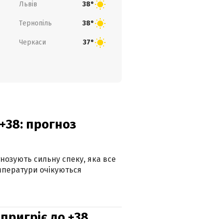
Львів
38°
Тернопіль
38°
Черкаси
37°
+38: прогноз
гнозують сильну спеку, яка все
мператури очікуються
 пригріє до +38