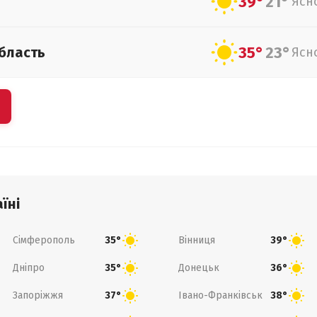
39°
21°
Ясн
35°
23°
бласть
Ясн
їні
Сімферополь
Вінниця
35°
39°
Дніпро
Донецьк
35°
36°
Запоріжжя
Івано-Франківськ
37°
38°