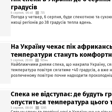
градусів
6 серпня,
06:40
735
Погода у четвер, 6 серпня, буде спекотною та сухо
низці регіонів до 38 градусів тепла вдень.
На Україну чекає пік африкансь
температури стануть комфорт
5 серпня,
20:00
10544
Найближчими днями спека, що накрила Україну, сяг
температура повітря сягатиме +40 градусів, а вже 
розпеченому повітрю почне надходити прохолодніш
Спека не відступає: де будуть г
опуститься температура цього
5 серпня,
08:00
1285
Сильну спеку та тропічні ночі в Україну ще на кіль