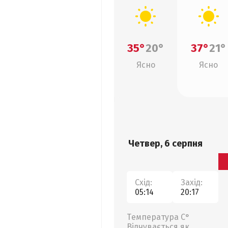
35°
20°
37°
21°
Ясно
Ясно
Четвер, 6 серпня
Схід:
Захід:
05:14
20:17
Температура С°
Відчувається як