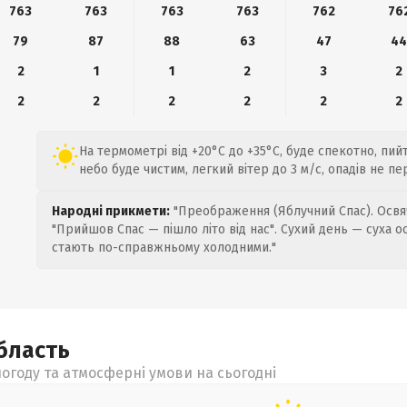
763
763
763
763
762
76
79
87
88
63
47
4
2
1
1
2
3
2
2
2
2
2
2
2
На термометрі від +20°C до +35°C, буде спекотно, пий
небо буде чистим, легкий вітер до 3 м/с, опадів не пе
Народні прикмети:
"Преображення (Яблучний Спас). Освяч
"Прийшов Спас — пішло літо від нас". Сухий день — суха о
стають по-справжньому холодними."
бласть
огоду та атмосферні умови на сьогодні