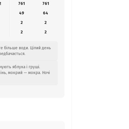
2
761
761
4
49
64
2
2
2
2
те більше води. Цілий день
редбачається.
ують яблука і груші.
сінь, мокрий — мокра. Ночі