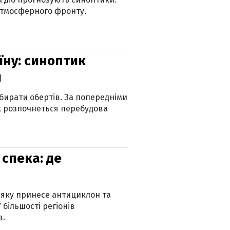
атмосферного фронту.
їну: синоптик
и
бирати обертів. За попередніми
х розпочнеться перебудова
спека: де
 яку принесе антициклон та
 більшості регіонів
в.