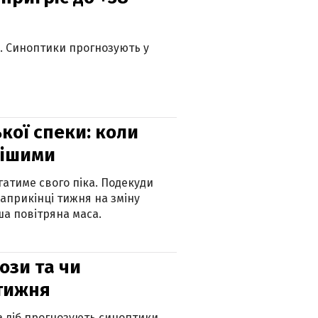
ю. Синоптики прогнозують у
кої спеки: коли
нішими
атиме свого піка. Подекуди
наприкінці тижня на зміну
а повітряна маса.
рози та чи
 тижня
ка діб прогнозують синоптики.