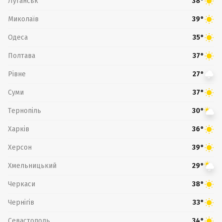
Луганськ
38°
Миколаїв
39°
Одеса
35°
Полтава
37°
Рівне
27°
Суми
37°
Тернопіль
30°
Харків
36°
Херсон
39°
Хмельницький
29°
Черкаси
38°
Чернігів
33°
Севастополь
34°