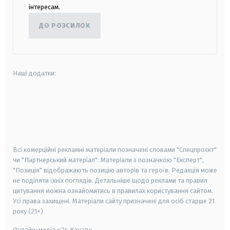
інтересам.
ДО РОЗСИЛОК
Наші додатки:
android
apple
smart tv
samsung smart tv
Всі комерційні рекламні матеріали позначені словами "Спецпроєкт"
чи "Партнерський матеріал". Матеріали з позначкою "Експерт",
"Позиція" відображають позицію авторів та героїв. Редакція може
не поділяти їхніх поглядів. Детальніше щодо реклами та правил
цитування можна ознайомитись в правилах користування сайтом.
Усі права захищені.
Матеріали сайту призначені для осіб старше
21
року (21+)
Онлайн-медіа «24 Канал»