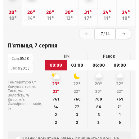
28°
26°
26°
30°
31°
24°
24°
18°
14°
11°
13°
17°
11°
10°
7
/14
П'ятниця, 7 серпня
Ніч
Ранок
Схід:
05:58
00:00
03:00
06:00
09:00
1
Захід:
20:53
Температура С°
23°
22°
20°
22°
Відчувається як
Тиск, мм
23°
22°
20°
22°
Вологість, %
761
760
760
761
Вітер, м/с
Ймовірність опадів,
64
77
86
71
%
2
3
3
1
2
2
2
6
Зранку дощитиме. Вдень припиниться дощ. На