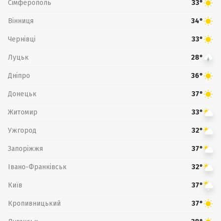
Сімферополь
33°
Вінниця
34°
Чернівці
33°
Луцьк
28°
Дніпро
36°
Донецьк
37°
Житомир
33°
Ужгород
32°
Запоріжжя
37°
Івано-Франківськ
32°
Київ
37°
Кропивницький
37°