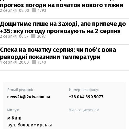
прогноз погоди на початок нового тижня
2 серпня,
08:00
1793
Дощитиме лише на Заході, але припече до
+35: яку погоду прогнозують на 2 серпня
2 серпня,
06:57
2697
Спека на початку серпня: чи поб'є вона
рекордні показники температури
1 серпня,
20:00
1540
E-mail редакції
Номер телефону:
news24@24tv.com.ua
+38 044 390 5077
Ми тут:
Ми в соцмережах:
м.Київ
,
вул. Володимирська