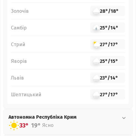
Золочів
28°
/
18°
Самбір
25°
/
14°
Стрий
27°
/
17°
Яворів
25°
/
15°
Львів
23°
/
14°
Шептицький
27°
/
17°
Автономна Республіка Крим
33°
19°
Ясно