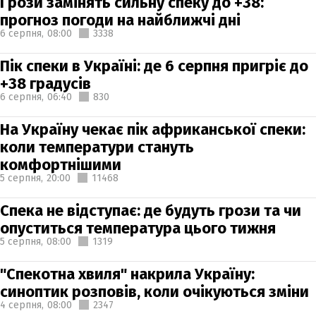
Грози замінять сильну спеку до +38:
прогноз погоди на найближчі дні
6 серпня,
08:00
3338
Пік спеки в Україні: де 6 серпня пригріє до
+38 градусів
6 серпня,
06:40
830
На Україну чекає пік африканської спеки:
коли температури стануть
комфортнішими
5 серпня,
20:00
11468
Спека не відступає: де будуть грози та чи
опуститься температура цього тижня
5 серпня,
08:00
1319
"Спекотна хвиля" накрила Україну:
синоптик розповів, коли очікуються зміни
4 серпня,
08:00
2347