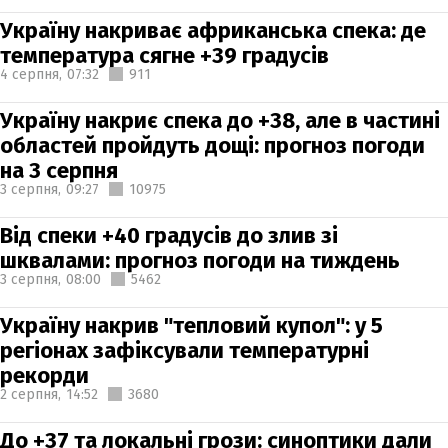
Україну накриває африканська спека: де
температура сягне +39 градусів
4 серпня,
07:32
911
Україну накриє спека до +38, але в частині
областей пройдуть дощі: прогноз погоди
на 3 серпня
3 серпня,
09:27
10975
Від спеки +40 градусів до злив зі
шквалами: прогноз погоди на тиждень
3 серпня,
08:00
5462
Україну накрив "тепловий купол": у 5
регіонах зафіксували температурні
рекорди
2 серпня,
14:52
3680
До +37 та локальні грози: синоптики дали