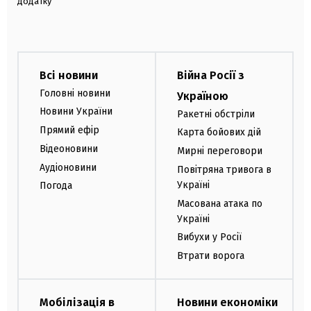
додатку
Всі новини
Війна Росії з
Головні новини
Україною
Новини України
Ракетні обстріли
Прямий ефір
Карта бойових дій
Відеоновини
Мирні переговори
Аудіоновини
Повітряна тривога в
Україні
Погода
Масована атака по
Україні
Вибухи у Росії
Втрати ворога
Мобілізація в
Новини економіки