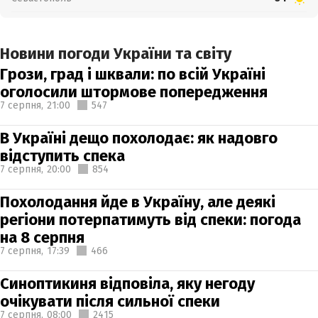
Новини погоди України та світу
Грози, град і шквали: по всій Україні
оголосили штормове попередження
7 серпня,
21:00
547
В Україні дещо похолодає: як надовго
відступить спека
7 серпня,
20:00
854
Похолодання йде в Україну, але деякі
регіони потерпатимуть від спеки: погода
на 8 серпня
7 серпня,
17:39
466
Синоптикиня відповіла, яку негоду
очікувати після сильної спеки
7 серпня,
08:00
2415