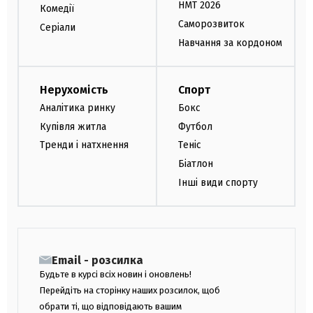
НМТ 2026
Комедії
Саморозвиток
Серіали
Навчання за кордоном
Нерухомість
Спорт
Аналітика ринку
Бокс
Купівля житла
Футбол
Тренди і натхнення
Теніс
Біатлон
Інші види спорту
Email - розсилка
Будьте в курсі всіх новин і оновлень!
Перейдіть на сторінку наших розсилок, щоб
обрати ті, що відповідають вашим