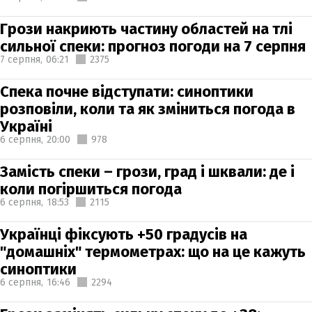
Грози накриють частину областей на тлі
сильної спеки: прогноз погоди на 7 серпня
7 серпня,
06:21
2375
Спека почне відступати: синоптики
розповіли, коли та як зміниться погода в
Україні
6 серпня,
20:00
978
Замість спеки – грози, град і шквали: де і
коли погіршиться погода
6 серпня,
18:53
2115
Українці фіксують +50 градусів на
"домашніх" термометрах: що на це кажуть
синоптики
6 серпня,
16:46
2294