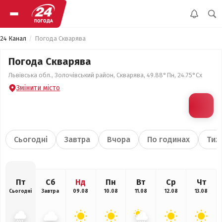
24 Канал
Погода Скварява
Погода Скварява
Львівська обл., Золочівський район, Скварява, 49.88°Пн, 24.75°Сх
Змінити місто
Сьогодні
Завтра
Вчора
По годинах
Тиж
Пт
Сб
Нд
Пн
Вт
Ср
Чт
Сьогодні
Завтра
09.08
10.08
11.08
12.08
13.08