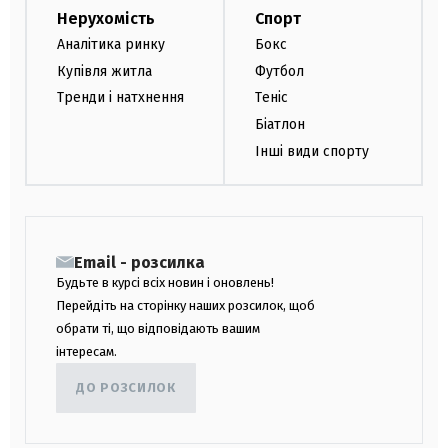
Нерухомість
Спорт
Аналітика ринку
Бокс
Купівля житла
Футбол
Тренди і натхнення
Теніс
Біатлон
Інші види спорту
Email - розсилка
Будьте в курсі всіх новин і оновлень!
Перейдіть на сторінку наших розсилок, щоб
обрати ті, що відповідають вашим
інтересам.
ДО РОЗСИЛОК