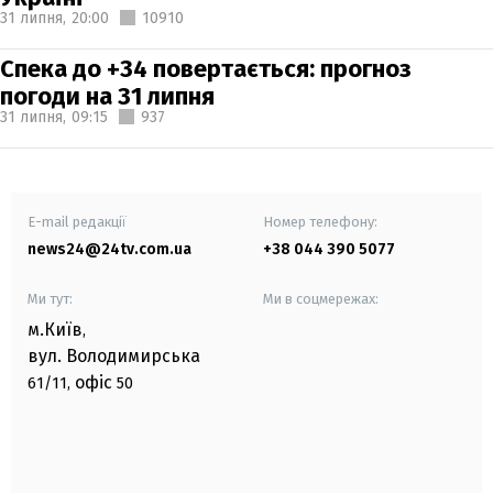
31 липня,
20:00
10910
Спека до +34 повертається: прогноз
погоди на 31 липня
31 липня,
09:15
937
E-mail редакції
Номер телефону:
news24@24tv.com.ua
+38 044 390 5077
Ми тут:
Ми в соцмережах:
м.Київ
,
вул. Володимирська
офіс
61/11,
50