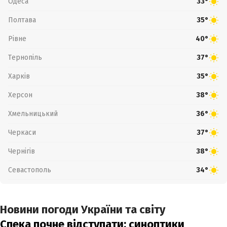
Одеса
33°
Полтава
35°
Рівне
40°
Тернопіль
37°
Харків
35°
Херсон
38°
Хмельницький
36°
Черкаси
37°
Чернігів
38°
Севастополь
34°
Новини погоди України та світу
Спека почне відступати: синоптики