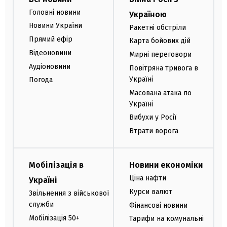
Головні новини
Україною
Новини України
Ракетні обстріли
Прямий ефір
Карта бойових дій
Відеоновини
Мирні переговори
Аудіоновини
Повітряна тривога в
Україні
Погода
Масована атака по
Україні
Вибухи у Росії
Втрати ворога
Мобілізація в
Новини економіки
Ціна нафти
Україні
Курси валют
Звільнення з військової
служби
Фінансові новини
Мобілізація 50+
Тарифи на комунальні