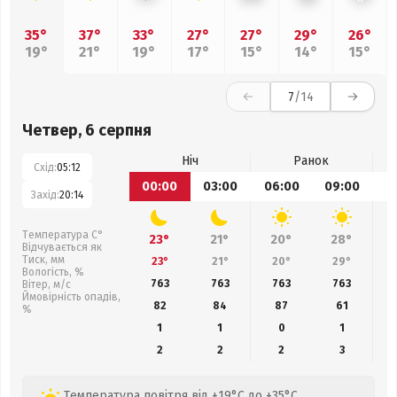
35°
37°
33°
27°
27°
29°
26°
19°
21°
19°
17°
15°
14°
15°
7
/14
Четвер, 6 серпня
Ніч
Ранок
Схід:
05:12
00:00
03:00
06:00
09:00
1
Захід:
20:14
Температура С°
23°
21°
20°
28°
Відчувається як
Тиск, мм
23°
21°
20°
29°
Вологість, %
763
763
763
763
Вітер, м/с
Ймовірність опадів,
82
84
87
61
%
1
1
0
1
2
2
2
3
Температура повітря від +19°C до +35°C.