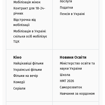
послуги
Мобілізація жінок
Податки
Контракт для 18-24-
річних
Пенсія в Україні
Відстрочка від
мобілізації
Мобілізація в Україні:
скільки осіб мобілізує
ТЦК
Кіно
Новини Освіти
Найцікавіші фільми
Міністерство освіти та
науки України
Українські фільми
Школа
Фільми на вечір
НМТ 2026
Комедії
Саморозвиток
Серіали
Навчання за кордоном