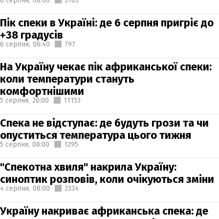
6 серпня,
08:00
3103
Пік спеки в Україні: де 6 серпня пригріє до
+38 градусів
6 серпня,
06:40
797
На Україну чекає пік африканської спеки:
коли температури стануть
комфортнішими
5 серпня,
20:00
11153
Спека не відступає: де будуть грози та чи
опуститься температура цього тижня
5 серпня,
08:00
1295
"Спекотна хвиля" накрила Україну:
синоптик розповів, коли очікуються зміни
4 серпня,
08:00
2334
Україну накриває африканська спека: де