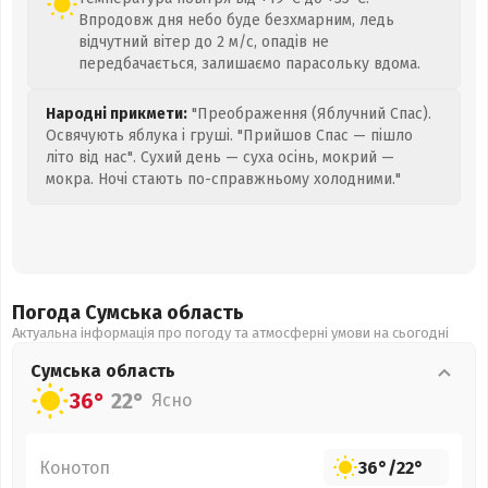
Впродовж дня небо буде безхмарним, ледь
відчутний вітер до 2 м/с, опадів не
передбачається, залишаємо парасольку вдома.
Народні прикмети:
"Преображення (Яблучний Спас).
Освячують яблука і груші. "Прийшов Спас — пішло
літо від нас". Сухий день — суха осінь, мокрий —
мокра. Ночі стають по-справжньому холодними."
Погода Сумська
область
Актуальна інформація про погоду та атмосферні умови на сьогодні
Сумська
область
36°
22°
Ясно
Конотоп
36°
/
22°