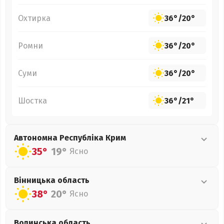
Охтирка
36°
/
20°
Ромни
36°
/
20°
Суми
36°
/
20°
Шостка
36°
/
21°
Автономна Республіка Крим
35°
19°
Ясно
Вінницька
область
38°
20°
Ясно
Волинська
область