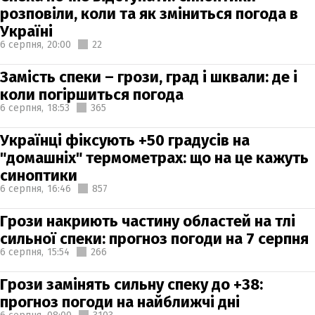
розповіли, коли та як зміниться погода в
Україні
6 серпня,
20:00
22
Замість спеки – грози, град і шквали: де і
коли погіршиться погода
6 серпня,
18:53
365
Українці фіксують +50 градусів на
"домашніх" термометрах: що на це кажуть
синоптики
6 серпня,
16:46
857
Грози накриють частину областей на тлі
сильної спеки: прогноз погоди на 7 серпня
6 серпня,
15:54
266
Грози замінять сильну спеку до +38:
прогноз погоди на найближчі дні