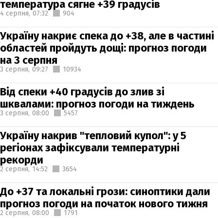
температура сягне +39 градусів
4 серпня,
07:32
904
Україну накриє спека до +38, але в частині
областей пройдуть дощі: прогноз погоди
на 3 серпня
3 серпня,
09:27
10934
Від спеки +40 градусів до злив зі
шквалами: прогноз погоди на тиждень
3 серпня,
08:00
5457
Україну накрив "тепловий купол": у 5
регіонах зафіксували температурні
рекорди
2 серпня,
14:52
3654
До +37 та локальні грози: синоптики дали
прогноз погоди на початок нового тижня
2 серпня,
08:00
1791