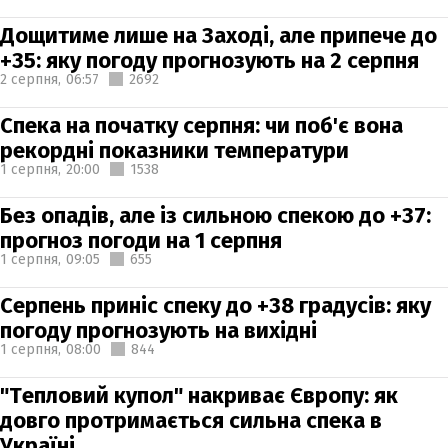
Дощитиме лише на Заході, але припече до
+35: яку погоду прогнозують на 2 серпня
2 серпня,
06:57
2692
Спека на початку серпня: чи поб'є вона
рекордні показники температури
1 серпня,
20:00
1538
Без опадів, але із сильною спекою до +37:
прогноз погоди на 1 серпня
1 серпня,
09:05
655
Серпень приніс спеку до +38 градусів: яку
погоду прогнозують на вихідні
1 серпня,
08:00
844
"Тепловий купол" накриває Європу: як
довго протримається сильна спека в
Україні