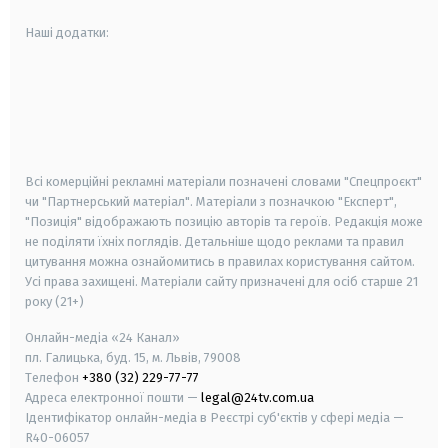
Наші додатки:
android
apple
smart tv
samsung smart tv
Всі комерційні рекламні матеріали позначені словами "Спецпроєкт"
чи "Партнерський матеріал". Матеріали з позначкою "Експерт",
"Позиція" відображають позицію авторів та героїв. Редакція може
не поділяти їхніх поглядів. Детальніше щодо реклами та правил
цитування можна ознайомитись в правилах користування сайтом.
Усі права захищені.
Матеріали сайту призначені для осіб старше
21
року (21+)
Онлайн-медіа «24 Канал»
пл. Галицька, буд. 15, м. Львів, 79008
Телефон
+380 (32) 229-77-77
Адреса електронної пошти —
legal@24tv.com.ua
Ідентифікатор онлайн-медіа в Реєстрі суб'єктів у сфері медіа —
R40-06057