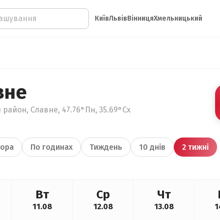
Київ
Львів
Вінниця
Хмельницький
вне
 район, Славне, 47.76°Пн, 35.69°Сх
ора
По годинах
Тиждень
10 днів
2 тижні
Вт
Ср
Чт
11.08
12.08
13.08
1