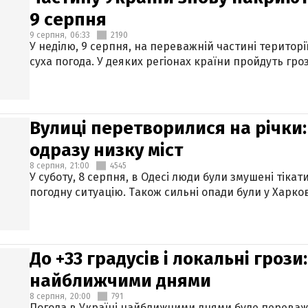
9 серпня
9 серпня,
06:33
2190
У неділю, 9 серпня, на переважній частині територі
суха погода. У деяких регіонах країни пройдуть гро
Вулиці перетворилися на річки
одразу низку міст
8 серпня,
21:00
4545
У суботу, 8 серпня, в Одесі люди були змушені тікат
погодну ситуацію. Також сильні опади були у Харкові
До +33 градусів і локальні гроз
найближчими днями
8 серпня,
20:00
791
Погода в Україні найближчими днями буде переваж