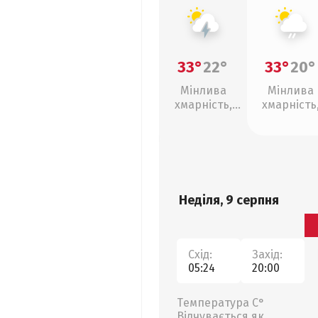
33°
22°
33°
20°
Мінлива
Мінлива
хмарність,
хмарність
грози
слабкий д
Неділя, 9 серпня
Схід:
Захід:
05:24
20:00
Температура С°
Відчувається як