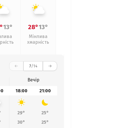
°
13°
28°
13°
нлива
Мінлива
рність
хмарність
7
/14
Вечір
00
18:00
21:00
°
29°
25°
°
30°
25°