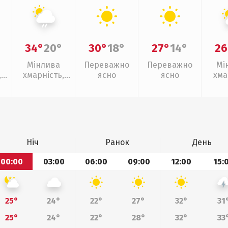
34°
20°
30°
18°
27°
14°
26
Мінлива
Переважно
Переважно
Мі
,
хмарність,
ясно
ясно
хма
ощ
слабкий дощ
Ніч
Ранок
День
00:00
03:00
06:00
09:00
12:00
15:
25°
24°
22°
27°
32°
31
25°
24°
22°
28°
32°
33