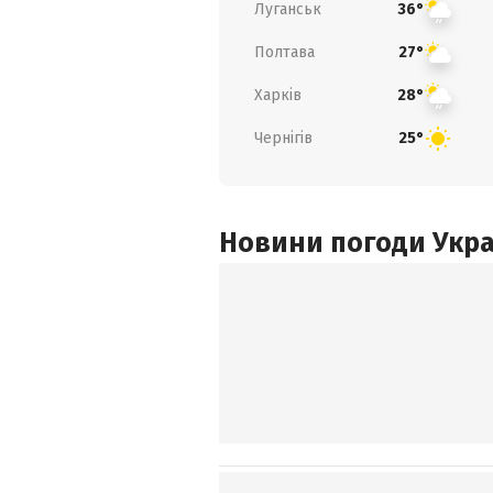
Луганськ
36°
Полтава
27°
Харків
28°
Чернігів
25°
Новини погоди Украї