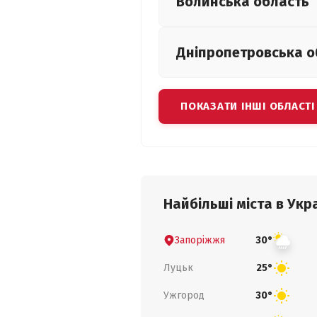
Волинська
область
Дніпропетровська
о
ПОКАЗАТИ ІНШІ ОБЛАСТІ
Найбільші міста в Укра
Запоріжжя
30°
Луцьк
25°
Ужгород
30°