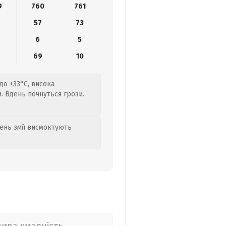
9
760
761
57
73
6
5
69
10
до +33°C, висока
. Вдень почнуться грози.
день змії висмоктують