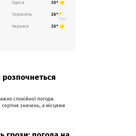
Одеса
30°
Тернопіль
26°
Черкаси
26°
ди розпочнеться
ажно спокійної погоди.
 серпня значень, а місцями
ь грози: погода на