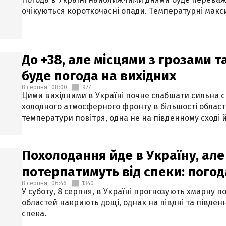
очікуються короткочасні опади. Температурні макси
До +38, але місцями з грозами 
буде погода на вихідних
8 серпня,
08:00
977
Цими вихідними в Україні почне слабшати сильна 
холодного атмосферного фронту в більшості област
температури повітря, одна не на південному сході й
Похолодання йде в Україну, але
потерпатимуть від спеки: погод
8 серпня,
06:46
1340
У суботу, 8 серпня, в Україні прогнозують хмарну п
областей накриють дощі, однак на півдні та півден
спека.