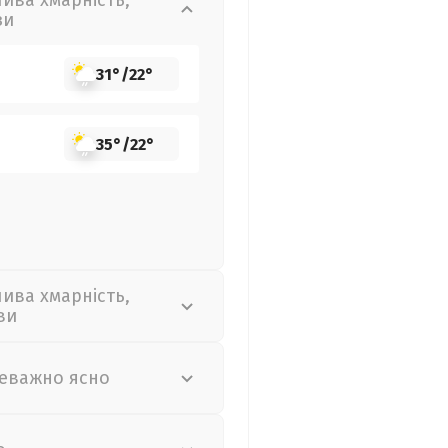
лива хмарність,
зи
31°
/
22°
35°
/
22°
лива хмарність,
ви
еважно ясно