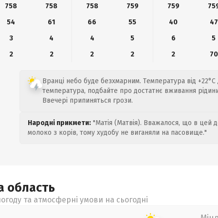
758
758
758
759
759
75
54
61
66
55
40
47
3
4
4
5
6
5
2
2
2
2
2
70
Вранці небо буде безхмарним. Температура від +22°C 
температура, подбайте про достатнє вживання рідини
Ввечері припиняться грози.
Народні прикмети:
"Матія (Матвія). Вважалося, що в цей 
молоко з корів, тому худобу не виганяли на пасовище."
ка
область
огоду та атмосферні умови на сьогодні