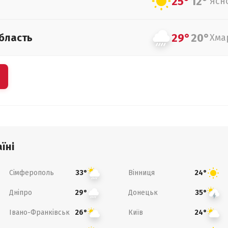
25°
12°
Ясн
29°
20°
бласть
Хма
їні
Сімферополь
Вінниця
33°
24°
Дніпро
Донецьк
29°
35°
Івано-Франківськ
Київ
26°
24°