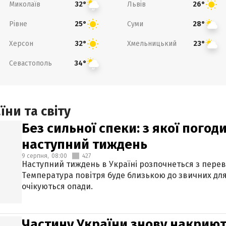
Миколаїв
Львів
32°
26°
Рівне
Суми
25°
28°
Херсон
Хмельницький
32°
23°
Севастополь
34°
ни та світу
Без сильної спеки: з якої пого
наступний тиждень
9 серпня,
08:00
427
Наступний тиждень в Україні розпочнеться з перев
Температура повітря буде близькою до звичних для
очікуються опади.
Частину України знову накриют