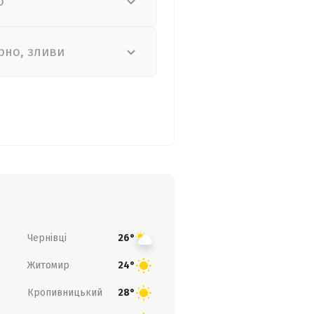
о
рно, зливи
Чернівці
26°
Житомир
24°
Кропивницький
28°