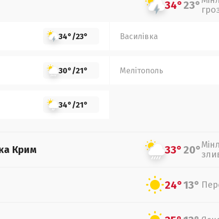
Мін
34°
23°
гро
34°
/
23°
Василівка
30°
/
21°
Мелітополь
34°
/
21°
Мін
33°
20°
ка Крим
зли
24°
13°
Пер