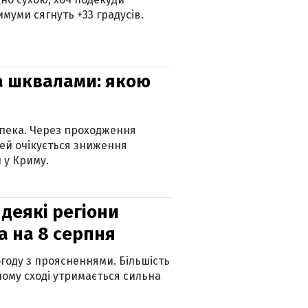
муми сягнуть +33 градусів.
та шквалами: якою
спека. Через проходження
ей очікується зниження
 у Криму.
 деякі регіони
а на 8 серпня
огоду з проясненнями. Більшість
ному сході утримається сильна