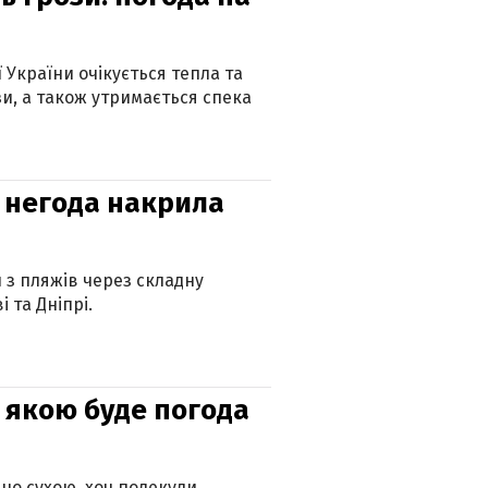
ї України очікується тепла та
зи, а також утримається спека
: негода накрила
и з пляжів через складну
 та Дніпрі.
и: якою буде погода
но сухою, хоч подекуди