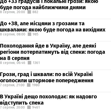
До +33 градусів і локальні грози: якою
буде погода найближчими днями
8 серпня,
20:00
882
До +38, але місцями з грозами та
шквалами: якою буде погода на вихідних
8 серпня,
08:00
985
Похолодання йде в Україну, але деякі
регіони потерпатимуть від спеки: погода
на 8 серпня
8 серпня,
06:46
1361
Грози, град і шквали: по всій Україні
оголосили штормове попередження
7 серпня,
21:00
1980
В Україні дещо похолодає: як надовго
відступить спека
7 серпня,
20:00
9461