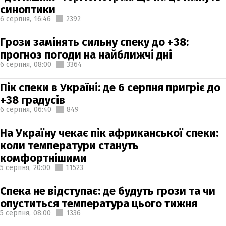
синоптики
6 серпня,
16:46
2392
Грози замінять сильну спеку до +38:
прогноз погоди на найближчі дні
6 серпня,
08:00
3364
Пік спеки в Україні: де 6 серпня пригріє до
+38 градусів
6 серпня,
06:40
849
На Україну чекає пік африканської спеки:
коли температури стануть
комфортнішими
5 серпня,
20:00
11523
Спека не відступає: де будуть грози та чи
опуститься температура цього тижня
5 серпня,
08:00
1336