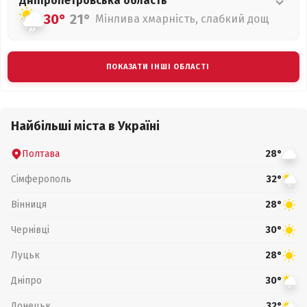
Дніпропетровська
область
30°
21°
Мінлива хмарність, слабкий дощ
ПОКАЗАТИ ІНШІ ОБЛАСТІ
Найбільші міста в Україні
Полтава
28°
Сімферополь
32°
Вінниця
28°
Чернівці
30°
Луцьк
28°
Дніпро
30°
Донецьк
32°