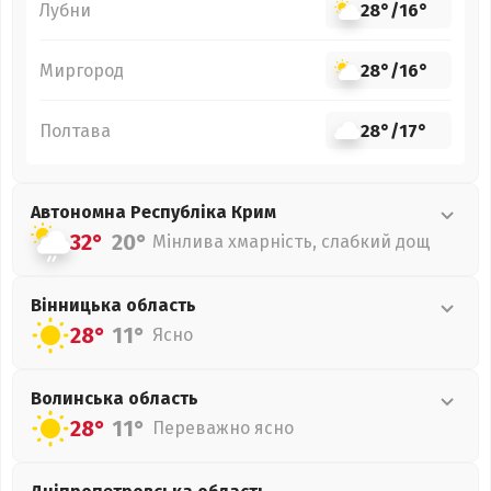
Лубни
28°
/
16°
Миргород
28°
/
16°
Полтава
28°
/
17°
Автономна Республіка Крим
32°
20°
Мінлива хмарність, слабкий дощ
Вінницька
область
28°
11°
Ясно
Волинська
область
28°
11°
Переважно ясно