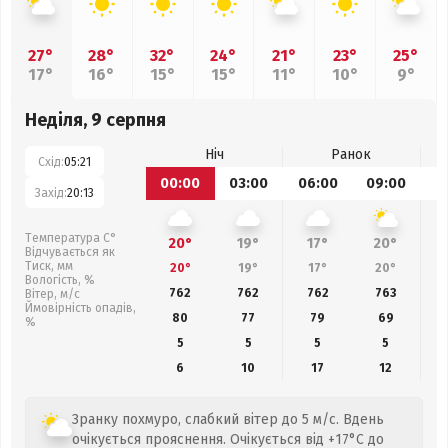
27°
28°
32°
24°
21°
23°
25°
17°
16°
15°
15°
11°
10°
9°
Неділя, 9 серпня
Ніч
Ранок
Схід:
05:21
00:00
03:00
06:00
09:00
1
Захід:
20:13
Температура С°
20°
19°
17°
20°
Відчувається як
Тиск, мм
20°
19°
17°
20°
Вологість, %
762
762
762
763
Вітер, м/с
Ймовірність опадів,
80
77
79
69
%
5
5
5
5
6
10
17
12
Зранку похмуро, слабкий вітер до 5 м/с. Вдень
очікується прояснення. Очікується від +17°C до