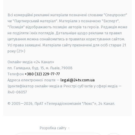
smart tv
samsung smart tv
Всі комерційні рекламні матеріали позначені словами "Спецпроєкт"
чи "Партнерський матеріал". Матеріали з позначкою "Експерт",
"Позиція" відображають позицію авторів та героїв. Редакція може
не поділяти їхніх поглядів. Детальніше щодо реклами та правил
цитування можна ознайомитись в правилах користування сайтом.
Усі права захищені.
Матеріали сайту призначені для осіб старше
21
року (21+)
Онлайн-медіа «24 Канал»
пл. Галицька, буд. 15, м. Львів, 79008
Телефон
+380 (32) 229-77-77
Адреса електронної пошти —
legal@24tv.com.ua
Ідентифікатор онлайн-медіа в Реєстрі суб'єктів у сфері медіа —
R40-06057
© 2005—2026,
ПрАТ «Телерадіокомпанія "Люкс"», 24 Канал.
Розробка сайту
-