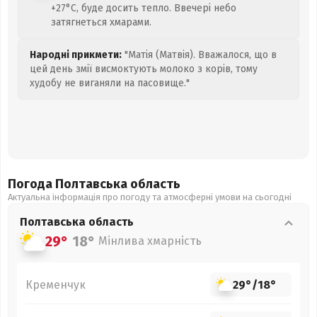
+27°C, буде досить тепло. Ввечері небо
затягнеться хмарами.
Народні прикмети:
"Матія (Матвія). Вважалося, що в
цей день змії висмоктують молоко з корів, тому
худобу не виганяли на пасовище."
Погода Полтавська
область
Актуальна інформація про погоду та атмосферні умови на сьогодні
Полтавська
область
29°
18°
Мінлива хмарність
Кременчук
29°
/
18°