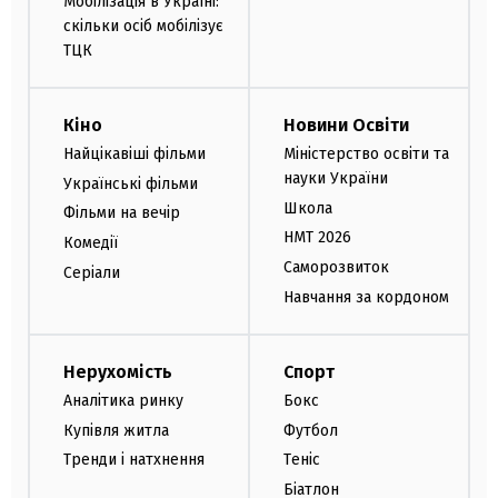
Мобілізація в Україні:
скільки осіб мобілізує
ТЦК
Кіно
Новини Освіти
Найцікавіші фільми
Міністерство освіти та
науки України
Українські фільми
Школа
Фільми на вечір
НМТ 2026
Комедії
Саморозвиток
Серіали
Навчання за кордоном
Нерухомість
Спорт
Аналітика ринку
Бокс
Купівля житла
Футбол
Тренди і натхнення
Теніс
Біатлон