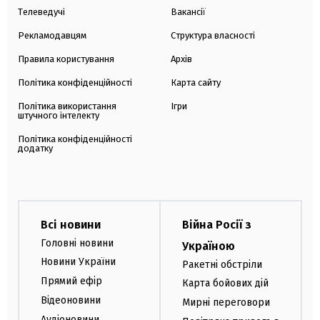
Телеведучі
Вакансії
Рекламодавцям
Структура власності
Правила користування
Архів
Політика конфіденційності
Карта сайту
Політика використання
Ігри
штучного інтелекту
Політика конфіденційності
додатку
Всі новини
Війна Росії з
Головні новини
Україною
Новини України
Ракетні обстріли
Прямий ефір
Карта бойових дій
Відеоновини
Мирні переговори
Аудіоновини