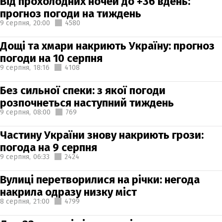
Від прохолодних ночей до +36 вдень:
прогноз погоди на тиждень
9 серпня,
20:00
4580
Дощі та хмари накриють Україну: прогноз
погоди на 10 серпня
9 серпня,
18:16
4108
Без сильної спеки: з якої погоди
розпочнеться наступний тиждень
9 серпня,
08:00
769
Частину України знову накриють грози:
погода на 9 серпня
9 серпня,
06:33
2424
Вулиці перетворилися на річки: негода
накрила одразу низку міст
8 серпня,
21:00
4799