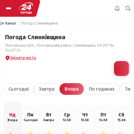
24 Канал
Погода Слинківщина
Погода Слинківщина
Полтавська обл., Полтавський район, Слинківщина, 50.29°Пн,
34.42°Сх
Змінити місто
Сьогодні
Завтра
Вчора
По годинах
Тиж
Нд
Пн
Вт
Ср
Чт
Пт
Сб
Вчора
Сьогодні
Завтра
12.08
13.08
14.08
15.08