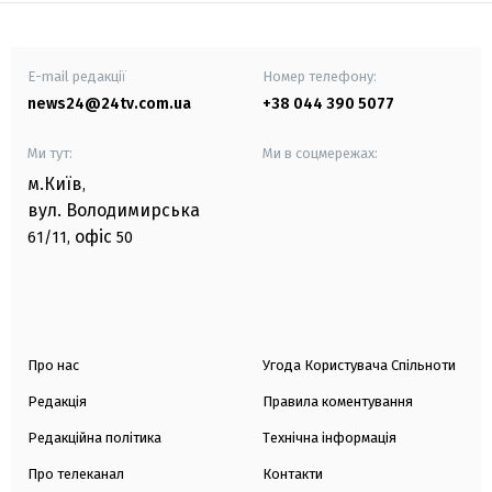
E-mail редакції
Номер телефону:
news24@24tv.com.ua
+38 044 390 5077
Ми тут:
Ми в соцмережах:
м.Київ
,
вул. Володимирська
офіс
61/11,
50
Про нас
Угода Користувача Спільноти
Редакція
Правила коментування
Редакційна політика
Технічна інформація
Про телеканал
Контакти