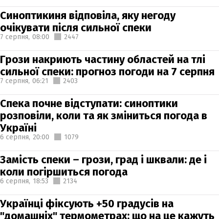
Синоптикиня відповіла, яку негоду
очікувати після сильної спеки
7 серпня,
08:00
2447
Грози накриють частину областей на тлі
сильної спеки: прогноз погоди на 7 серпня
7 серпня,
06:21
2403
Спека почне відступати: синоптики
розповіли, коли та як зміниться погода в
Україні
6 серпня,
20:00
1079
Замість спеки – грози, град і шквали: де і
коли погіршиться погода
6 серпня,
18:53
2134
Українці фіксують +50 градусів на
"домашніх" термометрах: що на це кажуть