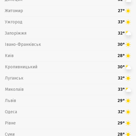
Житомир
27°
Ужгород
33°
Запоріжжя
32°
Івано-Франківськ
30°
Київ
28°
Кропивницький
30°
Луганськ
32°
Миколаїв
33°
Львів
29°
Одеса
32°
Рівне
29°
Суми
28°