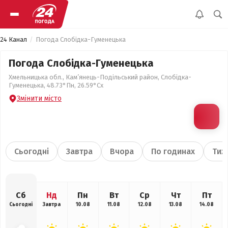
24 Канал
Погода Слобідка-Гуменецька
Погода Слобідка-Гуменецька
Хмельницька обл., Кам’янець-Подільський район, Слобідка-
Гуменецька, 48.73°Пн, 26.59°Сх
Змінити місто
Сьогодні
Завтра
Вчора
По годинах
Тиж
Сб
Нд
Пн
Вт
Ср
Чт
Пт
Сьогодні
Завтра
10.08
11.08
12.08
13.08
14.08