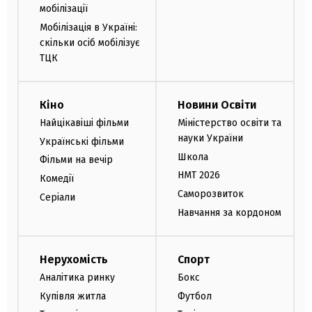
мобілізації
Мобілізація в Україні:
скільки осіб мобілізує
ТЦК
Кіно
Новини Освіти
Найцікавіші фільми
Міністерство освіти та
науки України
Українські фільми
Школа
Фільми на вечір
НМТ 2026
Комедії
Саморозвиток
Серіали
Навчання за кордоном
Нерухомість
Спорт
Аналітика ринку
Бокс
Купівля житла
Футбол