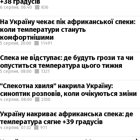
+38 градусів
6 серпня,
06:40
836
На Україну чекає пік африканської спеки:
коли температури стануть
комфортнішими
5 серпня,
20:00
11491
Спека не відступає: де будуть грози та чи
опуститься температура цього тижня
5 серпня,
08:00
1321
"Спекотна хвиля" накрила Україну:
синоптик розповів, коли очікуються зміни
4 серпня,
08:00
2350
Україну накриває африканська спека: де
температура сягне +39 градусів
4 серпня,
07:32
911