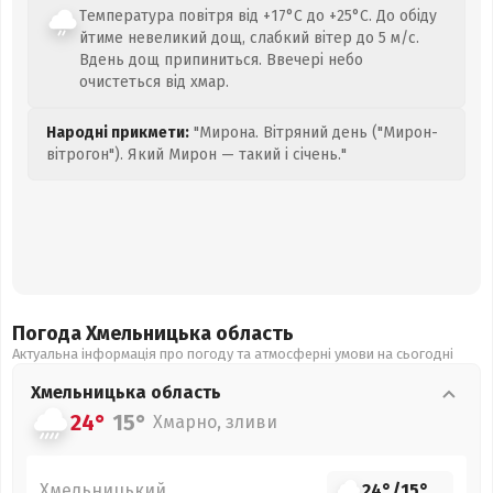
Температура повітря від +17°C до +25°C. До обіду
йтиме невеликий дощ, слабкий вітер до 5 м/с.
Вдень дощ припиниться. Ввечері небо
очистеться від хмар.
Народні прикмети:
"Мирона. Вітряний день ("Мирон-
вітрогон"). Який Мирон — такий і січень."
Погода Хмельницька
область
Актуальна інформація про погоду та атмосферні умови на сьогодні
Хмельницька
область
24°
15°
Хмарно, зливи
Хмельницький
24°
/
15°