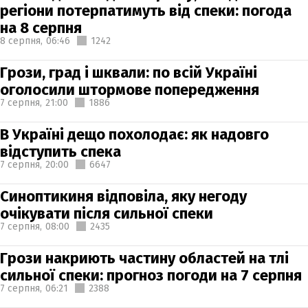
регіони потерпатимуть від спеки: погода
на 8 серпня
8 серпня,
06:46
1242
Грози, град і шквали: по всій Україні
оголосили штормове попередження
7 серпня,
21:00
1886
В Україні дещо похолодає: як надовго
відступить спека
7 серпня,
20:00
6647
Синоптикиня відповіла, яку негоду
очікувати після сильної спеки
7 серпня,
08:00
2435
Грози накриють частину областей на тлі
сильної спеки: прогноз погоди на 7 серпня
7 серпня,
06:21
2388