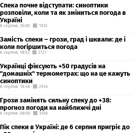
Спека почне відступати: синоптики
розповіли, коли та як зміниться погода в
Україні
6 серпня,
20:00
1032
Замість спеки – грози, град і шквали: де і
коли погіршиться погода
6 серпня,
18:53
2127
Українці фіксують +50 градусів на
"домашніх" термометрах: що на це кажуть
синоптики
6 серпня,
16:46
2346
Грози замінять сильну спеку до +38:
прогноз погоди на найближчі дні
6 серпня,
08:00
3356
Пік спеки в Україні: де 6 серпня пригріє до