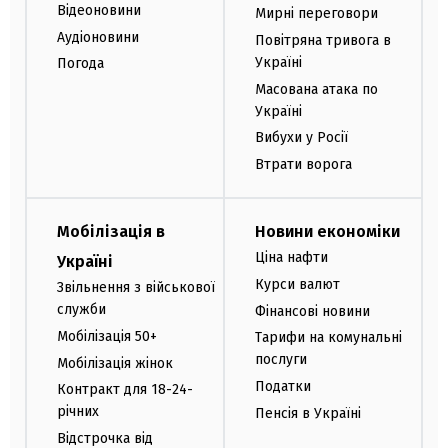
Відеоновини
Мирні переговори
Аудіоновини
Повітряна тривога в
Україні
Погода
Масована атака по
Україні
Вибухи у Росії
Втрати ворога
Мобілізація в
Новини економіки
Ціна нафти
Україні
Курси валют
Звільнення з військової
служби
Фінансові новини
Мобілізація 50+
Тарифи на комунальні
послуги
Мобілізація жінок
Податки
Контракт для 18-24-
річних
Пенсія в Україні
Відстрочка від