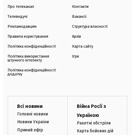
Про телеканал
Контакти
Телеведучі
Вакансії
Рекламодавцям
Структура власності
Правила користування
Архів
Політика конфіденційності
Карта сайту
Політика використання
Ігри
штучного інтелекту
Політика конфіденційності
додатку
Всі новини
Війна Росії з
Головні новини
Україною
Новини України
Ракетні обстріли
Прямий ефір
Карта бойових дій