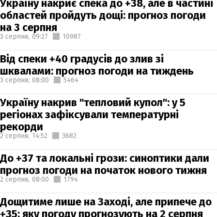
Україну накриє спека до +38, але в частині
областей пройдуть дощі: прогноз погоди
на 3 серпня
3 серпня,
09:27
10987
Від спеки +40 градусів до злив зі
шквалами: прогноз погоди на тиждень
3 серпня,
08:00
5464
Україну накрив "тепловий купол": у 5
регіонах зафіксували температурні
рекорди
2 серпня,
14:52
3682
До +37 та локальні грози: синоптики дали
прогноз погоди на початок нового тижня
2 серпня,
08:00
1794
Дощитиме лише на Заході, але припече до
+35: яку погоду прогнозують на 2 серпня