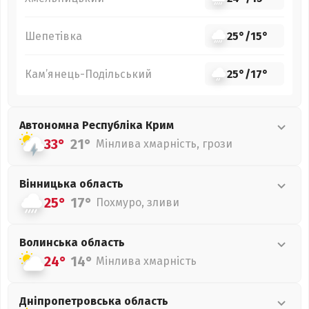
Шепетівка
25°
/
15°
Кам’янець-Подільський
25°
/
17°
Автономна Республіка Крим
33°
21°
Мінлива хмарність, грози
Вінницька
область
25°
17°
Похмуро, зливи
Волинська
область
24°
14°
Мінлива хмарність
Дніпропетровська
область