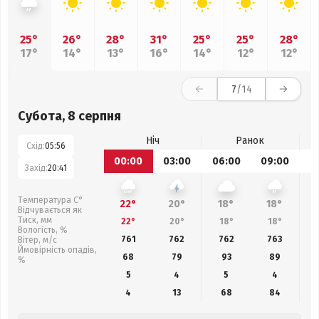
25°
26°
28°
31°
25°
25°
28°
17°
14°
13°
16°
14°
12°
12°
7
/14
Субота, 8 серпня
Ніч
Ранок
Схід:
05:56
00:00
03:00
06:00
09:00
1
Захід:
20:41
Температура С°
22°
20°
18°
18°
Відчувається як
Тиск, мм
22°
20°
18°
18°
Вологість, %
761
762
762
763
Вітер, м/с
Ймовірність опадів,
68
79
93
89
%
5
4
5
4
4
13
68
84