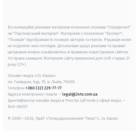
android
apple
smart tv
samsung smart tv
Всі комерційні рекламні матеріали позначені словами "Спецпроєкт"
чи "Партнерський матеріал". Матеріали з позначкою "Експерт",
"Позиція" відображають позицію авторів та героїв. Редакція може
не поділяти їхніх поглядів. Детальніше щодо реклами та правил
цитування можна ознайомитись в правилах користування сайтом.
Усі права захищені.
Матеріали сайту призначені для осіб старше
21
року (21+)
Онлайн-медіа «24 Канал»
пл. Галицька, буд. 15, м. Львів, 79008
Телефон
+380 (32) 229-77-77
Адреса електронної пошти —
legal@24tv.com.ua
Ідентифікатор онлайн-медіа в Реєстрі суб'єктів у сфері медіа —
R40-06057
© 2005—2026,
ПрАТ «Телерадіокомпанія "Люкс"», 24 Канал.