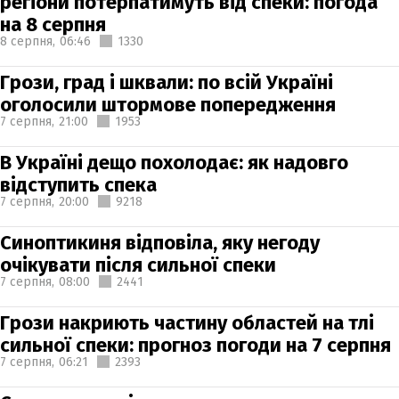
регіони потерпатимуть від спеки: погода
на 8 серпня
8 серпня,
06:46
1330
Грози, град і шквали: по всій Україні
оголосили штормове попередження
7 серпня,
21:00
1953
В Україні дещо похолодає: як надовго
відступить спека
7 серпня,
20:00
9218
Синоптикиня відповіла, яку негоду
очікувати після сильної спеки
7 серпня,
08:00
2441
Грози накриють частину областей на тлі
сильної спеки: прогноз погоди на 7 серпня
7 серпня,
06:21
2393