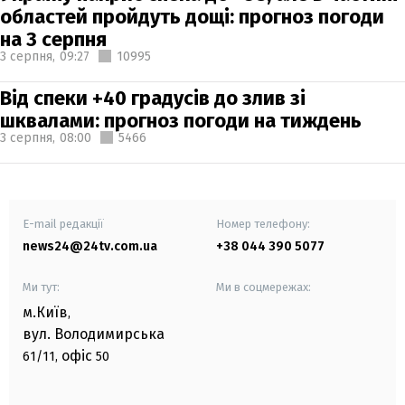
областей пройдуть дощі: прогноз погоди
на 3 серпня
3 серпня,
09:27
10995
Від спеки +40 градусів до злив зі
шквалами: прогноз погоди на тиждень
3 серпня,
08:00
5466
E-mail редакції
Номер телефону:
news24@24tv.com.ua
+38 044 390 5077
Ми тут:
Ми в соцмережах:
м.Київ
,
вул. Володимирська
офіс
61/11,
50