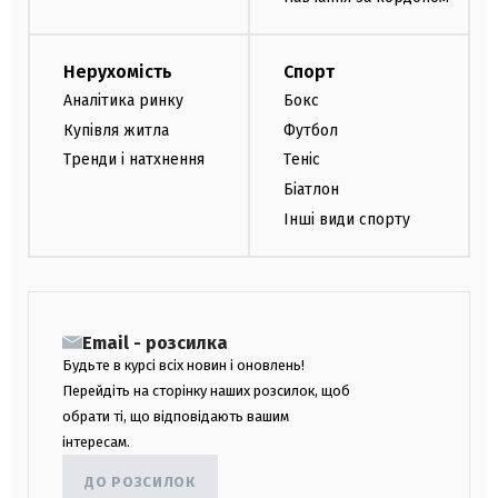
Нерухомість
Спорт
Аналітика ринку
Бокс
Купівля житла
Футбол
Тренди і натхнення
Теніс
Біатлон
Інші види спорту
Email - розсилка
Будьте в курсі всіх новин і оновлень!
Перейдіть на сторінку наших розсилок, щоб
обрати ті, що відповідають вашим
інтересам.
ДО РОЗСИЛОК