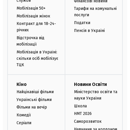
служби
Фінансові новини
Мобілізація 50+
Тарифи на комунальні
послуги
Мобілізація жінок
Податки
Контракт для 18-24-
річних
Пенсія в Україні
Відстрочка від
мобілізації
Мобілізація в Україні:
скільки осіб мобілізує
ТЦК
Кіно
Новини Освіти
Найцікавіші фільми
Міністерство освіти та
науки України
Українські фільми
Школа
Фільми на вечір
НМТ 2026
Комедії
Саморозвиток
Серіали
Навчання за кордоном