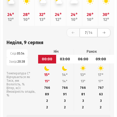
24°
28°
32°
24°
24°
26°
30°
12°
10°
13°
12°
10°
10°
12°
7
/14
Неділя, 9 серпня
Ніч
Ранок
Схід:
05:54
00:00
03:00
06:00
09:00
1
Захід:
20:38
Температура С°
15°
14°
13°
17°
Відчувається як
Тиск, мм
15°
14°
13°
17°
Вологість, %
766
766
766
767
Вітер, м/с
Ймовірність опадів,
89
91
81
63
%
2
3
3
3
2
2
2
2