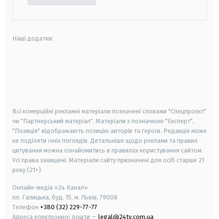
Наші додатки:
android
apple
smart tv
samsung smart tv
Всі комерційні рекламні матеріали позначені словами "Спецпроєкт"
чи "Партнерський матеріал". Матеріали з позначкою "Експерт",
"Позиція" відображають позицію авторів та героїв. Редакція може
не поділяти їхніх поглядів. Детальніше щодо реклами та правил
цитування можна ознайомитись в правилах користування сайтом.
Усі права захищені.
Матеріали сайту призначені для осіб старше
21
року (21+)
Онлайн-медіа «24 Канал»
пл. Галицька, буд. 15, м. Львів, 79008
Телефон
+380 (32) 229-77-77
Адреса електронної пошти —
legal@24tv.com.ua