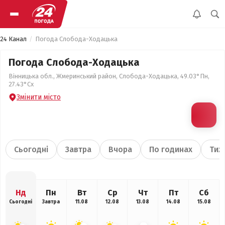
24 Канал
Погода Слобода-Ходацька
Погода Слобода-Ходацька
Вінницька обл., Жмеринський район, Слобода-Ходацька, 49.03°Пн,
27.43°Сх
Змінити місто
Сьогодні
Завтра
Вчора
По годинах
Тиж
Нд
Пн
Вт
Ср
Чт
Пт
Сб
Сьогодні
Завтра
11.08
12.08
13.08
14.08
15.08