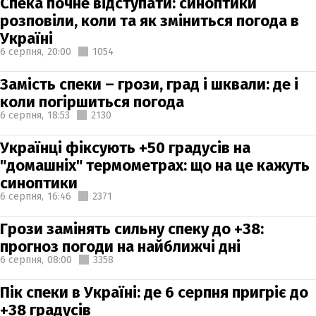
Спека почне відступати: синоптики
розповіли, коли та як зміниться погода в
Україні
6 серпня,
20:00
1054
Замість спеки – грози, град і шквали: де і
коли погіршиться погода
6 серпня,
18:53
2130
Українці фіксують +50 градусів на
"домашніх" термометрах: що на це кажуть
синоптики
6 серпня,
16:46
2371
Грози замінять сильну спеку до +38:
прогноз погоди на найближчі дні
6 серпня,
08:00
3358
Пік спеки в Україні: де 6 серпня пригріє до
+38 градусів