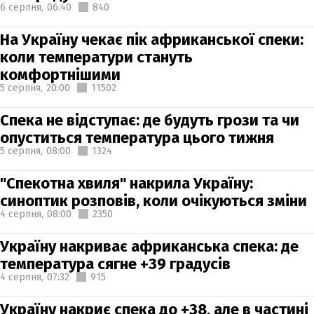
6 серпня,
06:40
840
На Україну чекає пік африканської спеки:
коли температури стануть
комфортнішими
5 серпня,
20:00
11502
Спека не відступає: де будуть грози та чи
опуститься температура цього тижня
5 серпня,
08:00
1324
"Спекотна хвиля" накрила Україну:
синоптик розповів, коли очікуються зміни
4 серпня,
08:00
2350
Україну накриває африканська спека: де
температура сягне +39 градусів
4 серпня,
07:32
915
Україну накриє спека до +38, але в частині