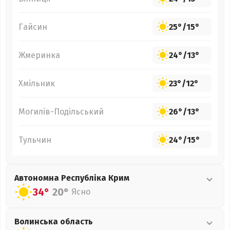
Гайсин
25°
/
15°
Жмеринка
24°
/
13°
Хмільник
23°
/
12°
Могилів-Подільський
26°
/
13°
Тульчин
24°
/
15°
Автономна Республіка Крим
34°
20°
Ясно
Волинська
область