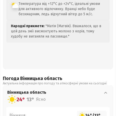
Температура від +12°C до +24°C, ідеальні умови
для активного відпочинку. Вранці небо буде
безхмарним, ледь відчутний вітер до 5 м/с.
Народні прикмети:
"Матія (Матвія). Вважалося, що в
цей день змії висмоктують молоко з корів, тому
худобу не виганяли на пасовище."
Погода Вінницька
область
Актуальна інформація про погоду та атмосферні умови на сьогодні
Вінницька
область
24°
13°
Ясно
Вінниця
24°
/
13°