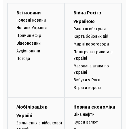
Всі новини
Війна Росії з
Головні новини
Україною
Новини України
Ракетні обстріли
Прямий ефір
Карта бойових дій
Відеоновини
Мирні переговори
Аудіоновини
Повітряна тривога в
Україні
Погода
Масована атака по
Україні
Вибухи у Росії
Втрати ворога
Мобілізація в
Новини економіки
Ціна нафти
Україні
Курси валют
Звільнення з військової