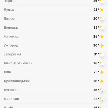
Чернівці
26°
Луцьк
25°
Дніпро
30°
Донецьк
35°
Житомир
24°
Ужгород
30°
Запоріжжя
31°
Івано-Франківськ
26°
Київ
25°
Кропивницький
28°
Луганськ
36°
Миколаїв
33°
Львів
26°