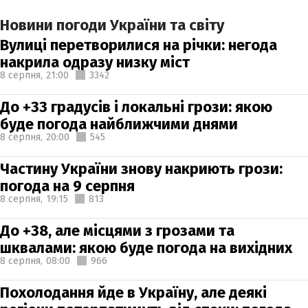
Новини погоди України та світу
Вулиці перетворилися на річки: негода
накрила одразу низку міст
8 серпня,
21:00
3342
До +33 градусів і локальні грози: якою
буде погода найближчими днями
8 серпня,
20:00
545
Частину України знову накриють грози:
погода на 9 серпня
8 серпня,
19:15
813
До +38, але місцями з грозами та
шквалами: якою буде погода на вихідних
8 серпня,
08:00
966
Похолодання йде в Україну, але деякі