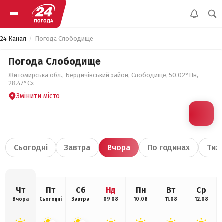
24 Канал
Погода Слободище
Погода Слободище
Житомирська обл., Бердичівський район, Слободище, 50.02°Пн,
28.47°Сх
Змінити місто
Сьогодні
Завтра
Вчора
По годинах
Тиж
Чт
Пт
Сб
Нд
Пн
Вт
Ср
Вчора
Сьогодні
Завтра
09.08
10.08
11.08
12.08