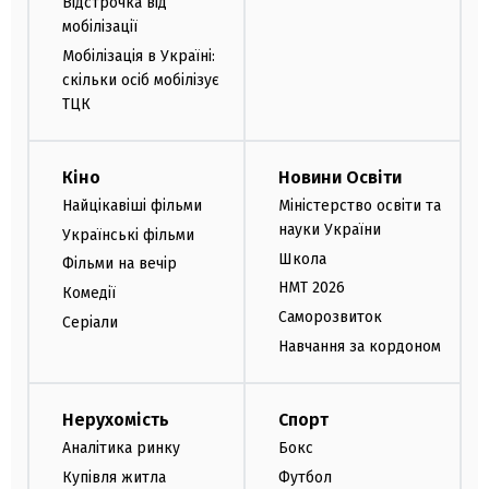
Відстрочка від
мобілізації
Мобілізація в Україні:
скільки осіб мобілізує
ТЦК
Кіно
Новини Освіти
Найцікавіші фільми
Міністерство освіти та
науки України
Українські фільми
Школа
Фільми на вечір
НМТ 2026
Комедії
Саморозвиток
Серіали
Навчання за кордоном
Нерухомість
Спорт
Аналітика ринку
Бокс
Купівля житла
Футбол