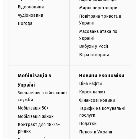
Відеоновини
Мирні переговори
Аудіоновини
Повітряна тривога в
Україні
Погода
Масована атака по
Україні
Вибухи у Росії
Втрати ворога
Мобілізація в
Новини економіки
Ціна нафти
Україні
Курси валют
Звільнення з військової
служби
Фінансові новини
Мобілізація 50+
Тарифи на комунальні
послуги
Мобілізація жінок
Податки
Контракт для 18-24-
річних
Пенсія в Україні