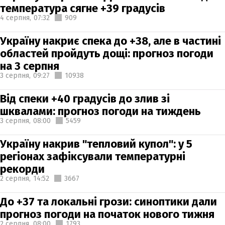
температура сягне +39 градусів
4 серпня,
07:32
909
Україну накриє спека до +38, але в частині
областей пройдуть дощі: прогноз погоди
на 3 серпня
3 серпня,
09:27
10938
Від спеки +40 градусів до злив зі
шквалами: прогноз погоди на тиждень
3 серпня,
08:00
5459
Україну накрив "тепловий купол": у 5
регіонах зафіксували температурні
рекорди
2 серпня,
14:52
3667
До +37 та локальні грози: синоптики дали
прогноз погоди на початок нового тижня
2 серпня,
08:00
1793