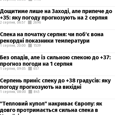
Дощитиме лише на Заході, але припече до
+35: яку погоду прогнозують на 2 серпня
2 серпня,
06:57
2696
Спека на початку серпня: чи поб'є вона
рекордні показники температури
1 серпня,
20:00
1539
Без опадів, але із сильною спекою до +37:
прогноз погоди на 1 серпня
1 серпня,
09:05
657
Серпень приніс спеку до +38 градусів: яку
погоду прогнозують на вихідні
1 серпня,
08:00
845
"Тепловий купол" накриває Європу: як
довго протримається сильна спека в