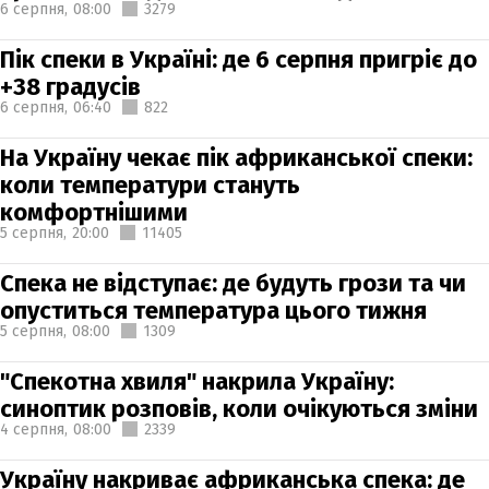
6 серпня,
08:00
3279
Пік спеки в Україні: де 6 серпня пригріє до
+38 градусів
6 серпня,
06:40
822
На Україну чекає пік африканської спеки:
коли температури стануть
комфортнішими
5 серпня,
20:00
11405
Спека не відступає: де будуть грози та чи
опуститься температура цього тижня
5 серпня,
08:00
1309
"Спекотна хвиля" накрила Україну:
синоптик розповів, коли очікуються зміни
4 серпня,
08:00
2339
Україну накриває африканська спека: де