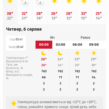
38°
32°
28°
26°
28°
33°
25°
22°
21°
18°
13°
12°
15°
14°
Четвер, 6 серпня
Ніч
Ранок
Схід:
05:41
00:00
03:00
06:00
09:00
1
Захід:
20:40
Температура С°
26°
24°
23°
29°
Відчувається як
Тиск, мм
26°
24°
23°
30°
Вологість, %
763
762
762
762
Вітер, м/с
Ймовірність опадів,
66
71
71
54
%
3
3
2
2
2
2
2
2
Температура коливатиметься від +22°C до +38°C,
спека, уникайте прямого сонця. Цілий день небо