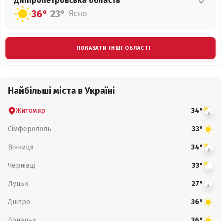
Дніпропетровська
область
36°
23°
Ясно
ПОКАЗАТИ ІНШІ ОБЛАСТІ
Найбільші міста в Україні
Житомир
34°
Сімферополь
33°
Вінниця
34°
Чернівці
33°
Луцьк
27°
Дніпро
36°
Донецьк
36°