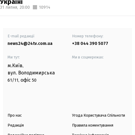
Україні
31 липня,
20:00
10914
E-mail редакції
Номер телефону:
news24@24tv.com.ua
+38 044 390 5077
Ми тут:
Ми в соцмережах:
м.Київ
,
вул. Володимирська
офіс
61/11,
50
Про нас
Угода Користувача Спільноти
Редакція
Правила коментування