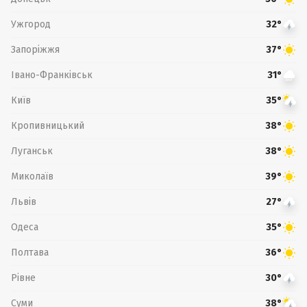
Ужгород
32°
Запоріжжя
37°
Івано-Франківськ
31°
Київ
35°
Кропивницький
38°
Луганськ
38°
Миколаїв
39°
Львів
27°
Одеса
35°
Полтава
36°
Рівне
30°
Суми
38°