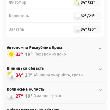
Житомир
34°
/
22°
Коростень
32°
/
21°
Звягель
34°
/
20°
Автономна Республіка Крим
33°
19°
Переважно ясно
Вінницька
область
34°
21°
Мінлива хмарність, грози
Волинська
область
27°
19°
Хмарно, грози