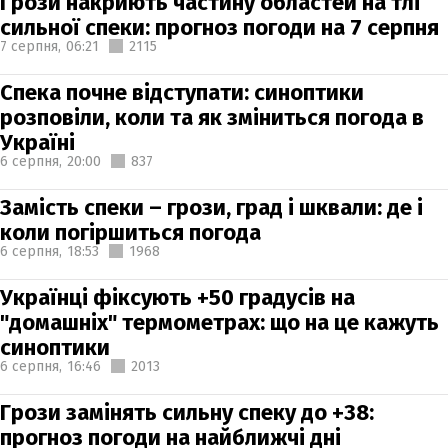
Грози накриють частину областей на тлі
сильної спеки: прогноз погоди на 7 серпня
7 серпня,
06:21
2115
Спека почне відступати: синоптики
розповіли, коли та як зміниться погода в
Україні
6 серпня,
20:00
837
Замість спеки – грози, град і шквали: де і
коли погіршиться погода
6 серпня,
18:53
1968
Українці фіксують +50 градусів на
"домашніх" термометрах: що на це кажуть
синоптики
6 серпня,
16:46
2013
Грози замінять сильну спеку до +38:
прогноз погоди на найближчі дні