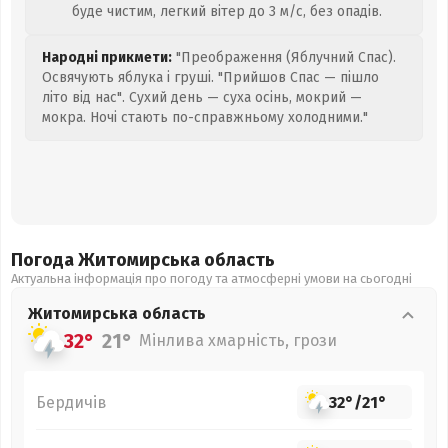
буде чистим, легкий вітер до 3 м/с, без опадів.
Народні прикмети:
"Преображення (Яблучний Спас).
Освячують яблука і груші. "Прийшов Спас — пішло
літо від нас". Сухий день — суха осінь, мокрий —
мокра. Ночі стають по-справжньому холодними."
Погода Житомирська
область
Актуальна інформація про погоду та атмосферні умови на сьогодні
Житомирська
область
32°
21°
Мінлива хмарність, грози
Бердичів
32°
/
21°