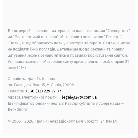
android
apple
smart tv
samsung smart tv
Всі комерційні рекламні матеріали позначені словами "Спецпроєкт"
чи "Партнерський матеріал". Матеріали з позначкою "Експерт",
"Позиція" відображають позицію авторів та героїв. Редакція може
не поділяти їхніх поглядів. Детальніше щодо реклами та правил
цитування можна ознайомитись в правилах користування сайтом.
Усі права захищені.
Матеріали сайту призначені для осіб старше
21
року (21+)
Онлайн-медіа «24 Канал»
пл. Галицька, буд. 15, м. Львів, 79008
Телефон
+380 (32) 229-77-77
Адреса електронної пошти —
legal@24tv.com.ua
Ідентифікатор онлайн-медіа в Реєстрі суб'єктів у сфері медіа —
R40-06057
© 2005—2026,
ПрАТ «Телерадіокомпанія "Люкс"», 24 Канал.