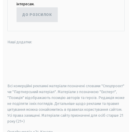
інтересам.
ДО РОЗСИЛОК
Наші додатки:
android
apple
smart tv
samsung smart tv
Всі комерційні рекламні матеріали позначені словами "Спецпроєкт"
чи "Партнерський матеріал". Матеріали з позначкою "Експерт",
"Позиція" відображають позицію авторів та героїв. Редакція може
не поділяти їхніх поглядів. Детальніше щодо реклами та правил
цитування можна ознайомитись в правилах користування сайтом.
Усі права захищені.
Матеріали сайту призначені для осіб старше
21
року (21+)
Онлайн-медіа «24 Канал»