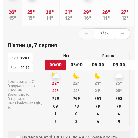
26°
25°
26°
31°
29°
26°
27°
15°
15°
11°
12°
16°
11°
12°
7
/14
П'ятниця, 7 серпня
Ніч
Ранок
Схід:
06:03
00:00
03:00
06:00
09:00
1
Захід:
20:59
Температура С°
22°
22°
21°
25°
Відчувається як
Тиск, мм
22°
22°
21°
25°
Вологість, %
760
760
761
762
Вітер, м/с
Ймовірність опадів,
69
78
79
70
%
1
0
4
4
2
3
4
9
На термометрі від +15°C до +26°C, буде досить