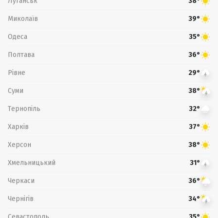
Луганськ
38°
Миколаїв
39°
Одеса
35°
Полтава
36°
Рівне
29°
Суми
38°
Тернопіль
32°
Харків
37°
Херсон
38°
Хмельницький
31°
Черкаси
36°
Чернігів
34°
Севастополь
35°