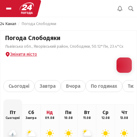
24 Канал
Погода Слободяки
Погода Слободяки
Львівська обл., Яворівський район, Слободяки, 50.12°Пн, 23.4°Сх
Змінити місто
Сьогодні
Завтра
Вчора
По годинах
Тиж
Пт
Сб
Нд
Пн
Вт
Ср
Чт
Сьогодні
Завтра
09.08
10.08
11.08
12.08
13.08