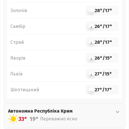
Золочів
28°
/
17°
Самбір
26°
/
17°
Стрий
28°
/
17°
Яворів
26°
/
15°
Львів
27°
/
15°
Шептицький
27°
/
17°
Автономна Республіка Крим
33°
19°
Переважно ясно