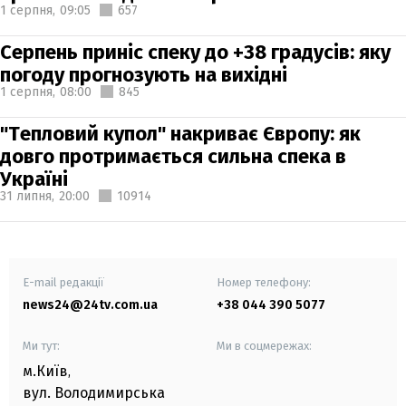
1 серпня,
09:05
657
Серпень приніс спеку до +38 градусів: яку
погоду прогнозують на вихідні
1 серпня,
08:00
845
"Тепловий купол" накриває Європу: як
довго протримається сильна спека в
Україні
31 липня,
20:00
10914
E-mail редакції
Номер телефону:
news24@24tv.com.ua
+38 044 390 5077
Ми тут:
Ми в соцмережах:
м.Київ
,
вул. Володимирська