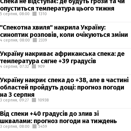
Спека не відступає: де будуть грози та чи
опуститься температура цього тижня
5 серпня,
08:00
1310
"Спекотна хвиля" накрила Україну:
синоптик розповів, коли очікуються зміни
4 серпня,
08:00
2339
Україну накриває африканська спека: де
температура сягне +39 градусів
4 серпня,
07:32
909
Україну накриє спека до +38, але в частині
областей пройдуть дощі: прогноз погоди
на 3 серпня
3 серпня,
09:27
10938
Від спеки +40 градусів до злив зі
шквалами: прогноз погоди на тиждень
3 серпня,
08:00
5459