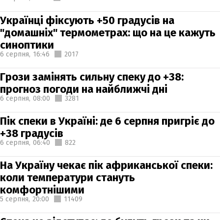
Українці фіксують +50 градусів на
"домашніх" термометрах: що на це кажуть
синоптики
6 серпня,
16:46
2017
Грози замінять сильну спеку до +38:
прогноз погоди на найближчі дні
6 серпня,
08:00
3281
Пік спеки в Україні: де 6 серпня пригріє до
+38 градусів
6 серпня,
06:40
822
На Україну чекає пік африканської спеки:
коли температури стануть
комфортнішими
5 серпня,
20:00
11409