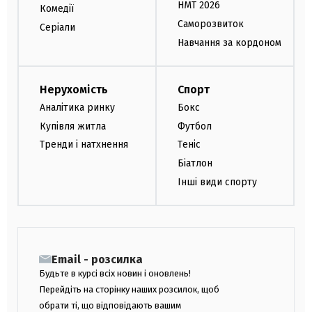
НМТ 2026
Комедії
Саморозвиток
Серіали
Навчання за кордоном
Нерухомість
Спорт
Аналітика ринку
Бокс
Купівля житла
Футбол
Тренди і натхнення
Теніс
Біатлон
Інші види спорту
Email - розсилка
Будьте в курсі всіх новин і оновлень!
Перейдіть на сторінку наших розсилок, щоб
обрати ті, що відповідають вашим