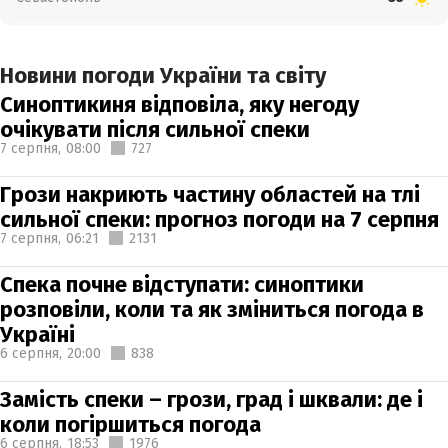
Новини погоди України та світу
Синоптикиня відповіла, яку негоду
очікувати після сильної спеки
7 серпня,
08:00
727
Грози накриють частину областей на тлі
сильної спеки: прогноз погоди на 7 серпня
7 серпня,
06:21
2131
Спека почне відступати: синоптики
розповіли, коли та як зміниться погода в
Україні
6 серпня,
20:00
838
Замість спеки – грози, град і шквали: де і
коли погіршиться погода
6 серпня,
18:53
1976