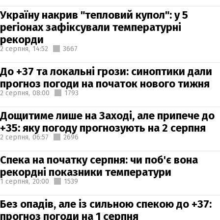
Україну накрив "тепловий купол": у 5
регіонах зафіксували температурні
рекорди
2 серпня,
14:52
3667
До +37 та локальні грози: синоптики дали
прогноз погоди на початок нового тижня
2 серпня,
08:00
1793
Дощитиме лише на Заході, але припече до
+35: яку погоду прогнозують на 2 серпня
2 серпня,
06:57
2696
Спека на початку серпня: чи поб'є вона
рекордні показники температури
1 серпня,
20:00
1539
Без опадів, але із сильною спекою до +37:
прогноз погоди на 1 серпня