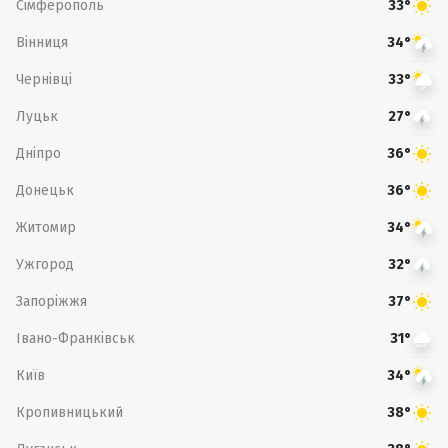
Сімферополь
33°
Вінниця
34°
Чернівці
33°
Луцьк
27°
Дніпро
36°
Донецьк
36°
Житомир
34°
Ужгород
32°
Запоріжжя
37°
Івано-Франківськ
31°
Київ
34°
Кропивницький
38°