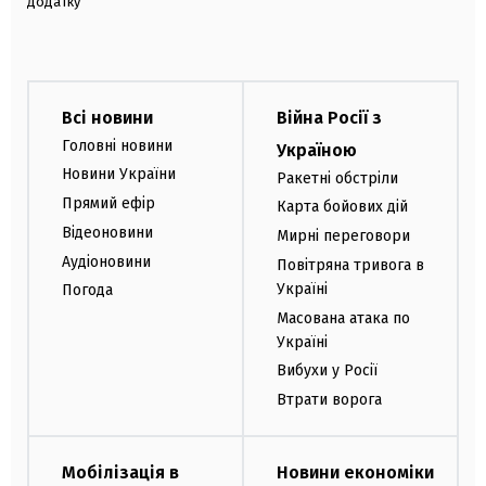
додатку
Всі новини
Війна Росії з
Головні новини
Україною
Новини України
Ракетні обстріли
Прямий ефір
Карта бойових дій
Відеоновини
Мирні переговори
Аудіоновини
Повітряна тривога в
Україні
Погода
Масована атака по
Україні
Вибухи у Росії
Втрати ворога
Мобілізація в
Новини економіки