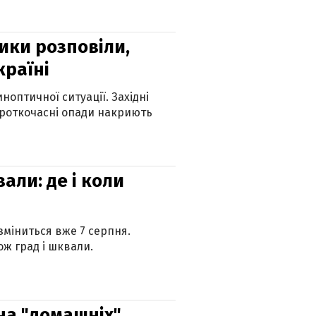
ики розповіли,
країні
оптичної ситуації. Західні
ороткочасні опади накриють
вали: де і коли
 зміниться вже 7 серпня.
ж град і шквали.
 на "домашніх"