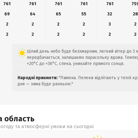
761
761
761
761
761
75
69
64
65
55
32
28
2
2
2
2
3
2
2
2
2
2
2
2
Цілий день небо буде безхмарним, легкий вітер до 3 м
передбачається, залишаємо парасольку вдома. Темпе
+20°C до +36°C, спека, уникайте прямого сонця.
Народні прикмети:
"Пимена. Лелеки відлітають у теплі кр
дня — зима буде ранньою."
ка
область
огоду та атмосферні умови на сьогодні