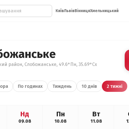
Київ
Львів
Вінниця
Хмельницький
божанське
кий район, Слобожанське, 49.6°Пн, 35.69°Сх
ора
По годинах
Тиждень
10 днів
2 тижні
Нд
Пн
Вт
09.08
10.08
11.08
1