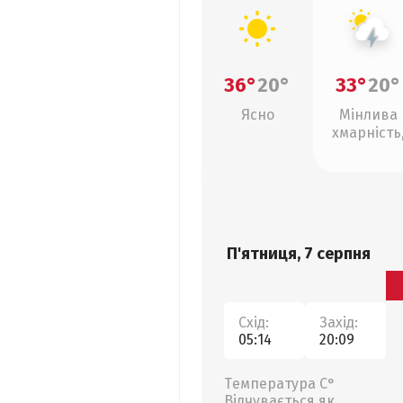
36°
20°
33°
20°
Ясно
Мінлива
хмарність
грози
П'ятниця, 7 серпня
Схід:
Захід:
05:14
20:09
Температура С°
Відчувається як