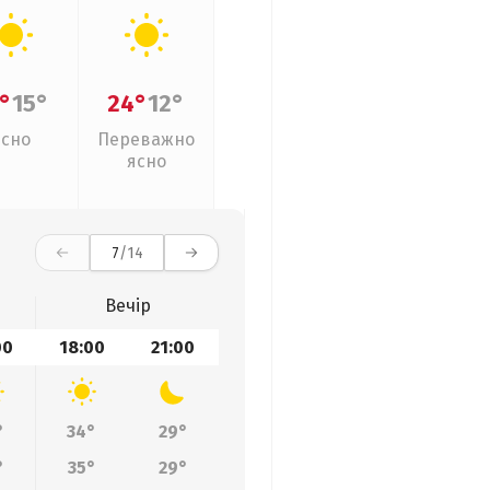
°
15°
24°
12°
Ясно
Переважно
ясно
7
/14
Вечір
00
18:00
21:00
°
34°
29°
°
35°
29°