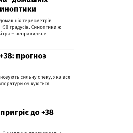
синоптики
 домашніх термометрів
 +50 градусів. Синоптики ж
ітря – неправильне.
+38: прогноз
гнозують сильну спеку, яка все
мператури очікуються
 пригріє до +38