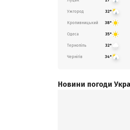
Луцьк
27°
Ужгород
32°
Кропивницький
38°
Одеса
35°
Тернопіль
32°
Чернігів
34°
Новини погоди Украї