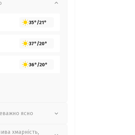
о
35°
/
21°
37°
/
20°
36°
/
20°
еважно ясно
лива хмарність,