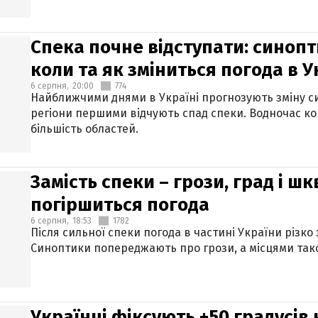
Спека почне відступати: синопт
коли та як зміниться погода в У
6 серпня,
20:00
774
Найближчими днями в Україні прогнозують зміну син
регіони першими відчують спад спеки. Водночас к
більшість областей.
Замість спеки – грози, град і шк
погіршиться погода
6 серпня,
18:53
1782
Після сильної спеки погода в частині України різко
Синоптики попереджають про грози, а місцями тако
Українці фіксують +50 градусів