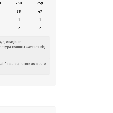
9
758
759
38
47
1
1
2
2
/с, опадів не
ратура коливатиметься від
аї. Якщо відлетіли до цього