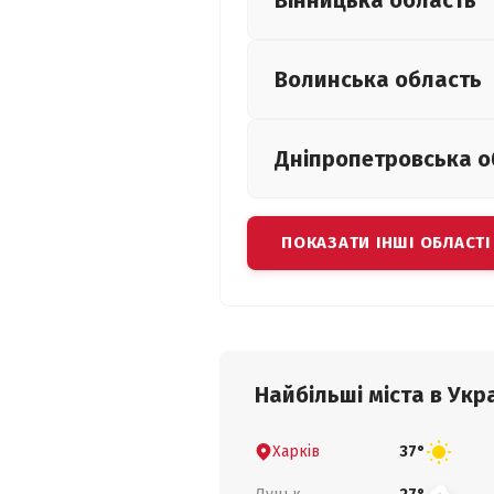
Вінницька
область
Волинська
область
Дніпропетровська
о
ПОКАЗАТИ ІНШІ ОБЛАСТІ
Найбільші міста в Укра
Харків
37°