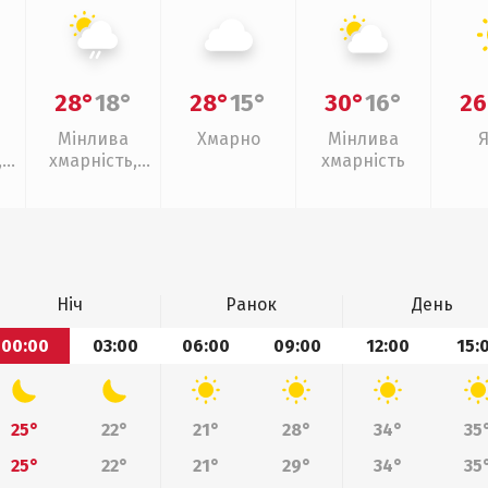
28°
18°
28°
15°
30°
16°
26
Мінлива
Хмарно
Мінлива
,
хмарність,
хмарність
слабкий дощ
Ніч
Ранок
День
00:00
03:00
06:00
09:00
12:00
15:
25°
22°
21°
28°
34°
35
25°
22°
21°
29°
34°
35