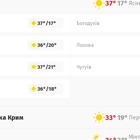
37°
17°
Ясн
37°
/
17°
Богодухів
36°
/
20°
Лозова
37°
/
21°
Чугуїв
36°
/
18°
33°
19°
ка Крим
Пер
Мін