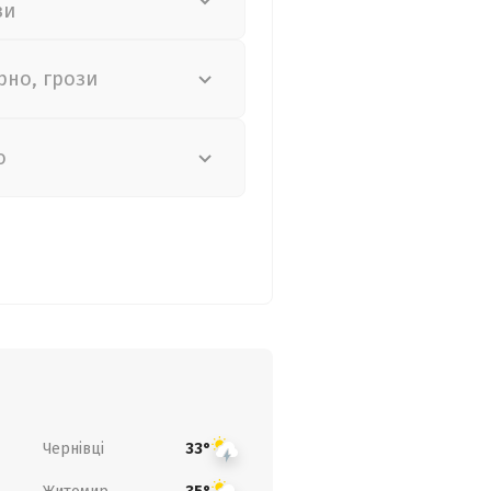
зи
рно, грози
о
Чернівці
33°