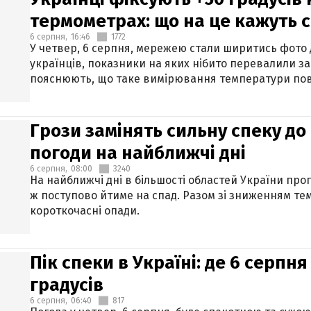
термометрах: що на це кажуть 
6 серпня,
16:46
1772
У четвер, 6 серпня, мережею стали ширитись фото
українців, показники на яких нібито перевалили за
пояснюють, що таке вимірювання температури пов
Грози замінять сильну спеку до 
погоди на найближчі дні
6 серпня,
08:00
3240
На найближчі дні в більшості областей України про
ж поступово йтиме на спад. Разом зі зниженням те
короткочасні опади.
Пік спеки в Україні: де 6 серпня
градусів
6 серпня,
06:40
817