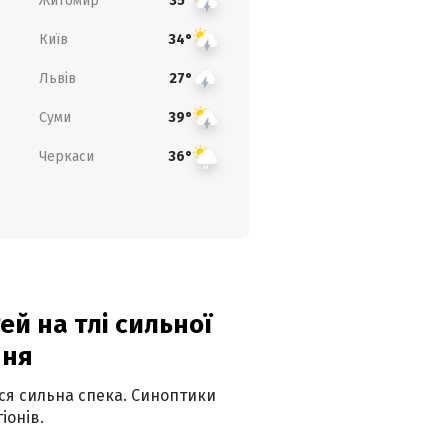
Житомир
35°
Київ
34°
Львів
27°
Суми
39°
Черкаси
36°
й на тлі сильної
пня
ься сильна спека. Синоптики
іонів.