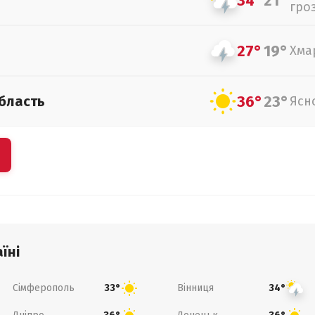
34°
21°
гро
27°
19°
Хма
36°
23°
бласть
Ясн
їні
Сімферополь
Вінниця
33°
34°