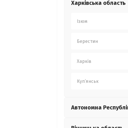
Харківська
область
Ізюм
Берестин
Харків
Куп’янськ
Автономна Республі