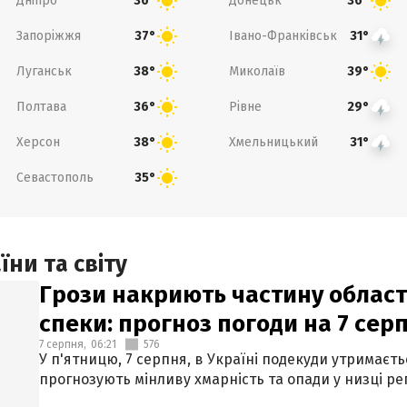
Дніпро
Донецьк
36°
36°
Запоріжжя
Івано-Франківськ
37°
31°
Луганськ
Миколаїв
38°
39°
Полтава
Рівне
36°
29°
Херсон
Хмельницький
38°
31°
Севастополь
35°
ни та світу
Грози накриють частину областе
спеки: прогноз погоди на 7 сер
7 серпня,
06:21
576
У п'ятницю, 7 серпня, в Україні подекуди утримаєт
прогнозують мінливу хмарність та опади у низці рег