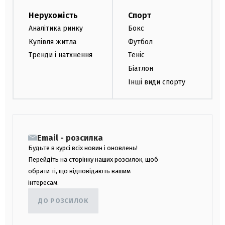
Нерухомість
Спорт
Аналітика ринку
Бокс
Купівля житла
Футбол
Тренди і натхнення
Теніс
Біатлон
Інші види спорту
Email - розсилка
Будьте в курсі всіх новин і оновлень!
Перейдіть на сторінку наших розсилок, щоб
обрати ті, що відповідають вашим
інтересам.
ДО РОЗСИЛОК