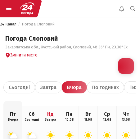
24 Канал
Погода Слоповий
Погода Слоповий
Закарпатська обл., Хустський район, Слоповий, 48.36°Пн, 23.36°Сх
Змінити місто
Сьогодні
Завтра
Вчора
По годинах
Тиж
Пт
Сб
Нд
Пн
Вт
Ср
Чт
Вчора
Сьогодні
Завтра
10.08
11.08
12.08
13.08