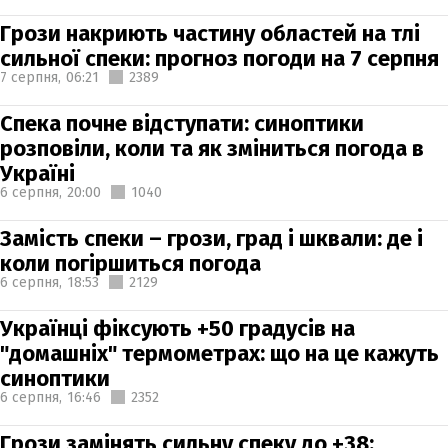
Грози накриють частину областей на тлі
сильної спеки: прогноз погоди на 7 серпня
7 серпня,
06:21
2389
Спека почне відступати: синоптики
розповіли, коли та як зміниться погода в
Україні
6 серпня,
20:00
1040
Замість спеки – грози, град і шквали: де і
коли погіршиться погода
6 серпня,
18:53
2129
Українці фіксують +50 градусів на
"домашніх" термометрах: що на це кажуть
синоптики
6 серпня,
16:46
2352
Грози замінять сильну спеку до +38: