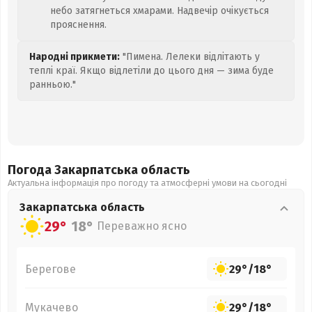
небо затягнеться хмарами. Надвечір очікується
прояснення.
Народні прикмети:
"Пимена. Лелеки відлітають у
теплі краї. Якщо відлетіли до цього дня — зима буде
ранньою."
Погода Закарпатська
область
Актуальна інформація про погоду та атмосферні умови на сьогодні
Закарпатська
область
29°
18°
Переважно ясно
Берегове
29°
/
18°
Мукачево
29°
/
18°