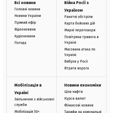
Всі новини
Війна Росії з
Головні новини
Україною
Новини України
Ракетні обстріли
Прямий ефір
Карта бойових дій
Відеоновини
Мирні переговори
Аудіоновини
Повітряна тривога в
Україні
Погода
Масована атака по
Україні
Вибухи у Росії
Втрати ворога
Мобілізація в
Новини економіки
Ціна нафти
Україні
Курси валют
Звільнення з військової
служби
Фінансові новини
Мобілізація 50+
Тарифи на комунальні