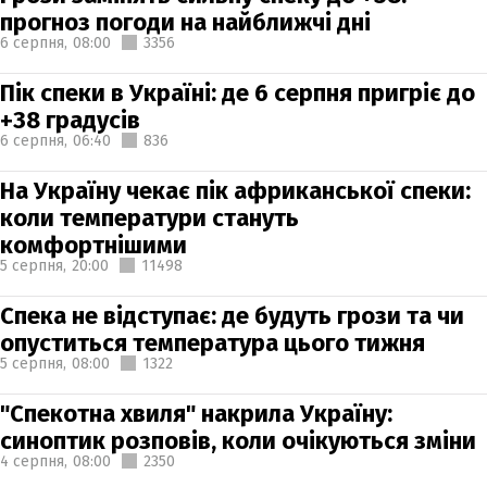
прогноз погоди на найближчі дні
6 серпня,
08:00
3356
Пік спеки в Україні: де 6 серпня пригріє до
+38 градусів
6 серпня,
06:40
836
На Україну чекає пік африканської спеки:
коли температури стануть
комфортнішими
5 серпня,
20:00
11498
Спека не відступає: де будуть грози та чи
опуститься температура цього тижня
5 серпня,
08:00
1322
"Спекотна хвиля" накрила Україну:
синоптик розповів, коли очікуються зміни
4 серпня,
08:00
2350