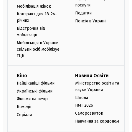
послуги
Мобілізація жінок
Податки
Контракт для 18-24-
річних
Пенсія в Україні
Відстрочка від
мобілізації
Мобілізація в Україні:
скільки осіб мобілізує
ТЦК
Кіно
Новини Освіти
Найцікавіші фільми
Міністерство освіти та
науки України
Українські фільми
Школа
Фільми на вечір
НМТ 2026
Комедії
Саморозвиток
Серіали
Навчання за кордоном