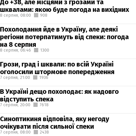
До +38, але місцями з грозами та
шквалами: якою буде погода на вихідних
8 серпня,
08:00
908
Похолодання йде в Україну, але деякі
регіони потерпатимуть від спеки: погода
на 8 серпня
8 серпня,
06:46
1300
Грози, град і шквали: по всій Україні
оголосили штормове попередження
7 серпня,
21:00
1936
В Україні дещо похолодає: як надовго
відступить спека
7 серпня,
20:00
7618
Синоптикиня відповіла, яку негоду
очікувати після сильної спеки
7 серпня,
08:00
2438