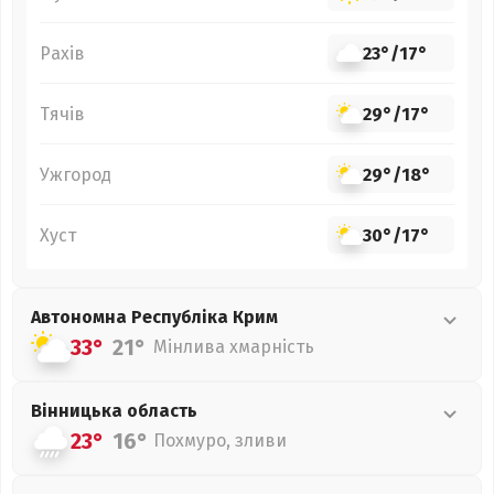
Рахів
23°
/
17°
Тячів
29°
/
17°
Ужгород
29°
/
18°
Хуст
30°
/
17°
Автономна Республіка Крим
33°
21°
Мінлива хмарність
Вінницька
область
23°
16°
Похмуро, зливи