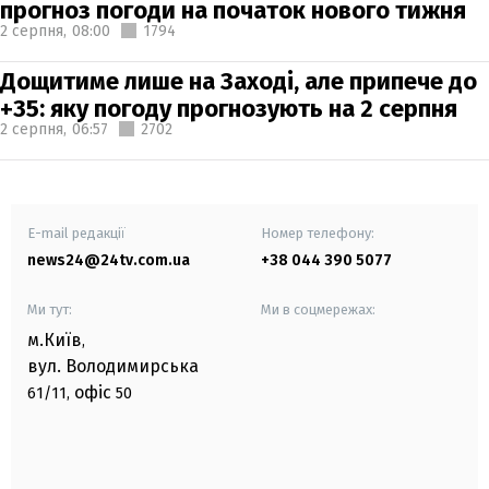
прогноз погоди на початок нового тижня
2 серпня,
08:00
1794
Дощитиме лише на Заході, але припече до
+35: яку погоду прогнозують на 2 серпня
2 серпня,
06:57
2702
E-mail редакції
Номер телефону:
news24@24tv.com.ua
+38 044 390 5077
Ми тут:
Ми в соцмережах:
м.Київ
,
вул. Володимирська
офіс
61/11,
50