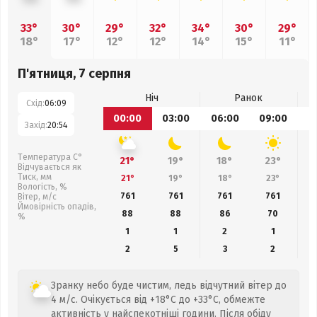
33°
30°
29°
32°
34°
30°
29°
18°
17°
12°
12°
14°
15°
11°
П'ятниця, 7 серпня
Ніч
Ранок
Схід:
06:09
00:00
03:00
06:00
09:00
1
Захід:
20:54
Температура С°
21°
19°
18°
23°
Відчувається як
Тиск, мм
21°
19°
18°
23°
Вологість, %
761
761
761
761
Вітер, м/с
Ймовірність опадів,
88
88
86
70
%
1
1
2
1
2
5
3
2
Зранку небо буде чистим, ледь відчутний вітер до
4 м/с. Очікується від +18°C до +33°C, обмежте
активність у найспекотніші години. Після обіду