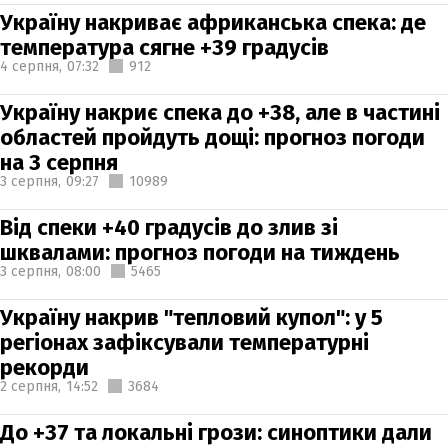
Україну накриває африканська спека: де
температура сягне +39 градусів
4 серпня,
07:32
912
Україну накриє спека до +38, але в частині
областей пройдуть дощі: прогноз погоди
на 3 серпня
3 серпня,
09:27
10989
Від спеки +40 градусів до злив зі
шквалами: прогноз погоди на тиждень
3 серпня,
08:00
5465
Україну накрив "тепловий купол": у 5
регіонах зафіксували температурні
рекорди
2 серпня,
14:52
3684
До +37 та локальні грози: синоптики дали