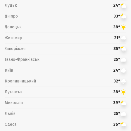
Луцьк
24°
Дніпро
33°
Донецьк
38°
Житомир
21°
Запоріжжя
35°
Івано-Франківськ
25°
Київ
24°
Кропивницький
32°
Луганськ
38°
Миколаїв
39°
Львів
25°
Одеса
36°