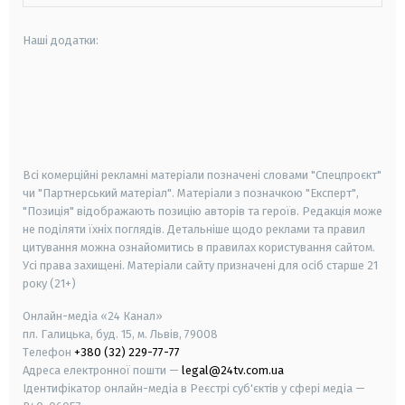
Наші додатки:
android
apple
smart tv
samsung smart tv
Всі комерційні рекламні матеріали позначені словами "Спецпроєкт"
чи "Партнерський матеріал". Матеріали з позначкою "Експерт",
"Позиція" відображають позицію авторів та героїв. Редакція може
не поділяти їхніх поглядів. Детальніше щодо реклами та правил
цитування можна ознайомитись в правилах користування сайтом.
Усі права захищені.
Матеріали сайту призначені для осіб старше
21
року (21+)
Онлайн-медіа «24 Канал»
пл. Галицька, буд. 15, м. Львів, 79008
Телефон
+380 (32) 229-77-77
Адреса електронної пошти —
legal@24tv.com.ua
Ідентифікатор онлайн-медіа в Реєстрі суб'єктів у сфері медіа —