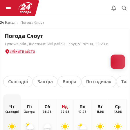
24 Канал
Погода Слоут
Погода Слоут
Сумська обл., Шосткинський район, Слоут, 51.76°Пн, 33.8°Сх
Змінити місто
Сьогодні
Завтра
Вчора
По годинах
Тиж
Чт
Пт
Сб
Нд
Пн
Вт
Ср
Сьогодні
Завтра
08.08
09.08
10.08
11.08
12.08