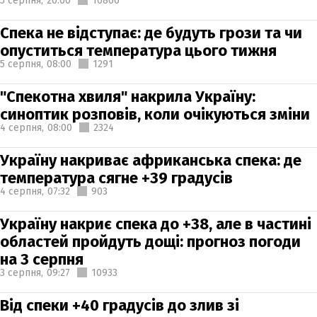
5 серпня,
20:00
10860
Спека не відступає: де будуть грози та чи
опуститься температура цього тижня
5 серпня,
08:00
1291
"Спекотна хвиля" накрила Україну:
синоптик розповів, коли очікуються зміни
4 серпня,
08:00
2324
Україну накриває африканська спека: де
температура сягне +39 градусів
4 серпня,
07:32
903
Україну накриє спека до +38, але в частині
областей пройдуть дощі: прогноз погоди
на 3 серпня
3 серпня,
09:27
10933
Від спеки +40 градусів до злив зі