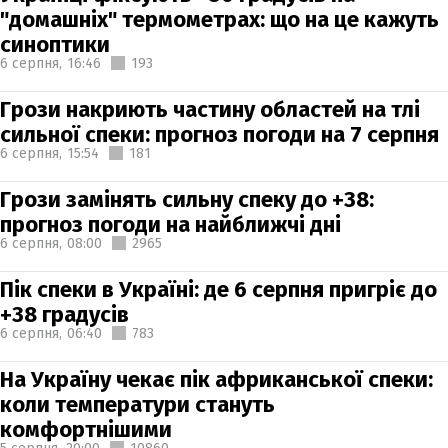
"домашніх" термометрах: що на це кажуть
синоптики
6 серпня,
16:46
193
Грози накриють частину областей на тлі
сильної спеки: прогноз погоди на 7 серпня
6 серпня,
15:54
181
Грози замінять сильну спеку до +38:
прогноз погоди на найближчі дні
6 серпня,
08:00
2965
Пік спеки в Україні: де 6 серпня пригріє до
+38 градусів
6 серпня,
06:40
783
На Україну чекає пік африканської спеки:
коли температури стануть
комфортнішими