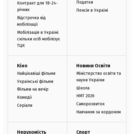
Податки
Контракт для 18-24-
річних
Пенсія в Україні
Відстрочка від
мобілізації
Мобілізація в Україні:
скільки осіб мобілізує
ТЦК
Кіно
Новини Освіти
Найцікавіші фільми
Міністерство освіти та
науки України
Українські фільми
Школа
Фільми на вечір
НМТ 2026
Комедії
Саморозвиток
Серіали
Навчання за кордоном
Нерухомість
Спорт