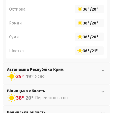
Охтирка
36°
/
20°
Ромни
36°
/
20°
Суми
36°
/
20°
Шостка
36°
/
21°
Автономна Республіка Крим
35°
19°
Ясно
Вінницька
область
38°
20°
Переважно ясно
Волинська
область