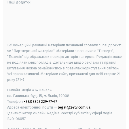
Наші додатки:
android
apple
smart tv
samsung smart tv
Всі комерційні рекламні матеріали позначені словами "Спецпроєкт"
чи "Партнерський матеріал". Матеріали з позначкою "Експерт",
"Позиція" відображають позицію авторів та героїв. Редакція може
не поділяти їхніх поглядів. Детальніше щодо реклами та правил
цитування можна ознайомитись в правилах користування сайтом.
Усі права захищені.
Матеріали сайту призначені для осіб старше
21
року (21+)
Онлайн-медіа «24 Канал»
пл. Галицька, буд. 15, м. Львів, 79008
Телефон
+380 (32) 229-77-77
Адреса електронної пошти —
legal@24tv.com.ua
Ідентифікатор онлайн-медіа в Реєстрі суб'єктів у сфері медіа —
R40-06057