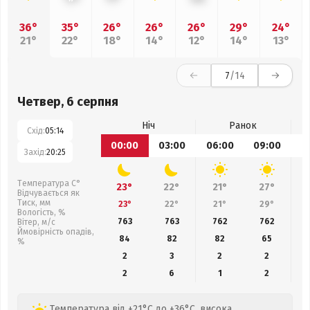
36°
35°
26°
26°
26°
29°
24°
21°
22°
18°
14°
12°
14°
13°
7
/14
Четвер, 6 серпня
Ніч
Ранок
Схід:
05:14
00:00
03:00
06:00
09:00
1
Захід:
20:25
Температура С°
23°
22°
21°
27°
Відчувається як
Тиск, мм
23°
22°
21°
29°
Вологість, %
763
763
762
762
Вітер, м/с
Ймовірність опадів,
84
82
82
65
%
2
3
2
2
2
6
1
2
Температура від +21°C до +36°C, висока