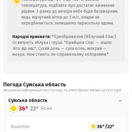
температура, подбайте про достатнє вживання
рідини. З ранку до вечора небо буде безхмарним,
ледь відчутний вітер до 3 м/с, опадів не
передбачається, залишаємо парасольку вдома.
Народні прикмети:
"Преображення (Яблучний Спас).
Освячують яблука і груші. "Прийшов Спас — пішло
літо від нас". Сухий день — суха осінь, мокрий —
мокра. Ночі стають по-справжньому холодними."
Погода Сумська
область
Актуальна інформація про погоду та атмосферні умови на сьогодні
Сумська
область
36°
22°
Ясно
Конотоп
36°
/
22°