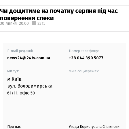
Чи дощитиме на початку серпня під час
повернення спеки
30 липня,
20:00
2315
E-mail редакції
Номер телефону:
news24@24tv.com.ua
+38 044 390 5077
Ми тут:
Ми в соцмережах:
м.Київ
,
вул. Володимирська
офіс
61/11,
50
Про нас
Угода Користувача Спільноти