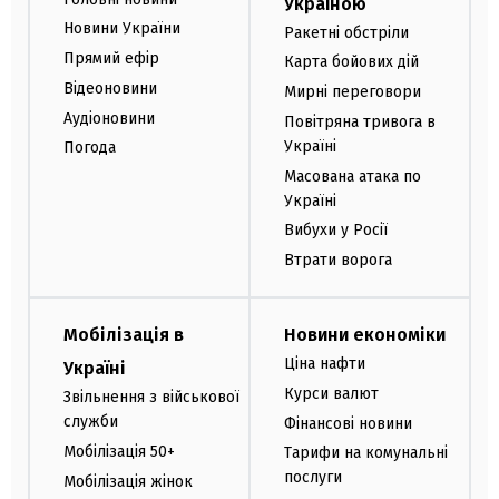
Україною
Новини України
Ракетні обстріли
Прямий ефір
Карта бойових дій
Відеоновини
Мирні переговори
Аудіоновини
Повітряна тривога в
Україні
Погода
Масована атака по
Україні
Вибухи у Росії
Втрати ворога
Мобілізація в
Новини економіки
Ціна нафти
Україні
Курси валют
Звільнення з військової
служби
Фінансові новини
Мобілізація 50+
Тарифи на комунальні
послуги
Мобілізація жінок