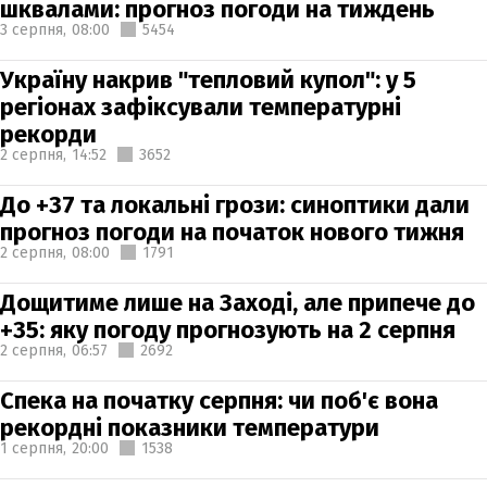
шквалами: прогноз погоди на тиждень
3 серпня,
08:00
5454
Україну накрив "тепловий купол": у 5
регіонах зафіксували температурні
рекорди
2 серпня,
14:52
3652
До +37 та локальні грози: синоптики дали
прогноз погоди на початок нового тижня
2 серпня,
08:00
1791
Дощитиме лише на Заході, але припече до
+35: яку погоду прогнозують на 2 серпня
2 серпня,
06:57
2692
Спека на початку серпня: чи поб'є вона
рекордні показники температури
1 серпня,
20:00
1538