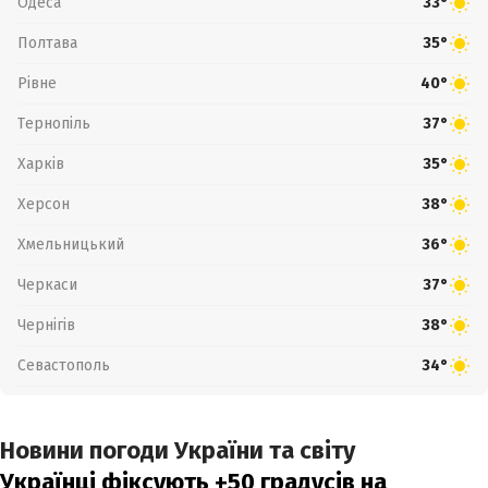
Одеса
33°
Полтава
35°
Рівне
40°
Тернопіль
37°
Харків
35°
Херсон
38°
Хмельницький
36°
Черкаси
37°
Чернігів
38°
Севастополь
34°
Новини погоди України та світу
Українці фіксують +50 градусів на