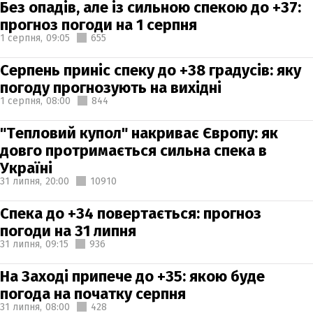
Без опадів, але із сильною спекою до +37:
прогноз погоди на 1 серпня
1 серпня,
09:05
655
Серпень приніс спеку до +38 градусів: яку
погоду прогнозують на вихідні
1 серпня,
08:00
844
"Тепловий купол" накриває Європу: як
довго протримається сильна спека в
Україні
31 липня,
20:00
10910
Спека до +34 повертається: прогноз
погоди на 31 липня
31 липня,
09:15
936
На Заході припече до +35: якою буде
погода на початку серпня
31 липня,
08:00
428