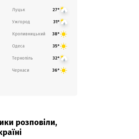
Луцьк
27°
Ужгород
31°
Кропивницький
38°
Одеса
35°
Тернопіль
32°
Черкаси
36°
ики розповіли,
країні