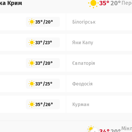
35°
20°
ка Крим
Пер
35°
/
20°
Білогірськ
33°
/
23°
Яни Капу
33°
/
20°
Євпаторія
33°
/
25°
Феодосія
35°
/
26°
Курман
Мін
34°
20°