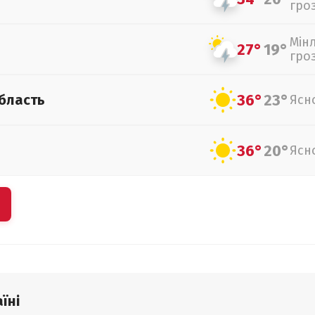
гро
Мін
27°
19°
гро
36°
23°
бласть
Ясн
36°
20°
Ясн
їні