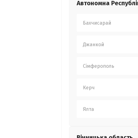
Автономна Республі
Бахчисарай
Джанкой
Сімферополь
Керч
Ялта
Вінницька
область