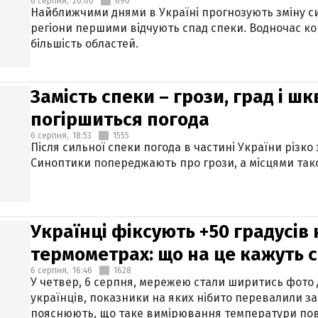
6 серпня,
20:00
690
Найближчими днями в Україні прогнозують зміну син
регіони першими відчують спад спеки. Водночас к
більшість областей.
Замість спеки – грози, град і шк
погіршиться погода
6 серпня,
18:53
1555
Після сильної спеки погода в частині України різко
Синоптики попереджають про грози, а місцями тако
Українці фіксують +50 градусів
термометрах: що на це кажуть 
6 серпня,
16:46
1628
У четвер, 6 серпня, мережею стали ширитись фото
українців, показники на яких нібито перевалили за
пояснюють, що таке вимірювання температури пов