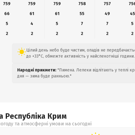
759
759
759
758
757
75
66
61
61
55
49
45
5
4
5
7
7
5
2
2
2
2
2
2
Цілий день небо буде чистим, опадів не передбачаєтьс
до +33°C, обмежте активність у найспекотніші години.
Народні прикмети:
"Пимена. Лелеки відлітають у теплі кр
дня — зима буде ранньою."
а Республіка Крим
огоду та атмосферні умови на сьогодні