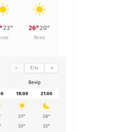
°
23°
26°
20°
Ясно
Ясно
7
/14
Вечір
00
18:00
21:00
°
31°
28°
°
33°
32°