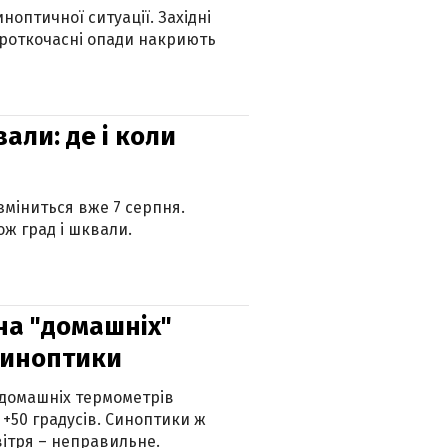
оптичної ситуації. Західні
ороткочасні опади накриють
вали: де і коли
 зміниться вже 7 серпня.
ж град і шквали.
 на "домашніх"
синоптики
 домашніх термометрів
 +50 градусів. Синоптики ж
ітря – неправильне.