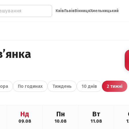
Київ
Львів
Вінниця
Хмельницький
в’янка
ора
По годинах
Тиждень
10 днів
2 тижні
Нд
Пн
Вт
09.08
10.08
11.08
1