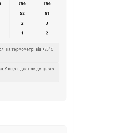
6
756
756
52
81
2
3
1
2
я. На термометрі від +25°C
аї. Якщо відлетіли до цього