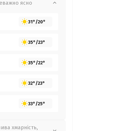
еважно ясно
31°
/
20°
35°
/
23°
35°
/
22°
32°
/
23°
33°
/
25°
лива хмарність,