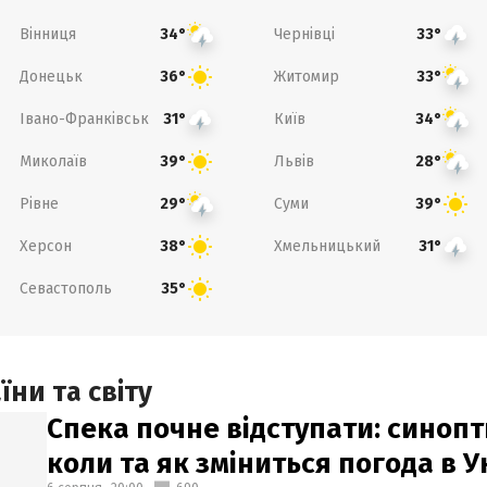
Вінниця
Чернівці
34°
33°
Донецьк
Житомир
36°
33°
Івано-Франківськ
Київ
31°
34°
Миколаїв
Львів
39°
28°
Рівне
Суми
29°
39°
Херсон
Хмельницький
38°
31°
Севастополь
35°
ни та світу
Спека почне відступати: синопт
коли та як зміниться погода в У