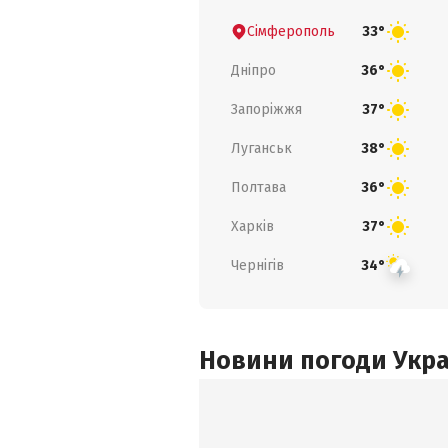
Сімферополь
33°
Дніпро
36°
Запоріжжя
37°
Луганськ
38°
Полтава
36°
Харків
37°
Чернігів
34°
Новини погоди Украї