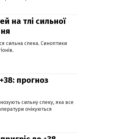
й на тлі сильної
пня
ься сильна спека. Синоптики
іонів.
+38: прогноз
гнозують сильну спеку, яка все
мператури очікуються